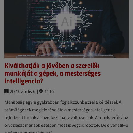
Kiválthatják a jövőben a szerelők
munkáját a gépek, a mesterséges
intelligencia?
2023. április 6. |
1116
Manapság egyre gyakrabban foglalkozunk ezzel a kérdéssel. A
számítógépek megjelenése óta a mesterséges intelligencia
fejlődését tartják a következő nagy változásnak. A munkaerőhiány
orvoslását már sok esetben most is végzik robotok. De elvehetik-e
a gépek a mi munkánkat?