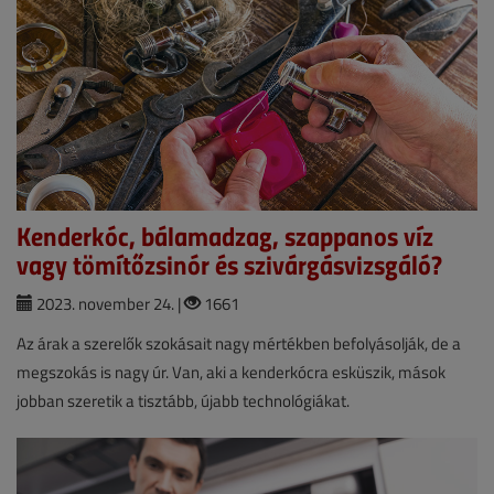
Kenderkóc, bálamadzag, szappanos víz
vagy tömítőzsinór és szivárgásvizsgáló?
2023. november 24. |
1661
Az árak a szerelők szokásait nagy mértékben befolyásolják, de a
megszokás is nagy úr. Van, aki a kenderkócra esküszik, mások
jobban szeretik a tisztább, újabb technológiákat.