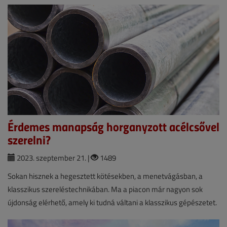
Érdemes manapság horganyzott acélcsővel
szerelni?
2023. szeptember 21. |
1489
Sokan hisznek a hegesztett kötésekben, a menetvágásban, a
klasszikus szereléstechnikában. Ma a piacon már nagyon sok
újdonság elérhető, amely ki tudná váltani a klasszikus gépészetet.