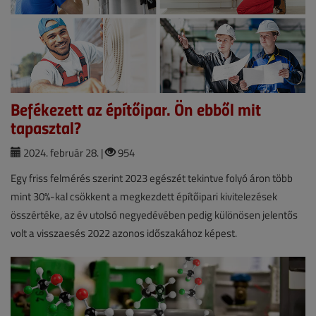
Befékezett az építőipar. Ön ebből mit
tapasztal?
2024. február 28. |
954
Egy friss felmérés szerint 2023 egészét tekintve folyó áron több
mint 30%-kal csökkent a megkezdett építőipari kivitelezések
összértéke, az év utolsó negyedévében pedig különösen jelentős
volt a visszaesés 2022 azonos időszakához képest.