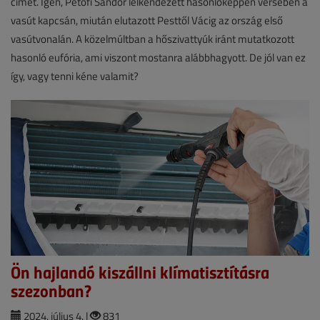
címét. Igen, Petőfi Sándor lelkendezett hasonlóképpen versében a
vasút kapcsán, miután elutazott Pesttől Vácig az ország első
vasútvonalán. A közelmúltban a hőszivattyúk iránt mutatkozott
hasonló eufória, ami viszont mostanra alábbhagyott. De jól van ez
így, vagy tenni kéne valamit?
Ön hajlandó kiszállni klímatisztításra
szezonban?
2024. július 4. |
831