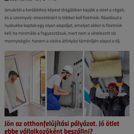
Januártól a korábbihoz képest drágábban kapják a vizet a cégek,
és a szennyvíz-elvezetésért is többet kell fizetniük. Ráadásul a
nyakukba kaptak egy olyan alapdíjat, amelyet akkor is fizetniük
kell, ha minimális a fogyasztásuk, mert nem a vételezett víz
mennyiségén, hanem a vízóra átfolyási támérőjén alapul a díj.
Jön az otthonfelújítási pályázat. Jó ötlet
ebbe vállalkozóként beszállni?