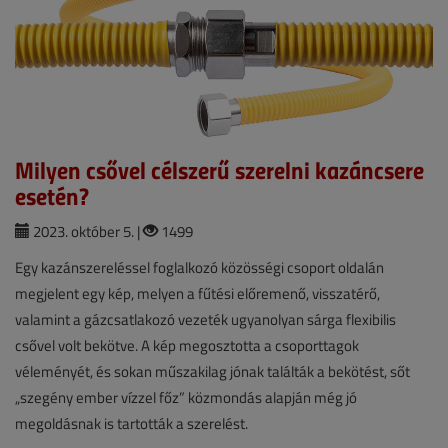
Milyen csővel célszerű szerelni kazáncsere
esetén?
2023. október 5. |
1499
Egy kazánszereléssel foglalkozó közösségi csoport oldalán
megjelent egy kép, melyen a fűtési előremenő, visszatérő,
valamint a gázcsatlakozó vezeték ugyanolyan sárga flexibilis
csővel volt bekötve. A kép megosztotta a csoporttagok
véleményét, és sokan műszakilag jónak találták a bekötést, sőt
„szegény ember vízzel főz” közmondás alapján még jó
megoldásnak is tartották a szerelést.