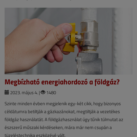
Megbízható energiahordozó a földgáz?
2023. május 4. |
1480
Szinte minden évben megjelenik egy-két cikk, hogy bizonyos
céldátumra betiltják a gázkazánokat, megtiltják a vezetékes
földgáz használatát. A földgázhasználat úgy tűnik túlmutat az
észszerű műszaki kérdéseken, mára már nem csupán a
tüzeléstechnika eszközévé vált.