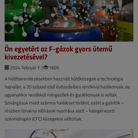
Ön egyetért az F-gázok gyors ütemű
kivezetésével?
2024. február 1. |
1605
A hűtőberendezésekben használt hűtőközegek a technológia
hajnalán, a 20 század első évtizedeiben rendkívül hatékonyak, de
ugyanakkor rendkívül mérgezőek és gyúlékonyak is voltak.
Szivárgásuk miatt számos haláleset történt, ezért a gyártók –
részben törvényi előírások nyomása alatt – halogénezett
szénhidrogén (CFC) közegekre váltottak.