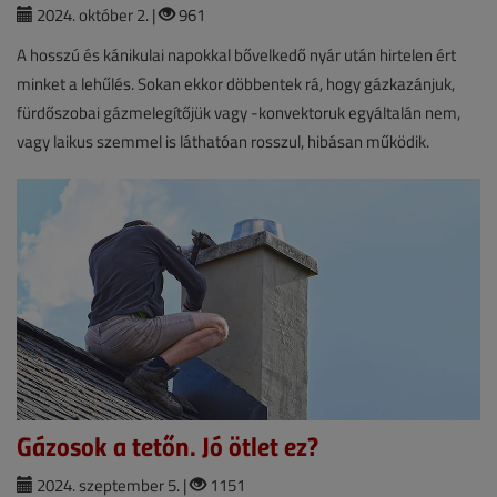
2024. október 2. |
961
A hosszú és kánikulai napokkal bővelkedő nyár után hirtelen ért
minket a lehűlés. Sokan ekkor döbbentek rá, hogy gázkazánjuk,
fürdőszobai gázmelegítőjük vagy -konvektoruk egyáltalán nem,
vagy laikus szemmel is láthatóan rosszul, hibásan működik.
Gázosok a tetőn. Jó ötlet ez?
2024. szeptember 5. |
1151