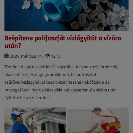
Beépítene polifoszfát vízlágyítót a vízóra
után?
2024. március 14. |
1215
Témánkat egy olvasói levél inspirálta, melyben azt kérdezték,
okozhat-e egészégügyi problémát, ha polifoszfát
szűrővel/vízlágyítóval kezelt vizet használnak főzésre és
mosogatásra, mert a készüléküket közvetlenül a vízóra után
építette be a szakember.