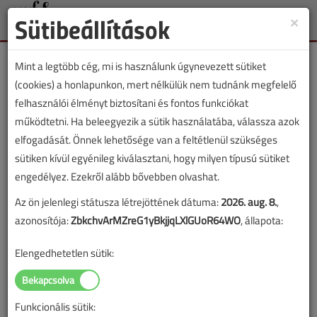
Sütibeállítások
×
Toggle
naviga
Mint a legtöbb cég, mi is használunk úgynevezett sütiket
(cookies) a honlapunkon, mert nélkülük nem tudnánk megfelelő
felhasználói élményt biztosítani és fontos funkciókat
működtetni. Ha beleegyezik a sütik használatába, válassza azok
elfogadását. Önnek lehetősége van a feltétlenül szükséges
sütiken kívül egyénileg kiválasztani, hogy milyen típusú sütiket
engedélyez. Ezekről alább bővebben olvashat.
Az ön jelenlegi státusza létrejöttének dátuma:
2026. aug. 8.
,
azonosítója:
ZbkchvArMZreG1yBkjjqLXlGUoR64WO
, állapota:
Elengedhetetlen sütik:
Realitás vagy utópia az F-gázok gyors
Funkcionális sütik:
kivezetése?