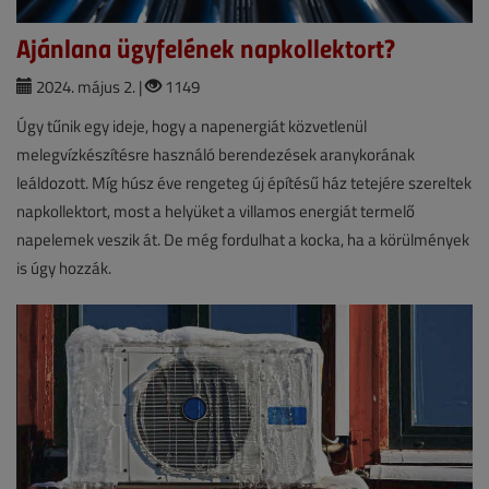
Ajánlana ügyfelének napkollektort?
2024. május 2. |
1149
Úgy tűnik egy ideje, hogy a napenergiát közvetlenül
melegvízkészítésre használó berendezések aranykorának
leáldozott. Míg húsz éve rengeteg új építésű ház tetejére szereltek
napkollektort, most a helyüket a villamos energiát termelő
napelemek veszik át. De még fordulhat a kocka, ha a körülmények
is úgy hozzák.