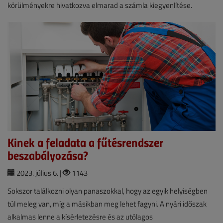
körülményekre hivatkozva elmarad a számla kiegyenlítése.
Kinek a feladata a fűtésrendszer
beszabályozása?
2023. július 6. |
1143
Sokszor találkozni olyan panaszokkal, hogy az egyik helyiségben
túl meleg van, míg a másikban meg lehet fagyni. A nyári időszak
alkalmas lenne a kísérletezésre és az utólagos