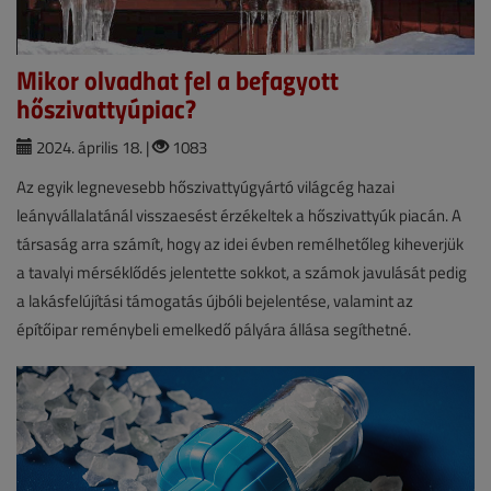
Mikor olvadhat fel a befagyott
hőszivattyúpiac?
2024. április 18. |
1083
Az egyik legnevesebb hőszivattyúgyártó világcég hazai
leányvállalatánál visszaesést érzékeltek a hőszivattyúk piacán. A
társaság arra számít, hogy az idei évben remélhetőleg kiheverjük
a tavalyi mérséklődés jelentette sokkot, a számok javulását pedig
a lakásfelújítási támogatás újbóli bejelentése, valamint az
építőipar reménybeli emelkedő pályára állása segíthetné.