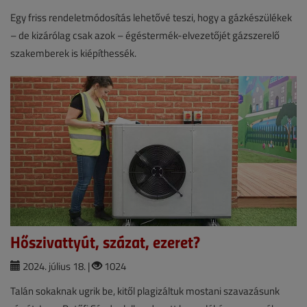
Egy friss rendeletmódosítás lehetővé teszi, hogy a gázkészülékek
– de kizárólag csak azok – égéstermék-elvezetőjét gázszerelő
szakemberek is kiépíthessék.
Hőszivattyút, százat, ezeret?
2024. július 18. |
1024
Talán sokaknak ugrik be, kitől plagizáltuk mostani szavazásunk