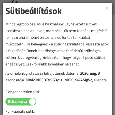
Sütibeállítások
×
Toggle
naviga
Mint a legtöbb cég, mi is használunk úgynevezett sütiket
(cookies) a honlapunkon, mert nélkülük nem tudnánk megfelelő
felhasználói élményt biztosítani és fontos funkciókat
működtetni. Ha beleegyezik a sütik használatába, válassza azok
Mennyire hatékonyak a
elfogadását. Önnek lehetősége van a feltétlenül szükséges
szilikát alapú fűtésrendszer-
sütiken kívül egyénileg kiválasztani, hogy milyen típusú sütiket
engedélyez. Ezekről alább bővebben olvashat.
javító folyadékok?
Az ön jelenlegi státusza létrejöttének dátuma:
2026. aug. 8.
,
azonosítója:
DiwR9NOCBCsi9G3y1zuMDX3pY4AMgVc
, állapota:
2022. március 17. |
2167 |
Ha szivárog a fűtésrendszer, a nyomásvesztés következtében a
Elengedhetetlen sütik:
gázkazán leáll. Ilyenkor a felhasználók újra töltenek, és töltenek, és
töltenek… A nyers víz különösen a legújabb készülékeket viseli
meg. Friss oxigént bejuttatva korrodálja a fűtési rendszert, és a
Funkcionális sütik: