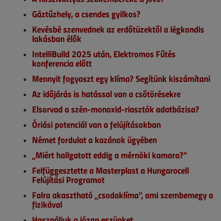
Gáztűzhely, a csendes gyilkos?
Kevésbé szenvednek az erdőtüzektől a légkondis
lakásban élők
IntelliBuild 2025 után, Elektromos Fűtés
konferencia előtt
Mennyit fogyaszt egy klíma? Segítünk kiszámítani
Az időjárás is hatással van a csőtörésekre
Elsorvad a szén-monoxid-riasztók adatbázisa?
Óriási potenciál van a felújításokban
Német fordulat a kazánok ügyében
„Miért hallgatott eddig a mérnöki kamara?”
Felfüggesztette a Masterplast a Hungarocell
Felújítási Programot
Falra akasztható „csodaklíma”, ami szembemegy a
fizikával
Használjuk a józan eszünket