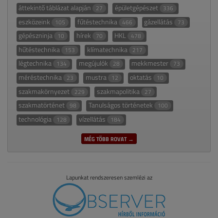
áttekintő táblázat alapján
épületgépészet
27
336
eszközeink
fűtéstechnika
gázellátás
105
466
73
gépészninja
hírek
HKL
10
70
478
hűtéstechnika
klímatechnika
153
217
légtechnika
megújulók
mekkmester
134
28
73
méréstechnika
mustra
oktatás
23
12
10
szakmakörnyezet
szakmapolitika
229
27
szakmatörténet
Tanulságos történetek
98
100
technológia
vízellátás
128
184
MÉG TÖBB ROVAT →
Lapunkat rendszeresen szemlézi az