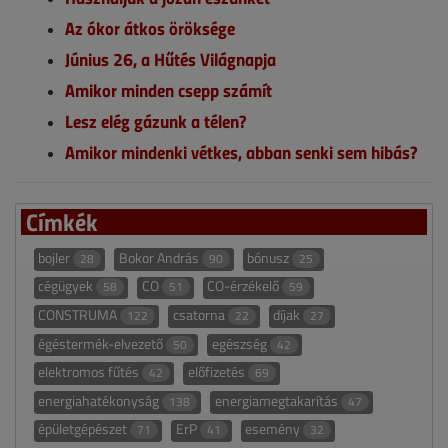
Az ókor átkos öröksége
Június 26, a Hűtés Világnapja
Amikor minden csepp számít
Lesz elég gázunk a télen?
Amikor mindenki vétkes, abban senki sem hibás?
Címkék
bojler
Bokor András
bónusz
28
90
25
cégügyek
CO
CO-érzékelő
58
51
59
CONSTRUMA
csatorna
díjak
122
22
27
égéstermék-elvezető
egészség
50
42
elektromos fűtés
előfizetés
42
69
energiahatékonyság
energiamegtakarítás
138
47
épületgépészet
ErP
esemény
71
41
32