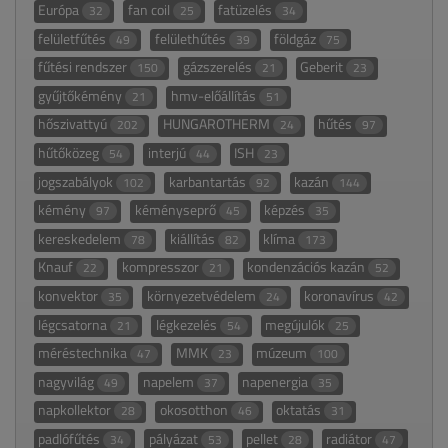
Európa
fan coil
fatüzelés
32
25
34
felületfűtés
felülethűtés
földgáz
49
39
75
fűtési rendszer
gázszerelés
Geberit
150
21
23
gyűjtőkémény
hmv-előállítás
21
51
hőszivattyú
HUNGAROTHERM
hűtés
202
24
97
hűtőközeg
interjú
ISH
54
44
23
jogszabályok
karbantartás
kazán
102
92
144
kémény
kéményseprő
képzés
97
45
35
kereskedelem
kiállítás
klíma
78
82
173
Knauf
kompresszor
kondenzációs kazán
22
21
52
konvektor
környezetvédelem
koronavírus
35
24
42
légcsatorna
légkezelés
megújulók
21
54
25
méréstechnika
MMK
múzeum
47
23
100
nagyvilág
napelem
napenergia
49
37
35
napkollektor
okosotthon
oktatás
28
46
31
padlófűtés
pályázat
pellet
radiátor
34
53
28
47