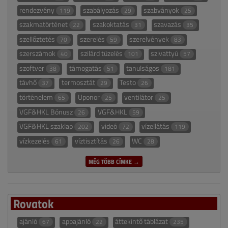
rendezvény
szabályozás
szabványok
119
29
25
szakmatörténet
szakoktatás
szavazás
22
31
35
szellőztetés
szerelés
szerelvények
70
59
83
szerszámok
szilárd tüzelés
szivattyú
40
101
57
szoftver
támogatás
tanulságos
38
51
181
távhő
termosztát
Testo
37
29
26
történelem
Uponor
ventilátor
65
25
25
VGF&HKL Bónusz
VGF&HKL
26
59
VGF&HKL szaklap
videó
vízellátás
202
72
119
vízkezelés
víztisztítás
WC
61
26
28
MÉG TÖBB CÍMKE →
Rovatok
ajánló
appajánló
áttekintő táblázat
67
22
235