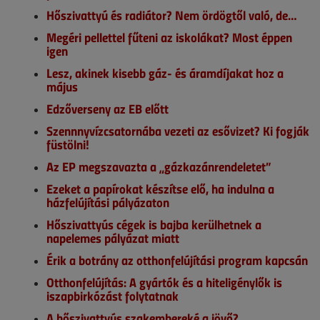
Hőszivattyú és radiátor? Nem ördögtől való, de…
Megéri pellettel fűteni az iskolákat? Most éppen
igen
Lesz, akinek kisebb gáz- és áramdíjakat hoz a
május
Edzőverseny az EB előtt
Szennnyvízcsatornába vezeti az esővizet? Ki fogják
füstölni!
Az EP megszavazta a „gázkazánrendeletet”
Ezeket a papírokat készítse elő, ha indulna a
házfelújítási pályázaton
Hőszivattyús cégek is bajba kerülhetnek a
napelemes pályázat miatt
Érik a botrány az otthonfelújítási program kapcsán
Otthonfelújítás: A gyártók és a hiteligénylők is
iszapbirkózást folytatnak
A hőszivattyús szakembereké a jövő?