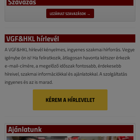
Szavazás
LEZÁRULT SZAVAZÁSOK →
VGF&HKL hírlevél
A VGF&HKL hírlevél kényelmes, ingyenes szakmai hírforrás. Vegye
igénybe ön is! Ha feliratkozik, átlagosan havonta kétszer érkezik
e-mail-címére, a megelőző időszak fontosabb, érdekesebb
híreivel, szakmai információkkal és ajánlatokkal. A szolgáltatás
ingyenes és az is marad.
KÉREM A HÍRLEVELET
Ajánlatunk