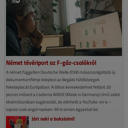
Német tévériport az F-gáz-csalókról
A német független Deutsche Welle (DW) műsorszolgáltató új
dokumentumfilmje leleplezi az illegális hűtőközegek
feketepiacát Európában. A titkos kereskedelmet feltáró 20
perces műsort a csatorna MADE (Made in Germany) című üzleti
tévéműsorában sugározták, de elérhető a YouTube-on is –
sajnos csak angol nyelven. Mi is onnan ágyaztuk be.
Járt neki a buksisimi!