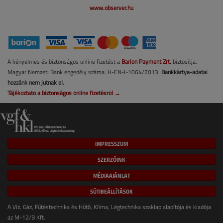
www.observer.hu
A kényelmes és biztonságos online fizetést a
Barion Payment Zrt.
biztosítja.
Magyar Nemzeti Bank engedély száma: H-EN-I-1064/2013.
Bankkártya-adatai
hozzánk nem jutnak el.
Tájékoztató a biztonságos online fizetésről →
IMPRESSZUM
SZERZŐINK
MÉDIAAJÁNLAT
SÜTIBEÁLLÍTÁSOK
A Víz, Gáz, Fűtéstechnika és Hűtő, Klíma, Légtechnika szaklap alapítója és kiadója
az M-12/B Kft.