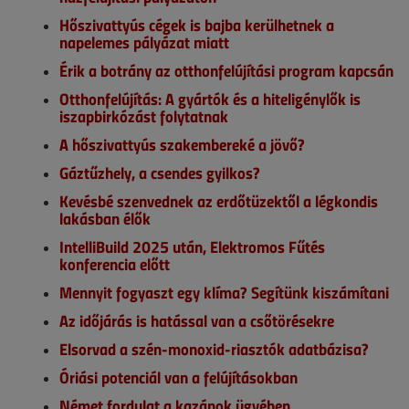
Hőszivattyús cégek is bajba kerülhetnek a
napelemes pályázat miatt
Érik a botrány az otthonfelújítási program kapcsán
Otthonfelújítás: A gyártók és a hiteligénylők is
iszapbirkózást folytatnak
A hőszivattyús szakembereké a jövő?
Gáztűzhely, a csendes gyilkos?
Kevésbé szenvednek az erdőtüzektől a légkondis
lakásban élők
IntelliBuild 2025 után, Elektromos Fűtés
konferencia előtt
Mennyit fogyaszt egy klíma? Segítünk kiszámítani
Az időjárás is hatással van a csőtörésekre
Elsorvad a szén-monoxid-riasztók adatbázisa?
Óriási potenciál van a felújításokban
Német fordulat a kazánok ügyében