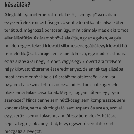
készülék?
A legtöbb ilyen internetről rendelhető „csodagép” valójában
egyszerű elektromos hősugárzó ventilátorral kombinálva. Fűteni
tehát tud, méghozzá pontosan úgy, mint bármely más elektromos
ellenállásfűtés. Az áramot hővé alakítja, egy az egyben, vagyis
minden egyes felvett kilowatt villamos energiából egy kilowatt hő
termelődik. (Csak zárójelben tennénk hozzá, egy modern klímánál
ez az arány akár négy is lehet, vagyis egy kilowatt áramfelvétel
négy kilowatt hőteremelést eredményez, de ennek taglalásába
most nem mennénk bele.) A probléma ott kezdődik, amikor
ugyanezt a készüléket reklámozva hűtési funkciót is ígérnek
pluszban a laikus vásárlónak. Mégis, hogyan hűtene egy ilyen
szerkezet? Nincs benne sem hűtőközeg, sem kompresszor, sem
kondenzátor, sem elpárologtató, sem expanziós szelep, szóval
egyszerűen semmi olyasmi, amitől egy berendezés hűtésre
képes. Legfeljebb annyit tud, hogy egyszerű ventilátorként
mozgatja a levegőt.