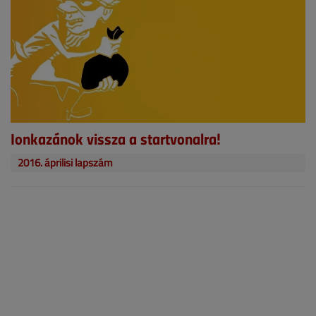
Ionkazánok vissza a startvonalra!
2016. áprilisi lapszám