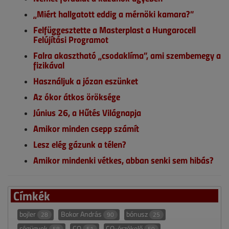
„Miért hallgatott eddig a mérnöki kamara?”
Felfüggesztette a Masterplast a Hungarocell
Felújítási Programot
Falra akasztható „csodaklíma”, ami szembemegy a
fizikával
Használjuk a józan eszünket
Az ókor átkos öröksége
Június 26, a Hűtés Világnapja
Amikor minden csepp számít
Lesz elég gázunk a télen?
Amikor mindenki vétkes, abban senki sem hibás?
Címkék
bojler
Bokor András
bónusz
28
90
25
cégügyek
CO
CO-érzékelő
58
51
59