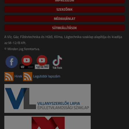
IMPRESSZUM
SZERZŐINK
MÉDIAAJÁNLAT
SÜTIBEÁLLÍTÁSOK
A Víz, Gáz, Fűtéstechnika és Hűtő, Klíma, Légtechnika szaklap alapítója és kiadója
az M-12/B Kft.
© Minden jog fenntartva.
Hírek
Legutóbbi lapszám