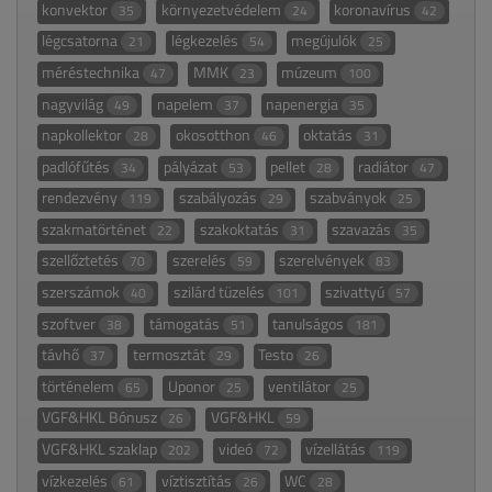
konvektor
környezetvédelem
koronavírus
35
24
42
légcsatorna
légkezelés
megújulók
21
54
25
méréstechnika
MMK
múzeum
47
23
100
nagyvilág
napelem
napenergia
49
37
35
napkollektor
okosotthon
oktatás
28
46
31
padlófűtés
pályázat
pellet
radiátor
34
53
28
47
rendezvény
szabályozás
szabványok
119
29
25
szakmatörténet
szakoktatás
szavazás
22
31
35
szellőztetés
szerelés
szerelvények
70
59
83
szerszámok
szilárd tüzelés
szivattyú
40
101
57
szoftver
támogatás
tanulságos
38
51
181
távhő
termosztát
Testo
37
29
26
történelem
Uponor
ventilátor
65
25
25
VGF&HKL Bónusz
VGF&HKL
26
59
VGF&HKL szaklap
videó
vízellátás
202
72
119
vízkezelés
víztisztítás
WC
61
26
28