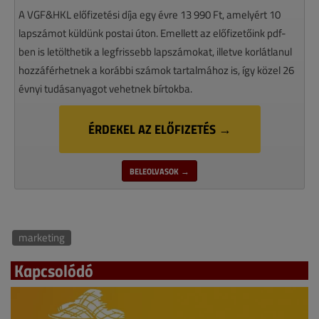
A VGF&HKL előfizetési díja egy évre 13 990 Ft, amelyért 10
lapszámot küldünk postai úton. Emellett az előfizetőink pdf-
ben is letölthetik a legfrissebb lapszámokat, illetve korlátlanul
hozzáférhetnek a korábbi számok tartalmához is, így közel 26
évnyi tudásanyagot vehetnek bírtokba.
ÉRDEKEL AZ ELŐFIZETÉS →
BELEOLVASOK →
marketing
Kapcsolódó