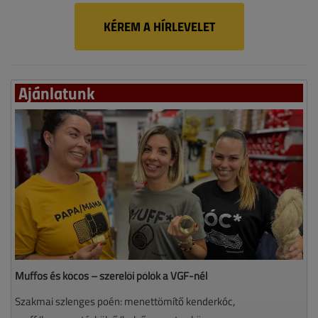
KÉREM A HÍRLEVELET
Ajánlatunk
Muffos és kócos – szerelői pólók a VGF-nél
Szakmai szlenges poén: menettömítő kenderkóc,