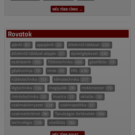
MÉG TÖBB CÍMKE →
Rovatok
ajánló
appajánló
áttekintő táblázat
67
22
235
áttekintő táblázat alapján
épületgépészet
27
336
eszközeink
fűtéstechnika
gázellátás
105
466
73
gépészninja
hírek
HKL
10
70
478
hűtéstechnika
klímatechnika
153
217
légtechnika
megújulók
mekkmester
134
28
73
méréstechnika
mustra
oktatás
23
12
10
szakmakörnyezet
szakmapolitika
229
27
szakmatörténet
Tanulságos történetek
98
100
technológia
vízellátás
128
184
MÉG TÖBB ROVAT →