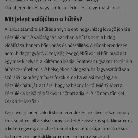
klímaberendezés, vagy pontosan érti – és mégis mást mond.
Mit jelent valójában a hűtés?
A laikus számára a hűtés annyit jelent, hogy „hideg levegő jön ki a
készülékből”. A valóságban azonban a hűtés nem a hideg
előállítása, hanem hőelvonás és hőszállítás. A klímaberendezés
nem „hideget gyárt”. A helyiség levegőjéből von el hőt, majd azt
egy másik helyen, a kültérben leadja. Pontosan ugyanez történik a
hűtőszekrényben is. A belsejében hideg van, ha fagyasztóról van
szó, akár kemény mínusz fokok is, de ha valaki megfogja a
készülék hátulját, azt érzi, hogy az bizony forró. Miért? Mert a
készülék a belső térből kivont hőt ott adja le. A hő nem tűnik el.
Csak áthelyeződik.
Ezért van minden valódi klímaberendezésnek olyan része, amely
kapcsolatban áll a külső környezettel. A klasszikus split klímánál ez
a kültéri egység. A mobilklímánál a kivezető cső, a monoblokkos,
kültéri egység nélküli klímánál pedig a falon átvezetett