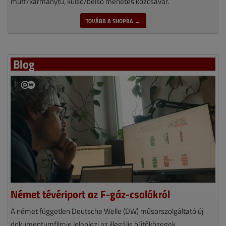
muff/karmanytú, külső/belső menetes közcsavar.
TOVÁBB A SHOPBA →
Blog
Német tévériport az F-gáz-csalókról
A német független Deutsche Welle (DW) műsorszolgáltató új
dokumentumfilmje leleplezi az illegális hűtőközegek