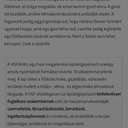
fűtésnek. Jó drága megoldás, de ezzel semmi gond nincs. A gond
ott kezdődik, amikor klímaberendezésként próbálják eladni. A
fogyasztó pedig joggal gondolja azt, hogy néhány tízezer forintért
ugyanazt kapja, amit egy igazi klíma tud, cserébe pedig legfeljebb
egy fűtőbetétet vásárolt ventilátorral. Mert a fizikát nem lehet
becsapni. Csak a vásárlót.
A VGF&HKL egy havi megjelenésű épületgépészeti szaklap,
amely nyomtatott formában évente 10 alkalommal jelenik
meg. A lap cikkei a fűtéstechnika, gázellátás, vízkezelés
területei mellett a hűtés-, klíma- és légtechnika témaköreit
tárgyalja. A VGF elsődlegesen az épületgépészeti
kivitelezéssel
foglalkozó szakembernek
szól, de haszonnal olvashatják
üzemeltetők, társasházkezelők, beruházók,
ingatlantulajdonosok
és mindenki, aki érdeklődik a terület
újdonságai, problémái és megoldásai iránt.