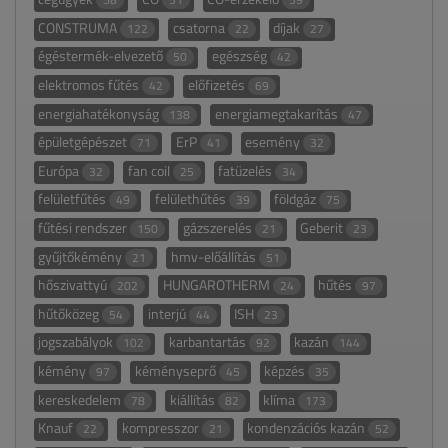
CONSTRUMA
csatorna
díjak
122
22
27
égéstermék-elvezető
egészség
50
42
elektromos fűtés
előfizetés
42
69
energiahatékonyság
energiamegtakarítás
138
47
épületgépészet
ErP
esemény
71
41
32
Európa
fan coil
fatüzelés
32
25
34
felületfűtés
felülethűtés
földgáz
49
39
75
fűtési rendszer
gázszerelés
Geberit
150
21
23
gyűjtőkémény
hmv-előállítás
21
51
hőszivattyú
HUNGAROTHERM
hűtés
202
24
97
hűtőközeg
interjú
ISH
54
44
23
jogszabályok
karbantartás
kazán
102
92
144
kémény
kéményseprő
képzés
97
45
35
kereskedelem
kiállítás
klíma
78
82
173
Knauf
kompresszor
kondenzációs kazán
22
21
52