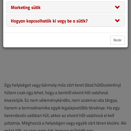
Marketing sütik
Hogyan kapcsolhatók ki vagy be a sütik?
Bezár
Egy helyiséget vagy bármely más zárt teret (lásd hűtőszekrény)
hűteni csak úgy lehet, hogy a bentről elvont hőt valahová
kivezetjük. Ez nem véleménykérdés, nem szakmai vita tárgya,
hanem a termodinamika egyik legalapvetőbb törvénye. Ha egy
berendezés valóban hűt, akkor az elvont hőt valahová el kell
juttatnia. Méghozzá a helyiségen vagy egyéb zárt téren kívülre. Aki
mást állít, az vagy nem érti, hogyan működik egy