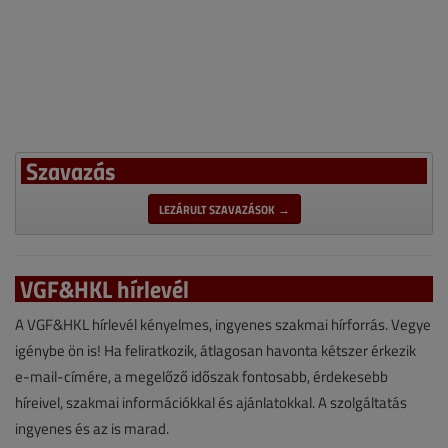
Szavazás
LEZÁRULT SZAVAZÁSOK →
VGF&HKL hírlevél
A VGF&HKL hírlevél kényelmes, ingyenes szakmai hírforrás. Vegye
igénybe ön is! Ha feliratkozik, átlagosan havonta kétszer érkezik
e-mail-címére, a megelőző időszak fontosabb, érdekesebb
híreivel, szakmai információkkal és ajánlatokkal. A szolgáltatás
ingyenes és az is marad.