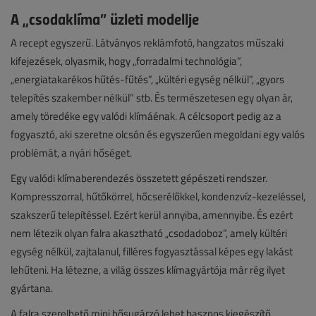
A „csodaklíma” üzleti modellje
A recept egyszerű. Látványos reklámfotó, hangzatos műszaki
kifejezések, olyasmik, hogy „forradalmi technológia”,
„energiatakarékos hűtés-fűtés”, „kültéri egység nélkül”, „gyors
telepítés szakember nélkül” stb. És természetesen egy olyan ár,
amely töredéke egy valódi klímáénak. A célcsoport pedig az a
fogyasztó, aki szeretne olcsón és egyszerűen megoldani egy valós
problémát, a nyári hőséget.
Egy valódi klímaberendezés összetett gépészeti rendszer.
Kompresszorral, hűtőkörrel, hőcserélőkkel, kondenzvíz-kezeléssel,
szakszerű telepítéssel. Ezért kerül annyiba, amennyibe. És ezért
nem létezik olyan falra akasztható „csodadoboz”, amely kültéri
egység nélkül, zajtalanul, filléres fogyasztással képes egy lakást
lehűteni. Ha létezne, a világ összes klímagyártója már rég ilyet
gyártana.
A falra szerelhető mini hősugárzó lehet hasznos kiegészítő