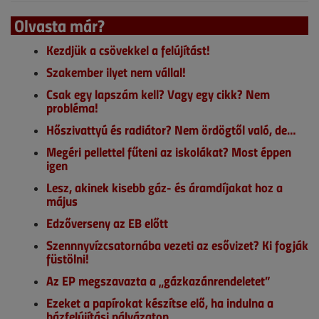
Olvasta már?
Kezdjük a csövekkel a felújítást!
Szakember ilyet nem vállal!
Csak egy lapszám kell? Vagy egy cikk? Nem
probléma!
Hőszivattyú és radiátor? Nem ördögtől való, de…
Megéri pellettel fűteni az iskolákat? Most éppen
igen
Lesz, akinek kisebb gáz- és áramdíjakat hoz a
május
Edzőverseny az EB előtt
Szennnyvízcsatornába vezeti az esővizet? Ki fogják
füstölni!
Az EP megszavazta a „gázkazánrendeletet”
Ezeket a papírokat készítse elő, ha indulna a
házfelújítási pályázaton