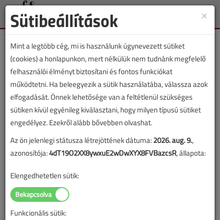
Sütibeállítások
×
Toggle
naviga
Mint a legtöbb cég, mi is használunk úgynevezett sütiket
(cookies) a honlapunkon, mert nélkülük nem tudnánk megfelelő
felhasználói élményt biztosítani és fontos funkciókat
működtetni. Ha beleegyezik a sütik használatába, válassza azok
Falra akasztható
elfogadását. Önnek lehetősége van a feltétlenül szükséges
„csodaklíma”, ami
sütiken kívül egyénileg kiválasztani, hogy milyen típusú sütiket
engedélyez. Ezekről alább bővebben olvashat.
szembemegy a fizikával
Az ön jelenlegi státusza létrejöttének dátuma:
2026. aug. 9.
,
Fűt is, hűt is, pár tízezer forintért. Persze.
azonosítója:
4dT19O2XX8ywxuE2wDwXYX8FVBazcsR
, állapota:
És a perpetuum mobile már elfogyott?
Elengedhetetlen sütik:
2026. május 21. |
Erdősi Csaba
|
1550 |
Funkcionális sütik: