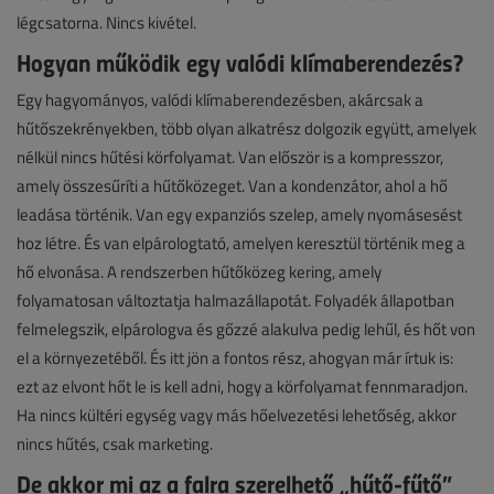
légcsatorna. Nincs kivétel.
Hogyan működik egy valódi klímaberendezés?
Egy hagyományos, valódi klímaberendezésben, akárcsak a
hűtőszekrényekben, több olyan alkatrész dolgozik együtt, amelyek
nélkül nincs hűtési körfolyamat. Van először is a kompresszor,
amely összesűríti a hűtőközeget. Van a kondenzátor, ahol a hő
leadása történik. Van egy expanziós szelep, amely nyomásesést
hoz létre. És van elpárologtató, amelyen keresztül történik meg a
hő elvonása. A rendszerben hűtőközeg kering, amely
folyamatosan változtatja halmazállapotát. Folyadék állapotban
felmelegszik, elpárologva és gőzzé alakulva pedig lehűl, és hőt von
el a környezetéből. És itt jön a fontos rész, ahogyan már írtuk is:
ezt az elvont hőt le is kell adni, hogy a körfolyamat fennmaradjon.
Ha nincs kültéri egység vagy más hőelvezetési lehetőség, akkor
nincs hűtés, csak marketing.
De akkor mi az a falra szerelhető „hűtő-fűtő”