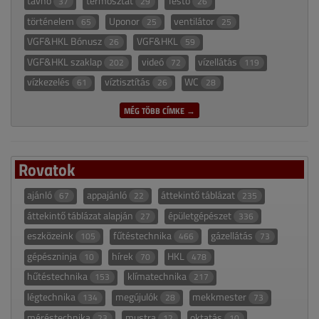
távhő
termosztát
Testo
37
29
26
történelem
Uponor
ventilátor
65
25
25
VGF&HKL Bónusz
VGF&HKL
26
59
VGF&HKL szaklap
videó
vízellátás
202
72
119
vízkezelés
víztisztítás
WC
61
26
28
MÉG TÖBB CÍMKE →
Rovatok
ajánló
appajánló
áttekintő táblázat
67
22
235
áttekintő táblázat alapján
épületgépészet
27
336
eszközeink
fűtéstechnika
gázellátás
105
466
73
gépészninja
hírek
HKL
10
70
478
hűtéstechnika
klímatechnika
153
217
légtechnika
megújulók
mekkmester
134
28
73
méréstechnika
mustra
oktatás
23
12
10