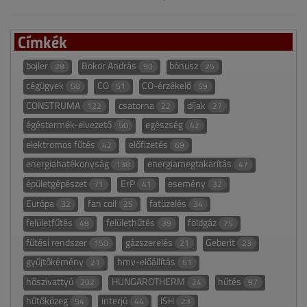
Címkék
bojler
Bokor András
bónusz
28
90
25
cégügyek
CO
CO-érzékelő
58
51
59
CONSTRUMA
csatorna
díjak
122
22
27
égéstermék-elvezető
egészség
50
42
elektromos fűtés
előfizetés
42
69
energiahatékonyság
energiamegtakarítás
138
47
épületgépészet
ErP
esemény
71
41
32
Európa
fan coil
fatüzelés
32
25
34
felületfűtés
felülethűtés
földgáz
49
39
75
fűtési rendszer
gázszerelés
Geberit
150
21
23
gyűjtőkémény
hmv-előállítás
21
51
hőszivattyú
HUNGAROTHERM
hűtés
202
24
97
hűtőközeg
interjú
ISH
54
44
23