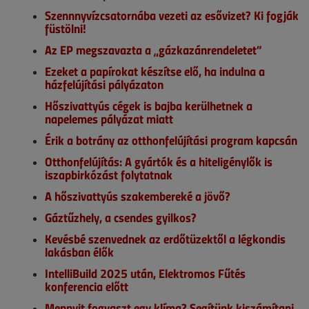
Szennnyvízcsatornába vezeti az esővizet? Ki fogják
füstölni!
Az EP megszavazta a „gázkazánrendeletet”
Ezeket a papírokat készítse elő, ha indulna a
házfelújítási pályázaton
Hőszivattyús cégek is bajba kerülhetnek a
napelemes pályázat miatt
Érik a botrány az otthonfelújítási program kapcsán
Otthonfelújítás: A gyártók és a hiteligénylők is
iszapbirkózást folytatnak
A hőszivattyús szakembereké a jövő?
Gáztűzhely, a csendes gyilkos?
Kevésbé szenvednek az erdőtüzektől a légkondis
lakásban élők
IntelliBuild 2025 után, Elektromos Fűtés
konferencia előtt
Mennyit fogyaszt egy klíma? Segítünk kiszámítani