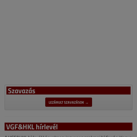
Szavazás
LEZÁRULT SZAVAZÁSOK →
VGF&HKL hírlevél