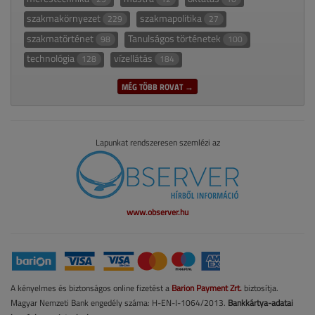
szakmakörnyezet
szakmapolitika
229
27
szakmatörténet
Tanulságos történetek
98
100
technológia
vízellátás
128
184
MÉG TÖBB ROVAT →
Lapunkat rendszeresen szemlézi az
www.observer.hu
A kényelmes és biztonságos online fizetést a
Barion Payment Zrt.
biztosítja.
Magyar Nemzeti Bank engedély száma: H-EN-I-1064/2013.
Bankkártya-adatai