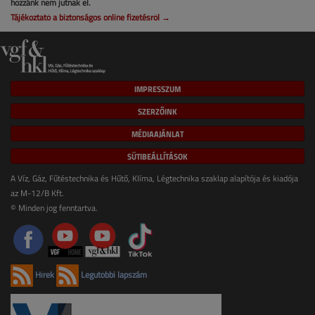
hozzánk nem jutnak el.
Tájékoztató a biztonságos online fizetésről →
IMPRESSZUM
SZERZŐINK
MÉDIAAJÁNLAT
SÜTIBEÁLLÍTÁSOK
A Víz, Gáz, Fűtéstechnika és Hűtő, Klíma, Légtechnika szaklap alapítója és kiadója
az M-12/B Kft.
© Minden jog fenntartva.
Hírek
Legutóbbi lapszám