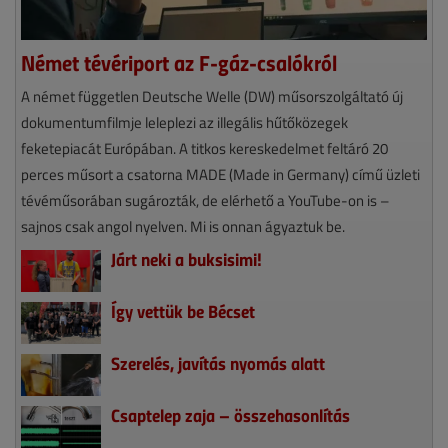
Német tévériport az F-gáz-csalókról
A német független Deutsche Welle (DW) műsorszolgáltató új
dokumentumfilmje leleplezi az illegális hűtőközegek
feketepiacát Európában. A titkos kereskedelmet feltáró 20
perces műsort a csatorna MADE (Made in Germany) című üzleti
tévéműsorában sugározták, de elérhető a YouTube-on is –
sajnos csak angol nyelven. Mi is onnan ágyaztuk be.
Járt neki a buksisimi!
Így vettük be Bécset
Szerelés, javítás nyomás alatt
Csaptelep zaja – összehasonlítás