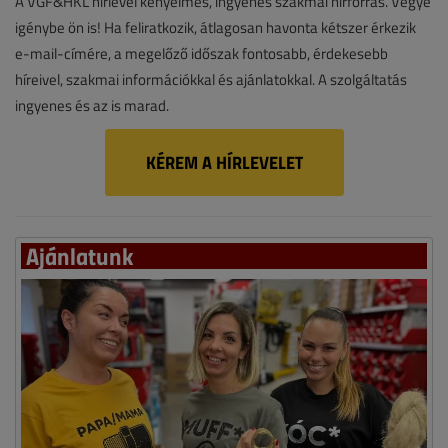
A VGF&HKL hírlevél kényelmes, ingyenes szakmai hírforrás. Vegye
igénybe ön is! Ha feliratkozik, átlagosan havonta kétszer érkezik
e-mail-címére, a megelőző időszak fontosabb, érdekesebb
híreivel, szakmai információkkal és ajánlatokkal. A szolgáltatás
ingyenes és az is marad.
KÉREM A HÍRLEVELET
Ajánlatunk