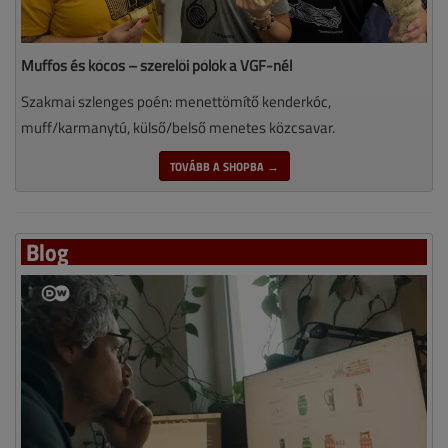
Muffos és kócos – szerelői pólók a VGF-nél
Szakmai szlenges poén: menettömítő kenderkóc,
muff/karmanytú, külső/belső menetes közcsavar.
TOVÁBB A SHOPBA →
Blog