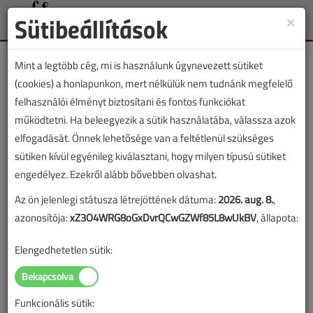
Sütibeállítások
×
Toggle
naviga
Mint a legtöbb cég, mi is használunk úgynevezett sütiket
(cookies) a honlapunkon, mert nélkülük nem tudnánk megfelelő
felhasználói élményt biztosítani és fontos funkciókat
működtetni. Ha beleegyezik a sütik használatába, válassza azok
Milyen csővel köti be az új
elfogadását. Önnek lehetősége van a feltétlenül szükséges
gázkazánt?
sütiken kívül egyénileg kiválasztani, hogy milyen típusú sütiket
engedélyez. Ezekről alább bővebben olvashat.
Peremezhető bordáscső (KATT-cső), bordás
Az ön jelenlegi státusza létrejöttének dátuma:
2026. aug. 8.
,
flexi, forrasztott réz stb.
azonosítója:
xZ3O4WRG8oGxDvrQCwGZWf85L8wUkBV
, állapota:
2021. június 3. |
4145 |
Elengedhetetlen sütik:
Az új kazánok bekötésére számtalan megoldás kínálkozik, így
gyakran láthatunk működő, ám egészen hajmeresztő látványt
produkáló megoldásokat.
Funkcionális sütik: