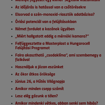
Az időjárás is hatással van a csőtörésekre
Elsorvad a szén-monoxid-riasztók adatbázisa?
Óriási potenciál van a felújításokban
Német fordulat a kazánok ügyében
„Miért hallgatott eddig a mérnöki kamara?”
Felfüggesztette a Masterplast a Hungarocell
Felújítási Programot
Falra akasztható „csodaklíma”, ami szembemegy a
fizikával
Használjuk a józan eszünket
Az ókor átkos öröksége
Június 26, a Hűtés Világnapja
Amikor minden csepp számít
Lesz elég gázunk a télen?
Amikor mindenki vétkes, abban senki sem hibás?