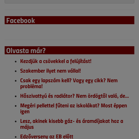
Facebook
Olvasta már?
Kezdjük a csövekkel a felújítást!
Szakember ilyet nem vállal!
Csak egy lapszám kell? Vagy egy cikk? Nem
probléma!
Hőszivattyú és radiátor? Nem ördögtől való, de…
Megéri pellettel fűteni az iskolákat? Most éppen
igen
Lesz, akinek kisebb gáz- és áramdíjakat hoz a
május
Edzőverseny az EB előtt