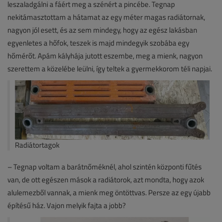
leszaladgálni a fáért meg a szénért a pincébe. Tegnap
nekitámasztottam a hátamat az egy méter magas radiátornak,
nagyon jól esett, és az sem mindegy, hogy az egész lakásban
egyenletes a hőfok, teszek is majd mindegyik szobába egy
hőmérőt. Apám kályhája jutott eszembe, meg a mienk, nagyon
szerettem a közelébe leülni, így teltek a gyermekkorom téli napjai.
Radiátortagok
– Tegnap voltam a barátnőméknél, ahol szintén központi fűtés
van, de ott egészen mások a radiátorok, azt mondta, hogy azok
alulemezből vannak, a mienk meg öntöttvas. Persze az egy újabb
építésű ház. Vajon melyik fajta a jobb?