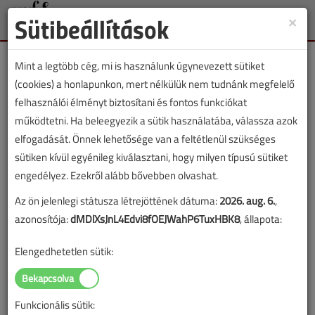
Sütibeállítások
×
Toggle
naviga
Mint a legtöbb cég, mi is használunk úgynevezett sütiket
(cookies) a honlapunkon, mert nélkülük nem tudnánk megfelelő
felhasználói élményt biztosítani és fontos funkciókat
működtetni. Ha beleegyezik a sütik használatába, válassza azok
Lapszám:
elfogadását. Önnek lehetősége van a feltétlenül szükséges
sütiken kívül egyénileg kiválasztani, hogy milyen típusú sütiket
TARTALOM
engedélyez. Ezekről alább bővebben olvashat.
Az ön jelenlegi státusza létrejöttének dátuma:
2026. aug. 6.
,
Szakmatörténet
azonosítója:
dMDlXsJnL4Edvi8fOEJWahP6TuxHBK8
, állapota:
A radiátor
Elengedhetetlen sütik:
2024/11. lapszám
|
Dr. Halmi Iván
|
1109 |
Funkcionális sütik: