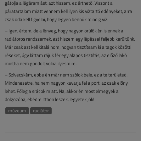
gátolja a légáramlást, azt hiszem, ez érthető. Viszont a
páratartalom miatt vennem kell ilyen kis víztartó edényeket, arra
csak oda kell figyelni, hogy legyen bennük mindig víz.
– Igen, értem, de a lényeg, hogy nagyon örülök én is ennek a
radiátoros rendszernek, azt hiszem egy lépéssel feljebb kerültünk.
Már csak azt kell kitalálnom, hogyan tisztítsam ki a tagok közötti
réseket, úgy láttam rájuk fér egy alapos tisztítás, az előző lakó
mintha nem gondolt volna ilyesmire.
– Szívecském, ebbe én már nem szólok bele, ez a te területed.
Mindenesetre, ha nem nagyon kavarja fel a port, az csak előny
lehet. Főleg a srácok miatt. Na, akkor én most elmegyek a
dolgozóba, ebédre itthon leszek, legyetek jók!
múzeum
radiátor