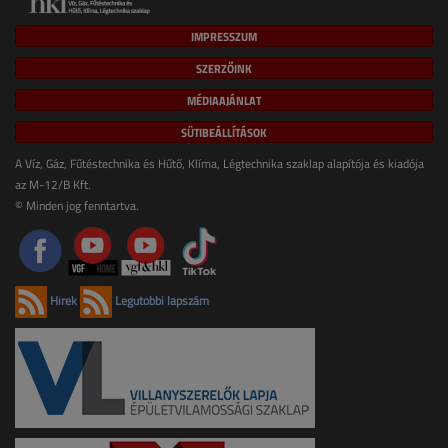
IMPRESSZUM
SZERZŐINK
MÉDIAAJÁNLAT
SÜTIBEÁLLÍTÁSOK
A Víz, Gáz, Fűtéstechnika és Hűtő, Klíma, Légtechnika szaklap alapítója és kiadója
az M-12/B Kft.
© Minden jog fenntartva.
Hírek
Legutóbbi lapszám