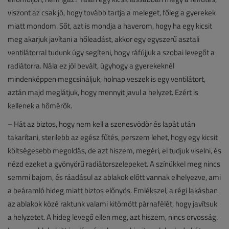
viszont az csak jó, hogy tovább tartja a meleget, főleg a gyerekek
miatt mondom. Sőt, azt is mondja a haverom, hogy ha egy kicsit
meg akarjuk javítani a hőleadást, akkor egy egyszerű asztali
ventilátorral tudunk úgy segíteni, hogy ráfújjuk a szobai levegőt a
radiátorra. Nála ez jól bevált, úgyhogy a gyerekeknél
mindenképpen megcsináljuk, holnap veszek is egy ventilátort,
aztán majd meglátjuk, hogy mennyit javul a helyzet. Ezért is
kellenek a hőmérők.
– Hát az biztos, hogy nem kell a szenesvödör és lapát után
takarítani, sterilebb az egész fűtés, perszem lehet, hogy egy kicsit
költségesebb megoldás, de azt hiszem, megéri, el tudjuk viselni, és
nézd ezeket a gyönyörű radiátorszelepeket. A színükkel meg nincs
semmi bajom, és ráadásul az ablakok előtt vannak elhelyezve, ami
a beáramló hideg miatt biztos előnyös. Emlékszel, a régi lakásban
az ablakok közé raktunk valami kitömött párnafélét, hogy javítsuk
a helyzetet. A hideg levegő ellen meg, azt hiszem, nincs orvosság.