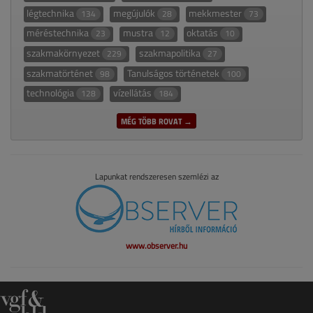
légtechnika
megújulók
mekkmester
134
28
73
méréstechnika
mustra
oktatás
23
12
10
szakmakörnyezet
szakmapolitika
229
27
szakmatörténet
Tanulságos történetek
98
100
technológia
vízellátás
128
184
MÉG TÖBB ROVAT →
Lapunkat rendszeresen szemlézi az
www.observer.hu