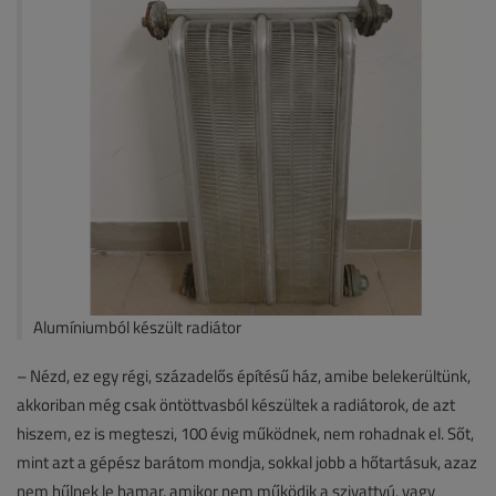
Alumíniumból készült radiátor
– Nézd, ez egy régi, századelős építésű ház, amibe belekerültünk,
akkoriban még csak öntöttvasból készültek a radiátorok, de azt
hiszem, ez is megteszi, 100 évig működnek, nem rohadnak el. Sőt,
mint azt a gépész barátom mondja, sokkal jobb a hőtartásuk, azaz
nem hűlnek le hamar, amikor nem működik a szivattyú, vagy