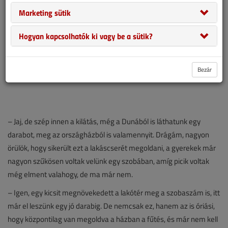
Marketing sütik
Hogyan kapcsolhatók ki vagy be a sütik?
Bezár
– Jaj, de szép innen a kilátás, még a Dunából is láthatunk egy
darabot, meg az országházból is valamennyit. Drágám, nagyon
örülök, hogy sikerült ezt a lakáscserét megoldani, a gyerekek már
nagyon szűkösen voltak velünk egy szobában, amíg picik voltak
még elment valahogy, de ma már nem.
– Igen, egy kicsit megnövekedett a lakótér meg a szobaszám is, itt
már el leszünk egy jó darabig. De nemcsak ez, hanem az is óriási,
hogy központilag van megoldva a házban a fűtés, és már nem kell