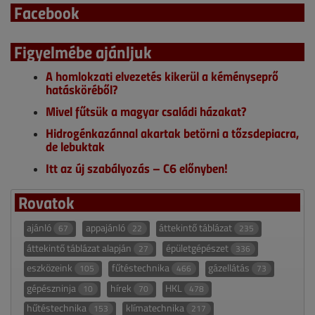
Facebook
Figyelmébe ajánljuk
A homlokzati elvezetés kikerül a kéményseprő
hatásköréből?
Mivel fűtsük a magyar családi házakat?
Hidrogénkazánnal akartak betörni a tőzsdepiacra,
de lebuktak
Itt az új szabályozás – C6 előnyben!
Rovatok
ajánló
appajánló
áttekintő táblázat
67
22
235
áttekintő táblázat alapján
épületgépészet
27
336
eszközeink
fűtéstechnika
gázellátás
105
466
73
gépészninja
hírek
HKL
10
70
478
hűtéstechnika
klímatechnika
153
217