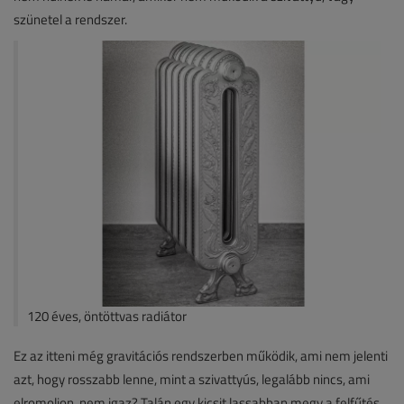
szünetel a rendszer.
120 éves, öntöttvas radiátor
Ez az itteni még gravitációs rendszerben működik, ami nem jelenti
azt, hogy rosszabb lenne, mint a szivattyús, legalább nincs, ami
elromoljon, nem igaz? Talán egy kicsit lassabban megy a felfűtés,