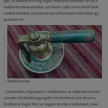
Igaz, az ablakok itt is elég régiek, meg kicsit szelelnek, de hát a
radiátorok elhelyezkedése, azt hiszem, jobb, mint a belső falsík
melletti kályháké, amelyek persze a kémények miatt voltak így,
gondolom én.
Radiátorszelep
– Szívecském, még valami: a radiátorokra ne rakjál semmit sem
száradni, törülközőt vagy egyéb mosott holmit, arra ott van a
fürdőben a fregoli. Mert az nagyon lerontja a hatásfokot, mivel