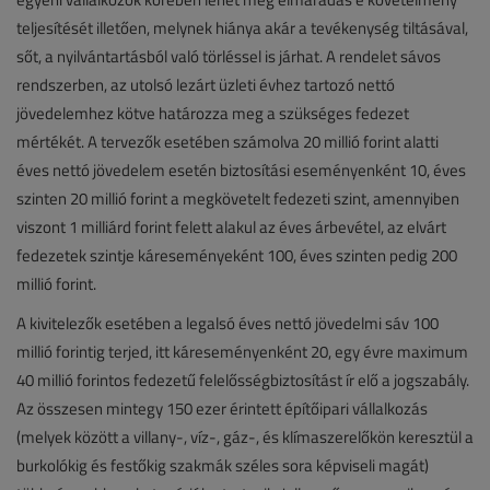
teljesítését illetően, melynek hiánya akár a tevékenység tiltásával,
sőt, a nyilvántartásból való törléssel is járhat. A rendelet sávos
rendszerben, az utolsó lezárt üzleti évhez tartozó nettó
jövedelemhez kötve határozza meg a szükséges fedezet
mértékét. A tervezők esetében számolva 20 millió forint alatti
éves nettó jövedelem esetén biztosítási eseményenként 10, éves
szinten 20 millió forint a megkövetelt fedezeti szint, amennyiben
viszont 1 milliárd forint felett alakul az éves árbevétel, az elvárt
fedezetek szintje káreseményeként 100, éves szinten pedig 200
millió forint.
A kivitelezők esetében a legalsó éves nettó jövedelmi sáv 100
millió forintig terjed, itt káreseményenként 20, egy évre maximum
40 millió forintos fedezetű felelősségbiztosítást ír elő a jogszabály.
Az összesen mintegy 150 ezer érintett építőipari vállalkozás
(melyek között a villany-, víz-, gáz-, és klímaszerelőkön keresztül a
burkolókig és festőkig szakmák széles sora képviseli magát)