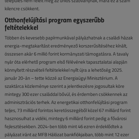
település nem felelt meg az uniós szabványnak, mára ez a szám
kilencre csökkent.
Otthonfelújítási program egyszerűbb
feltételekkel
Többen és kevesebb papírmunkával pályázhatnak a családi házak
energia-megtakarítást eredményező korszerűsítéséhez kínált,
összesen akár 6 millió forint kormányzati támogatásra. A tavaly
nyár óta elérhető program első félévének tapasztalatai alapján
könnyített részvételi feltételekkel nyílt újra a lehetőség 2025.
január 20-án – tette közzé az Energiaügyi Minisztérium. A
szaktárca közleménye szerint a jelentkezésre jogosultak köre
mintegy 300 ezer családdal bővül, és érdemben csökkennek az
adminisztrációs terhek. Az energetikai otthonfelújítási program
teljes, 73 milliárd forintos keretösszegéből közel 67 milliárd forint
hasznosulhat a vidéki, mintegy 6 milliárd forint pedig a fővárosi
fejlesztésekben. 2024-ben több mint 46 ezren érdeklődtek a
pályázat iránt az MFB Hálózat bankfiókjaiban, több mint 12 ezer