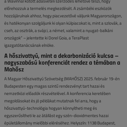
a Wavinnal kötött adásvételi szerződés lehetővé teszi, hogy
előrehozzuk a termelés megkezdését. A zsámbéki eszközök
hozzájárulnak ahhoz, hogy piacvezetővé váljunk Magyarországon,
és hatékonyan szolgáljunk ki olyan külpiacokat is, mint a szlovák, a
cseh, az osztrák, a svájci, a német, valamint a nyugat-balkáni
országok” – jelentette ki Dorel Goia, a TeraPlast
igazgatótanácsának elnöke.
A hőszivattyú, mint a dekarbonizáció kulcsa –
nagyszabású konferenciát rendez a témában a
Mahősz
A Magyar Hőszivattyú Szövetség (MAHŐSZ) 2025. február 19-én
Budapesten egy magas szintű rendezvényt tart hazai és
nemzetközi előadók részvételével. A konferencia keretében
megoldásokat és jó példákat mutatnak fel arra, hogy a
hőszivattyú-technológia hogyan könnyítheti meg és
egyszerűsítheti le az átállást egy szén-dioxidmentes hazai
épületállomány mielőbbi eléréséhez. Helyszín: 1138 Budapest,