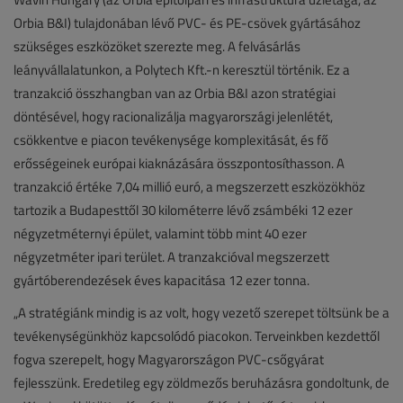
Orbia B&I) tulajdonában lévő PVC- és PE-csövek gyártásához
szükséges eszközöket szerezte meg. A felvásárlás
leányvállalatunkon, a Polytech Kft.-n keresztül történik. Ez a
tranzakció összhangban van az Orbia B&I azon stratégiai
döntésével, hogy racionalizálja magyarországi jelenlétét,
csökkentve e piacon tevékenysége komplexitását, és fő
erősségeinek európai kiaknázására összpontosíthasson. A
tranzakció értéke 7,04 millió euró, a megszerzett eszközökhöz
tartozik a Budapesttől 30 kilométerre lévő zsámbéki 12 ezer
négyzetméternyi épület, valamint több mint 40 ezer
négyzetméter ipari terület. A tranzakcióval megszerzett
gyártóberendezések éves kapacitása 12 ezer tonna.
„A stratégiánk mindig is az volt, hogy vezető szerepet töltsünk be a
tevékenységünkhöz kapcsolódó piacokon. Terveinkben kezdettől
fogva szerepelt, hogy Magyarországon PVC-csőgyárat
fejlesszünk. Eredetileg egy zöldmezős beruházásra gondoltunk, de