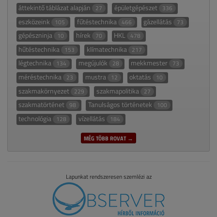
áttekintő táblázat alapján
épületgépészet
27
336
eszközeink
fűtéstechnika
gázellátás
105
466
73
gépészninja
hírek
HKL
10
70
478
hűtéstechnika
klímatechnika
153
217
légtechnika
megújulók
mekkmester
134
28
73
méréstechnika
mustra
oktatás
23
12
10
szakmakörnyezet
szakmapolitika
229
27
szakmatörténet
Tanulságos történetek
98
100
technológia
vízellátás
128
184
MÉG TÖBB ROVAT →
Lapunkat rendszeresen szemlézi az