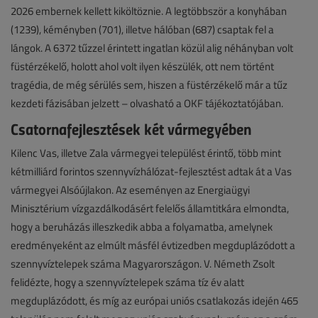
2026 embernek kellett kiköltöznie. A legtöbbször a konyhában
(1239), kéményben (701), illetve hálóban (687) csaptak fel a
lángok. A 6372 tűzzel érintett ingatlan közül alig néhányban volt
füstérzékelő, holott ahol volt ilyen készülék, ott nem történt
tragédia, de még sérülés sem, hiszen a füstérzékelő már a tűz
kezdeti fázisában jelzett – olvasható a OKF tájékoztatójában.
Csatornafejlesztések két vármegyében
Kilenc Vas, illetve Zala vármegyei települést érintő, több mint
kétmilliárd forintos szennyvízhálózat-fejlesztést adtak át a Vas
vármegyei Alsóújlakon. Az eseményen az Energiaügyi
Minisztérium vízgazdálkodásért felelős államtitkára elmondta,
hogy a beruházás illeszkedik abba a folyamatba, amelynek
eredményeként az elmúlt másfél évtizedben megduplázódott a
szennyvíztelepek száma Magyarországon. V. Németh Zsolt
felidézte, hogy a szennyvíztelepek száma tíz év alatt
megduplázódott, és míg az európai uniós csatlakozás idején 465