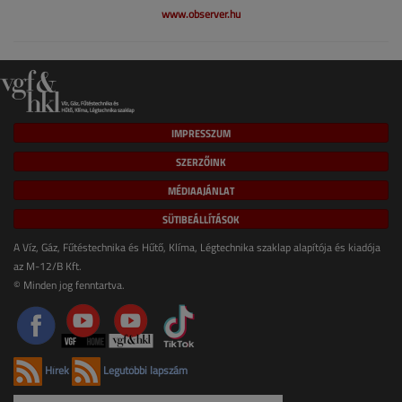
www.observer.hu
IMPRESSZUM
SZERZŐINK
MÉDIAAJÁNLAT
SÜTIBEÁLLÍTÁSOK
A Víz, Gáz, Fűtéstechnika és Hűtő, Klíma, Légtechnika szaklap alapítója és kiadója
az M-12/B Kft.
© Minden jog fenntartva.
Hírek
Legutóbbi lapszám