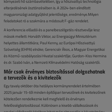
környezeti hő számbavételében, így a hőszivattyú technológia
elterjedésének ösztönzésében is. A 2024-ben elindított
magyarországi adatgyűjtést jelentősége, eredménye.Milyen
feladatokat ró a szakmára a módosult F-gáz rendelet.
A konferencia előadói és a panelbeszélgetés résztvevője lesz
mások mellett: Horváth Viktor, az Energiaügyi Minisztérium
helyettes államtitkára; Paul Kenny, az Európai Hőszivattyú
Szövetség (EHPA) elnöke; Gerencsér Ákos, a Magyar Energetikai
és Közmű-szabályozási Hivatal szakértője; Gurdon-Kiss Hermina
és dr. Szabó Iván, a Nemzeti Klímavédelmi Hatóság szakértői.
Már csak érvényes biztosítással dolgozhatnak
a tervezők és a kivitelezők
Egy tavaly október óta hatályos kormányrendelet értelmében
2025 január 15-től minden építőipari tervezőnek és kivitelezőnek
kötelezően rendelkeznie kell megfelelő és érvényes
felelősségbiztosítással. Különösen a kisebb vállalkozások és
egyéni vállalkozók körében lehet még elmaradás e követelmény