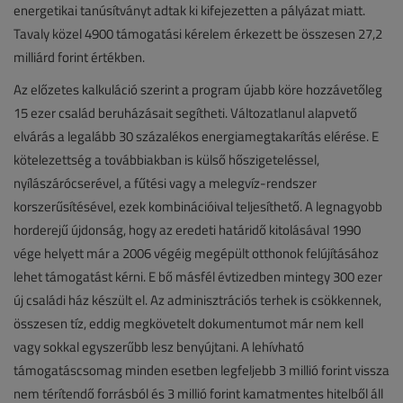
energetikai tanúsítványt adtak ki kifejezetten a pályázat miatt.
Tavaly közel 4900 támogatási kérelem érkezett be összesen 27,2
milliárd forint értékben.
Az előzetes kalkuláció szerint a program újabb köre hozzávetőleg
15 ezer család beruházásait segítheti. Változatlanul alapvető
elvárás a legalább 30 százalékos energiamegtakarítás elérése. E
kötelezettség a továbbiakban is külső hőszigeteléssel,
nyílászárócserével, a fűtési vagy a melegvíz-rendszer
korszerűsítésével, ezek kombinációival teljesíthető. A legnagyobb
horderejű újdonság, hogy az eredeti határidő kitolásával 1990
vége helyett már a 2006 végéig megépült otthonok felújításához
lehet támogatást kérni. E bő másfél évtizedben mintegy 300 ezer
új családi ház készült el. Az adminisztrációs terhek is csökkennek,
összesen tíz, eddig megkövetelt dokumentumot már nem kell
vagy sokkal egyszerűbb lesz benyújtani. A lehívható
támogatáscsomag minden esetben legfeljebb 3 millió forint vissza
nem térítendő forrásból és 3 millió forint kamatmentes hitelből áll