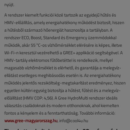
nyújt.
A rendszer kiemelt funkciói közé tartozik az egyidejű hűtés és
HMV-előállítás, amely energiahatékony működést biztosít, hiszen
a hűtésből származó hőenergiát hasznosítja a tartályban. A
rendszer ECO, Boost, Standard és Emergency üzemmódokkal
működik, akár 55 °C-os vízhőmérséklet elérésére is képes, illetve
Wi-Fi-n keresztül vezérelhető a GREE+ applikáció segítségével. A
HMV-tartály elektromos fűtőbetéttel is rendelkezik, mellyel
magasabb vízhőmérséklet is elérhető, és garantálja a melegvíz-
ellátást esetleges meghibásodás esetén is. Az energiahatékony
működés jelentős rezsiköltség-megtakarítást eredményez, hiszen
egyetlen kültéri egység biztosítja a hűtést, fűtést és a melegvíz-
előállítást (HMV COP: 4,56). A Gree HydroMulti rendszer ideális
választás családoknak és modern otthonoknak, ahol kiemelten
fontos a kényelem és a fenntarthatóság. További információ:
www.gree-magyarorszag.hu
, info@cool4u.hu