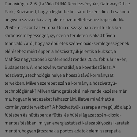
Dunavirág u. 2-6. (La Vida DUNA Rendezvényház, Gateway Office
Park.) Közismert, hogy a légkörbe bocsátott szén-dioxid csaknem
negyven százaléka az épületek üzemeltetéséhez kapcsolódik.
2050-re viszont az Európai Unió országaiban célul tűzték ki a
karbonsemlegességet, így ezen a területen is akad bőven
tennivaló. Arról, hogy az épületek szén-dioxid-semlegességének
eléréséhez miért éppen a hőszivattyúk jelentik a kulcsot, a
Mahősz nagyszabású konferenciát rendez 2025. február 19-én,
Budapesten. A rendezvény tematikája a következő lesz: A
hőszivattyú technológia helye a hosszú távú kormányzati
tervekben. Milyen szerepet szán a kormány a hőszivattyú-
technológiának? Milyen támogatások állnak rendelkezésre már
ma, hogyan lehet ezeket felhasználni, illetve mi várható a
kormányzati tervekben? A hőszivattyúk szerepe a megújuló alapú
fűtésben és hűtésben; a fűtési és hűtési ágazat szén-dioxid-
mentesítésében; milyen energiastatisztikai szabályozási keretek
mentén, hogyan játszanak a pontos adatok elemi szerepet a