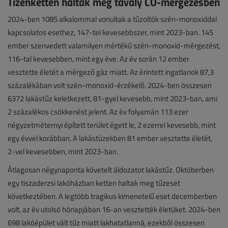
Tizenketten haltak meg tavaly CO-mérgezésben
2024-ben 1085 alkalommal vonultak a tűzoltók szén-monoxiddal
kapcsolatos esethez, 147-tel kevesebbszer, mint 2023-ban. 145
ember szenvedett valamilyen mértékű szén-monoxid-mérgezést,
116-tal kevesebben, mint egy éve. Az év során 12 ember
vesztette életét a mérgező gáz miatt. Az érintett ingatlanok 87,3
százalékában volt szén-monoxid-érzékelő. 2024-ben összesen
6372 lakástűz keletkezett, 81-gyel kevesebb, mint 2023-ban, ami
2 százalékos csökkenést jelent. Az év folyamán 113 ezer
négyzetméternyi épített terület égett le, 2 ezerrel kevesebb, mint
egy évvel korábban. A lakástüzekben 81 ember vesztette életét,
2-vel kevesebben, mint 2023-ban.
Átlagosan négynaponta követelt áldozatot lakástűz. Októberben
egy tiszaderzsi lakóházban ketten haltak meg tűzeset
következtében. A legtöbb tragikus kimenetelű eset decemberben
volt, az év utolsó hónapjában 16-an vesztették életüket. 2024-ben
698 lakóépület vált tűz miatt lakhatatlanná, ezekből összesen