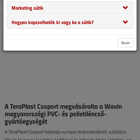
Csatornafejlesztések két vármegyében. Otthonfelújítási program
Marketing sütik
egyszerűbb feltételekkel.
Hogyan kapcsolhatók ki vagy be a sütik?
Bezár
A TeraPlast Csoport megvásárolta a Wavin
magyarországi PVC- és polietiléncső-
gyártóegységét
A TeraPlast Csoport folytatja európai terjeszkedését, ezúttal a
Wavin Hungary (az Orbia építőipari és infrastruktúra üzletága, az