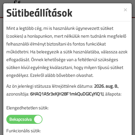
Sütibeállítások
×
Toggle
naviga
Mint a legtöbb cég, mi is használunk úgynevezett sütiket
(cookies) a honlapunkon, mert nélkülük nem tudnánk megfelelő
felhasználói élményt biztosítani és fontos funkciókat
működtetni. Ha beleegyezik a sütik használatába, válassza azok
Lapszám:
elfogadását. Önnek lehetősége van a feltétlenül szükséges
sütiken kívül egyénileg kiválasztani, hogy milyen típusú sütiket
TARTALOM
engedélyez. Ezekről alább bővebben olvashat.
Az ön jelenlegi státusza létrejöttének dátuma:
2026. aug. 8.
,
Hírek
azonosítója:
6HAQ1A5r3xKjH28F1mkQuDGlCyYiQ1J
, állapota:
TeraPlast, Mahősz,
Elengedhetetlen sütik:
biztosítás, Gree, OKF
Hírek, újdonságok
Funkcionális sütik: