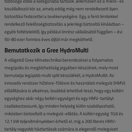
többsége ebbe a kategóriába tartozik. Jellemzően ez a mikro- és
kisvállalkozói kör az, amely eddig még nem rendelkezett ilyen
biztosítási fedezettel a tevékenységére. Egy, a fenti limitekkel
rendelkező felelősségbiztosítás a jelenlegi biztosítói kínálatban –
egyéb feltételektől, így például önrész vállalásától függően – évi
50-80 ezer forintos éves díjtól már megköthető.
Bemutatkozik a Gree HydroMulti
A világelső Gree klímatechnikai berendezései a folyamatos
megújulás és megbízhatóság jegyében készülnek, mely most
bemutatja legújabb multi split készülékét, a HydroMultit. Az
innovatív rendszer hűtésre-fűtésre és használati melegvíz (HMV)
előállítására is alkalmas, továbbá lehetővé teszi, hogy egy kültéri
egységhez akár négy beltéri egységet és egy HMV-tartályt
csatlakoztassunk, így minden helyiség külön szabályozható,
miközben biztosított a melegvíz-ellátás. A kültéri egység 10,6 és
12,1 kW teljesítményekben érhető el, míg a 200 literes HMV-
tartály nagyobb háztartások számára is elegendő melegvizet