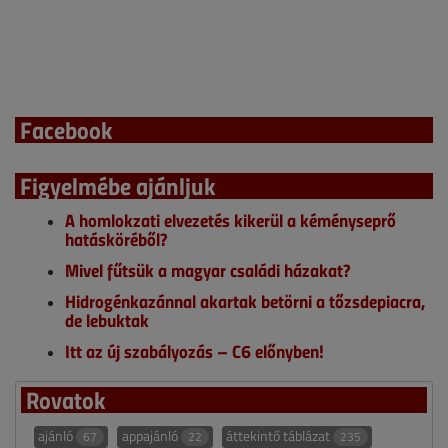
Facebook
Figyelmébe ajánljuk
A homlokzati elvezetés kikerül a kéményseprő
hatásköréből?
Mivel fűtsük a magyar családi házakat?
Hidrogénkazánnal akartak betörni a tőzsdepiacra,
de lebuktak
Itt az új szabályozás – C6 előnyben!
Rovatok
ajánló
appajánló
áttekintő táblázat
67
22
235