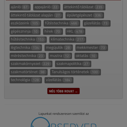
ajánló
appajánló
áttekintő táblázat
67
22
235
áttekintő táblázat alapján
épületgépészet
27
336
eszközeink
fűtéstechnika
gázellátás
105
466
73
gépészninja
hírek
HKL
10
70
478
hűtéstechnika
klímatechnika
153
217
légtechnika
megújulók
mekkmester
134
28
73
méréstechnika
mustra
oktatás
23
12
10
szakmakörnyezet
szakmapolitika
229
27
szakmatörténet
Tanulságos történetek
98
100
technológia
vízellátás
128
184
MÉG TÖBB ROVAT →
Lapunkat rendszeresen szemlézi az