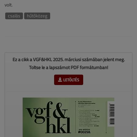
volt.
csalás
hűtőközeg
Ez a cikk a VGF&HKL 2025. márciusi számában jelent meg.
Töltse le a lapszámot PDF formátumban!
LETÖLTÉS