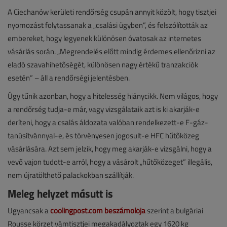
A Ciechanów kerületi rendőrség csupán annyit közölt, hogy tisztjei
nyomozást folytassanak a „csalási ügyben”, és felszólították az
embereket, hogy legyenek különösen óvatosak az internetes
vásárlás során. „Megrendelés előtt mindig érdemes ellenőrizni az
eladó szavahihetőségét, különösen nagy értékű tranzakciók
esetén” – áll a rendőrségi jelentésben.
Úgy tűnik azonban, hogy a hitelesség hiánycikk. Nem világos, hogy
a rendőrség tudja-e már, vagy vizsgálataik azt is ki akarják-e
deríteni, hogy a csalás áldozata valóban rendelkezett-e F-gáz-
tanúsítvánnyal-e, és törvényesen jogosult-e HFC hűtőközeg
vásárlására. Azt sem jelzik, hogy meg akarják-e vizsgálni, hogy a
vevő vajon tudott-e arról, hogy a vásárolt „hűtőközeget” illegális,
nem újratölthető palackokban szállítják.
Meleg helyzet másutt is
Ugyancsak a
coolingpost.com beszámolója
szerint a bulgáriai
Rousse körzet vámtisztjei megakadályoztak egy 1620 kg