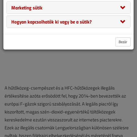
Marketing sütik
Hogyan kapcsolhatók ki vagy be a sütik?
Bezár
A hűtőközeg-csempészet és a HFC-hűtőközegek illegális
értékesítése azóta erősödött fel, hogy 2014-ben bevezették az
európai F-gázok szigorú szabályozását. A legális piacról így
kiszorított, magas szén-dioxid-egyenértékű töltőközegek
kereskedelme ezután visszaszorult az internetes piacterekre.
Ezek az illegális csatornák Lengyelországban különösen szélesre
nyíltak, hiszen földrajzi elhelyezkedésénél és méreténél fogva