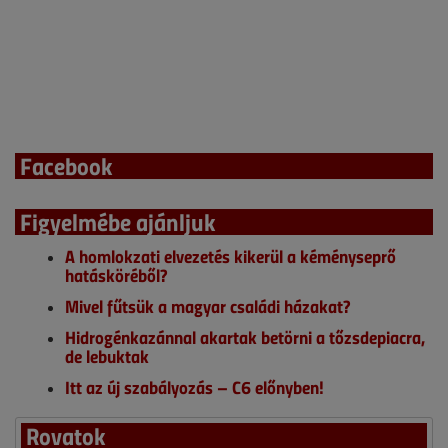
Facebook
Figyelmébe ajánljuk
A homlokzati elvezetés kikerül a kéményseprő
hatásköréből?
Mivel fűtsük a magyar családi házakat?
Hidrogénkazánnal akartak betörni a tőzsdepiacra,
de lebuktak
Itt az új szabályozás – C6 előnyben!
Rovatok