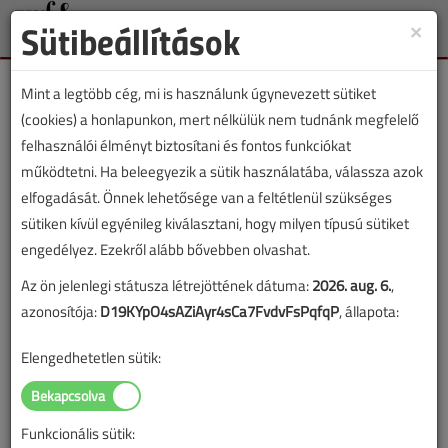
Sütibeállítások
×
Toggle
naviga
Mint a legtöbb cég, mi is használunk úgynevezett sütiket
(cookies) a honlapunkon, mert nélkülük nem tudnánk megfelelő
felhasználói élményt biztosítani és fontos funkciókat
működtetni. Ha beleegyezik a sütik használatába, válassza azok
Lapszám:
elfogadását. Önnek lehetősége van a feltétlenül szükséges
sütiken kívül egyénileg kiválasztani, hogy milyen típusú sütiket
TARTALOM
engedélyez. Ezekről alább bővebben olvashat.
Az ön jelenlegi státusza létrejöttének dátuma:
2026. aug. 6.
,
HKL
Klímatechnika
azonosítója:
D19KYpO4sAZiAyr4sCa7FvdvFsPqfqP
, állapota:
F-gáz helyett közönséges
Elengedhetetlen sütik:
vizet?
Így jár az ügyeskedni akaró, ha nála is
Funkcionális sütik:
nagyobb gazemberekkel találkozik