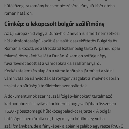
hűtőközeg-rakomány becsempészésére irányuló kísérletet a
román határon.
Címkép: a lekapcsolt bolgár szállítmány
Az Új Európa-híd vagy a Duna-híd 2 néven is ismert nemzetközi
híd kulcsfontosságú közúti és vasúti összeköttetés Bulgária és
Románia között, és a Drezdától Isztambulig tartó IV. páneurópai
folyosó részeként ível át a Dunán. A kamion sofőrje négy
fuvarlevelet adott át a vámosoknak a szállítmányáról.
Kockázatelemzés alapján a vámellenőrök a járművet a vidini
vámhivatalba irányították át röntgenvizsgálatra, melynek során
szokatlan sűrűségű területeket azonosítottak.
A dokumentumok szerint „szállítógép-láncokat” tartalmazó
kartondobozok kinyitásakor kiderült, hogy valójában összesen
1620 kg össztömegű hűtőközegpalackot rejtettek. A bolgár
hatóságok nem árulták el, hogy milyen hűtőközeg volt a
szállítmányban, de a fényképek alapján legalább egy része R407C