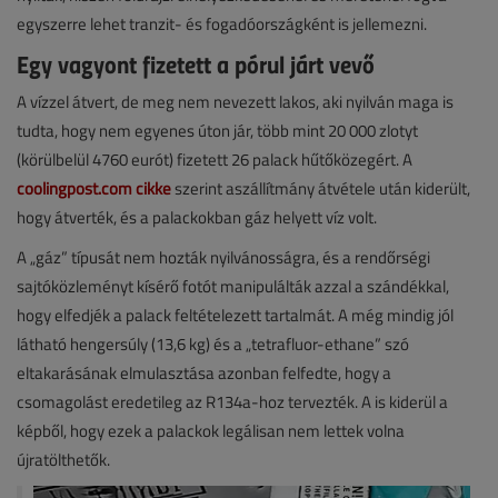
egyszerre lehet tranzit- és fogadóországként is jellemezni.
Egy vagyont fizetett a pórul járt vevő
A vízzel átvert, de meg nem nevezett lakos, aki nyilván maga is
tudta, hogy nem egyenes úton jár, több mint 20 000 zlotyt
(körülbelül 4760 eurót) fizetett 26 palack hűtőközegért. A
coolingpost.com cikke
szerint aszállítmány átvétele után kiderült,
hogy átverték, és a palackokban gáz helyett víz volt.
A „gáz” típusát nem hozták nyilvánosságra, és a rendőrségi
sajtóközleményt kísérő fotót manipulálták azzal a szándékkal,
hogy elfedjék a palack feltételezett tartalmát. A még mindig jól
látható hengersúly (13,6 kg) és a „tetrafluor-ethane” szó
eltakarásának elmulasztása azonban felfedte, hogy a
csomagolást eredetileg az R134a-hoz tervezték. A is kiderül a
képből, hogy ezek a palackok legálisan nem lettek volna
újratölthetők.