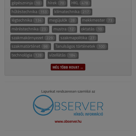
gépészninja
hírek
HKL
10
70
478
hűtéstechnika
klímatechnika
153
217
légtechnika
megújulók
mekkmester
134
28
73
méréstechnika
mustra
oktatás
23
12
10
szakmakörnyezet
szakmapolitika
229
27
szakmatörténet
Tanulságos történetek
98
100
technológia
vízellátás
128
184
MÉG TÖBB ROVAT →
Lapunkat rendszeresen szemlézi az
www.observer.hu