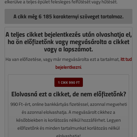
elkerülve a teljes épület felesleges felfűtését vagy hűtését.
A cikk még 6 185 karakternyi szöveget tartalmaz.
A teljes cikket bejelentkezés után olvashatja el,
ha ön előfizetőnk vagy megvásárolta a cikket
vagy a lapszámot.
Ha van előfizetése, vagy már megvásárolta ezt a tartalmat,
itt tud
bejelentkezni
.
1 CIKK 990 FT
Elolvasná ezt a cikket, de nem előfizetőnk?
990 Ft-ért, online bankkártyás fizetéssel, azonnal megveheti
és azonnal elolvashatja. A megvásárolt cikkhez a
későbbiekben is korlátozás nélkül hozzáférhet. Legyen
előfizetőnk és minden tartalmunkat korlátozás nélkül
elolvashatja!