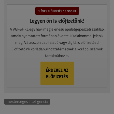
1 ÉVES ELŐFIZETÉS 13 990 FT
Legyen ön is előfizetőnk!
A VGF&HKL egy havi megjelenésű épületgépészeti szaklap,
amely nyomtatott formában évente 10 alakommal jelenik
meg. Válasszon papíralapú vagy digitális előfizetést!
Előfizetőink korlátlanul hozzáférhetnek a korábbi számok
tartalmához is.
ÉRDEKEL AZ
ELŐFIZETÉS
mesterséges intelligencia