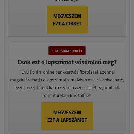
MEGVESZEM
EZT A CIKKET
1 LAPSZÁM 1990 FT
Csak ezt a lapszámot vásárolná meg?
1990 Ft-ért, online bankkártyás fizetéssel, azonnal
megvásárolhatja a lapszámot, amelyben ez a cikk olvasható,
ezzel hozzáférést kap a szám összes cikkéhez, amit pdf
formátumban le is tölthet.
MEGVESZEM
EZT A LAPSZÁMOT