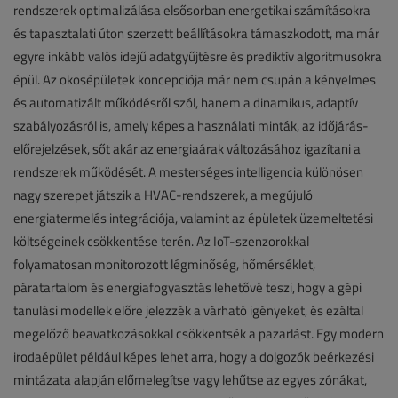
rendszerek optimalizálása elsősorban energetikai számításokra
és tapasztalati úton szerzett beállításokra támaszkodott, ma már
egyre inkább valós idejű adatgyűjtésre és prediktív algoritmusokra
épül. Az okosépületek koncepciója már nem csupán a kényelmes
és automatizált működésről szól, hanem a dinamikus, adaptív
szabályozásról is, amely képes a használati minták, az időjárás-
előrejelzések, sőt akár az energiaárak változásához igazítani a
rendszerek működését. A mesterséges intelligencia különösen
nagy szerepet játszik a HVAC-rendszerek, a megújuló
energiatermelés integrációja, valamint az épületek üzemeltetési
költségeinek csökkentése terén. Az IoT-szenzorokkal
folyamatosan monitorozott légminőség, hőmérséklet,
páratartalom és energiafogyasztás lehetővé teszi, hogy a gépi
tanulási modellek előre jelezzék a várható igényeket, és ezáltal
megelőző beavatkozásokkal csökkentsék a pazarlást. Egy modern
irodaépület például képes lehet arra, hogy a dolgozók beérkezési
mintázata alapján előmelegítse vagy lehűtse az egyes zónákat,