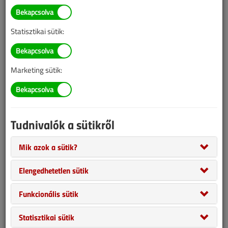
Statisztikai sütik:
Marketing sütik:
Tudnivalók a sütikről
A mesterséges intelligencia (MI) nem egyetlen technológia,
hanem eszköztár: gépi tanulás, mélytanulás, megerősítéses
Mik azok a sütik?
tanulás, természetes nyelvfeldolgozás, képfeldolgozás, és ezek
Elengedhetetlen sütik
kombinációi. Az épületgépészetben ezek hatása több szinten
jelentkezik: a korábbi, szabályalapú megoldásokat
Funkcionális sütik
kiegészítik/pótolják adaptív, adatvezérelt rendszerek; gyorsul a
szimuláció, nő a tervezési változatok száma, javul a berendezések
Statisztikai sütik
teljesítménye éles üzemben; és új gazdasági modellek válnak