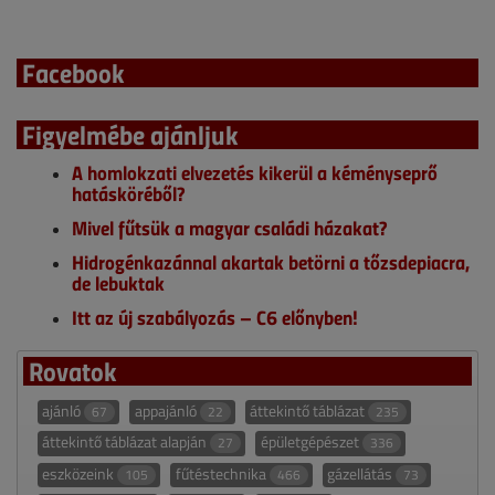
Facebook
Figyelmébe ajánljuk
A homlokzati elvezetés kikerül a kéményseprő
hatásköréből?
Mivel fűtsük a magyar családi házakat?
Hidrogénkazánnal akartak betörni a tőzsdepiacra,
de lebuktak
Itt az új szabályozás – C6 előnyben!
Rovatok
ajánló
appajánló
áttekintő táblázat
67
22
235
áttekintő táblázat alapján
épületgépészet
27
336
eszközeink
fűtéstechnika
gázellátás
105
466
73