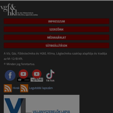
IMPRESSZUM
SZERZŐINK
MÉDIAAJÁNLAT
SÜTIBEÁLLÍTÁSOK
A Víz, Gáz, Fűtéstechnika és Hűtő, Klíma, Légtechnika szaklap alapítója és kiadója
az M-12/B Kft.
© Minden jog fenntartva.
Hírek
Legutóbbi lapszám