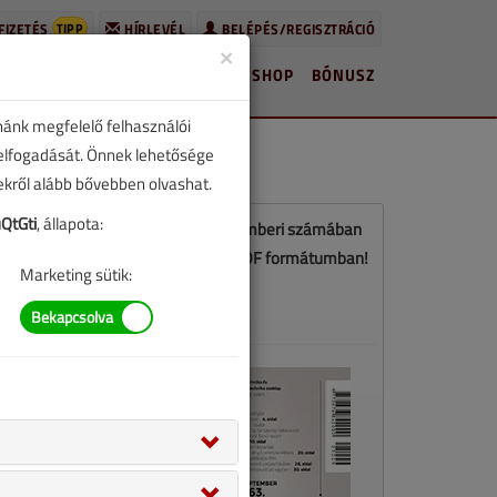
TIPP
FIZETÉS
HÍRLEVÉL
BELÉPÉS/REGISZTRÁCIÓ
×
HÍREK
LAPSZÁMOK
BLOG
SHOP
BÓNUSZ
nánk megfelelő felhasználói
 elfogadását. Önnek lehetősége
zekről alább bővebben olvashat.
QtGti
, állapota:
Ez a cikk a VGF&HKL 2025. szeptemberi számában
jelent meg. Töltse le a lapszámot PDF formátumban!
Marketing sütik:
LETÖLTÉS