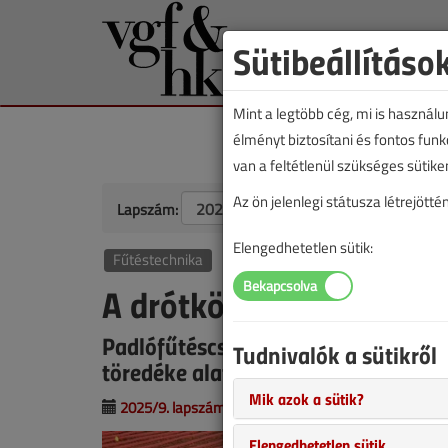
Sütibeállításo
Mint a legtöbb cég, mi is használ
élményt biztosítani és fontos fun
van a feltétlenül szükséges sütike
Az ön jelenlegi státusza létrejöt
Lapszám:
Elengedhetetlen sütik:
Fűtéstechnika
A drótkötözőgép haszná
Padlófűtéscsövek acélhálóra rögzíté
Tudnivalók a sütikről
töredéke alatt
Mik azok a sütik?
2025/9. lapszám
|
Kaszab Gergely
|
754 |
Elengedhetetlen sütik