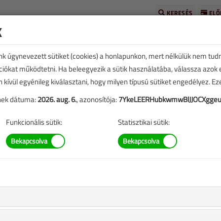
KERESÉS
ELŐ
k
unk úgynevezett sütiket (cookies) a honlapunkon, mert nélkülük nem tud
kciókat működtetni. Ha beleegyezik a sütik használatába, válassza azok
n kívül egyénileg kiválasztani, hogy milyen típusú sütiket engedélyez. E
tének dátuma:
2026. aug. 6.
, azonosítója:
7YkeLEERHubkwmwBlJJOCXggeu
TARTALOM
Funkcionális sütik:
Statisztikai sütik:
lata
se géppel, a korábbi időráfordítás