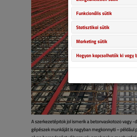
Funkcionális sütik
Statisztikai sütik
Marketing sütik
Hogyan kapcsolhatók ki vagy b
A szerkezetépítők jól ismerik a betonvaskötöző vagy -d
gépészek munkáját is nagyban megkönnyíti – például p