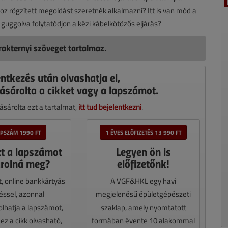
oz rögzített megoldást szeretnék alkalmazni? Itt is van mód a
 guggolva folytatódjon a kézi kábelkötözős eljárás?
akternyi szöveget tartalmaz.
entkezés után olvashatja el,
ásárolta a cikket vagy a lapszámot.
sárolta ezt a tartalmat,
itt tud bejelentkezni
.
APSZÁM 1990 FT
1 ÉVES ELŐFIZETÉS 13 990 FT
zt a lapszámot
Legyen ön is
rolná meg?
előfizetőnk!
t, online bankkártyás
A VGF&HKL egy havi
téssel, azonnal
megjelenésű épületgépészeti
lhatja a lapszámot,
szaklap, amely nyomtatott
z a cikk olvasható,
formában évente 10 alakommal