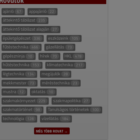
ajánló
appajánló
67
22
áttekintő táblázat
235
áttekintő táblázat alapján
27
épületgépészet
eszközeink
336
105
fűtéstechnika
gázellátás
466
73
gépészninja
hírek
HKL
10
70
478
hűtéstechnika
klímatechnika
153
217
légtechnika
megújulók
134
28
mekkmester
méréstechnika
73
23
mustra
oktatás
12
10
szakmakörnyezet
szakmapolitika
229
27
szakmatörténet
Tanulságos történetek
98
100
technológia
vízellátás
128
184
MÉG TÖBB ROVAT →