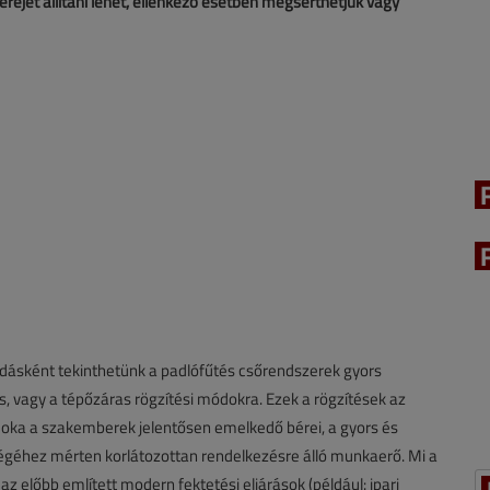
ejét állítani lehet, ellenkező esetben megsérthetjük vagy
ásként tekinthetünk a padlófűtés csőrendszerek gyors
 vagy a tépőzáras rögzítési módokra. Ezek a rögzítések az
az oka a szakemberek jelentősen emelkedő bérei, a gyors és
ségéhez mérten korlátozottan rendelkezésre álló munkaerő. Mi a
előbb említett modern fektetési eljárások (például: ipari