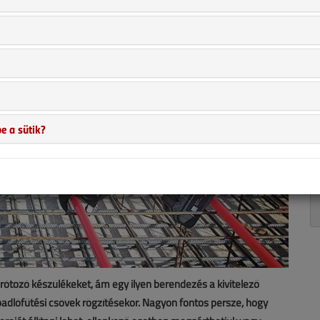
e a sütik?
rótozó készülékeket, ám egy ilyen berendezés a kivitelező
adlófűtési csövek rögzítésekor. Nagyon fontos persze, hogy