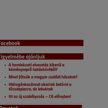
Facebook
Figyelmébe ajánljuk
A homlokzati elvezetés kikerül a
kéményseprő hatásköréből?
Mivel fűtsük a magyar családi házakat?
Hidrogénkazánnal akartak betörni a
tőzsdepiacra, de lebuktak
Itt az új szabályozás – C6 előnyben!
Rovatok