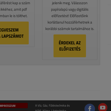
záférést kap a szám
jelenik meg. Válasszon
cikkéhez, amit pdf
papíralapú vagy digitális
ban le is tölthet.
előfizetést! Előfizetőink
korlátlanul hozzáférhetnek a
korábbi számok tartalmához is.
EGVESZEM
A LAPSZÁMOT
ÉRDEKEL AZ
ELŐFIZETÉS
IMPRESSZUM
A Víz, Gáz, Fűtéstechnika és
Hűtő, Klíma, Légtechnika