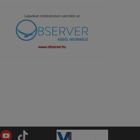
Lapunkat rendszeresen szemlézi az
www.observer.hu