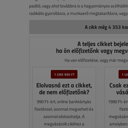
padló), vagy ahol továbbra is a hagyományos acélhálóh
radikális gyorsításra, a munkaerő megtakarításra, vagy
A cikk még 4 353 kar
A teljes cikket bejel
ha ön előfizetőnk vagy megv
Ha van előfizetése, vagy már megvá
1 CIKK 990 FT
1 L
Elolvasná ezt a cikket,
Csak e
de nem előfizetőnk?
vásá
990 Ft-ért, online bankkártyás
1990 Ft-ér
fizetéssel, azonnal megveheti és
fize
azonnal elolvashatja. A
megvásáro
megvásárolt cikkhez a
amelyben e