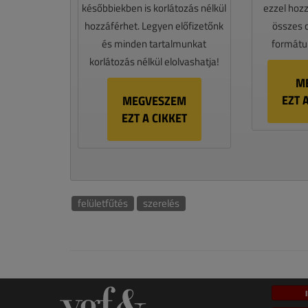
későbbiekben is korlátozás nélkül
ezzel hoz
hozzáférhet. Legyen előfizetőnk
összes 
és minden tartalmunkat
formátum
korlátozás nélkül elolvashatja!
M
EZT 
MEGVESZEM
EZT A CIKKET
felületfűtés
szerelés