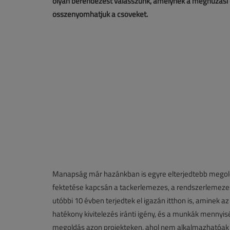
olyan berendezést válasszunk, amelynek a meghúzási er
összenyomhatjuk a csöveket.
Manapság már hazánkban is egyre elterjedtebb megold
fektetése kapcsán a tackerlemezes, a rendszerlemezes,
utóbbi 10 évben terjedtek el igazán itthon is, aminek 
hatékony kivitelezés iránti igény, és a munkák mennyi
megoldás azon projekteken, ahol nem alkalmazhatóak az 