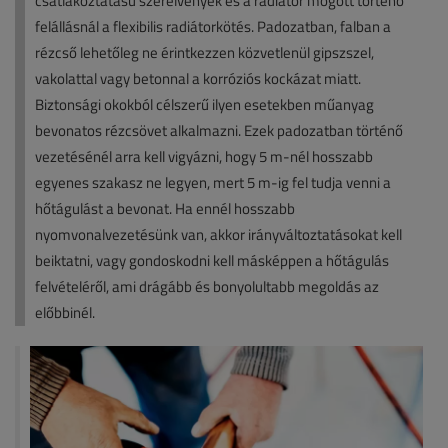
csatlakoztatású szerelvények és a radiátor mögött történő
felállásnál a flexibilis radiátorkötés. Padozatban, falban a
rézcső lehetőleg ne érintkezzen közvetlenül gipszszel,
vakolattal vagy betonnal a korróziós kockázat miatt.
Biztonsági okokból célszerű ilyen esetekben műanyag
bevonatos rézcsövet alkalmazni. Ezek padozatban történő
vezetésénél arra kell vigyázni, hogy 5 m-nél hosszabb
egyenes szakasz ne legyen, mert 5 m-ig fel tudja venni a
hőtágulást a bevonat. Ha ennél hosszabb
nyomvonalvezetésünk van, akkor irányváltoztatásokat kell
beiktatni, vagy gondoskodni kell másképpen a hőtágulás
felvételéről, ami drágább és bonyolultabb megoldás az
előbbinél.