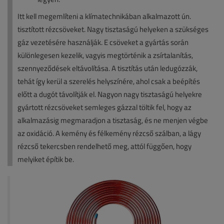
Itt kell megemlíteni a klímatechnikában alkalmazott ún.
tisztított rézcsöveket. Nagy tisztaságú helyeken a szükséges
gáz vezetésére használják. E csöveket a gyártás során
különlegesen kezelik, vagyis megtörténik a zsírtalanítás,
szennyeződések eltávolítása. A tisztítás után ledugózzák,
tehát így kerül a szerelés helyszínére, ahol csak a beépítés
előtt a dugót távolítják el. Nagyon nagy tisztaságú helyekre
gyártott rézcsöveket semleges gázzal töltik fel, hogy az
alkalmazásig megmaradjon a tisztaság, és ne menjen végbe
az oxidáció. A kemény és félkemény rézcső szálban, a lágy
rézcső tekercsben rendelhető meg, attól függően, hogy
melyiket építik be.