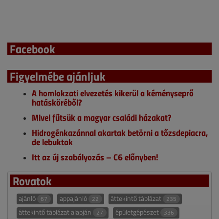
Facebook
Figyelmébe ajánljuk
A homlokzati elvezetés kikerül a kéményseprő
hatásköréből?
Mivel fűtsük a magyar családi házakat?
Hidrogénkazánnal akartak betörni a tőzsdepiacra,
de lebuktak
Itt az új szabályozás – C6 előnyben!
Rovatok
ajánló
appajánló
áttekintő táblázat
67
22
235
áttekintő táblázat alapján
épületgépészet
27
336