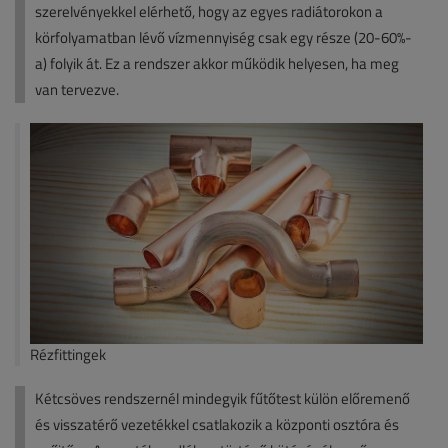
szerelvényekkel elérhető, hogy az egyes radiátorokon a
körfolyamatban lévő vízmennyiség csak egy része (20-60%-
a) folyik át. Ez a rendszer akkor működik helyesen, ha meg
van tervezve.
Rézfittingek
Kétcsöves rendszernél mindegyik fűtőtest külön előremenő
és visszatérő vezetékkel csatlakozik a központi osztóra és