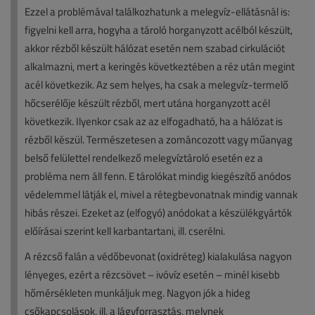
Ezzel a problémával találkozhatunk a melegvíz-ellátásnál is:
figyelni kell arra, hogyha a tároló horganyzott acélból készült,
akkor rézből készült hálózat esetén nem szabad cirkulációt
alkalmazni, mert a keringés következtében a réz után megint
acél következik. Az sem helyes, ha csak a melegvíz-termelő
hőcserélője készült rézből, mert utána horganyzott acél
következik. Ilyenkor csak az az elfogadható, ha a hálózat is
rézből készül. Természetesen a zománcozott vagy műanyag
belső felülettel rendelkező melegvíztároló esetén ez a
probléma nem áll fenn. E tárolókat mindig kiegészítő anódos
védelemmel látják el, mivel a rétegbevonatnak mindig vannak
hibás részei. Ezeket az (elfogyó) anódokat a készülékgyártók
előírásai szerint kell karbantartani, ill. cserélni.
A rézcső falán a védőbevonat (oxidréteg) kialakulása nagyon
lényeges, ezért a rézcsövet – ivóvíz esetén – minél kisebb
hőmérsékleten munkáljuk meg. Nagyon jók a hideg
csőkapcsolások, ill. a lágyforrasztás, melynek