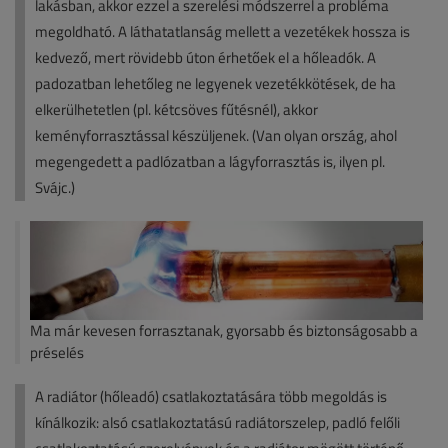
lakásban, akkor ezzel a szerelési módszerrel a probléma
megoldható. A láthatatlanság mellett a vezetékek hossza is
kedvező, mert rövidebb úton érhetőek el a hőleadók. A
padozatban lehetőleg ne legyenek vezetékkötések, de ha
elkerülhetetlen (pl. kétcsöves fűtésnél), akkor
keményforrasztással készüljenek. (Van olyan ország, ahol
megengedett a padlózatban a lágyforrasztás is, ilyen pl.
Svájc.)
Ma már kevesen forrasztanak, gyorsabb és biztonságosabb a
préselés
A radiátor (hőleadó) csatlakoztatására több megoldás is
kínálkozik: alsó csatlakoztatású radiátorszelep, padló felőli