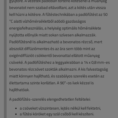
gyűjtőre. A vezeték padlóban történő kötésénél a műanyag
bevonatot nem szabad eltávolítani, azt a kötés után vissza
kell húzni a kötésre. A fűtéstechnikában a padlófűtést az 50
°C alatti vízhőmérsékletből adódó gazdaságos
energiafelhasználás, a helyiség optimális hőmérséklete
nyújtotta előnyök miatt sokan szívesen alkalmazzák.
Padlófűtésnél is alkalmazható a bevonatos rézcső, mert
abszolút diffúziómentes és az ára sem több mint az
oxigéndiffúziót csökkentő bevonattal ellátott műanyag
csöveké. A padlófűtéshez a leggyakrabban a 14 x 0,8 mm-es
bevonatos rézcsövet szokták alkalmazni. A kis falvastagság
miatt könnyen hajlítható, és szabályos szerelés esetén az
élettartama szinte korlátlan. A 90°-os ívek kézzel is
hajlíthatóak.
A padlófűtés-szerelés elengedhetetlen feltételei:
a csöveket vízszintesen, lejtés nélkül kell fektetni,
a fűtési köröket egy szál csőből kell készíteni.