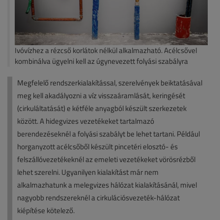
Ivóvízhez a rézcső korlátok nélkül alkalmazható. Acélcsővel
kombinálva ügyelni kell az úgynevezett folyási szabályra
Megfelelő rendszerkialakítással, szerelvények beiktatásával
meg kell akadályozni a víz visszaáramlását, keringését
(cirkuláltatását) e kétféle anyagból készült szerkezetek
között. A hidegvizes vezetékeket tartalmazó
berendezéseknél a folyási szabályt be lehet tartani. Például
horganyzott acélcsőből készült pincetéri elosztó- és
felszállóvezetékeknél az emeleti vezetékeket vörösrézből
lehet szerelni. Ugyanilyen kialakítást már nem
alkalmazhatunk a melegvizes hálózat kialakításánál, mivel
nagyobb rendszereknél a cirkulációsvezeték-hálózat
kiépítése kötelező.