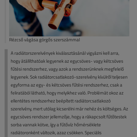
Rézcső vágása görgős szerszámmal
A radiátorszerelvények kiválasztásánál vigyázni kell arra,
hogy átállíthatóak legyenek az egycsöves- vagy kétcsöves
fűtési rendszerhez, vagy azok a rendszerünknek megfelelő
legyenek. Sok radiátorcsatlakozó-szerelvény kívülről teljesen
egyforma az egy- és kétcsöves fűtési rendszerhez, csak a
feliratából látható, hogy melyikhez való. Problémát okoz az
ellentétes rendszerhez beépített radiátorcsatlakozó
szerelvény, mert utólag kicserélni már nehéz és költséges. Az
egycsöves rendszer jellemzője, hogy a rákapcsolt fűtőtestek
sorba vannak kötve, így a fűtővíz hőmérséklete
radiátoronként változik, azaz csökken. Speciális