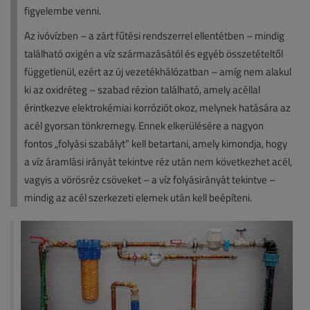
figyelembe venni.
Az ivóvízben – a zárt fűtési rendszerrel ellentétben – mindig
található oxigén a víz származásától és egyéb összetételtől
függetlenül, ezért az új vezetékhálózatban – amíg nem alakul
ki az oxidréteg – szabad rézion található, amely acéllal
érintkezve elektrokémiai korróziót okoz, melynek hatására az
acél gyorsan tönkremegy. Ennek elkerülésére a nagyon
fontos „folyási szabályt” kell betartani, amely kimondja, hogy
a víz áramlási irányát tekintve réz után nem következhet acél,
vagyis a vörösréz csöveket – a víz folyásirányát tekintve –
mindig az acél szerkezeti elemek után kell beépíteni.