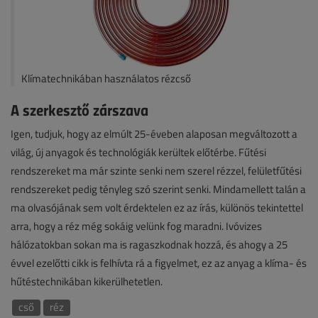
Klímatechnikában használatos rézcső
A szerkesztő zárszava
Igen, tudjuk, hogy az elmúlt 25-éveben alaposan megváltozott a
világ, új anyagok és technológiák kerültek előtérbe. Fűtési
rendszereket ma már szinte senki nem szerel rézzel, felületfűtési
rendszereket pedig tényleg szó szerint senki. Mindamellett talán a
ma olvasójának sem volt érdektelen ez az írás, különös tekintettel
arra, hogy a réz még sokáig velünk fog maradni. Ivóvizes
hálózatokban sokan ma is ragaszkodnak hozzá, és ahogy a 25
évvel ezelőtti cikk is felhívta rá a figyelmet, ez az anyag a klíma- és
hűtéstechnikában kikerülhetetlen.
cső
réz