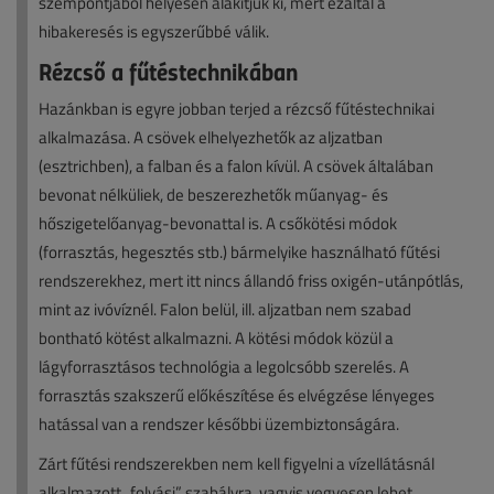
szempontjából helyesen alakítjuk ki, mert ezáltal a
hibakeresés is egyszerűbbé válik.
Rézcső a fűtéstechnikában
Hazánkban is egyre jobban terjed a rézcső fűtéstechnikai
alkalmazása. A csövek elhelyezhetők az aljzatban
(esztrichben), a falban és a falon kívül. A csövek általában
bevonat nélküliek, de beszerezhetők műanyag- és
hőszigetelőanyag-bevonattal is. A csőkötési módok
(forrasztás, hegesztés stb.) bármelyike használható fűtési
rendszerekhez, mert itt nincs állandó friss oxigén-utánpótlás,
mint az ivóvíznél. Falon belül, ill. aljzatban nem szabad
bontható kötést alkalmazni. A kötési módok közül a
lágyforrasztásos technológia a legolcsóbb szerelés. A
forrasztás szakszerű előkészítése és elvégzése lényeges
hatással van a rendszer későbbi üzembiztonságára.
Zárt fűtési rendszerekben nem kell figyelni a vízellátásnál
alkalmazott „folyási” szabályra, vagyis vegyesen lehet