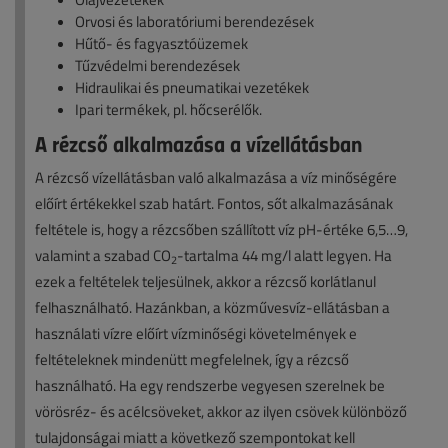
Orvosi és laboratóriumi berendezések
Hűtő- és fagyasztóüzemek
Tűzvédelmi berendezések
Hidraulikai és pneumatikai vezetékek
Ipari termékek, pl. hőcserélők.
A rézcső alkalmazása a vízellátásban
A rézcső vízellátásban való alkalmazása a víz minőségére
előírt értékekkel szab határt. Fontos, sőt alkalmazásának
feltétele is, hogy a rézcsőben szállított víz pH-értéke 6,5…9,
valamint a szabad CO
-tartalma 44 mg/l alatt legyen. Ha
2
ezek a feltételek teljesülnek, akkor a rézcső korlátlanul
felhasználható. Hazánkban, a közművesvíz-ellátásban a
használati vízre előírt vízminőségi követelmények e
feltételeknek mindenütt megfelelnek, így a rézcső
használható. Ha egy rendszerbe vegyesen szerelnek be
vörösréz- és acélcsöveket, akkor az ilyen csövek különböző
tulajdonságai miatt a következő szempontokat kell