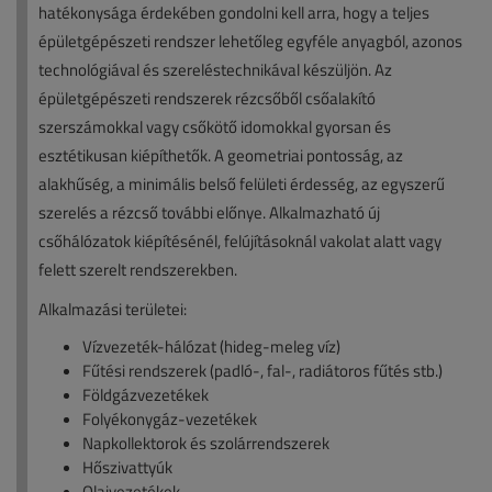
hatékonysága érdekében gondolni kell arra, hogy a teljes
épületgépészeti rendszer lehetőleg egyféle anyagból, azonos
technológiával és szereléstechnikával készüljön. Az
épületgépészeti rendszerek rézcsőből csőalakító
szerszámokkal vagy csőkötő idomokkal gyorsan és
esztétikusan kiépíthetők. A geometriai pontosság, az
alakhűség, a minimális belső felületi érdesség, az egyszerű
szerelés a rézcső további előnye. Alkalmazható új
csőhálózatok kiépítésénél, felújításoknál vakolat alatt vagy
felett szerelt rendszerekben.
Alkalmazási területei:
Vízvezeték-hálózat (hideg-meleg víz)
Fűtési rendszerek (padló-, fal-, radiátoros fűtés stb.)
Földgázvezetékek
Folyékonygáz-vezetékek
Napkollektorok és szolárrendszerek
Hőszivattyúk
Olajvezetékek