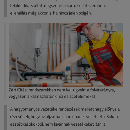
feloldódik, ezáltal megszűnik a korrózióval szembeni
ellenállás még akkor is, ha nincs jelen oxigén.
Zárt fűtési rendszerekben nem kell ügyelni a folyásirányra,
vegyesen alkalmazhatunk réz és acél elemeket
A hagyományos vezetékelrendezések mellett nagy előnye a
rézcsőnek, hogy az aljzatban, padlóban is vezethető. Sokan,
esztétikai okokból, nem kívánnak vezetékeket látni a