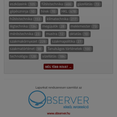
eszközeink
fűtéstechnika
gázellátás
105
466
73
gépészninja
hírek
HKL
10
70
478
hűtéstechnika
klímatechnika
153
217
légtechnika
megújulók
mekkmester
134
28
73
méréstechnika
mustra
oktatás
23
12
10
szakmakörnyezet
szakmapolitika
229
27
szakmatörténet
Tanulságos történetek
98
100
technológia
vízellátás
128
184
MÉG TÖBB ROVAT →
Lapunkat rendszeresen szemlézi az
www.observer.hu