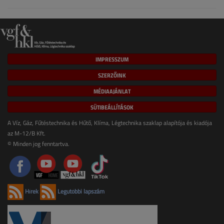
IMPRESSZUM
SZERZŐINK
MÉDIAAJÁNLAT
SÜTIBEÁLLÍTÁSOK
A Víz, Gáz, Fűtéstechnika és Hűtő, Klíma, Légtechnika szaklap alapítója és kiadója
az M-12/B Kft.
© Minden jog fenntartva.
Hírek
Legutóbbi lapszám