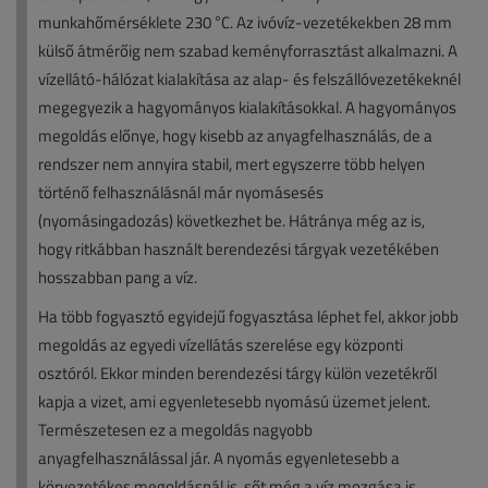
munkahőmérséklete 230 °C. Az ivóvíz-vezetékekben 28 mm
külső átmérőig nem szabad keményforrasztást alkalmazni. A
vízellátó-hálózat kialakítása az alap- és felszállóvezetékeknél
megegyezik a hagyományos kialakításokkal. A hagyományos
megoldás előnye, hogy kisebb az anyagfelhasználás, de a
rendszer nem annyira stabil, mert egyszerre több helyen
történő felhasználásnál már nyomásesés
(nyomásingadozás) következhet be. Hátránya még az is,
hogy ritkábban használt berendezési tárgyak vezetékében
hosszabban pang a víz.
Ha több fogyasztó egyidejű fogyasztása léphet fel, akkor jobb
megoldás az egyedi vízellátás szerelése egy központi
osztóról. Ekkor minden berendezési tárgy külön vezetékről
kapja a vizet, ami egyenletesebb nyomású üzemet jelent.
Természetesen ez a megoldás nagyobb
anyagfelhasználással jár. A nyomás egyenletesebb a
körvezetékes megoldásnál is, sőt még a víz mozgása is