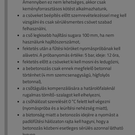
Amennyiben ez nem lehetséges, akkor csak
keményforrasztásos kötést alkalmazhatunk,
a csöveket beépítés előtt szemrevételezéssel meg kell
vizsgálni és csak sérülésmentes csövet szabad
felhasználni,
a cső legkisebb hajlítási sugara 100 mm, ha nem
használunk hajlítószerszámot,
fektetés után a fűtési köröket nyomáspróbának kell
alávetni. A próbanyomás értéke: 5 bar, ideje: 12 óra,
fektetés előtt a csöveket ki kell mosni és ledugózni,
a bebetonozás csak ennek megfelelő betonnal
történhet (4 mm szemcsenagyságú, hígfolyós
betonnal),
a csőtágulás kompenzálására a határolófalaknál
rugalmas tömítő-szalagot kell elhelyezni,
a csőhálózat szerelését 0 °C felett kell végezni
(nyomáspróba és a leürítési nehézség miatt),
a biztonság miatt a betonozás idejére a nyomást a
padlófűtési hálózaton rajta kell hagyni, hogy a
betonozás közbeni esetleges sérülés azonnal látható
legyen.