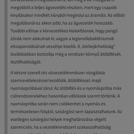
megoldott a teljes ágvezetéki részben, mert egy csapoló
kinyitásakor mindkét irányból megindul az áramlás. Az előbbi
megoldásnál ez akkor jobb, ha az ágvezeték hosszabb.
További előnye a körvezetékes kialakításnak, hogy pangó
zónák nem alakulnak ki, vagyis a legionellabaktériumok
elszaporodásának veszélye kisebb. A „körbejárhatóság”
továbbiakban biztosítja még a rendszer könnyű átöblítését,
tisztíthatóságát.
A készre szerelt réz vízvezetékrendszer vizsgálata
szemrevételezéssel kezdődik, átöblítéssel, majd
nyomáspróbával zárul. Az átöblítés és a nyomáspróba más
csőrendszerekéhez hasonlóan előírások szerint történik. A
nyomáspróba során nem csökkenhet a nyomás és
természetesen folyást, szivárgást sem tapasztalhatunk. Az
esetleges szivárgási helyek meghatározása végett
szerencsés, ha a vezetékrendszert szakaszolhatóság