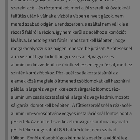
szerelni acél- és rézterméket, mert a jól szerelt hálózatoknál
felfűtés után kiválnak a vízből a vízben elnyelt gázok, nem
marad szabad oxigén a rendszerben, s ezáltal nem válik le a
rézcső faláról a rézion, így nem kerül az acélhoz a korróziót
kiváltva. Lehetőleg zárt fűtési rendszert kell kiépíteni, hogy
megakadályozzuk az oxigén rendszerbe jutását. A kötéseknél
arra viszont figyelni kell, hogy réz és acél, vagy réz és
alumínium közvetlenül ne érintkezhessen egymással, mert ez
szintén korróziót okoz. Réz-acél csatlakoztatásánál az
elemek közé megfelelő átmeneti csőidomokat kell használni,
például sárgaréz vagy nikkelezett sárgaréz idomot, réz-
alumínium csatlakoztatásánál sárgaréz vagy kadmiumozott
sárgaréz idomot kell beépíteni. A fűtésszerelésnél a réz-acél-
alumínium-vörösöntvény vegyes installációknál fontos pont a
pH-érték. Az említett szerkezeti anyagok kombinációjánál a
pH-értékre megszabott 8,5 határértéket nem szabad
túllépni. Ennél erősebb lúgos kémhatás esetén a védőréteg