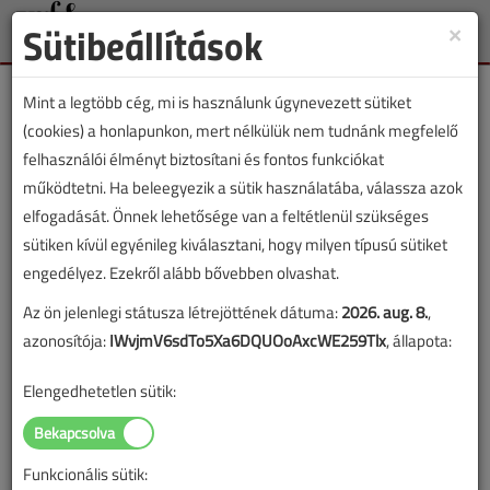
Sütibeállítások
×
Toggle
naviga
Mint a legtöbb cég, mi is használunk úgynevezett sütiket
(cookies) a honlapunkon, mert nélkülük nem tudnánk megfelelő
felhasználói élményt biztosítani és fontos funkciókat
működtetni. Ha beleegyezik a sütik használatába, válassza azok
Lapszám:
elfogadását. Önnek lehetősége van a feltétlenül szükséges
sütiken kívül egyénileg kiválasztani, hogy milyen típusú sütiket
TARTALOM
engedélyez. Ezekről alább bővebben olvashat.
Az ön jelenlegi státusza létrejöttének dátuma:
2026. aug. 8.
,
Visszatekintő
azonosítója:
IWvjmV6sdTo5Xa6DQUOoAxcWE259Tlx
, állapota:
A rézcső
Elengedhetetlen sütik:
alkalmazástechnológiája
2025/9. lapszám
|
Erdősi Csaba
|
1063 |
Funkcionális sütik: