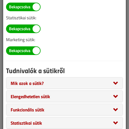
Statisztikai sütik:
Marketing sütik:
Tudnivalók a sütikről
Akik figyelmesen olvasták legutóbbi számainkat, azoknak
feltűnhetett, hogy mindegyikben vagy visszatértünk valamely
Mik azok a sütik?
régebbi témánkra, vagy pedig – nyomós okkal – újraközöltük egy
Elengedhetetlen sütik
korábbi írásunkat, amelyet érdeklődésre számot tartónak ítéltünk
meg. És ezt nem véletlenül tettük, hanem mert lapunk áprilisban
Funkcionális sütik
ünnepelte 25. születésnapját, így volt hova és miért
visszatekintenünk. Ezúttal az elmúlt negyedszázad legolvasottabb
Statisztikai sütik
írását tárjuk ismét olvasóink elé. Az alábbi cikk a 2000 július-