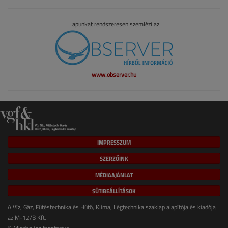
Lapunkat rendszeresen szemlézi az
www.observer.hu
IMPRESSZUM
SZERZŐINK
MÉDIAAJÁNLAT
SÜTIBEÁLLÍTÁSOK
A Víz, Gáz, Fűtéstechnika és Hűtő, Klíma, Légtechnika szaklap alapítója és kiadója
az M-12/B Kft.