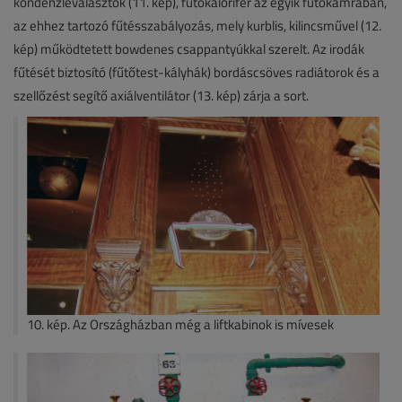
kondenzleválasztók (11. kép), fűtőkalorifer az egyik fűtőkamrában,
az ehhez tartozó fűtésszabályozás, mely kurblis, kilincsművel (12.
kép) működtetett bowdenes csappantyúkkal szerelt. Az irodák
fűtését biztosító (fűtőtest-kályhák) bordáscsöves radiátorok és a
szellőzést segítő axiálventilátor (13. kép) zárja a sort.
10. kép. Az Országházban még a liftkabinok is mívesek