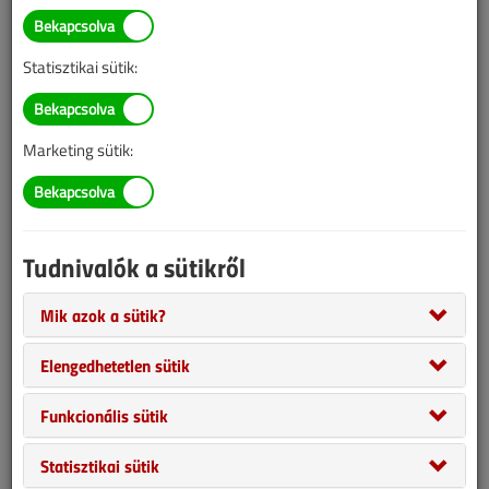
Statisztikai sütik:
Marketing sütik:
Tudnivalók a sütikről
Egy négy tagú küldöttség 1-1 előadásával képviseltette magát a
Magyar Mérnöki Kamara (MMK) Kolozsvárott az Erdélyi Magyar
Mik azok a sütik?
Műszaki és Természettudományi Társaság (EMT) konferenciáján.
Elengedhetetlen sütik
Ennek a konferenciának az a különlegessége, hogy a közönsége
és ennek megfelelően az előadók a legkülönbözőbb
Funkcionális sütik
tématerületekkel foglalkoznak. Ezek között a csillagászattól a
bányászatig, történelmi épületektől, eseményektől híres
Statisztikai sütik
személyiségek eredményéig minden szerepelhet. Az előadók