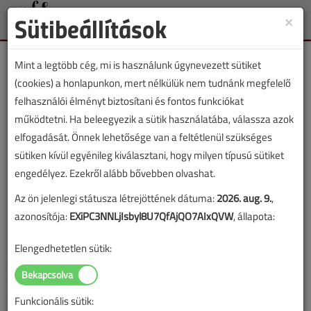
Sütibeállítások
×
Toggle
naviga
Mint a legtöbb cég, mi is használunk úgynevezett sütiket
(cookies) a honlapunkon, mert nélkülük nem tudnánk megfelelő
felhasználói élményt biztosítani és fontos funkciókat
működtetni. Ha beleegyezik a sütik használatába, válassza azok
Lapszám:
elfogadását. Önnek lehetősége van a feltétlenül szükséges
sütiken kívül egyénileg kiválasztani, hogy milyen típusú sütiket
TARTALOM
engedélyez. Ezekről alább bővebben olvashat.
Az ön jelenlegi státusza létrejöttének dátuma:
2026. aug. 9.
,
Szakmatörténet
azonosítója:
EXiPC3NNLjIsbyl8U7QfAjQO7AIxQVW
, állapota:
Országházunkról
Elengedhetetlen sütik:
Kolozsvárott
2025/9. lapszám
|
Dr. Chappon Miklós
|
657 |
Funkcionális sütik: