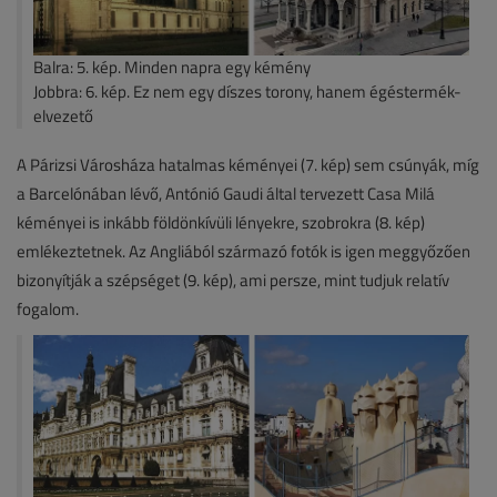
Balra: 5. kép. Minden napra egy kémény
Jobbra: 6. kép. Ez nem egy díszes torony, hanem égéstermék-
elvezető
A Párizsi Városháza hatalmas kéményei (7. kép) sem csúnyák, míg
a Barcelónában lévő, Antónió Gaudi által tervezett Casa Milá
kéményei is inkább földönkívüli lényekre, szobrokra (8. kép)
emlékeztetnek. Az Angliából származó fotók is igen meggyőzően
bizonyítják a szépséget (9. kép), ami persze, mint tudjuk relatív
fogalom.