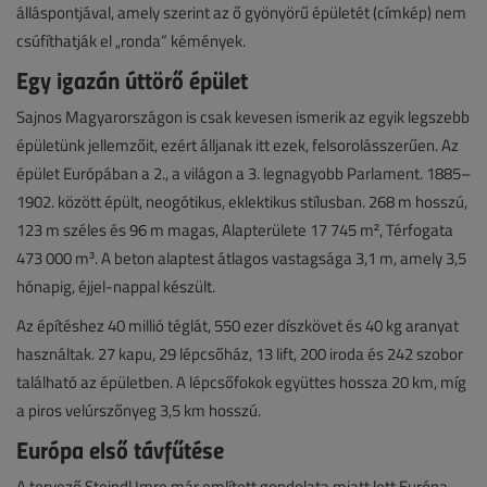
álláspontjával, amely szerint az ő gyönyörű épületét (címkép) nem
csúfíthatják el „ronda” kémények.
Egy igazán úttörő épület
Sajnos Magyarországon is csak kevesen ismerik az egyik legszebb
épületünk jellemzőit, ezért álljanak itt ezek, felsorolásszerűen. Az
épület Európában a 2., a világon a 3. legnagyobb Parlament. 1885–
1902. között épült, neogótikus, eklektikus stílusban. 268 m hosszú,
123 m széles és 96 m magas, Alapterülete 17 745 m², Térfogata
473 000 m³. A beton alaptest átlagos vastagsága 3,1 m, amely 3,5
hónapig, éjjel-nappal készült.
Az építéshez 40 millió téglát, 550 ezer díszkövet és 40 kg aranyat
használtak. 27 kapu, 29 lépcsőház, 13 lift, 200 iroda és 242 szobor
található az épületben. A lépcsőfokok együttes hossza 20 km, míg
a piros velúrszőnyeg 3,5 km hosszú.
Európa első távfűtése
A tervező Steindl Imre már említett gondolata miatt lett Európa