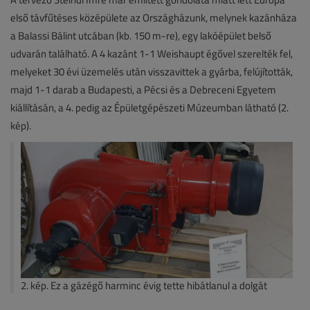
első távfűtéses középülete az Országházunk, melynek kazánháza
a Balassi Bálint utcában (kb. 150 m-re), egy lakóépület belső
udvarán található. A 4 kazánt 1-1 Weishaupt égővel szerelték fel,
melyeket 30 évi üzemelés után visszavittek a gyárba, felújították,
majd 1-1 darab a Budapesti, a Pécsi és a Debreceni Egyetem
kiállításán, a 4. pedig az Épületgépészeti Múzeumban látható (2.
kép).
2. kép. Ez a gázégő harminc évig tette hibátlanul a dolgát