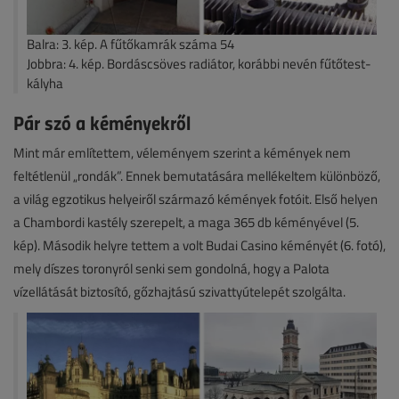
Balra: 3. kép. A fűtőkamrák száma 54
Jobbra: 4. kép. Bordáscsöves radiátor, korábbi nevén fűtőtest-
kályha
Pár szó a kéményekről
Mint már említettem, véleményem szerint a kémények nem
feltétlenül „rondák”. Ennek bemutatására mellékeltem különböző,
a világ egzotikus helyeiről származó kémények fotóit. Első helyen
a Chambordi kastély szerepelt, a maga 365 db kéményével (5.
kép). Második helyre tettem a volt Budai Casino kéményét (6. fotó),
mely díszes toronyról senki sem gondolná, hogy a Palota
vízellátását biztosító, gőzhajtású szivattyútelepét szolgálta.