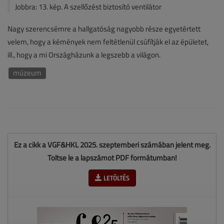
Jobbra: 13. kép. A szellőzést biztosító ventilátor
Nagy szerencsémre a hallgatóság nagyobb része egyetértett
velem, hogy a kémények nem feltétlenül csúfítják el az épületet,
ill., hogy a mi Országházunk a legszebb a világon.
múzeum
Ez a cikk a VGF&HKL 2025. szeptemberi számában jelent meg.
Töltse le a lapszámot PDF formátumban!
LETÖLTÉS