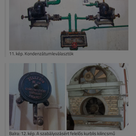
11. kép. Kondenzátumleválasztók
Balra: 12. kép. A szabályozásért felelős kurblis kilincsmű