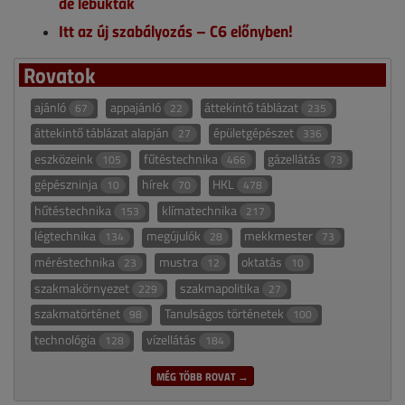
de lebuktak
Itt az új szabályozás – C6 előnyben!
Rovatok
ajánló
appajánló
áttekintő táblázat
67
22
235
áttekintő táblázat alapján
épületgépészet
27
336
eszközeink
fűtéstechnika
gázellátás
105
466
73
gépészninja
hírek
HKL
10
70
478
hűtéstechnika
klímatechnika
153
217
légtechnika
megújulók
mekkmester
134
28
73
méréstechnika
mustra
oktatás
23
12
10
szakmakörnyezet
szakmapolitika
229
27
szakmatörténet
Tanulságos történetek
98
100
technológia
vízellátás
128
184
MÉG TÖBB ROVAT →