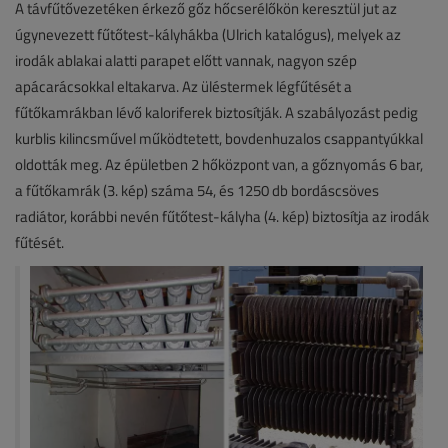
A távfűtővezetéken érkező gőz hőcserélőkön keresztül jut az
úgynevezett fűtőtest-kályhákba (Ulrich katalógus), melyek az
irodák ablakai alatti parapet előtt vannak, nagyon szép
apácarácsokkal eltakarva. Az üléstermek légfűtését a
fűtőkamrákban lévő kaloriferek biztosítják. A szabályozást pedig
kurblis kilincsművel működtetett, bovdenhuzalos csappantyúkkal
oldották meg. Az épületben 2 hőközpont van, a gőznyomás 6 bar,
a fűtőkamrák (3. kép) száma 54, és 1250 db bordáscsöves
radiátor, korábbi nevén fűtőtest-kályha (4. kép) biztosítja az irodák
fűtését.