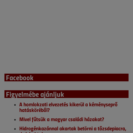
Facebook
Figyelmébe ajánljuk
A homlokzati elvezetés kikerül a kéményseprő
hatásköréből?
Mivel fűtsük a magyar családi házakat?
Hidrogénkazánnal akartak betörni a tőzsdepiacra,