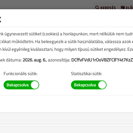
KERESÉS
ELŐ
k
unk úgynevezett sütiket (cookies) a honlapunkon, mert nélkülük nem tud
kciókat működtetni. Ha beleegyezik a sütik használatába, válassza azok
n kívül egyénileg kiválasztani, hogy milyen típusú sütiket engedélyez. E
tének dátuma:
2026. aug. 6.
, azonosítója:
DCffvFVdU1rOoVBZFClFY4t7KzZ
TARTALOM
Funkcionális sütik:
Statisztikai sütik:
ó megtakarítás
pe az épületüzemeltetésben