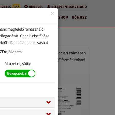
TIPP
FIZETÉS
HÍRLEVÉL
BELÉPÉS/REGISZTRÁCIÓ
×
HÍREK
LAPSZÁMOK
BLOG
SHOP
BÓNUSZ
nánk megfelelő felhasználói
 elfogadását. Önnek lehetősége
zekről alább bővebben olvashat.
ZFro
, állapota:
Ez a cikk a VGF&HKL 2026. január-februári számában
jelent meg. Töltse le a lapszámot PDF formátumban!
Marketing sütik:
LETÖLTÉS