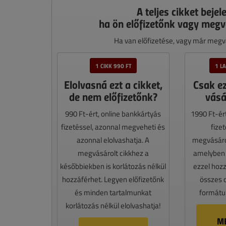
A teljes cikket bejel
ha ön előfizetőnk vagy megv
Ha van előfizetése, vagy már megvá
1 CIKK 990 FT
1 L
Elolvasná ezt a cikket,
Csak e
de nem előfizetőnk?
vásá
990 Ft-ért, online bankkártyás
1990 Ft-ér
fizetéssel, azonnal megveheti és
fize
azonnal elolvashatja. A
megvásáro
megvásárolt cikkhez a
amelyben e
későbbiekben is korlátozás nélkül
ezzel hoz
hozzáférhet. Legyen előfizetőnk
összes 
és minden tartalmunkat
formátum
korlátozás nélkül elolvashatja!
M