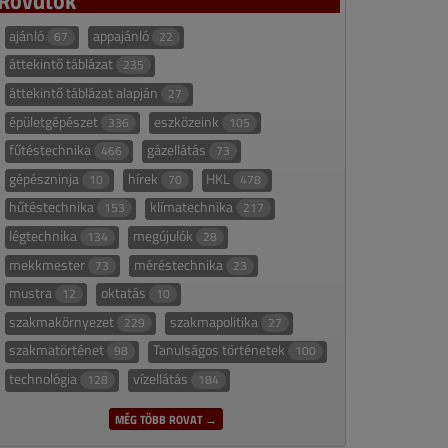
ajánló
appajánló
67
22
áttekintő táblázat
235
áttekintő táblázat alapján
27
épületgépészet
eszközeink
336
105
fűtéstechnika
gázellátás
466
73
gépészninja
hírek
HKL
10
70
478
hűtéstechnika
klímatechnika
153
217
légtechnika
megújulók
134
28
mekkmester
méréstechnika
73
23
mustra
oktatás
12
10
szakmakörnyezet
szakmapolitika
229
27
szakmatörténet
Tanulságos történetek
98
100
technológia
vízellátás
128
184
MÉG TÖBB ROVAT →