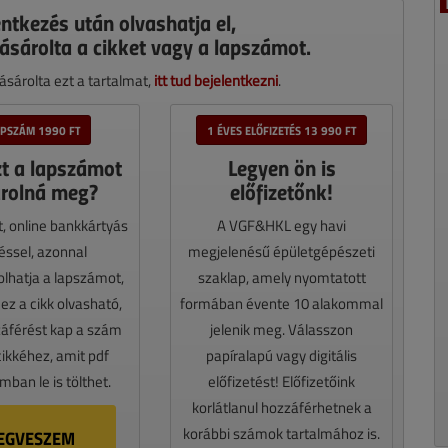
entkezés után olvashatja el,
ásárolta a cikket vagy a lapszámot.
sárolta ezt a tartalmat,
itt tud bejelentkezni
.
APSZÁM 1990 FT
1 ÉVES ELŐFIZETÉS 13 990 FT
zt a lapszámot
Legyen ön is
rolná meg?
előfizetőnk!
t, online bankkártyás
A VGF&HKL egy havi
téssel, azonnal
megjelenésű épületgépészeti
lhatja a lapszámot,
szaklap, amely nyomtatott
z a cikk olvasható,
formában évente 10 alakommal
záférést kap a szám
jelenik meg. Válasszon
cikkéhez, amit pdf
papíralapú vagy digitális
ban le is tölthet.
előfizetést! Előfizetőink
korlátlanul hozzáférhetnek a
korábbi számok tartalmához is.
EGVESZEM