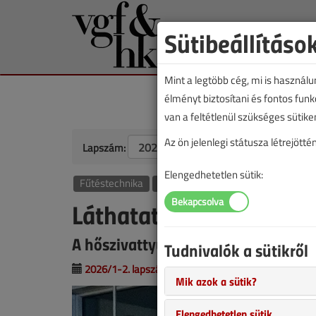
Sütibeállításo
Mint a legtöbb cég, mi is használ
élményt biztosítani és fontos fun
van a feltétlenül szükséges sütike
Az ön jelenlegi státusza létrejöt
Lapszám:
Elengedhetetlen sütik:
Fűtéstechnika
HKL
Láthatatlan gát, láthat
A hőszivattyús légfüggönyök szere
Tudnivalók a sütikről
2026/1-2. lapszám
|
Kövesdi Petra
|
640 |
Mik azok a sütik?
Elengedhetetlen sütik