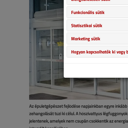
Funkcionális sütik
Statisztikai sütik
Marketing sütik
Hogyan kapcsolhatók ki vagy b
Az épületgépészet fejlődése napjainkban egyre inkább
zehangolását tűzi ki célul. A hőszivattyús légfüggönyö
jelentenek, amelyek nem csupán csökkentik az energia