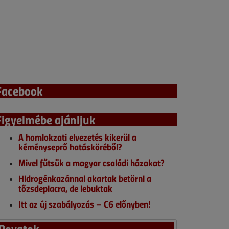
Facebook
Figyelmébe ajánljuk
A homlokzati elvezetés kikerül a
kéményseprő hatásköréből?
Mivel fűtsük a magyar családi házakat?
Hidrogénkazánnal akartak betörni a
tőzsdepiacra, de lebuktak
Itt az új szabályozás – C6 előnyben!
Rovatok