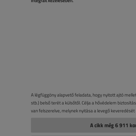
integrált kezelésében.
A légfüggöny alapvető feladata, hogy nyitott ajtó mellett
stb.) belső terét a külsőtől. Célja a hővédelem biztosí
van felszerelve, melynek nyitása a levegő keveredését
A cikk még 6 911 kar