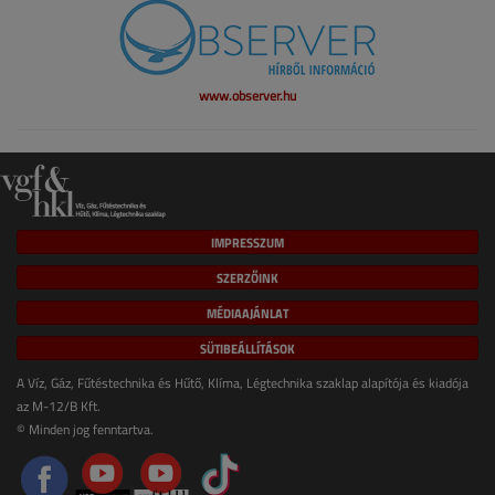
www.observer.hu
IMPRESSZUM
SZERZŐINK
MÉDIAAJÁNLAT
SÜTIBEÁLLÍTÁSOK
A Víz, Gáz, Fűtéstechnika és Hűtő, Klíma, Légtechnika szaklap alapítója és kiadója
az M-12/B Kft.
© Minden jog fenntartva.