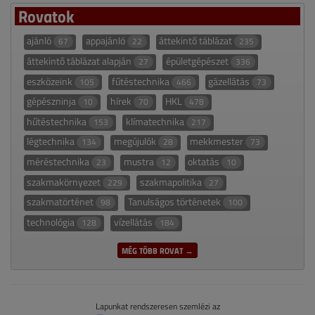
Rovatok
ajánló
appajánló
áttekintő táblázat
67
22
235
áttekintő táblázat alapján
épületgépészet
27
336
eszközeink
fűtéstechnika
gázellátás
105
466
73
gépészninja
hírek
HKL
10
70
478
hűtéstechnika
klímatechnika
153
217
légtechnika
megújulók
mekkmester
134
28
73
méréstechnika
mustra
oktatás
23
12
10
szakmakörnyezet
szakmapolitika
229
27
szakmatörténet
Tanulságos történetek
98
100
technológia
vízellátás
128
184
MÉG TÖBB ROVAT →
Lapunkat rendszeresen szemlézi az