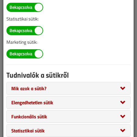
2026/7-8. lapszám
|
VGF&HKL online |
Statisztikai sütik:
Marketing sütik:
Tudnivalók a sütikről
Mik azok a sütik?
Táblázatunkban a Bosch, a Rothenberger, a RICO, a Testo és a
Voltcraft készülékeit hasonlíthatjuk össze, a forgalmazóktól kapott
Elengedhetetlen sütik
adatok alapján.
Funkcionális sütik
Statisztikai sütik