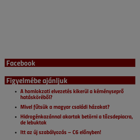
Facebook
Figyelmébe ajánljuk
A homlokzati elvezetés kikerül a kéményseprő
hatásköréből?
Mivel fűtsük a magyar családi házakat?
Hidrogénkazánnal akartak betörni a tőzsdepiacra,
de lebuktak
Itt az új szabályozás – C6 előnyben!