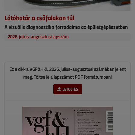
Látóhatár a csőfalakon túl
A vizuális diagnosztika forradalma az épületgépészetben
2026. július-augusztusi lapszám
Ez a cikk a VGF&HKL 2026. július-augusztusi számában jelent
meg. Töltse le a lapszámot PDF formátumban!
LETÖLTÉS