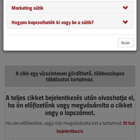
Marketing sütik
Hogyan kapcsolhatók ki vagy be a sütik?
Bezár
A cikk egy vízszintesen gördíthető, többoszlopos
táblázatot tartalmaz.
A teljes cikket bejelentkezés után olvashatja el,
ha ön előfizetőnk vagy megvásárolta a cikket
vagy a lapszámot.
Ha van előfizetése, vagy már megvásárolta ezt a tartalmat,
itt tud
bejelentkezni
.