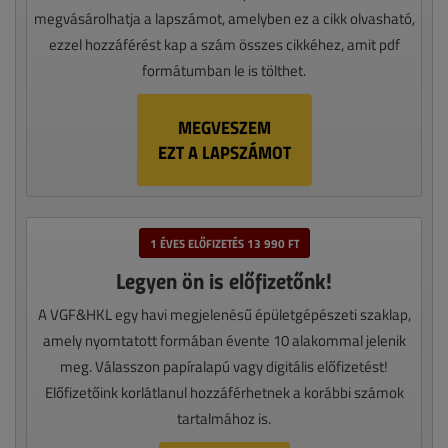
megvásárolhatja a lapszámot, amelyben ez a cikk olvasható,
ezzel hozzáférést kap a szám összes cikkéhez, amit pdf
formátumban le is tölthet.
MEGVESZEM
EZT A LAPSZÁMOT
1 ÉVES ELŐFIZETÉS 13 990 FT
Legyen ön is előfizetőnk!
A VGF&HKL egy havi megjelenésű épületgépészeti szaklap,
amely nyomtatott formában évente 10 alakommal jelenik
meg. Válasszon papíralapú vagy digitális előfizetést!
Előfizetőink korlátlanul hozzáférhetnek a korábbi számok
tartalmához is.