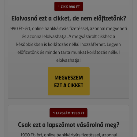
1 CIKK 990 FT
Elolvasná ezt a cikket, de nem előfizetőnk?
990 Ft-ért, online bankkártyás fizetéssel, azonnal megveheti
és azonnal elolvashatja. A megvásárolt cikkhez a
későbbiekben is korlátozás nélkül hozzáférhet. Legyen
előfizetőnk és minden tartalmunkat korlátozás nélkül
elolvashatja!
MEGVESZEM
EZT A CIKKET
1 LAPSZÁM 1990 FT
Csak ezt a lapszámot vásárolná meg?
1990 Ft-ért, online bankkártyás fizetéssel, azonnal