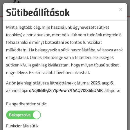
Sütibeállítások
×
Toggle
naviga
Mint a legtöbb cég, mi is használunk úgynevezett sütiket
(cookies) a honlapunkon, mert nélkülük nem tudnánk megfelelő
felhasználói élményt biztosítani és fontos funkciókat
működtetni. Ha beleegyezik a sütik használatába, válassza azok
Lapszám:
elfogadását. Önnek lehetősége van a feltétlenül szükséges
sütiken kívül egyénileg kiválasztani, hogy milyen típusú sütiket
TARTALOM
engedélyez. Ezekről alább bővebben olvashat.
Az ön jelenlegi státusza létrejöttének dátuma:
2026. aug. 6.
,
Áttekintő táblázat
Eszközeink
azonosítója:
qNq9EBhylXh1pPewn7f4AQ7IXX6GDMK
, állapota:
Csőkamerák
Elengedhetetlen sütik:
Épületgépészetben használatos,
akkumulátoros csőkamerák áttekintő
táblázata
Funkcionális sütik: