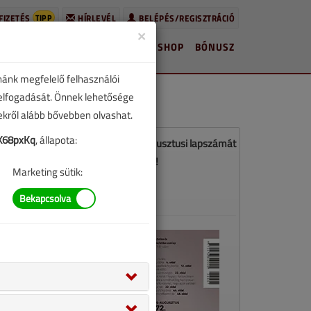
TIPP
FIZETÉS
HÍRLEVÉL
BELÉPÉS/REGISZTRÁCIÓ
×
HÍREK
LAPSZÁMOK
BLOG
SHOP
BÓNUSZ
nánk megfelelő felhasználói
 elfogadását. Önnek lehetősége
zekről alább bővebben olvashat.
X68pxKq
, állapota:
öltse le a VGF&HKL 2026. július-augusztusi lapszámát
PDF formátumban!
Marketing sütik:
LETÖLTÉS