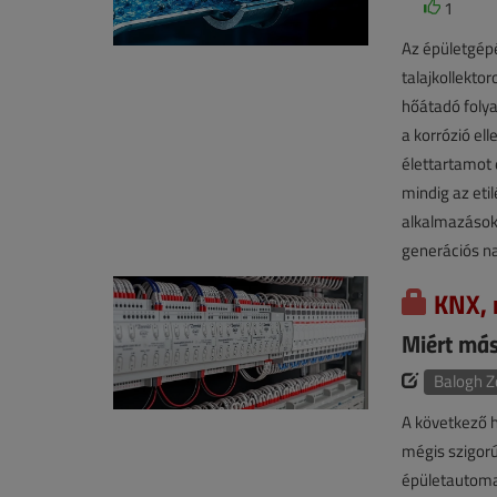
1
Az épületgépé
talajkollekt
hőátadó foly
a korrózió el
élettartamot
mindig az eti
alkalmazásokn
generációs na
KNX, 
Miért más
Balogh Z
A következő 
mégis szigor
épületautomat