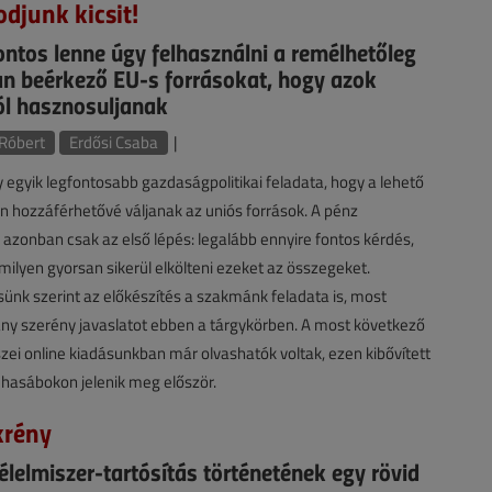
djunk kicsit!
ntos lenne úgy felhasználni a remélhetőleg
 beérkező EU-s forrásokat, hogy azok
ól hasznosuljanak
Róbert
Erdősi Csaba
|
 egyik legfontosabb gazdaságpolitikai feladata, hogy a lehető
 hozzáférhetővé váljanak az uniós források. A pénz
zonban csak az első lépés: legalább ennyire fontos kérdés,
milyen gyorsan sikerül elkölteni ezeket az összegeket.
nk szerint az előkészítés a szakmánk feladata is, most
ny szerény javaslatot ebben a tárgykörben. A most következő
szei online kiadásunkban már olvashatók voltak, ezen kibővített
 hasábokon jelenik meg először.
krény
élelmiszer-tartósítás történetének egy rövid