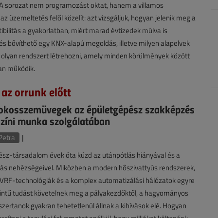
 A sorozat nem programozást oktat, hanem a villamos
 az üzemeltetés felől közelít: azt vizsgáljuk, hogyan jelenik meg a
ibilitás a gyakorlatban, miért marad évtizedek múlva is
és bővíthető egy KNX-alapú megoldás, illetve milyen alapelvek
olyan rendszert létrehozni, amely minden körülmények között
an működik.
 az orrunk előtt
 okosszemüvegek az épületgépész szakképzés
színi munka szolgálatában
Petra
|
sz-társadalom évek óta küzd az utánpótlás hiányával és a
tás nehézségeivel. Miközben a modern hőszivattyús rendszerek,
s VRF-technológiák és a komplex automatizálási hálózatok egyre
ntű tudást követelnek meg a pályakezdőktől, a hagyományos
zertanok gyakran tehetetlenül állnak a kihívások elé. Hogyan