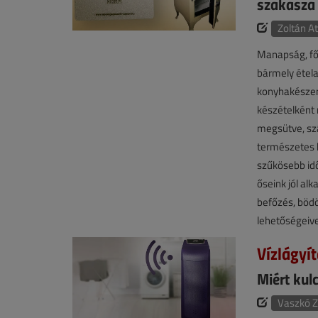
szakasza
Zoltán At
Manapság, fől
bármely étela
konyhakészen,
készételként 
megsütve, szár
természetes h
szűkösebb idő
őseink jól al
befőzés, böd
lehetőségeivel
Vízlágyít
Miért kul
Vaszkó Z