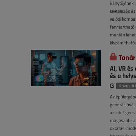
iránytűjének.
kivitelezés és
valódi kompat
fenntartható 
mentén lehet 
kiszámítható
Tanár
AI, VR és
és a hely
Kövesdi 
Az épületgépé
generációvál
az intelligen
magasabb szi
oktatási móds