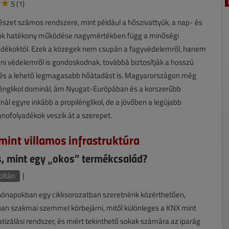
5 (1)
szet számos rendszere, mint például a hőszivattyúk, a nap- és
orok hatékony működése nagymértékben függ a minőségi
adékoktól. Ezek a közegek nem csupán a fagyvédelemről, hanem
leni védelemről is gondoskodnak, továbbá biztosítják a hosszú
 és a lehető legmagasabb hőátadást is. Magyarországon még
lénglikol dominál, ám Nyugat-Európában és a korszerűbb
ál egyre inkább a propilénglikol, de a jövőben a legújabb
nofolyadékok veszik át a szerepet.
mint villamos infrastruktúra
, mint egy „okos” termékcsalád?
oltán
|
hónapokban egy cikksorozatban szeretnénk közérthetően,
úan szakmai szemmel körbejárni, mitől különleges a KNX mint
izálási rendszer, és miért tekinthető sokak számára az iparág