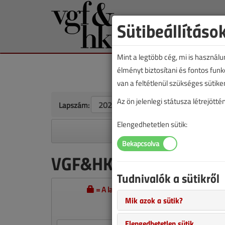
Sütibeállításo
Mint a legtöbb cég, mi is használ
élményt biztosítani és fontos fun
van a feltétlenül szükséges sütike
Az ön jelenlegi státusza létrejöt
Lapszám:
Elengedhetetlen sütik:
A megjelenések éves ütem
VGF&HKL szaklap 2026.
Tudnivalók a sütikről
= A lapszám szakcikkeinek teljes tartalma
Mik azok a sütik?
Ha van előfizetése, vagy már megvá
Elengedhetetlen sütik