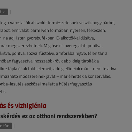
tila
|
eg a városlakók abszolút természetesnek veszik, hogy bárhol,
lapot, ennivalót, bármilyen formában, nyersen, félkészen,
 ne adj’ Isten gyorsbüfékben, E-alkotókkal dúsítva,
már megszerezhetnek. Míg őseink nyereg alatt puhítva,
ítva, porítva, sózva, füstölve, amforába rejtve, télen tán a
óban fagyasztva, hosszabb-rövidebb ideig tárolták a
kre táplálékuk főbb elemeit, addig elődeink már – nem feladva
kalmazható módszereinek javát – már élhettek a konzerválás,
önbe-lesütés eszközei mellett a hűtés/fagyasztás
 is.
ás és vízhigiénia
cskérdés ez az otthoni rendszerekben?
oltán
|