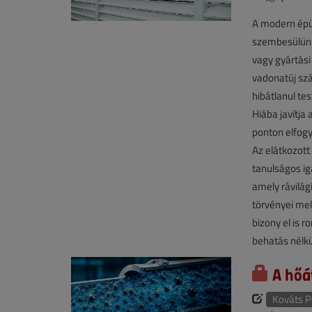
A modern épü
szembesülünk 
vagy gyártási
vadonatúj szá
hibátlanul te
Hiába javítja
ponton elfogy
Az elátkozott
tanulságos ig
amely rávilág
törvényei mel
bizony el is 
behatás nélkül
A hőá
Kováts P