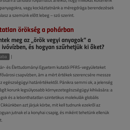
rsítani a tanulási folyamatot anélkül, hogy milliókat költenénk
lapanyagokra, vagy kockáztatnánk a méregdrága berendezések
lasz a szemünk előtt lebeg – szó szerint.
tatlan örökség a pohárban
entek meg az „örök vegyi anyagok” a
 ivóvízben, és hogyan szűrhetjük ki őket?
saba
|
ár- és Élettudományi Egyetem kutatói PFAS-vegyületeket
 fővárosi csapvízben, ám a mért értékek szerencsére messze
 egészségügyi határértékektől. Pánikra semmi ok, a jelenség
ágít korunk legsúlyosabb környezetegészségügyi kihívására: a
k és a lebonthatatlan szintetikus molekulák globális
 Cikkünkben azt járjuk körbe, mit kell tudnunk ezekről az
ogyan jutnak el a konyhai csapig, és miként tehetünk ellenük
t.