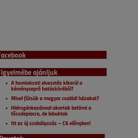
Facebook
Figyelmébe ajánljuk
A homlokzati elvezetés kikerül a
kéményseprő hatásköréből?
Mivel fűtsük a magyar családi házakat?
Hidrogénkazánnal akartak betörni a
tőzsdepiacra, de lebuktak
Itt az új szabályozás – C6 előnyben!
Rovatok