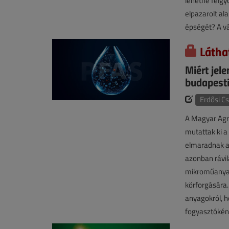
lehetne felgyo
elpazarolt a
épségét? A vá
Látha
Miért jel
budapesti
Erdősi C
A Magyar Agr
mutattak ki a
elmaradnak az
azonban rávil
mikroműanyago
körforgására.
anyagokról, h
fogyasztókén