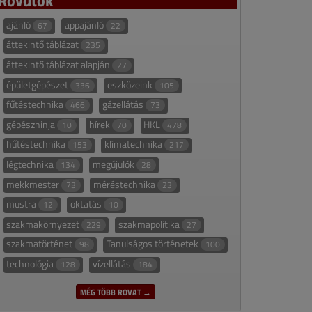
ajánló
appajánló
67
22
áttekintő táblázat
235
áttekintő táblázat alapján
27
épületgépészet
eszközeink
336
105
fűtéstechnika
gázellátás
466
73
gépészninja
hírek
HKL
10
70
478
hűtéstechnika
klímatechnika
153
217
légtechnika
megújulók
134
28
mekkmester
méréstechnika
73
23
mustra
oktatás
12
10
szakmakörnyezet
szakmapolitika
229
27
szakmatörténet
Tanulságos történetek
98
100
technológia
vízellátás
128
184
MÉG TÖBB ROVAT →