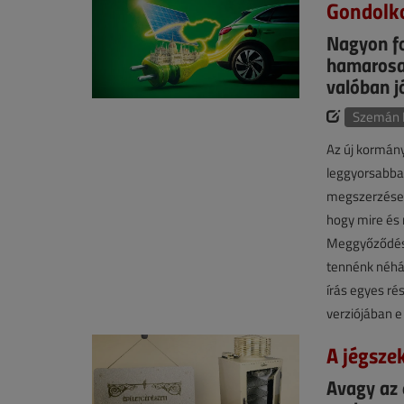
Gondolko
Nagyon fo
hamarosan
valóban j
Szemán 
Az új kormány
leggyorsabban
megszerzése a
hogy mire és 
Meggyőződésü
tennénk néhá
írás egyes ré
verziójában e
A jégsze
Avagy az 