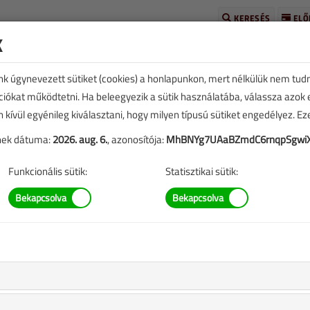
KERESÉS
ELŐ
k
unk úgynevezett sütiket (cookies) a honlapunkon, mert nélkülük nem tud
kciókat működtetni. Ha beleegyezik a sütik használatába, válassza azok
n kívül egyénileg kiválasztani, hogy milyen típusú sütiket engedélyez. E
tének dátuma:
2026. aug. 6.
, azonosítója:
MhBNYg7UAaBZmdC6rnqpSgwi
T
ÉVES BONTÁS
Funkcionális sütik:
Statisztikai sütik:
ezése a
Médiaajánlat
oldalon található.
 július-augusztus
 csak előfizetőink vagy vásárlóink számára érhető el.
sárolta ezt a tartalmat,
itt tud bejelentkezni
.