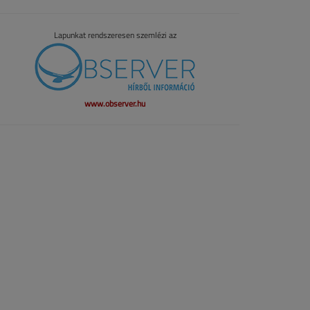
Lapunkat rendszeresen szemlézi az
www.observer.hu