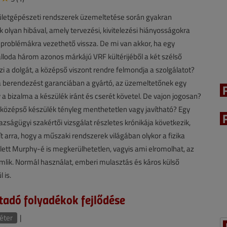
letgépészeti rendszerek üzemeltetése során gyakran
olyan hibával, amely tervezési, kivitelezési hiányosságokra
 problémákra vezethető vissza. De mi van akkor, ha egy
lloda három azonos márkájú VRF kültérijéből a két szélső
szi a dolgát, a középső viszont rendre felmondja a szolgálatot?
 a berendezést garanciában a gyártó, az üzemeltetőnek egy
 a bizalma a készülék iránt és cserét követel. De vajon jogosan?
 középső készülék tényleg menthetetlen vagy javítható? Egy
azságügyi szakértői vizsgálat részletes krónikája következik,
ít arra, hogy a műszaki rendszerek világában olykor a fizika
lett Murphy-é is megkerülhetetlen, vagyis ami elromolhat, az
romlik. Normál használat, emberi mulasztás és káros külső
 is.
tadó folyadékok fejlődése
éter
|