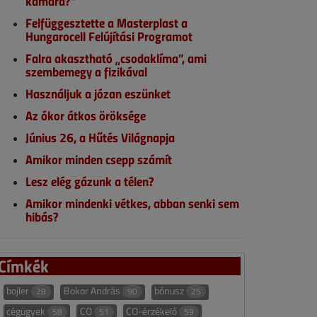
kamara?”
Felfüggesztette a Masterplast a
Hungarocell Felújítási Programot
Falra akasztható „csodaklíma”, ami
szembemegy a fizikával
Használjuk a józan eszünket
Az ókor átkos öröksége
Június 26, a Hűtés Világnapja
Amikor minden csepp számít
Lesz elég gázunk a télen?
Amikor mindenki vétkes, abban senki sem
hibás?
Címkék
bojler
Bokor András
bónusz
28
90
25
cégügyek
CO
CO-érzékelő
58
51
59