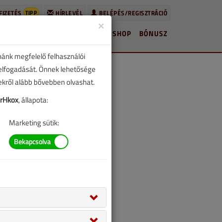
TIPP
FIZETÉS
HÍRLEVÉL
BELÉPÉS/REGISZTRÁCIÓ
×
HÍREK
LAPSZÁMOK
BLOG
SHOP
BÓNUSZ
nánk megfelelő felhasználói
 elfogadását. Önnek lehetősége
zekről alább bővebben olvashat.
rHkox
, állapota:
Marketing sütik: