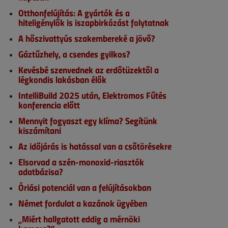
Otthonfelújítás: A gyártók és a
hiteligénylők is iszapbirkózást folytatnak
A hőszivattyús szakembereké a jövő?
Gáztűzhely, a csendes gyilkos?
Kevésbé szenvednek az erdőtüzektől a
légkondis lakásban élők
IntelliBuild 2025 után, Elektromos Fűtés
konferencia előtt
Mennyit fogyaszt egy klíma? Segítünk
kiszámítani
Az időjárás is hatással van a csőtörésekre
Elsorvad a szén-monoxid-riasztók
adatbázisa?
Óriási potenciál van a felújításokban
Német fordulat a kazánok ügyében
„Miért hallgatott eddig a mérnöki