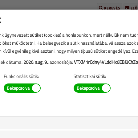
KERESÉS
ELŐ
k
unk úgynevezett sütiket (cookies) a honlapunkon, mert nélkülük nem tud
kciókat működtetni. Ha beleegyezik a sütik használatába, válassza azok
n kívül egyénileg kiválasztani, hogy milyen típusú sütiket engedélyez. E
tének dátuma:
2026. aug. 9.
, azonosítója:
VTXM1rCdny4VLddHx6EBJ3ChZo
SZERZŐK LISTÁJA
Funkcionális sütik:
Statisztikai sütik:
 Péter cikkei
an őrszemek
 érzékelők a modern felülethűtési rendszerekben