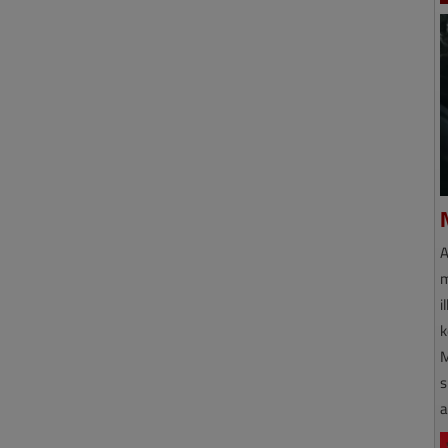
A
m
i
k
M
s
a