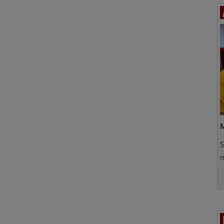
M
S
m