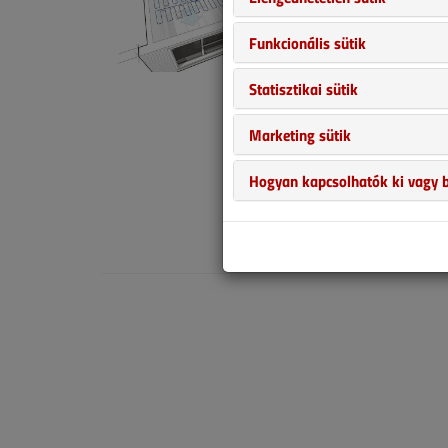
2026. július
Funkcionális sütik
A modern épü
Statisztikai sütik
felülethűtési
el a huzatme
Marketing sütik
fizika i korl
kényszerűen s
Hogyan kapcsolhatók ki vagy b
2026. júli