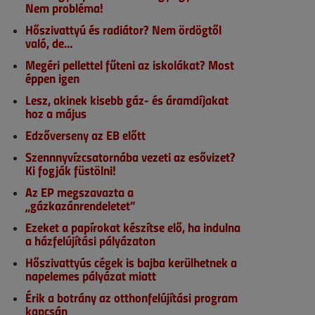
Nem probléma!
Hőszivattyú és radiátor? Nem ördögtől
való, de…
Megéri pellettel fűteni az iskolákat? Most
éppen igen
Lesz, akinek kisebb gáz- és áramdíjakat
hoz a május
Edzőverseny az EB előtt
Szennnyvízcsatornába vezeti az esővizet?
Ki fogják füstölni!
Az EP megszavazta a
„gázkazánrendeletet”
Ezeket a papírokat készítse elő, ha indulna
a házfelújítási pályázaton
Hőszivattyús cégek is bajba kerülhetnek a
napelemes pályázat miatt
Érik a botrány az otthonfelújítási program
kapcsán