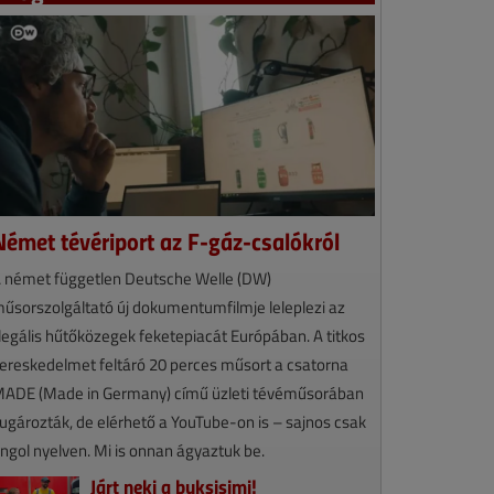
Német tévériport az F-gáz-csalókról
 német független Deutsche Welle (DW)
űsorszolgáltató új dokumentumfilmje leleplezi az
llegális hűtőközegek feketepiacát Európában. A titkos
ereskedelmet feltáró 20 perces műsort a csatorna
ADE (Made in Germany) című üzleti tévéműsorában
ugározták, de elérhető a YouTube-on is – sajnos csak
ngol nyelven. Mi is onnan ágyaztuk be.
Járt neki a buksisimi!