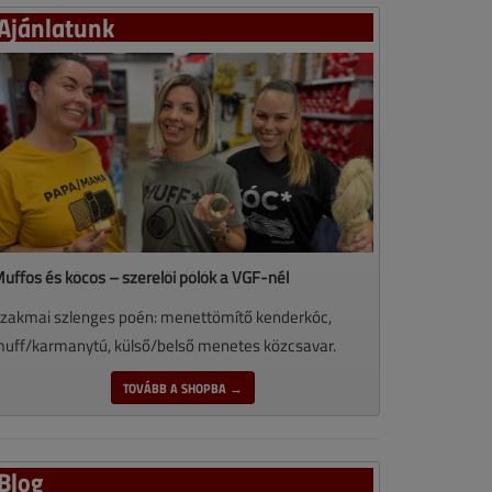
Ajánlatunk
uffos és kócos – szerelői pólók a VGF-nél
zakmai szlenges poén: menettömítő kenderkóc,
uff/karmanytú, külső/belső menetes közcsavar.
TOVÁBB A SHOPBA →
Blog