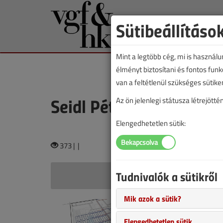
Sütibeállításo
Mint a legtöbb cég, mi is használ
élményt biztosítani és fontos fun
van a feltétlenül szükséges sütike
Seidl Péter
Az ön jelenlegi státusza létrejöt
Elengedhetetlen sütik:
373 |
|
Tudnivalók a sütikről
Seidl
Mik azok a sütik?
Láthatatl
Harmatponti
Elengedhetetlen sütik