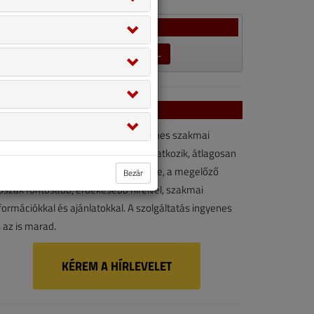
Szavazás
LEZÁRULT SZAVAZÁSOK →
VGF&HKL hírlevél
VGF&HKL hírlevél kényelmes, ingyenes szakmai
rforrás. Vegye igénybe ön is! Ha feliratkozik, átlagosan
vonta kétszer érkezik e-mail-címére, a megelőző
Bezár
őszak fontosabb, érdekesebb híreivel, szakmai
formációkkal és ajánlatokkal. A szolgáltatás ingyenes
 az is marad.
KÉREM A HÍRLEVELET