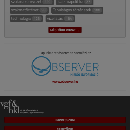
szakmakörnyezet
szakmapolitika
229
27
szakmatörténet
Tanulságos történetek
98
100
technológia
vízellátás
128
184
MÉG TÖBB ROVAT →
Lapunkat rendszeresen szemlézi az
www.observer.hu
IMPRESSZUM
SZERZŐINK