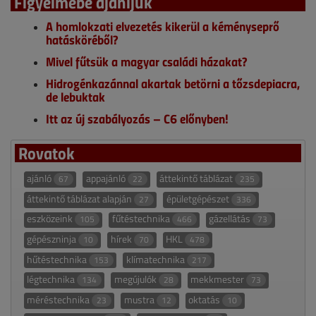
Figyelmébe ajánljuk
A homlokzati elvezetés kikerül a kéményseprő
hatásköréből?
Mivel fűtsük a magyar családi házakat?
Hidrogénkazánnal akartak betörni a tőzsdepiacra,
de lebuktak
Itt az új szabályozás – C6 előnyben!
Rovatok
ajánló
appajánló
áttekintő táblázat
67
22
235
áttekintő táblázat alapján
épületgépészet
27
336
eszközeink
fűtéstechnika
gázellátás
105
466
73
gépészninja
hírek
HKL
10
70
478
hűtéstechnika
klímatechnika
153
217
légtechnika
megújulók
mekkmester
134
28
73
méréstechnika
mustra
oktatás
23
12
10