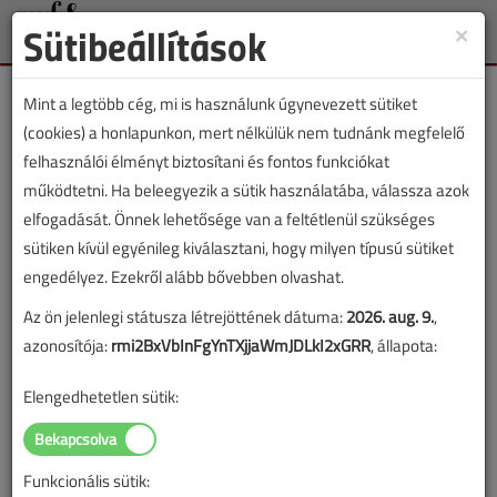
Sütibeállítások
×
Toggle
naviga
Mint a legtöbb cég, mi is használunk úgynevezett sütiket
(cookies) a honlapunkon, mert nélkülük nem tudnánk megfelelő
felhasználói élményt biztosítani és fontos funkciókat
működtetni. Ha beleegyezik a sütik használatába, válassza azok
Év:
elfogadását. Önnek lehetősége van a feltétlenül szükséges
sütiken kívül egyénileg kiválasztani, hogy milyen típusú sütiket
engedélyez. Ezekről alább bővebben olvashat.
A megjelenések éves ütemezése a
Médiaajánlat
oldalon
Az ön jelenlegi státusza létrejöttének dátuma:
2026. aug. 9.
,
található.
azonosítója:
rmi2BxVbInFgYnTXjjaWmJDLkI2xGRR
, állapota:
VGF&HKL 2026
Elengedhetetlen sütik:
Egy lapszám cikkeinek eléréséhez kattintson egy borítóképre!
Funkcionális sütik: