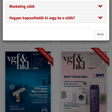
Marketing sütik
Hogyan kapcsolhatók ki vagy be a sütik?
Bezár
április
május
ELŐFIZETŐKNEK
ELŐFIZETŐKNEK