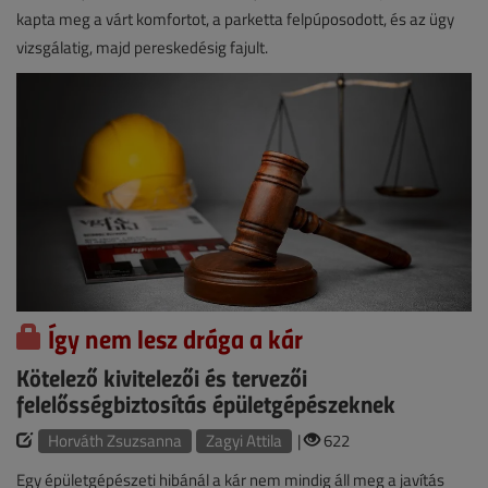
kapta meg a várt komfortot, a parketta felpúposodott, és az ügy
vizsgálatig, majd pereskedésig fajult.
Így nem lesz drága a kár
Kötelező kivitelezői és tervezői
felelősségbiztosítás épületgépészeknek
Horváth Zsuzsanna
Zagyi Attila
|
622
Egy épületgépészeti hibánál a kár nem mindig áll meg a javítás