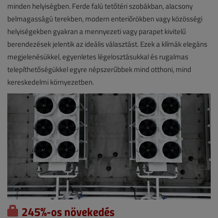
minden helyiségben. Ferde falú tetőtéri szobákban, alacsony
belmagasságú terekben, modern enteriőrökben vagy közösségi
helyiségekben gyakran a mennyezeti vagy parapet kivitelű
berendezések jelentik az ideális választást. Ezek a klímák elegáns
megjelenésükkel, egyenletes légelosztásukkal és rugalmas
telepíthetőségükkel egyre népszerűbbek mind otthoni, mind
kereskedelmi környezetben.
245%-os növekedés