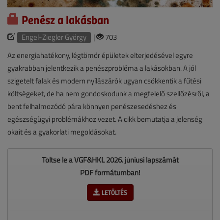
Penész a lakásban
Engel-Ziegler György
|
703
Az energiahatékony, légtömör épületek elterjedésével egyre
gyakrabban jelentkezik a penészprobléma a lakásokban. A jól
szigetelt falak és modern nyílászárók ugyan csökkentik a fűtési
költségeket, de ha nem gondoskodunk a megfelelő szellőzésről, a
bent felhalmozódó pára könnyen penészesedéshez és
egészségügyi problémákhoz vezet. A cikk bemutatja a jelenség
okait és a gyakorlati megoldásokat.
Töltse le a VGF&HKL 2026. júniusi lapszámát
PDF formátumban!
LETÖLTÉS