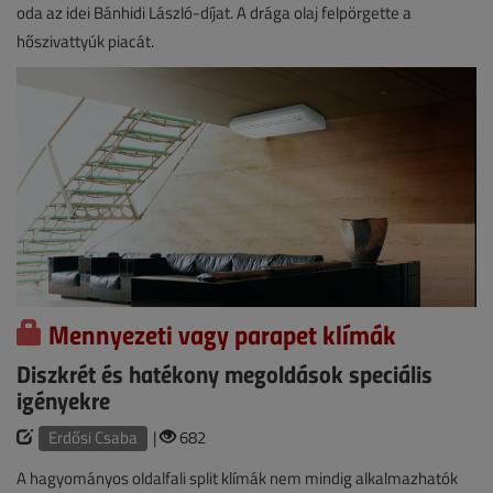
oda az idei Bánhidi László-díjat. A drága olaj felpörgette a
hőszivattyúk piacát.
Mennyezeti vagy parapet klímák
Diszkrét és hatékony megoldások speciális
igényekre
Erdősi Csaba
|
682
A hagyományos oldalfali split klímák nem mindig alkalmazhatók