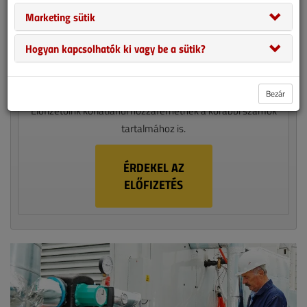
1 ÉVES ELŐFIZETÉS 13 990 FT
Marketing sütik
Legyen ön is előfizetőnk!
Hogyan kapcsolhatók ki vagy be a sütik?
A VGF&HKL egy havi megjelenésű épületgépészeti szaklap,
amely nyomtatott formában évente 10 alakommal jelenik
meg. Válasszon papíralapú vagy digitális előfizetést!
Bezár
Előfizetőink korlátlanul hozzáférhetnek a korábbi számok
tartalmához is.
ÉRDEKEL AZ
ELŐFIZETÉS