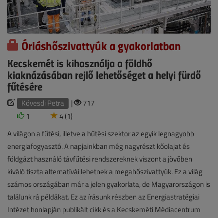
Óriáshőszivattyúk a gyakorlatban
Kecskemét is kihasználja a földhő
kiaknázásában rejlő lehetőséget a helyi fürdő
fűtésére
Kövesdi Petra
|
717
1
4 (1)
A világon a fűtési, illetve a hűtési szektor az egyik legnagyobb
energiafogyasztó. A napjainkban még nagyrészt kőolajat és
földgázt használó távfűtési rendszereknek viszont a jövőben
kiváló tiszta alternatívái lehetnek a megahőszivattyúk. Ez a világ
számos országában már a jelen gyakorlata, de Magyarországon is
találunk rá példákat. Ez az írásunk részben az Energiastratégiai
Intézet honlapján publikált cikk és a Kecskeméti Médiacentrum