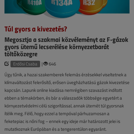
Túl gyors a kivezetés?
Megosztja a szakmai közvéleményt az F-gázok
gyors ütemű lecserélése környezetbarát
töltőközegre
Erdősi Csaba
|
646
Úgy tűnik, a hazai szakemberek felemás érzésekkel viseltetnek a
klímaváltozást felerősítő, erősen üvegházhatású gázok kivezetése
kapcsán. Lapunk online kiadása nemrégiben szavazást indított
ebben a témakörben, és bár a válaszadók többsége egyetért a
környezetvédelmi célú szigorítással, annak ütemét túl gyorsnak
ítélik meg. Félő, hogy ezzel a tempóval párhuzamosan a
feketepiac is nőni fog – ennek egy ideje már határozott jelei is
mutatkoznak Európában és a tengerentúlon egyaránt.