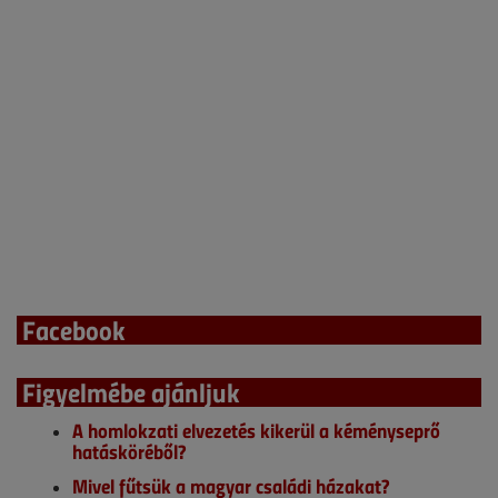
Facebook
Figyelmébe ajánljuk
A homlokzati elvezetés kikerül a kéményseprő
hatásköréből?
Mivel fűtsük a magyar családi házakat?