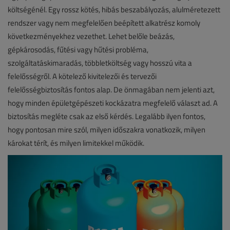
költségénél. Egy rossz kötés, hibás beszabályozás, alulméretezett
rendszer vagy nem megfelelően beépített alkatrész komoly
következményekhez vezethet. Lehet belőle beázás,
gépkárosodás, fűtési vagy hűtési probléma,
szolgáltatáskimaradás, többletköltség vagy hosszú vita a
felelősségről. A kötelező kivitelezői és tervezői
felelősségbiztosítás fontos alap. De önmagában nem jelenti azt,
hogy minden épületgépészeti kockázatra megfelelő választ ad. A
biztosítás megléte csak az első kérdés. Legalább ilyen fontos,
hogy pontosan mire szól, milyen időszakra vonatkozik, milyen
károkat térít, és milyen limitekkel működik.