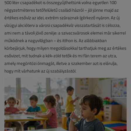
500 liter csapadékot is összegyűjthettünk volna egyetlen 100
négyzetméteres tetőfelületű családi házról – jól jönne majd az
értékes esővíz az idei, extrém száraznak ígérkező nyáron. Az új
vízügyi akcióterv a városi csapadékvíz visszatartását is célozza,
ami nem a távoli jövő zenéje: a szivacsvárosok elemei már sikerrel
működnek a nagyvilágban – és itthon is. Az alábbiakban
körbejárjuk, hogy milyen megoldásokkal tarthatjuk meg az értékes
esővizet, mit tudnak a kék-zöld tetők és mi fán terem az utca,
amely megöntözi önmagát, illetve a szakember azt is elárulja,
hogy mit várhatunk az új szabályzástól.