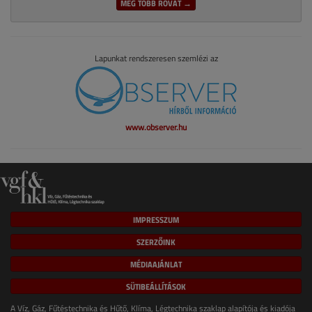
MÉG TÖBB ROVAT →
Lapunkat rendszeresen szemlézi az
www.observer.hu
IMPRESSZUM
SZERZŐINK
MÉDIAAJÁNLAT
SÜTIBEÁLLÍTÁSOK
A Víz, Gáz, Fűtéstechnika és Hűtő, Klíma, Légtechnika szaklap alapítója és kiadója