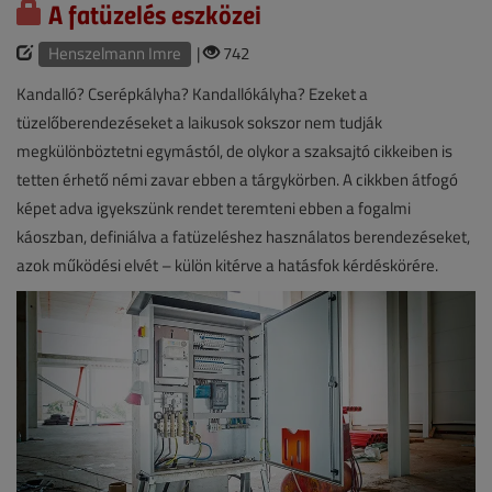
A fatüzelés eszközei
Henszelmann Imre
|
742
Kandalló? Cserépkályha? Kandallókályha? Ezeket a
tüzelőberendezéseket a laikusok sokszor nem tudják
megkülönböztetni egymástól, de olykor a szaksajtó cikkeiben is
tetten érhető némi zavar ebben a tárgykörben. A cikkben átfogó
képet adva igyekszünk rendet teremteni ebben a fogalmi
káoszban, definiálva a fatüzeléshez használatos berendezéseket,
azok működési elvét – külön kitérve a hatásfok kérdéskörére.