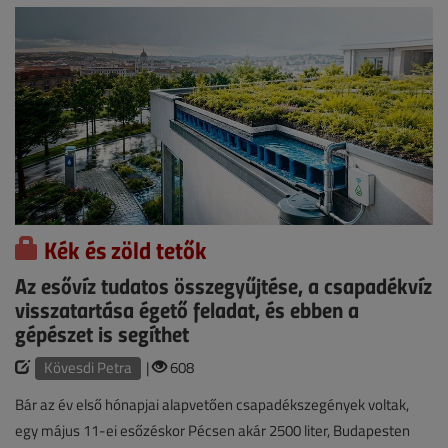
Kék és zöld tetők
Az esővíz tudatos összegyűjtése, a csapadékvíz
visszatartása égető feladat, és ebben a
gépészet is segíthet
Kövesdi Petra
|
608
Bár az év első hónapjai alapvetően csapadékszegények voltak,
egy május 11-ei esőzéskor Pécsen akár 2500 liter, Budapesten