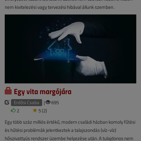
nem kivitelezési vagy tervezési hibával állunk szemben.
Egy vita margójára
Erdősi Csaba
|
695
2
5 (2)
Egy több száz milliós értékű, modern családi házban komoly fűtési
és hűtési problémák jelentkeztek a talajszondás (víz-víz)
hőszivattyús rendszer üzembe helyezése után. A tulajdonos nem