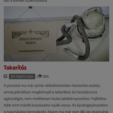
van a korrekt szakmunkára.
Takarítás
Dr. Halmi Iván
|
565
A porszívó ma már szinte nélkülözhetetlen háztartási eszköz,
amely jelentősen megkönnyíti a takarítást, és hozzájárul az
egészséges, nem mellékesen tiszta lakókörnyezethez. Fejlődése
több mint másfél évszázadra nyúlik vissza. Az épületgépészetben
is használatos berendezés, hiszen ma már nem illik úgy levonulnia