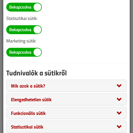
= A lapszám szakcikkeinek teljes tartalma csak előfizetőink vagy
vásárlóink számára érhető el.
Statisztikai sütik:
Ha van előfizetése, vagy már megvásárolta ezt a tartalmat,
itt tud
bejelentkezni
.
Marketing sütik:
1 LAPSZÁM 1990 FT
Csak ezt a lapszámot vásárolná meg?
1990 Ft-ért, online bankkártyás fizetéssel, azonnal
Tudnivalók a sütikről
megvásárolhatja a lapszámot, ezzel hozzáférést kap a szám
összes cikkéhez, amit pdf formátumban le is tölthet.
Mik azok a sütik?
Elengedhetetlen sütik
MEGVESZEM
EZT A LAPSZÁMOT
Funkcionális sütik
Statisztikai sütik