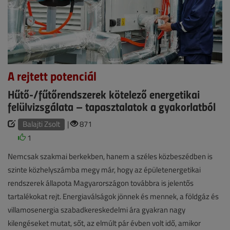
A rejtett potenciál
Hűtő-/fűtőrendszerek kötelező energetikai
felülvizsgálata – tapasztalatok a gyakorlatból
Balajti Zsolt
|
871
1
Nemcsak szakmai berkekben, hanem a széles közbeszédben is
szinte közhelyszámba megy már, hogy az épületenergetikai
rendszerek állapota Magyarországon továbbra is jelentős
tartalékokat rejt. Energiaválságok jönnek és mennek, a földgáz és
villamosenergia szabadkereskedelmi ára gyakran nagy
kilengéseket mutat, sőt, az elmúlt pár évben volt idő, amikor