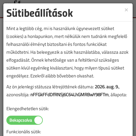
Sütibeállítások
×
Toggle
naviga
Mint a legtöbb cég, mi is használunk úgynevezett sütiket
(cookies) a honlapunkon, mert nélkülük nem tudnánk megfelelő
felhasználói élményt biztosítani és fontos funkciókat
működtetni. Ha beleegyezik a sütik használatába, válassza azok
Lapszám:
elfogadását. Önnek lehetősége van a feltétlenül szükséges
sütiken kívül egyénileg kiválasztani, hogy milyen típusú sütiket
ÉVES BONTÁS
engedélyez. Ezekről alább bővebben olvashat.
Az ön jelenlegi státusza létrejöttének dátuma:
2026. aug. 9.
,
A megjelenések éves ütemezése a
Médiaajánlat
oldalon
azonosítója:
nFFGkFFdDfRNSj6C64LhGMRBwY98FTm
, állapota:
található.
Elengedhetetlen sütik:
VGF&HKL szaklap 2026.
június
Funkcionális sütik: