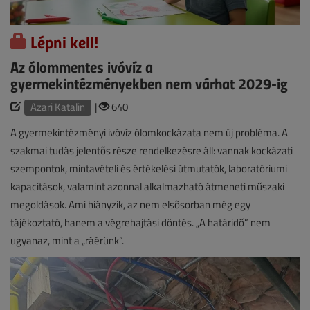
Lépni kell!
Az ólommentes ivóvíz a
gyermekintézményekben nem várhat 2029-ig
Azari Katalin
|
640
A gyermekintézményi ivóvíz ólomkockázata nem új probléma. A
szakmai tudás jelentős része rendelkezésre áll: vannak kockázati
szempontok, mintavételi és értékelési útmutatók, laboratóriumi
kapacitások, valamint azonnal alkalmazható átmeneti műszaki
megoldások. Ami hiányzik, az nem elsősorban még egy
tájékoztató, hanem a végrehajtási döntés. „A határidő” nem
ugyanaz, mint a „ráérünk”.