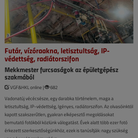
Futár, vízóraakna, letisztultság, IP-
védettség, radiátorszifon
Mekkmester furcsaságok az épületgépész
szakmából
VGF&HKL online |
682
Vadonatúj vécécsésze, egy darabka történelem, maga a
letisztultság, IP-védettség, Igényes, radiátorszifon. Az olvasóinktól
kapott szakszerűtlen, gyakran elképesztő megoldásokat
bemutató fotókból közlünk válogatást. Évek alatt több ezer fotó
érkezett szerkesztőségünkhöz, ezek is tanúsítják: nagy szükség