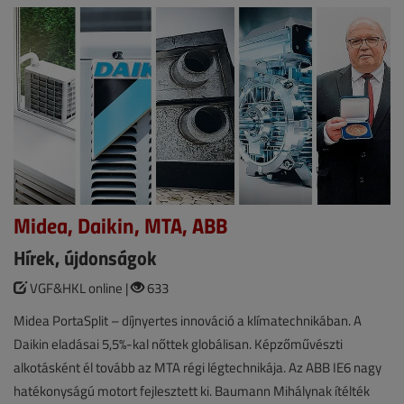
Midea, Daikin, MTA, ABB
Hírek, újdonságok
VGF&HKL online |
633
Midea PortaSplit – díjnyertes innováció a klímatechnikában. A
Daikin eladásai 5,5%-kal nőttek globálisan. Képzőművészti
alkotásként él tovább az MTA régi légtechnikája. Az ABB IE6 nagy
hatékonyságú motort fejlesztett ki. Baumann Mihálynak ítélték