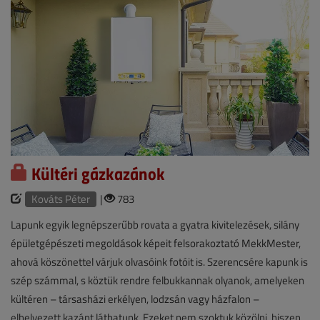
Kültéri gázkazánok
Kováts Péter
|
783
Lapunk egyik legnépszerűbb rovata a gyatra kivitelezések, silány
épületgépészeti megoldások képeit felsorakoztató MekkMester,
ahová köszönettel várjuk olvasóink fotóit is. Szerencsére kapunk is
szép számmal, s köztük rendre felbukkannak olyanok, amelyeken
kültéren – társasházi erkélyen, lodzsán vagy házfalon –
elhelyezett kazánt láthatunk. Ezeket nem szoktuk közölni, hiszen