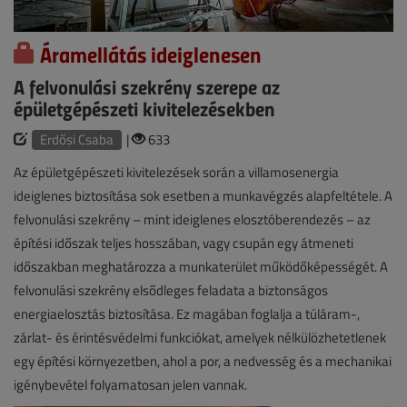
Áramellátás ideiglenesen
A felvonulási szekrény szerepe az
épületgépészeti kivitelezésekben
Erdősi Csaba
|
633
Az épületgépészeti kivitelezések során a villamosenergia
ideiglenes biztosítása sok esetben a munkavégzés alapfeltétele. A
felvonulási szekrény – mint ideiglenes elosztóberendezés – az
építési időszak teljes hosszában, vagy csupán egy átmeneti
időszakban meghatározza a munkaterület működőképességét. A
felvonulási szekrény elsődleges feladata a biztonságos
energiaelosztás biztosítása. Ez magában foglalja a túláram-,
zárlat- és érintésvédelmi funkciókat, amelyek nélkülözhetetlenek
egy építési környezetben, ahol a por, a nedvesség és a mechanikai
igénybevétel folyamatosan jelen vannak.