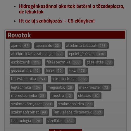
Hidrogénkazánnal akartak betörni a tőzsdepiacra,
de lebuktak
Itt az új szabályozás – C6 előnyben!
Rovatok
ajánló
appajánló
áttekintő táblázat
67
22
235
áttekintő táblázat alapján
épületgépészet
27
336
eszközeink
fűtéstechnika
gázellátás
105
466
73
gépészninja
hírek
HKL
10
70
478
hűtéstechnika
klímatechnika
153
217
légtechnika
megújulók
mekkmester
134
28
73
méréstechnika
mustra
oktatás
23
12
10
szakmakörnyezet
szakmapolitika
229
27
szakmatörténet
Tanulságos történetek
98
100
technológia
vízellátás
128
184