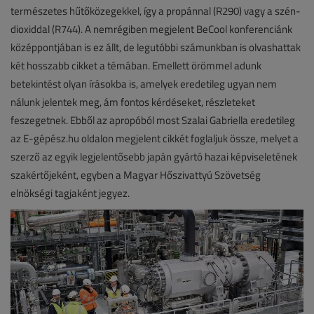
természetes hűtőközegekkel, így a propánnal (R290) vagy a szén-
dioxiddal (R744). A nemrégiben megjelent BeCool konferenciánk
középpontjában is ez állt, de legutóbbi számunkban is olvashattak
két hosszabb cikket a témában. Emellett örömmel adunk
betekintést olyan írásokba is, amelyek eredetileg ugyan nem
nálunk jelentek meg, ám fontos kérdéseket, részleteket
feszegetnek. Ebből az apropóból most Szalai Gabriella eredetileg
az E-gépész.hu oldalon megjelent cikkét foglaljuk össze, melyet a
szerző az egyik legjelentősebb japán gyártó hazai képviseletének
szakértőjeként, egyben a Magyar Hőszivattyú Szövetség
elnökségi tagjaként jegyez.