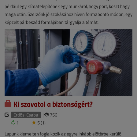
például egy klímatelepítőnek egy munkáról, hogy port, koszt hagy
maga után. Szerzőnk jó szokásához híven formabontó módon, egy
képzelt párbeszéd formájában tárgyalja a témát.
Ki szavatol a biztonságért?
Erdősi Csaba
|
756
1
5 (1)
Lapunk kiemelten foglalkozik az egyre inkább előtérbe kerülő