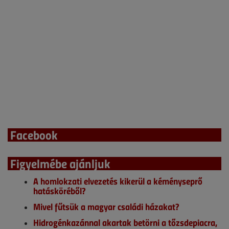
Facebook
Figyelmébe ajánljuk
A homlokzati elvezetés kikerül a kéményseprő
hatásköréből?
Mivel fűtsük a magyar családi házakat?
Hidrogénkazánnal akartak betörni a tőzsdepiacra,