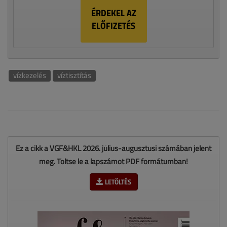
ÉRDEKEL AZ
ELŐFIZETÉS
vízkezelés
víztisztítás
Ez a cikk a VGF&HKL 2026. július-augusztusi számában jelent
meg. Töltse le a lapszámot PDF formátumban!
LETÖLTÉS