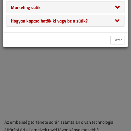
korunk legsúlyosabb környezetegészségügyi kihívására: a
Marketing sütik
mikroműanyagok és a lebonthatatlan szintetikus molekulák
globális körforgására. Cikkünkben azt járjuk körbe, mit kell tudnunk
Hogyan kapcsolhatók ki vagy be a sütik?
ezekről az anyagokról, hogyan jutnak el a konyhai csapig, és
miként tehetünk ellenük fogyasztóként.
Bezár
Az emberiség története során számtalan olyan technológiai
áttörést ért el, amelyek rövid távon kényelmesebbé,