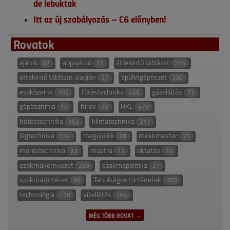
de lebuktak
Itt az új szabályozás – C6 előnyben!
Rovatok
ajánló
appajánló
áttekintő táblázat
67
22
235
áttekintő táblázat alapján
épületgépészet
27
336
eszközeink
fűtéstechnika
gázellátás
105
466
73
gépészninja
hírek
HKL
10
70
478
hűtéstechnika
klímatechnika
153
217
légtechnika
megújulók
mekkmester
134
28
73
méréstechnika
mustra
oktatás
23
12
10
szakmakörnyezet
szakmapolitika
229
27
szakmatörténet
Tanulságos történetek
98
100
technológia
vízellátás
128
184
MÉG TÖBB ROVAT →