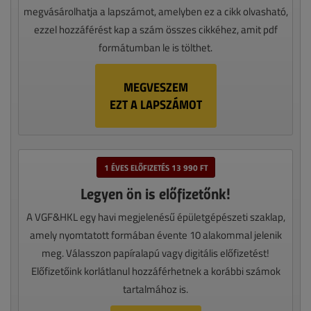
megvásárolhatja a lapszámot, amelyben ez a cikk olvasható,
ezzel hozzáférést kap a szám összes cikkéhez, amit pdf
formátumban le is tölthet.
MEGVESZEM
EZT A LAPSZÁMOT
1 ÉVES ELŐFIZETÉS 13 990 FT
Legyen ön is előfizetőnk!
A VGF&HKL egy havi megjelenésű épületgépészeti szaklap,
amely nyomtatott formában évente 10 alakommal jelenik
meg. Válasszon papíralapú vagy digitális előfizetést!
Előfizetőink korlátlanul hozzáférhetnek a korábbi számok
tartalmához is.