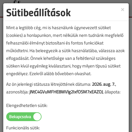
Sütibeállítások
×
Toggle
naviga
Mint a legtöbb cég, mi is használunk úgynevezett sütiket
(cookies) a honlapunkon, mert nélkülük nem tudnánk megfelelő
felhasználói élményt biztosítani és fontos funkciókat
működtetni. Ha beleegyezik a sütik használatába, válassza azok
Lapszám:
elfogadását. Önnek lehetősége van a feltétlenül szükséges
sütiken kívül egyénileg kiválasztani, hogy milyen típusú sütiket
TARTALOM
engedélyez. Ezekről alább bővebben olvashat.
Az ön jelenlegi státusza létrejöttének dátuma:
2026. aug. 7.
,
Vízellátás
azonosítója:
jNtC4GVuMFHE8WVlg2IxfOSM7xEAZOJ
, állapota:
Láthatatlan örökség a
Elengedhetetlen sütik:
pohárban
Miért jelentek meg az „örök vegyi
Funkcionális sütik:
anyagok” a budapesti ivóvízben, és