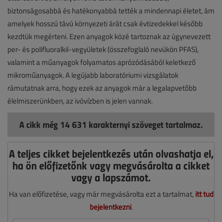
biztonságosabbá és hatékonyabbá tették a mindennapi életet, ám
amelyek hosszú távú környezeti árát csak évtizedekkel később
kezdtük megérteni. Ezen anyagok közé tartoznak az úgynevezett
per- és polifluoralkil-vegyületek (összefoglaló nevükön PFAS),
valamint a műanyagok folyamatos aprózódásából keletkező
mikroműanyagok. A legújabb laboratóriumi vizsgálatok
rámutatnak arra, hogy ezek az anyagok már a legalapvetőbb
élelmiszerünkben, az ivóvízben is jelen vannak.
A cikk még 14 631 karakternyi szöveget tartalmaz.
A teljes cikket bejelentkezés után olvashatja el,
ha ön előfizetőnk vagy megvásárolta a cikket
vagy a lapszámot.
Ha van előfizetése, vagy már megvásárolta ezt a tartalmat,
itt tud
bejelentkezni
.