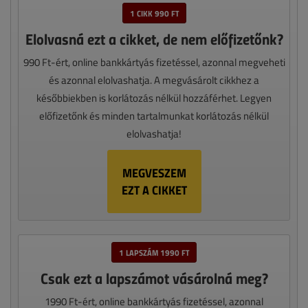
1 CIKK 990 FT
Elolvasná ezt a cikket, de nem előfizetőnk?
990 Ft-ért, online bankkártyás fizetéssel, azonnal megveheti
és azonnal elolvashatja. A megvásárolt cikkhez a
későbbiekben is korlátozás nélkül hozzáférhet. Legyen
előfizetőnk és minden tartalmunkat korlátozás nélkül
elolvashatja!
MEGVESZEM
EZT A CIKKET
1 LAPSZÁM 1990 FT
Csak ezt a lapszámot vásárolná meg?
1990 Ft-ért, online bankkártyás fizetéssel, azonnal