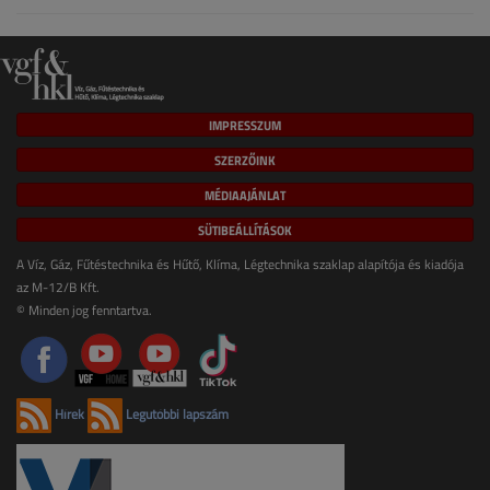
IMPRESSZUM
SZERZŐINK
MÉDIAAJÁNLAT
SÜTIBEÁLLÍTÁSOK
A Víz, Gáz, Fűtéstechnika és Hűtő, Klíma, Légtechnika szaklap alapítója és kiadója
az M-12/B Kft.
© Minden jog fenntartva.
Hírek
Legutóbbi lapszám