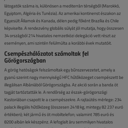
látogatók száma is, különösen a mediterrán térségből (Marokkó,
Egyiptom, Algéria és Tunézia). Az amerikai kontinenst északon az
Egyesült Államok és Kanada, délen pedig főként Brazília és Chile
képviselte. A rendezvény globális súlyát jól mutatja, hogy összesen
34 országból 214 hivatalos nemzetközi delegáció vett részt az
eseményen, ami szintén felülmúlta a korábbi évek mutatóit.
Csempészhálózatot számoltak fel
Görögországban
A görög hatóságok felszámoltak egy bűnszervezetet, amely a
gyanú szerint nagy mennyiségű HFC hűtőközeget csempészett be
illegálisan Albániából Görögországba. Az akció során a banda öt
tagját tartóztatták le. A rendőrség az észak-görögországi
Kastoriában csapott le a csempészekre. A rajtaütés mérlege: 234
palack illegális hűtőközeg (összesen 2418 kg, mintegy 82 237 euró
értékben); két jármű és öt mobiltelefon; valamint 785 euró és
8200 albán lek készpénz. A lefoglalt áru semmilyen hivatalos