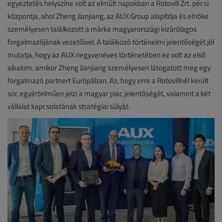
egyeztetés helyszíne volt az elmúlt napokban a Rotovill Zrt. pécsi
központja, ahol Zheng Jianjiang, az AUX Group alapítója és elnöke
személyesen találkozott a márka magyarországi kizárólagos
forgalmazójának vezetőivel. A találkozó történelmi jelentőségét jól
mutatja, hogy az AUX negyvenéves történetében ez volt az első
alkalom, amikor Zheng Jianjiang személyesen látogatott meg egy
forgalmazó partnert Európában. Az, hogy erre a Rotovillnél került
sor, egyértelműen jelzi a magyar piac jelentőségét, valamint a két
vállalat kapcsolatának stratégiai súlyát.