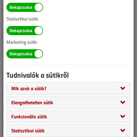
Hírek, újdonságok
2026/7-8. lapszám
|
VGF&HKL online |
Statisztikai sütik:
Marketing sütik:
Tudnivalók a sütikről
Mik azok a sütik?
Új generációs visszamosható vízszűrő a hálózati vízvédelemben:
Elengedhetetlen sütik
BWT MACH. Midea AI Ecomaster: intelligens komfortplatform.
Funkcionális sütik
Több ezer milliárd dolláros piaccá vált a létesítményüzemeltetési
szektor. Az AUX alapítója személyesen látogatott el a Rotovill
Statisztikai sütik
székházába. 120 ezer látogató járt a milánói Mostra Convegno-n.