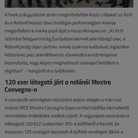
A felek a tárgyalások során megerősítették közös céljukat: az AUX
és a Rotovill hosszú távú stratégiai partnerségben kívánja
megerősíteni a márka pozícióját a hazai klímapiacon. „Az AUX
számára Magyarország Európában kiemelt jelentőségű piac, a
Rotovill pedig olyan partner, amely szakmai tudásával, logisztikai
hátterével, piaci jelenlétével és növekedési eredményeivel
bizonyította, hogy képes meghatározó szerepet betölteni a
régióban” – hangzott el a találkozón.
120 ezer látogató járt a milánói Mostra
Convegno-n
A szervezők nemrégiben közzétett adatai alapján a márciusi
milánói MCE Mostra Convegno Expocomfort kiállítás kiemelkedő
nemzetközi érdeklődés mellett zajlott. A négynapos szakvásárra
ellátogató 120 622 szakember 35%-a külföldről érkezett, és
összesen 125 országot képviselt. A külföldi vendégek 38,4%-a