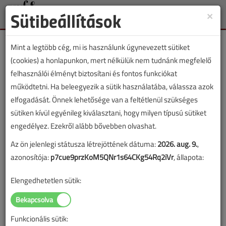
Sütibeállítások
×
Toggle
naviga
Mint a legtöbb cég, mi is használunk úgynevezett sütiket
(cookies) a honlapunkon, mert nélkülük nem tudnánk megfelelő
felhasználói élményt biztosítani és fontos funkciókat
működtetni. Ha beleegyezik a sütik használatába, válassza azok
Lapszám:
elfogadását. Önnek lehetősége van a feltétlenül szükséges
sütiken kívül egyénileg kiválasztani, hogy milyen típusú sütiket
TARTALOM
engedélyez. Ezekről alább bővebben olvashat.
Az ön jelenlegi státusza létrejöttének dátuma:
2026. aug. 9.
,
Hírek
azonosítója:
p7cue9przKoM5QNr1s64CKg54Rq2iVr
, állapota:
BWT, Midea, FM, AUX,
Elengedhetetlen sütik:
Convegno, csempészet,
felmérés
Funkcionális sütik: