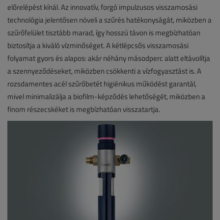
előrelépést kínál. Az innovatív, forgó impulzusos visszamosási
technológia jelentősen növeli a szűrés hatékonyságát, miközben a
szűrőfelület tisztább marad, így hosszú távon is megbízhatóan
biztosítja a kiváló vízminőséget. A kétlépcsős visszamosási
folyamat gyors és alapos: akár néhány másodperc alatt eltávolítja
a szennyeződéseket, miközben csökkenti a vízfogyasztást is. A
rozsdamentes acél szűrőbetét higiénikus működést garantál,
mivel minimalizálja a biofilm-képződés lehetőségét, miközben a
finom részecskéket is megbízhatóan visszatartja.