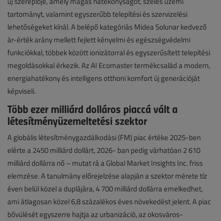
új szereplője, amely magas hatékonyságot, széles üzemi
tartományt, valamint egyszerűbb telepítési és szervizelési
lehetőségeket kínál. A belépő kategóriás Midea Solunar kedvező
ár-érték arány mellett fejlett kényelmi és egészségvédelmi
funkciókkal, többek között ionizátorral és egyszerűsített telepítési
megoldásokkal érkezik. Az AI Ecomaster termékcsalád a modern,
energiahatékony és intelligens otthoni komfort új generációját
képviseli.
Több ezer milliárd dolláros piaccá vált a
létesítményüzemeltetési szektor
A globális létesítménygazdálkodási (FM) piac értéke 2025-ben
elérte a 2450 milliárd dollárt, 2026- ban pedig várhatóan 2 610
milliárd dollárra nő – mutat rá a Global Market Insights Inc. friss
elemzése. A tanulmány előrejelzése alapján a szektor mérete tíz
éven belül közel a duplájára, 4 700 milliárd dollárra emelkedhet,
ami átlagosan közel 6,8 százalékos éves növekedést jelent. A piac
bővülését egyszerre hajtja az urbanizáció, az okosváros-