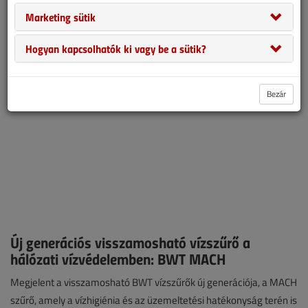
Csempészhálózatot számoltak fel Görögországban. Az európai
Marketing sütik
polgárok támogatják a hőszivattyúra váltást.
Hogyan kapcsolhatók ki vagy be a sütik?
Bezár
Új generációs visszamosható vízszűrő a
hálózati vízvédelemben: BWT MACH
Megjelent a visszamosható BWT vízszűrők új generációja, a MACH
szűrő, amely a vízhigiénia és az üzemeltetési hatékonyság terén is