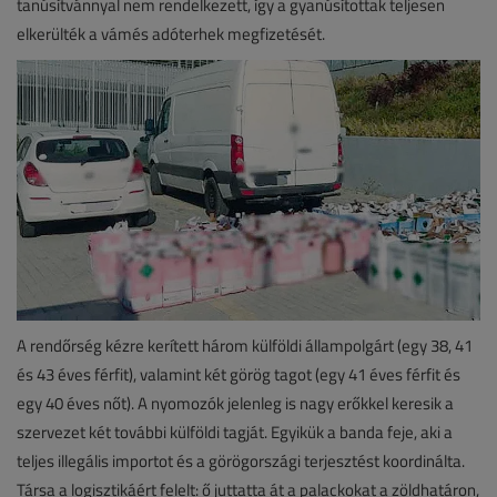
tanúsítvánnyal nem rendelkezett, így a gyanúsítottak teljesen
elkerülték a vámés adóterhek megfizetését.
A rendőrség kézre kerített három külföldi állampolgárt (egy 38, 41
és 43 éves férfit), valamint két görög tagot (egy 41 éves férfit és
egy 40 éves nőt). A nyomozók jelenleg is nagy erőkkel keresik a
szervezet két további külföldi tagját. Egyikük a banda feje, aki a
teljes illegális importot és a görögországi terjesztést koordinálta.
Társa a logisztikáért felelt: ő juttatta át a palackokat a zöldhatáron,