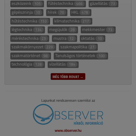
eszközeink
fűtéstechnika
gázellátás
105
466
73
gépészninja
hírek
HKL
10
70
478
hűtéstechnika
klímatechnika
153
217
légtechnika
megújulók
mekkmester
134
28
73
méréstechnika
mustra
oktatás
23
12
10
szakmakörnyezet
szakmapolitika
229
27
szakmatörténet
Tanulságos történetek
98
100
technológia
vízellátás
128
184
MÉG TÖBB ROVAT →
Lapunkat rendszeresen szemlézi az
www.observer.hu