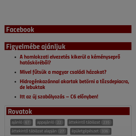
Facebook
Figyelmébe ajánljuk
A homlokzati elvezetés kikerül a kéményseprő
hatásköréből?
Mivel fűtsük a magyar családi házakat?
Hidrogénkazánnal akartak betörni a tőzsdepiacra,
de lebuktak
Itt az új szabályozás – C6 előnyben!
Rovatok
ajánló
appajánló
áttekintő táblázat
67
22
235
áttekintő táblázat alapján
épületgépészet
27
336