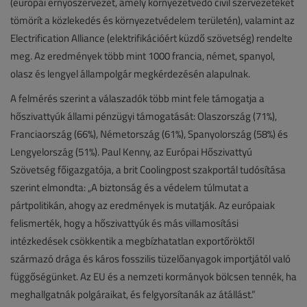
(európai ernyőszervezet, amely környezetvédő civil szervezeteket
tömörít a közlekedés és környezetvédelem területén), valamint az
Electrification Alliance (elektrifikációért küzdő szövetség) rendelte
meg. Az eredmények több mint 1000 francia, német, spanyol,
olasz és lengyel állampolgár megkérdezésén alapulnak.
A felmérés szerint a válaszadók több mint fele támogatja a
hőszivattyúk állami pénzügyi támogatását: Olaszország (71%),
Franciaország (66%), Németország (61%), Spanyolország (58%) és
Lengyelország (51%). Paul Kenny, az Európai Hőszivattyú
Szövetség főigazgatója, a brit Coolingpost szakportál tudósítása
szerint elmondta: „A biztonság és a védelem túlmutat a
pártpolitikán, ahogy az eredmények is mutatják. Az európaiak
felismerték, hogy a hőszivattyúk és más villamosítási
intézkedések csökkentik a megbízhatatlan exportőröktől
származó drága és káros fosszilis tüzelőanyagok importjától való
függőségünket. Az EU és a nemzeti kormányok bölcsen tennék, ha
meghallgatnák polgáraikat, és felgyorsítanák az átállást.”