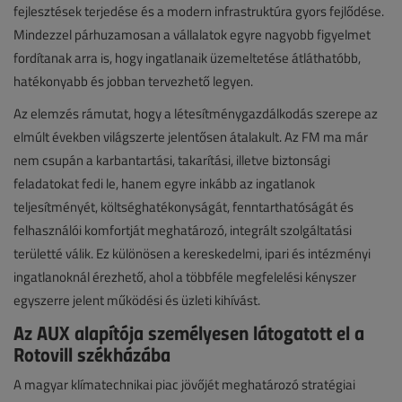
fejlesztések terjedése és a modern infrastruktúra gyors fejlődése.
Mindezzel párhuzamosan a vállalatok egyre nagyobb figyelmet
fordítanak arra is, hogy ingatlanaik üzemeltetése átláthatóbb,
hatékonyabb és jobban tervezhető legyen.
Az elemzés rámutat, hogy a létesítménygazdálkodás szerepe az
elmúlt években világszerte jelentősen átalakult. Az FM ma már
nem csupán a karbantartási, takarítási, illetve biztonsági
feladatokat fedi le, hanem egyre inkább az ingatlanok
teljesítményét, költséghatékonyságát, fenntarthatóságát és
felhasználói komfortját meghatározó, integrált szolgáltatási
területté válik. Ez különösen a kereskedelmi, ipari és intézményi
ingatlanoknál érezhető, ahol a többféle megfelelési kényszer
egyszerre jelent működési és üzleti kihívást.
Az AUX alapítója személyesen látogatott el a
Rotovill székházába
A magyar klímatechnikai piac jövőjét meghatározó stratégiai