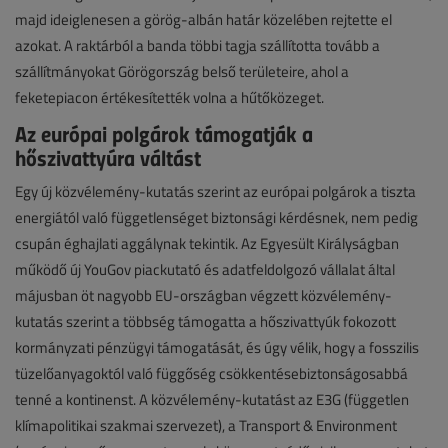
majd ideiglenesen a görög-albán határ közelében rejtette el
azokat. A raktárból a banda többi tagja szállította tovább a
szállítmányokat Görögország belső területeire, ahol a
feketepiacon értékesítették volna a hűtőközeget.
Az európai polgárok támogatják a
hőszivattyúra váltást
Egy új közvélemény-kutatás szerint az európai polgárok a tiszta
energiától való függetlenséget biztonsági kérdésnek, nem pedig
csupán éghajlati aggálynak tekintik. Az Egyesült Királyságban
működő új YouGov piackutató és adatfeldolgozó vállalat által
májusban öt nagyobb EU-országban végzett közvélemény-
kutatás szerint a többség támogatta a hőszivattyúk fokozott
kormányzati pénzügyi támogatását, és úgy vélik, hogy a fosszilis
tüzelőanyagoktól való függőség csökkentésebiztonságosabbá
tenné a kontinenst. A közvélemény-kutatást az E3G (független
klímapolitikai szakmai szervezet), a Transport & Environment