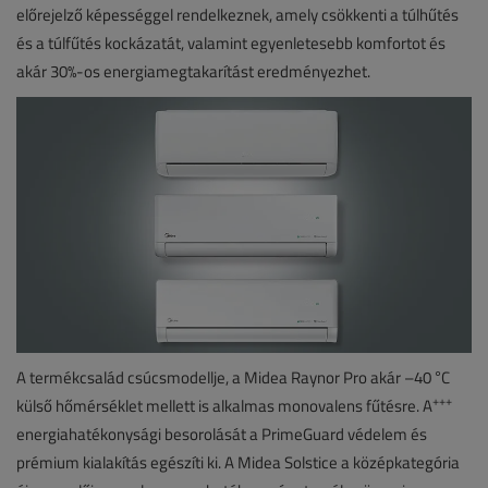
előrejelző képességgel rendelkeznek, amely csökkenti a túlhűtés
és a túlfűtés kockázatát, valamint egyenletesebb komfortot és
akár 30%-os energiamegtakarítást eredményezhet.
A termékcsalád csúcsmodellje, a Midea Raynor Pro akár –40 °C
+++
külső hőmérséklet mellett is alkalmas monovalens fűtésre. A
energiahatékonysági besorolását a PrimeGuard védelem és
prémium kialakítás egészíti ki. A Midea Solstice a középkategória