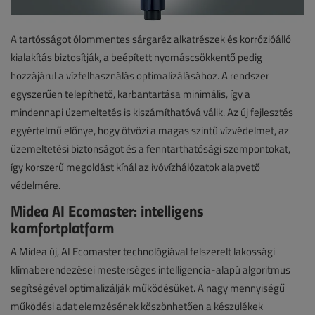
A tartósságot ólommentes sárgaréz alkatrészek és korrózióálló
kialakítás biztosítják, a beépített nyomáscsökkentő pedig
hozzájárul a vízfelhasználás optimalizálásához. A rendszer
egyszerűen telepíthető, karbantartása minimális, így a
mindennapi üzemeltetés is kiszámíthatóvá válik. Az új fejlesztés
egyértelmű előnye, hogy ötvözi a magas szintű vízvédelmet, az
üzemeltetési biztonságot és a fenntarthatósági szempontokat,
így korszerű megoldást kínál az ivóvízhálózatok alapvető
védelmére.
Midea AI Ecomaster: intelligens
komfortplatform
A Midea új, AI Ecomaster technológiával felszerelt lakossági
klímaberendezései mesterséges intelligencia-alapú algoritmus
segítségével optimalizálják működésüket. A nagy mennyiségű
működési adat elemzésének köszönhetően a készülékek