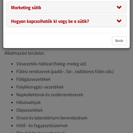
Marketing sütik
Hogyan kapcsolhatók ki vagy be a sütik?
Bezár
Alkalmazási területei:
Vízvezeték-hálózat (hideg-meleg víz)
Fűtési rendszerek (padló-, fal-, radiátoros fűtés stb.)
Földgázvezetékek
Folyékonygáz-vezetékek
Napkollektorok és szolárrendszerek
Hőszivattyúk
Olajvezetékek
Orvosi és laboratóriumi berendezések
Hűtő- és fagyasztóüzemek