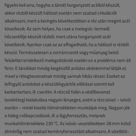
figyelni kell arra, hogyha a tároló horganyzott acélból készült,
akkor rézből készült hálózat esetén nem szabad cirkulációt
alkalmazni, mert a keringés következtében a réz után megint acél
következik. Az sem helyes, ha csak a melegvíz-termelő
hőcserélője készült rézből, mert utána horganyzott acél
következik. Ilyenkor csak az az elfogadható, ha a hálózat is rézből
készül. Természetesen a zománcozott vagy műanyag belső
felülettel rendelkező melegvíztároló esetén ez a probléma nem áll
fenn. E tárolókat mindig kiegészítő anódos védelemmel látják el,
mivel a rétegbevonatnak mindig vannak hibás részei. Ezeket az
(elfogyó) anódokat a készülékgyártók előírásai szerint kell
karbantartani, ill. cserélni. A rézcső falán a védőbevonat
(oxidréteg) kialakulása nagyon lényeges, ezért a rézcsövet – ivóvíz
esetén – minél kisebb hőmérsékleten munkáljuk meg. Nagyon jók
a hideg csőkapcsolások, ill. a lágyforrasztás, melynek
munkahőmérséklete 230 °C. Az ivóvíz-vezetékekben 28 mm külső
átmérőig nem szabad keményforrasztást alkalmazni. A vízellátó-