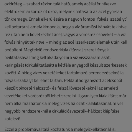
oxidréteg – szabad rézion található, amely acéllal érintkezve
elektrokémiai korróziót okoz, melynek hatására az acél gyorsan
tönkremegy. Ennek elkerülésére a nagyon fontos „folyási szabályt”
kell betartani, amely kimondja, hogy a víz áramlási irányát tekintve
réz után nem következhet acél, vagyis a vörösréz csöveket – a víz
folyásirányát tekintve – mindig az acél szerkezeti elemek után kell
beépíteni. Megfelelő rendszerkialakítással, szerelvények
beiktatásával meg kell akadályozni a víz visszaáramlását,
keringését (cirkuláltatását) e kétféle anyagból készült szerkezetek
között. A hideg vizes vezetékeket tartalmazó berendezéseknél a
folyási szabályt be lehet tartani. Például horganyzott acélcsőből
készült pincetéri elosztó- és felszállóvezetékeknél az emeleti
vezetékeket vörösrézből lehet szerelni. Ugyanilyen kialakítást már
nem alkalmazhatunk a meleg vizes hálózat kialakításánál, mivel
nagyobb rendszereknél a cirkulációsvezeték-hálózat kiépítése
kötelező.
Ezzel a problémával találkozhatunk a melegvíz-ellátásnál is: