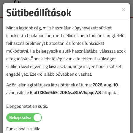
Sütibeállítások
×
Toggle
naviga
Mint a legtöbb cég, mi is használunk úgynevezett sütiket
(cookies) a honlapunkon, mert nélkülük nem tudnánk megfelelő
felhasználói élményt biztosítani és fontos funkciókat
működtetni. Ha beleegyezik a sütik használatába, válassza azok
Lapszám:
elfogadását. Önnek lehetősége van a feltétlenül szükséges
sütiken kívül egyénileg kiválasztani, hogy milyen típusú sütiket
TARTALOM
engedélyez. Ezekről alább bővebben olvashat.
A rézcső
Az ön jelenlegi státusza létrejöttének dátuma:
2026. aug. 10.
,
azonosítója:
RIutTXB449di3s2DB4sa8L4VI4pqqW8
, állapota:
alkalmazástechnológiája
Elengedhetetlen sütik:
2000/9. lapszám
|
Versitsné Czentnár Zsuzsanna
|
22 627 |
Funkcionális sütik:
Figylem! Ez a cikk 26 éve frissült utoljára. A benne szereplő