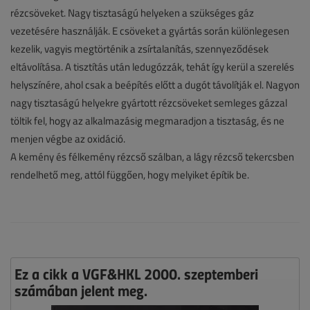
rézcsöveket. Nagy tisztaságú helyeken a szükséges gáz
vezetésére használják. E csöveket a gyártás során különlegesen
kezelik, vagyis megtörténik a zsírtalanítás, szennyeződések
eltávolítása. A tisztítás után ledugózzák, tehát így kerül a szerelés
helyszínére, ahol csak a beépítés előtt a dugót távolítják el. Nagyon
nagy tisztaságú helyekre gyártott rézcsöveket semleges gázzal
töltik fel, hogy az alkalmazásig megmaradjon a tisztaság, és ne
menjen végbe az oxidáció.
A kemény és félkemény rézcső szálban, a lágy rézcső tekercsben
rendelhető meg, attól függően, hogy melyiket építik be.
Ez a cikk a VGF&HKL 2000. szeptemberi
számában jelent meg.