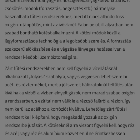
beszerezhetők műanyag- és hőszigetelőanyag-bevonattal is. A
csőkötési módok (forrasztás, hegesztés stb.) bármelyike
használható fűtési rendszerekhez, mert itt nincs állandó friss
oxigén-utánpótlás, mint az ivóvíznél. Falon belül, ill. aljzatban nem
szabad bontható kötést alkalmazni. A kötési módok közül a
lágyforrasztásos technológia a legolcsóbb szerelés. A forrasztás
szakszerű előkészítése és elvégzése lényeges hatással van a
rendszer későbbi üzembiztonságára.
Zárt fűtési rendszerekben nem kell figyelni a vízellátásnál
alkalmazott „folyási” szabályra, vagyis vegyesen lehet szerelni
acél- és rézterméket, mert a jól szerelt hálózatoknál felfűtés után
kiválnak a vízből a vízben elnyelt gázok, nem marad szabad oxigén
a rendszerben, s ezáltal nem válik le a rézcső faláról a rézion, így
nem kerül az acélhoz a korróziót kiváltva. Lehetőleg zárt fűtési
rendszert kell kiépíteni, hogy megakadályozzuk az oxigén
rendszerbe jutását. A kötéseknél arra viszont figyelni kell, hogy réz
és acél, vagy réz és alumínium közvetlenül ne érintkezhessen