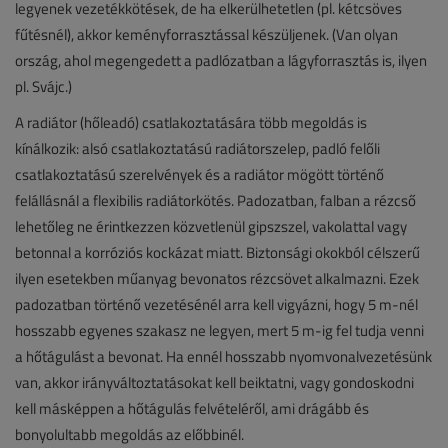
legyenek vezetékkötések, de ha elkerülhetetlen (pl. kétcsöves
fűtésnél), akkor keményforrasztással készüljenek. (Van olyan
ország, ahol megengedett a padlózatban a lágyforrasztás is, ilyen
pl. Svájc.)
A radiátor (hőleadó) csatlakoztatására több megoldás is
kínálkozik: alsó csatlakoztatású radiátorszelep, padló felőli
csatlakoztatású szerelvények és a radiátor mögött történő
felállásnál a flexibilis radiátorkötés. Padozatban, falban a rézcső
lehetőleg ne érintkezzen közvetlenül gipszszel, vakolattal vagy
betonnal a korróziós kockázat miatt. Biztonsági okokból célszerű
ilyen esetekben műanyag bevonatos rézcsövet alkalmazni. Ezek
padozatban történő vezetésénél arra kell vigyázni, hogy 5 m-nél
hosszabb egyenes szakasz ne legyen, mert 5 m-ig fel tudja venni
a hőtágulást a bevonat. Ha ennél hosszabb nyomvonalvezetésünk
van, akkor irányváltoztatásokat kell beiktatni, vagy gondoskodni
kell másképpen a hőtágulás felvételéről, ami drágább és
bonyolultabb megoldás az előbbinél.