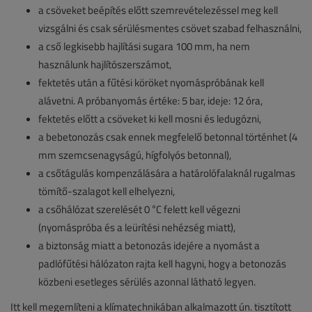
a csöveket beépítés előtt szemrevételezéssel meg kell
vizsgálni és csak sérülésmentes csövet szabad felhasználni,
a cső legkisebb hajlítási sugara 100 mm, ha nem
használunk hajlítószerszámot,
fektetés után a fűtési köröket nyomáspróbának kell
alávetni. A próbanyomás értéke: 5 bar, ideje: 12 óra,
fektetés előtt a csöveket ki kell mosni és ledugózni,
a bebetonozás csak ennek megfelelő betonnal történhet (4
mm szemcsenagyságú, hígfolyós betonnal),
a csőtágulás kompenzálására a határolófalaknál rugalmas
tömítő-szalagot kell elhelyezni,
a csőhálózat szerelését 0 °C felett kell végezni
(nyomáspróba és a leürítési nehézség miatt),
a biztonság miatt a betonozás idejére a nyomást a
padlófűtési hálózaton rajta kell hagyni, hogy a betonozás
közbeni esetleges sérülés azonnal látható legyen.
Itt kell megemlíteni a klímatechnikában alkalmazott ún. tisztított