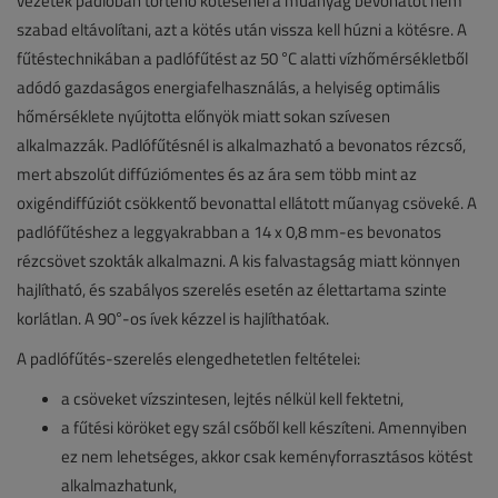
vezeték padlóban történő kötésénél a műanyag bevonatot nem
szabad eltávolítani, azt a kötés után vissza kell húzni a kötésre. A
fűtéstechnikában a padlófűtést az 50 °C alatti vízhőmérsékletből
adódó gazdaságos energiafelhasználás, a helyiség optimális
hőmérséklete nyújtotta előnyök miatt sokan szívesen
alkalmazzák. Padlófűtésnél is alkalmazható a bevonatos rézcső,
mert abszolút diffúziómentes és az ára sem több mint az
oxigéndiffúziót csökkentő bevonattal ellátott műanyag csöveké. A
padlófűtéshez a leggyakrabban a 14 x 0,8 mm-es bevonatos
rézcsövet szokták alkalmazni. A kis falvastagság miatt könnyen
hajlítható, és szabályos szerelés esetén az élettartama szinte
korlátlan. A 90°-os ívek kézzel is hajlíthatóak.
A padlófűtés-szerelés elengedhetetlen feltételei:
a csöveket vízszintesen, lejtés nélkül kell fektetni,
a fűtési köröket egy szál csőből kell készíteni. Amennyiben
ez nem lehetséges, akkor csak keményforrasztásos kötést
alkalmazhatunk,