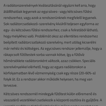
A radiátorszerelvények kiválasztásánál vigyázni kell arra, hogy
átállíthatóak legyenek az egycsöves- vagy kétcsöves fűtési
rendszerhez, vagy azok a rendszerünknek megfelelő legyenek.
Sok radiátorcsatlakozó-szerelvény kívülről teljesen egyforma az
egy- és kétcsöves fűtési rendszerhez, csak a feliratából látható,
hogy melyikhez való. Problémát okoz az ellentétes rendszerhez
beépített radiátorcsatlakozó szerelvény, mert utólag kicserélni
már nehéz és költséges. Az egycsöves rendszer jellemzője, hogy a
rákapcsolt fűtőtestek sorba vannak kötve, így a fűtővíz
hőmérséklete radiátoronként változik, azaz csökken. Speciális
szerelvényekkel elérhető, hogy az egyes radiátorokon a
körfolyamatban lévő vízmennyiség csak egy része (20-60%-a)
folyik át. Ez a rendszer akkor működik helyesen, ha meg van
tervezve.
Kétcsöves rendszernél mindegyik fűtőtest külön előremenő és
visszatérő vezetékkel csatlakozik a központi osztóra és gyűjtőre. A