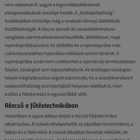
nem alakulnak ki, vagyis a legionellabaktériumok
elszaporodásának veszélye kisebb. A „körbejárhatóság”
továbbiakban biztosítja még a rendszer könnyű átöblítését,
tisztíthatóságát. A készre szerelt réz vízvezetékrendszer
vizsgálata szemrevételezéssel kezdődik, átöblítéssel, majd
nyomáspróbával zárul. Az átöblítés és a nyomáspróba más
csőrendszerekéhez hasonlóan előírások szerint történik. A
nyomáspróba során nem csökkenhet a nyomás és természetesen
folyást, szivárgást sem tapasztalhatunk. Az esetleges szivárgási
helyek meghatározása végett szerencsés, ha a vezetékrendszert
szakaszolhatóság szempontjából helyesen alakítjuk ki, mert
ezáltal a hibakeresés is egyszerűbbé válik.
Rézcső a fűtéstechnikában
Hazánkban is egyre jobban terjed a rézcső fűtéstechnikai
alkalmazása. A csövek elhelyezhetők az aljzatban (esztrichben), a
falban és a falon kívül. A csövek általában bevonat nélküliek, de