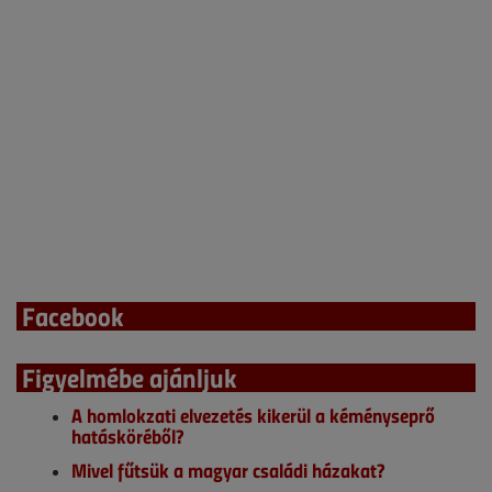
Facebook
Figyelmébe ajánljuk
A homlokzati elvezetés kikerül a kéményseprő
hatásköréből?
Mivel fűtsük a magyar családi házakat?