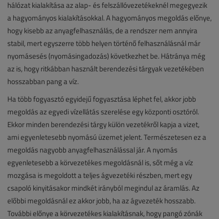
hálózat kialakítása az alap- és felszállóvezetékeknél megegyezik
a hagyományos kialakításokkal. A hagyományos megoldás előnye,
hogy kisebb az anyagfelhasználás, de a rendszer nem annyira
stabil, mert egyszerre több helyen történő felhasználásnál már
nyomásesés (nyomásingadozás) következhet be. Hátránya még
az is, hogy ritkábban használt berendezési tárgyak vezetékében
hosszabban pang a víz.
Ha több fogyasztó egyidejű fogyasztása léphet fel, akkor jobb
megoldás az egyedi vízellátás szerelése egy központi osztóról.
Ekkor minden berendezési tárgy külön vezetékről kapja a vizet,
ami egyenletesebb nyomású üzemet jelent. Természetesen ez a
megoldás nagyobb anyagfelhasználással jár. A nyomás
egyenletesebb a körvezetékes megoldásnál is, sőt még a víz
mozgása is megoldott a teljes ágvezetéki részben, mert egy
csapoló kinyitásakor mindkét irányból megindul az áramlás. Az
előbbi megoldásnál ez akkor jobb, ha az ágvezeték hosszabb.
További előnye a körvezetékes kialakításnak, hogy pangó zónák