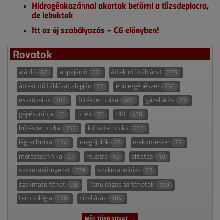
Hidrogénkazánnal akartak betörni a tőzsdepiacra,
de lebuktak
Itt az új szabályozás – C6 előnyben!
Rovatok
ajánló
appajánló
áttekintő táblázat
67
22
235
áttekintő táblázat alapján
épületgépészet
27
336
eszközeink
fűtéstechnika
gázellátás
105
466
73
gépészninja
hírek
HKL
10
70
478
hűtéstechnika
klímatechnika
153
217
légtechnika
megújulók
mekkmester
134
28
73
méréstechnika
mustra
oktatás
23
12
10
szakmakörnyezet
szakmapolitika
229
27
szakmatörténet
Tanulságos történetek
98
100
technológia
vízellátás
128
184
MÉG TÖBB ROVAT →