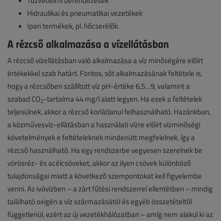
Tűzvédelmi berendezések
Hidraulikai és pneumatikai vezetékek
Ipari termékek, pl. hőcserélők.
A rézcső alkalmazása a vízellátásban
A rézcső vízellátásban való alkalmazása a víz minőségére előírt
értékekkel szab határt. Fontos, sőt alkalmazásának feltétele is,
hogy a rézcsőben szállított víz pH-értéke 6,5…9, valamint a
szabad CO
-tartalma 44 mg/l alatt legyen. Ha ezek a feltételek
2
teljesülnek, akkor a rézcső korlátlanul felhasználható. Hazánkban,
a közművesvíz-ellátásban a használati vízre előírt vízminőségi
követelmények e feltételeknek mindenütt megfelelnek, így a
rézcső használható. Ha egy rendszerbe vegyesen szerelnek be
vörösréz- és acélcsöveket, akkor az ilyen csövek különböző
tulajdonságai miatt a következő szempontokat kell figyelembe
venni. Az ivóvízben – a zárt fűtési rendszerrel ellentétben – mindig
található oxigén a víz származásától és egyéb összetételtől
függetlenül, ezért az új vezetékhálózatban – amíg nem alakul ki az