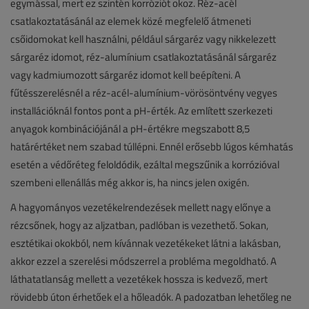
egymással, mert ez szintén korróziót okoz. Réz-acél
csatlakoztatásánál az elemek közé megfelelő átmeneti
csőidomokat kell használni, például sárgaréz vagy nikkelezett
sárgaréz idomot, réz-alumínium csatlakoztatásánál sárgaréz
vagy kadmiumozott sárgaréz idomot kell beépíteni. A
fűtésszerelésnél a réz-acél-alumínium-vörösöntvény vegyes
installációknál fontos pont a pH-érték. Az említett szerkezeti
anyagok kombinációjánál a pH-értékre megszabott 8,5
határértéket nem szabad túllépni. Ennél erősebb lúgos kémhatás
esetén a védőréteg feloldódik, ezáltal megszűnik a korrózióval
szembeni ellenállás még akkor is, ha nincs jelen oxigén.
A hagyományos vezetékelrendezések mellett nagy előnye a
rézcsőnek, hogy az aljzatban, padlóban is vezethető. Sokan,
esztétikai okokból, nem kívánnak vezetékeket látni a lakásban,
akkor ezzel a szerelési módszerrel a probléma megoldható. A
láthatatlanság mellett a vezetékek hossza is kedvező, mert
rövidebb úton érhetőek el a hőleadók. A padozatban lehetőleg ne