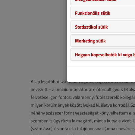
Funkcionális sütik
Statisztikai sütik
Marketing sütik
Hogyan kapcsolhatók ki vagy b
A lap legutóbbi számában a „Tanulságos történetek” r
nevezett – alumíniumradiátorral előfordult gyors lefol
felvetése igen fontos: valamennyi fűtésszerelő kollégá
milyen körülmények között lyukad ki, illetve korrodál.
néhány százezer forint veszteséget könyvelhettem el sz
szemben is úgy rázta le magáról, mint a kutya a vizet. 
(számlával), és adta el a tulajdonosnak (annak nevére 