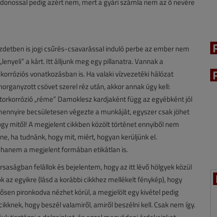
ajdonossal pedig azért nem, mert a gyári számla nem az ő nevére
kezdetben is jogi csűrés-csavarással induló perbe az ember nem
nyeli” a kárt. Itt álljunk meg egy pillanatra. Vannak a
rróziós vonatkozásban is. Ha valaki vízvezetéki hálózat
horganyzott csövet szerel réz után, akkor annak úgy kell:
átorkorrózió „réme” Damoklesz kardjaként függ az egyébként jól
ármennyire becsületesen végezte a munkáját, egyszer csak jöhet
ogy mitől! A megjelent cikkben közölt történet ennyiből nem
e, ha tudnánk, hogy mit, miért, hogyan kerüljünk el.
anem a megjelent formában etikátlan is.
aságban felállok és bejelentem, hogy az itt lévő hölgyek közül
 az egyikre (lásd a korábbi cikkhez mellékelt fénykép), hogy
ősen pironkodva nézhet körül, a megjelölt egy kivétel pedig
ikknek, hogy beszél valamiről, amiről beszélni kell. Csak nem így.