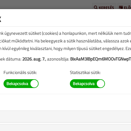
KERESÉS
ELŐ
k
unk úgynevezett sütiket (cookies) a honlapunkon, mert nélkülük nem tud
kciókat működtetni. Ha beleegyezik a sütik használatába, válassza azok
n kívül egyénileg kiválasztani, hogy milyen típusú sütiket engedélyez. E
tének dátuma:
2026. aug. 7.
, azonosítója:
BixAaM3lBpEQm6MOOvTGNwp
TARTALOM
Funkcionális sütik:
Statisztikai sütik:
 |
replő információk mára aktualitásukat veszíthették, valamint a
b.).
pcsolatban?