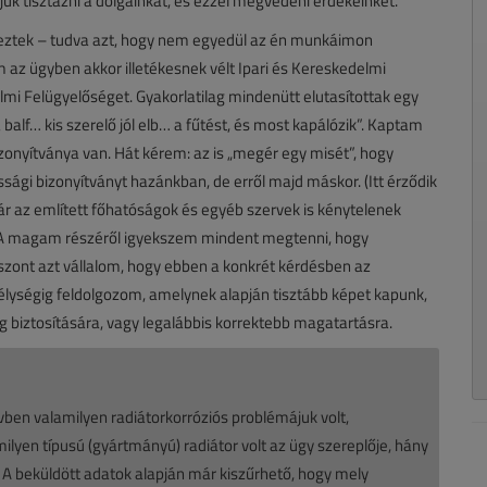
uk tisztázni a dolgainkat, és ezzel megvédeni érdekeinket.
keztek – tudva azt, hogy nem egyedül az én munkáimon
az ügyben akkor illetékesnek vélt Ipari és Kereskedelmi
 Felügyelőséget. Gyakorlatilag mindenütt elutasítottak egy
balf… kis szerelő jól elb… a fűtést, és most kapálózik”. Kaptam
zonyítványa van. Hát kérem: az is „megér egy misét”, hogy
gi bizonyítványt hazánkban, de erről majd máskor. (Itt érződik
r az említett főhatóságok és egyéb szervek is kénytelenek
lni. A magam részéről igyekszem mindent megtenni, hogy
iszont azt vállalom, hogy ebben a konkrét kérdésben az
élységig feldolgozom, amelynek alapján tisztább képet kapunk,
g biztosítására, vagy legalábbis korrektebb magatartásra.
ben valamilyen radiátorkorróziós problémájuk volt,
ilyen típusú (gyártmányú) radiátor volt az ügy szereplője, hány
 A beküldött adatok alapján már kiszűrhető, hogy mely