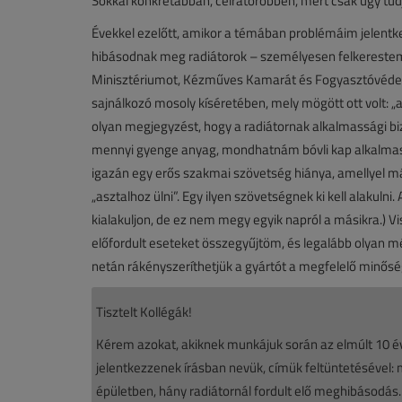
Sokkal konkrétabban, célratörőbben, mert csak úgy tudj
Évekkel ezelőtt, amikor a témában problémáim jelent
hibásodnak meg radiátorok – személyesen felkerestem 
Minisztériumot, Kézműves Kamarát és Fogyasztóvédelmi
sajnálkozó mosoly kíséretében, mely mögött ott volt: „a 
olyan megjegyzést, hogy a radiátornak alkalmassági bi
mennyi gyenge anyag, mondhatnám bóvli kap alkalmassá
igazán egy erős szakmai szövetség hiánya, amellyel má
„asztalhoz ülni”. Egy ilyen szövetségnek ki kell alaku
kialakuljon, de ez nem megy egyik napról a másikra.) V
előfordult eseteket összegyűjtöm, és legalább olyan m
netán rákényszeríthetjük a gyártót a megfelelő minősé
Tisztelt Kollégák!
Kérem azokat, akiknek munkájuk során az elmúlt 10 év
jelentkezzenek írásban nevük, címük feltüntetésével: m
épületben, hány radiátornál fordult elő meghibásodás.