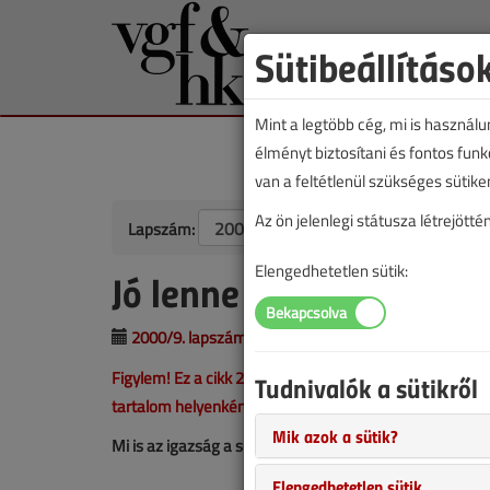
Sütibeállításo
Mint a legtöbb cég, mi is használ
élményt biztosítani és fontos fun
van a feltétlenül szükséges sütike
Az ön jelenlegi státusza létrejöt
Lapszám:
Elengedhetetlen sütik:
Jó lenne tudni, hogy...
2000/9. lapszám
|
Meszlényi Zoltán
|
10 447
Figylem! Ez a cikk 26 éve frissült utoljára. A benne sze
Tudnivalók a sütikről
tartalom helyenként hiányos lehet (képek, táblázatok st
Mik azok a sütik?
Mi is az igazság a sorozatos radiátorlyukadásokkal ka
Elengedhetetlen sütik