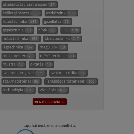
áttekintő táblázat alapján
27
épületgépészet
eszközeink
336
105
fűtéstechnika
gázellátás
466
73
gépészninja
hírek
HKL
10
70
478
hűtéstechnika
klímatechnika
153
217
légtechnika
megújulók
134
28
mekkmester
méréstechnika
73
23
mustra
oktatás
12
10
szakmakörnyezet
szakmapolitika
229
27
szakmatörténet
Tanulságos történetek
98
100
technológia
vízellátás
128
184
MÉG TÖBB ROVAT →
Lapunkat rendszeresen szemlézi az