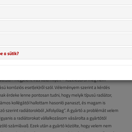
e a sütik?
ovatban megjelent írás valamilyen – közelebbről meg nem
yású korróziós eset(ek)ről szól. Véleményem szerint a kérdés
nak érdeke lenne pontosan tudni, hogy melyik típusú radiátor,
 Számos kollégától hallottam hasonló panaszt, és magam is
ó szerint radiátorokból „kifolyólag”. A gyártó a problémát velem
Ugyanis a radiátorokat vállalkozásom vásárolta a gyártótól
szóló számlával). Ezek után a gyártó közölte, hogy velem nem