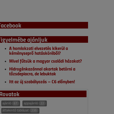
Facebook
Figyelmébe ajánljuk
A homlokzati elvezetés kikerül a
kéményseprő hatásköréből?
Mivel fűtsük a magyar családi házakat?
Hidrogénkazánnal akartak betörni a
tőzsdepiacra, de lebuktak
Itt az új szabályozás – C6 előnyben!
Rovatok
ajánló
appajánló
67
22
áttekintő táblázat
235