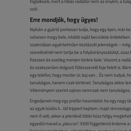
foglalkozik, mert a hibás radiátor nem az enyém, a tul
szól.
Erre mondják, hogy ügyes!
Nyilván a gyártó pontosan tudja, hogy egy ilyen, már 
szívesen megy bele, inkább saját becsülete érdekében „le
szakmában egyértelműen tisztázott jelenségek – még ko
szerelésénél nem tartja be a folyásirányszabályt, azaz 
fizessen és esetleg menjen tönkre bele. Viszont a radi
és szakszerűen dolgozó fűtésszerelő feje felett is. B
egy telefon, hogy mester úr, baj van… És nem tudjuk, h
tanulságos, hanem csak történet. Tanulságos akkor lenn
Véleményem szerint sajnos nemcsak nem tanulságos, h
Engedjenek meg egy profán hasonlatot: ha egy nagy társ
az egyik büdös k…tól trippert kaptam, majd rámosolygok
nem ő volt, akkor a jelenlévő többi húsz hölgy meglehet
egyedül marad a „placcon”. Ettől függetlenül érdeme a c