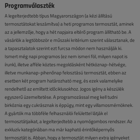
Programválaszték
A legelterjedtebb típus Magyarországon (a kézi állítású
termosztátokat leszámítva) a heti programos termosztát, aminek
az a jellemzője, hogy a hét napjaira eltérő program állítható be. A
vásárlók a legtöbbször e műszaki kritérium szerint választanak, de
a tapasztalatok szerint ezt furcsa módon nem használják ki.
Ismert még napi programos (ez nem ismeri föl, milyen napot is
írunk), illetve afféle köztes megoldásként hétköznap-hétvége,
illetve munkanap-pihenőnap felosztású termosztát, ebben az
esetben két program határozható meg, és ezek valamelyike
rendelhető az említett időciklusokhoz. Jogos igény a készülék
egyszerű üzemeltetése. A programozással meg kell tudni
birkóznia egy cukrásznak is éppúgy, mint egy villamosmérnöknek.
A gyártók ma többféle felhasználói felülettel látják el
termosztátjaikat, a legelterjedtebb a nyomógombos rendszer. Az
exkluzív kategóriában ma már kapható érintőképernyős
termosztát is. Abban, hogy a termosztát milyen extra igényeket