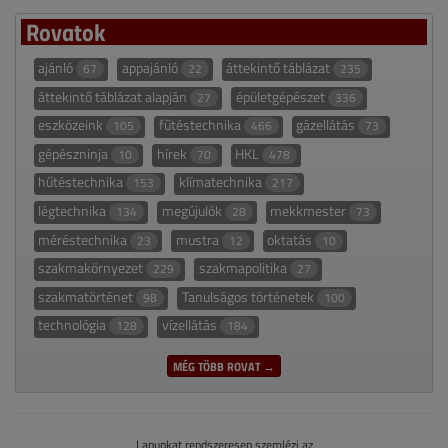
Rovatok
ajánló
appajánló
áttekintő táblázat
67
22
235
áttekintő táblázat alapján
épületgépészet
27
336
eszközeink
fűtéstechnika
gázellátás
105
466
73
gépészninja
hírek
HKL
10
70
478
hűtéstechnika
klímatechnika
153
217
légtechnika
megújulók
mekkmester
134
28
73
méréstechnika
mustra
oktatás
23
12
10
szakmakörnyezet
szakmapolitika
229
27
szakmatörténet
Tanulságos történetek
98
100
technológia
vízellátás
128
184
MÉG TÖBB ROVAT →
Lapunkat rendszeresen szemlézi az