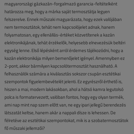
magyarországi gázkazán-forgalmazó garancia-feltételként
határozza meg, hogy a márka saját termosztátja legyen
felszerelve. Ennek műszaki magyarázata, hogy ezek valójában
nem termosztátok, tehát nem kapcsolójelet adnak, hanem
folyamatosan, egy ellenállás-értéket közvetítenek a kazán
elektronikájának, tehát érzékelők, helyesebb elnevezésük beltéri
egység lenne. Első lépésként arról érdemes tájékozódni, hogy a
kazán elektronikája milyen bemenőjelet igényel. Amennyiben ez
2-pont, akkor bármilyen kapcsolótermosztát használható. A
felhasználók számára a kiválasztás sokszor csupán esztétikai
szempontok figyelembevételét jelenti. Ez egyrészről érthető is,
hiszen a mai, modern lakásokban, ahol a hátsó kamra legutolsó
polca is formatervezett, valóban fontos, hogy egy olyan termék,
ami nap mint nap szem előtt van, ne egy ipari jellegű berendezés
látszatát keltse, hanem akár a nappali dísze is lehessen. De
félretéve az esztétikai szempontokat, mik is a szobatermosztátok
fő műszaki jellemzői?