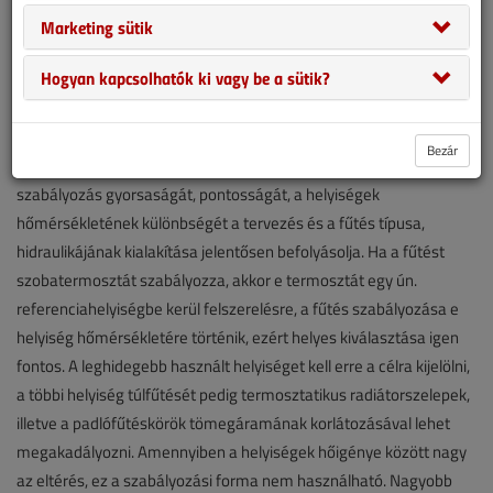
Marketing sütik
Hogyan kapcsolhatók ki vagy be a sütik?
Alapkövetelmény, hogy a felhasználó saját igényeinek megfelelő
Bezár
hőmérsékletet állítson be, lehetőleg minél gyorsabban. A
szabályozás gyorsaságát, pontosságát, a helyiségek
hőmérsékletének különbségét a tervezés és a fűtés típusa,
hidraulikájának kialakítása jelentősen befolyásolja. Ha a fűtést
szobatermosztát szabályozza, akkor e termosztát egy ún.
referenciahelyiségbe kerül felszerelésre, a fűtés szabályozása e
helyiség hőmérsékletére történik, ezért helyes kiválasztása igen
fontos. A leghidegebb használt helyiséget kell erre a célra kijelölni,
a többi helyiség túlfűtését pedig termosztatikus radiátorszelepek,
illetve a padlófűtéskörök tömegáramának korlátozásával lehet
megakadályozni. Amennyiben a helyiségek hőigénye között nagy
az eltérés, ez a szabályozási forma nem használható. Nagyobb