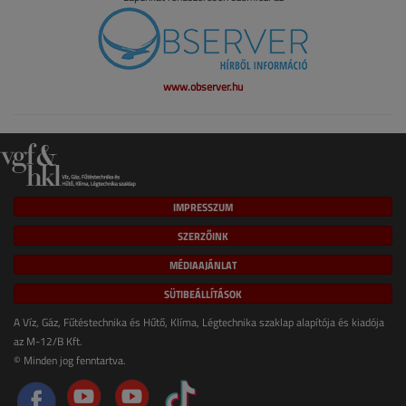
www.observer.hu
IMPRESSZUM
SZERZŐINK
MÉDIAAJÁNLAT
SÜTIBEÁLLÍTÁSOK
A Víz, Gáz, Fűtéstechnika és Hűtő, Klíma, Légtechnika szaklap alapítója és kiadója
az M-12/B Kft.
© Minden jog fenntartva.