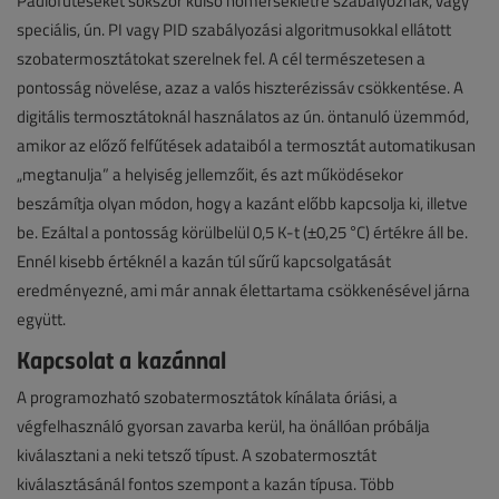
Padlófűtéseket sokszor külső hőmérsékletre szabályoznak, vagy
speciális, ún. PI vagy PID szabályozási algoritmusokkal ellátott
szobatermosztátokat szerelnek fel. A cél természetesen a
pontosság növelése, azaz a valós hiszterézissáv csökkentése. A
digitális termosztátoknál használatos az ún. öntanuló üzemmód,
amikor az előző felfűtések adataiból a termosztát automatikusan
„megtanulja” a helyiség jellemzőit, és azt működésekor
beszámítja olyan módon, hogy a kazánt előbb kapcsolja ki, illetve
be. Ezáltal a pontosság körülbelül 0,5 K-t (±0,25 °C) értékre áll be.
Ennél kisebb értéknél a kazán túl sűrű kapcsolgatását
eredményezné, ami már annak élettartama csökkenésével járna
együtt.
Kapcsolat a kazánnal
A programozható szobatermosztátok kínálata óriási, a
végfelhasználó gyorsan zavarba kerül, ha önállóan próbálja
kiválasztani a neki tetsző típust. A szobatermosztát
kiválasztásánál fontos szempont a kazán típusa. Több