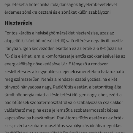
épületeket a hőtechnikai tulajdonságok figyelembevételével
érdemes zónákra osztani és e zónákat külön szabályozni.
Hiszterézis
Fontos kérdés a helyiséghőmérséklet hiszterézise, azaz az
alapjeltől (kívánt hőmérséklettől) való eltérése negatív ill. pozitív
irányban. Igen kedvezőtlen esetben ez az érték a 6 K-t (azaz ±3
°C-t) is elérheti, ami a komfortérzet jelentős csökkenésével és az
energiaköltség növekedésével jár. E tényező a rendszer
késleltetési és a kiegyenlítési idejének ismeretében határozható
meg számszerűen. Nehéz a rendszer szabályozása, ha e két
tényező hányadosa nagy. Padlófűtés esetén, a betonréteg által
tárolt hőenergia miatt a késleltetési idő igen nagy lehet, ezért a
padlófűtések szobatermosztátról való szabályozása csak akkor
valósítható meg, ha ezt a jellemzőt a szobatermosztát képes
kapcsolásaiba beszámítani. Radiátoros fűtés esetén ez az érték
kicsi, ezért a szobatermosztátos szabályozás ideális megoldás.