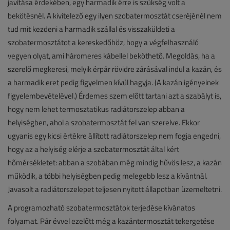
javítása érdekében, egy harmadik érre is szükség volt a
bekötésnél. A kivitelező egy ilyen szobatermosztát cseréjénél nem
tud mit kezdeni a harmadik szállal és visszaküldeti a
szobatermosztátot a kereskedőhöz, hogy a végfelhasználó
vegyen olyat, ami háromeres kábellel beköthető. Megoldás, ha a
szerelő megkeresi, melyik érpár rövidre zárásával indul a kazán, és
a harmadik eret pedig figyelmen kívül hagyja. (A kazán igényeinek
figyelembevételével.) Érdemes szem előtt tartani azt a szabályt is,
hogy nem lehet termosztatikus radiátorszelep abban a
helyiségben, ahol a szobatermosztát fel van szerelve. Ekkor
ugyanis egy kicsi értékre állított radiátorszelep nem fogja engedni,
hogy az a helyiség elérje a szobatermosztát által kért
hőmérsékletet: abban a szobában még mindig hűvös lesz, a kazán
működik, a többi helyiségben pedig melegebb lesz a kívántnál.
Javasolt a radiátorszelepet teljesen nyitott állapotban üzemeltetni.
A programozható szobatermosztátok terjedése kívánatos
folyamat. Pár évvel ezelőtt még a kazántermosztát tekergetése