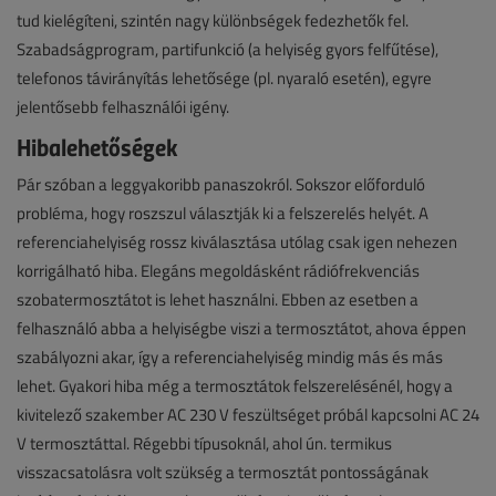
tud kielégíteni, szintén nagy különbségek fedezhetők fel.
Szabadságprogram, partifunkció (a helyiség gyors felfűtése),
telefonos távirányítás lehetősége (pl. nyaraló esetén), egyre
jelentősebb felhasználói igény.
Hibalehetőségek
Pár szóban a leggyakoribb panaszokról. Sokszor előforduló
probléma, hogy roszszul választják ki a felszerelés helyét. A
referenciahelyiség rossz kiválasztása utólag csak igen nehezen
korrigálható hiba. Elegáns megoldásként rádiófrekvenciás
szobatermosztátot is lehet használni. Ebben az esetben a
felhasználó abba a helyiségbe viszi a termosztátot, ahova éppen
szabályozni akar, így a referenciahelyiség mindig más és más
lehet. Gyakori hiba még a termosztátok felszerelésénél, hogy a
kivitelező szakember AC 230 V feszültséget próbál kapcsolni AC 24
V termosztáttal. Régebbi típusoknál, ahol ún. termikus
visszacsatolásra volt szükség a termosztát pontosságának