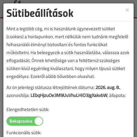
Sütibeállítások
×
Toggle
naviga
Mint a legtöbb cég, mi is használunk úgynevezett sütiket
(cookies) a honlapunkon, mert nélkülük nem tudnánk megfelelő
felhasználói élményt biztosítani és fontos funkciókat
működtetni. Ha beleegyezik a sütik használatába, válassza azok
Lapszám:
elfogadását. Önnek lehetősége van a feltétlenül szükséges
sütiken kívül egyénileg kiválasztani, hogy milyen típusú sütiket
TARTALOM
engedélyez. Ezekről alább bővebben olvashat.
Az ön jelenlegi státusza létrejöttének dátuma:
2026. aug. 8.
,
Fűtéstechnika
azonosítója:
LEbqHjzuOe3M9UuVhuLHIO3JgXakvbW
, állapota:
Szobatermosztátok
Elengedhetetlen sütik:
2002/12. lapszám
|
Tóth István
|
34 666 |
Funkcionális sütik:
Figylem! Ez a cikk 24 éve frissült utoljára. A benne szereplő