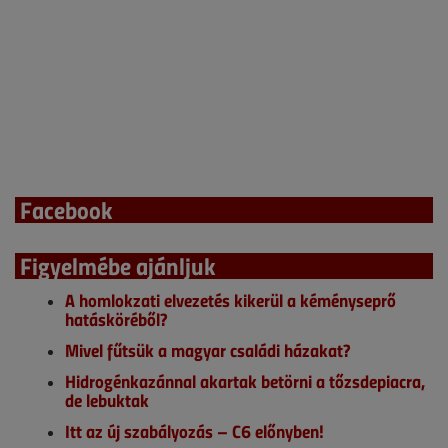
Facebook
Figyelmébe ajánljuk
A homlokzati elvezetés kikerül a kéményseprő
hatásköréből?
Mivel fűtsük a magyar családi házakat?
Hidrogénkazánnal akartak betörni a tőzsdepiacra,
de lebuktak
Itt az új szabályozás – C6 előnyben!