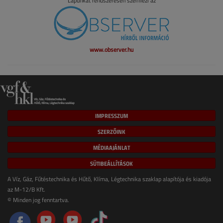
Lapunkat rendszeresen szemlézi az
www.observer.hu
IMPRESSZUM
SZERZŐINK
MÉDIAAJÁNLAT
SÜTIBEÁLLÍTÁSOK
A Víz, Gáz, Fűtéstechnika és Hűtő, Klíma, Légtechnika szaklap alapítója és kiadója
az M-12/B Kft.
© Minden jog fenntartva.