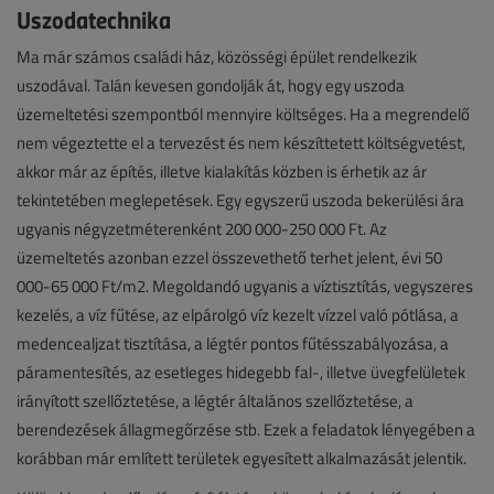
Uszodatechnika
Ma már számos családi ház, közösségi épület rendelkezik
uszodával. Talán kevesen gondolják át, hogy egy uszoda
üzemeltetési szempontból mennyire költséges. Ha a megrendelő
nem végeztette el a tervezést és nem készíttetett költségvetést,
akkor már az építés, illetve kialakítás közben is érhetik az ár
tekintetében meglepetések. Egy egyszerű uszoda bekerülési ára
ugyanis négyzetméterenként 200 000-250 000 Ft. Az
üzemeltetés azonban ezzel összevethető terhet jelent, évi 50
000-65 000 Ft/m2. Megoldandó ugyanis a víztisztítás, vegyszeres
kezelés, a víz fűtése, az elpárolgó víz kezelt vízzel való pótlása, a
medencealjzat tisztítása, a légtér pontos fűtésszabályozása, a
páramentesítés, az esetleges hidegebb fal-, illetve üvegfelületek
irányított szellőztetése, a légtér általános szellőztetése, a
berendezések állagmegőrzése stb. Ezek a feladatok lényegében a
korábban már említett területek egyesített alkalmazását jelentik.