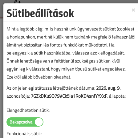
Sütibeállítások
×
Tog
nav
Mint a legtöbb cég, mi is használunk úgynevezett sütiket (cookies)
a honlapunkon, mert nélkülük nem tudnánk megfelelő felhasználói
élményt biztosítani és fontos funkciókat működtetni. Ha
beleegyezik a sütik használatába, válassza azok elfogadását.
Lapszám:
Önnek lehetősége van a feltétlenül szükséges sütiken kívül
egyénileg kiválasztani, hogy milyen típusú sütiket engedélyez.
TARTALOM
Ezekről alább bővebben olvashat.
Épületgépészet III.
Az ön jelenlegi státusza létrejöttének dátuma:
2026. aug. 9.
,
azonosítója:
7GZkDKu9Q79VCk5Ia1RoKD4snfYYXxF
, állapota:
épületvillamosság
Elengedhetetlen sütik:
2002/9. lapszám
|
Dr. Chappon Miklós
Keszthelyi István
|
3940 |
Funkcionális sütik:
Figylem! Ez a cikk 24 éve frissült utoljára. A benne szereplő