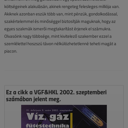
költségeinek alakulásán, akinek rengeteg felesleges milliója van.
Akiknek azonban eszük több van, mint pénzük, gondolkodással,
szakértelemmel és minőséggel biztosítják maguknak, hogy az
egyes szakmák ismerői megtakarítást érjenek el számukra.
Olvasóink nagy többsége, mint kivitelező szakember ezzel a
szemlélettel hoszszú távon nélkülözhetetlenné teheti magát a
piacon.
Ez a cikk a VGF&HKL 2002. szeptemberi
számában jelent meg.