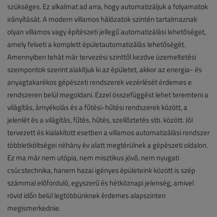
szükséges. Ez alkalmat ad arra, hogy automatizáljuk a folyamatok
irányítását. A modern villamos hálózatok szintén tartalmaznak
olyan villamos vagy építészeti jellegű automatizálási lehetőséget,
amely felveti a komplett épületautomatizálás lehetőségét.
Amennyiben tehát már tervezési szinttől kezdve üzemeltetési
szempontok szerint alakítjuk ki az épületet, akkor az energia- és
anyagtakarékos gépészeti rendszerek vezérlését érdemes e
rendszeren belül megoldani. Ezzel összefüggést lehet teremteni a
világítás, árnyékolás és a fűtési-hűtési rendszerek között, a
jelenlét és a világítás, fűtés, hűtés, szellőztetés stb. között. Jól
tervezett és kialakított esetben a villamos automatizálási rendszer
többletköltségei néhány év alatt megtérülnek a gépészeti oldalon.
Ez ma már nem utópia, nem misztikus jövő, nem nyugati
csúcstechnika, hanem hazai igényes épületeink között is szép
számmal előforduló, egyszerű és hétköznapi jelenség, amivel
rövid időn belül legtöbbünknek érdemes alapszinten
megismerkednie.