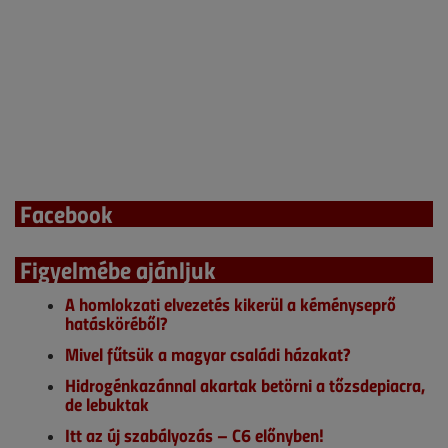
Facebook
Figyelmébe ajánljuk
A homlokzati elvezetés kikerül a kéményseprő
hatásköréből?
Mivel fűtsük a magyar családi házakat?
Hidrogénkazánnal akartak betörni a tőzsdepiacra,
de lebuktak
Itt az új szabályozás – C6 előnyben!