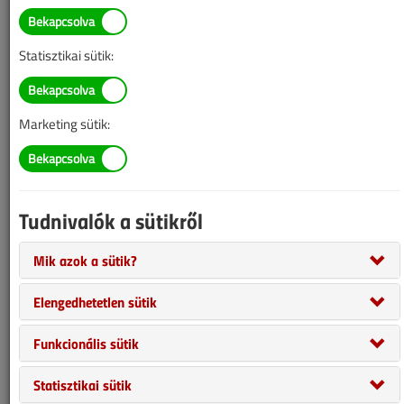
információk mára aktualitásukat veszíthették, valamint a tartalom
helyenként hiányos lehet (képek, táblázatok stb.).
Statisztikai sütik:
Nyílt épületgépészeti berendezéseink, a szellőztetés, csatornázás,
uszodatechnika, esővízgyűjtők stb. azzal tűnnek ki üzemeltetési
szempontból, hogy a külső szennyeződéseket, az anyagáramlás
Marketing sütik:
szabályozását figyelembe kell venni.
Tudnivalók a sütikről
Mik azok a sütik?
Elengedhetetlen sütik
Funkcionális sütik
Statisztikai sütik