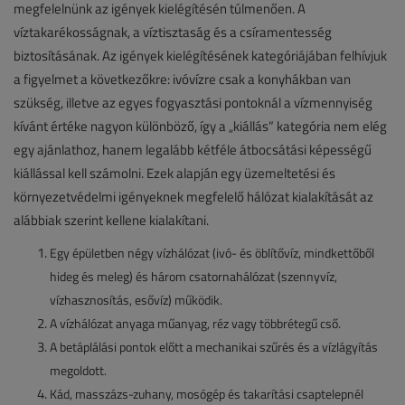
megfelelnünk az igények kielégítésén túlmenően. A
víztakarékosságnak, a víztisztaság és a csíramentesség
biztosításának. Az igények kielégítésének kategóriájában felhívjuk
a figyelmet a következőkre: ivóvízre csak a konyhákban van
szükség, illetve az egyes fogyasztási pontoknál a vízmennyiség
kívánt értéke nagyon különböző, így a „kiállás” kategória nem elég
egy ajánlathoz, hanem legalább kétféle átbocsátási képességű
kiállással kell számolni. Ezek alapján egy üzemeltetési és
környezetvédelmi igényeknek megfelelő hálózat kialakítását az
alábbiak szerint kellene kialakítani.
Egy épületben négy vízhálózat (ivó- és öblítővíz, mindkettőből
hideg és meleg) és három csatornahálózat (szennyvíz,
vízhasznosítás, esővíz) működik.
A vízhálózat anyaga műanyag, réz vagy többrétegű cső.
A betáplálási pontok előtt a mechanikai szűrés és a vízlágyítás
megoldott.
Kád, masszázs-zuhany, mosógép és takarítási csaptelepnél