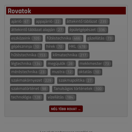
Rovatok
ajánló
appajánló
áttekintő táblázat
67
22
235
áttekintő táblázat alapján
épületgépészet
27
336
eszközeink
fűtéstechnika
gázellátás
105
466
73
gépészninja
hírek
HKL
10
70
478
hűtéstechnika
klímatechnika
153
217
légtechnika
megújulók
mekkmester
134
28
73
méréstechnika
mustra
oktatás
23
12
10
szakmakörnyezet
szakmapolitika
229
27
szakmatörténet
Tanulságos történetek
98
100
technológia
vízellátás
128
184
MÉG TÖBB ROVAT →