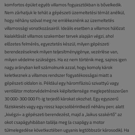
komfortos épület egyéb villamos fogyasztókban is bővelkedik.
Nem zárhatjuk le tehát a gépészeti üzemeltetési témát anélkül,
hogy néhány szóval meg ne emlékeznénk az üzemeltetés
villamossági vonatkozásairól. Ideális esetben a villamos hálózat
kialakítását villamos szakember tervek alapján végzi, ahol
előzetes felmérés, egyeztetés készül, milyen gépészeti
berendezéseknek milyen teljesítményigénye, vezérlése van,
milyen védelme szükséges. Ha ez nem történik meg, sajnos igen
nagy arányban kell számolnunk azzal, hogy komoly károk
keletkeznek a villamos rendszer fogyatékosságai miatt a
gépészeti oldalon is. Például egy háromfázisú szivattyú vagy
ventilátor motorvédelmének kiépítetlensége meglepetésszerűen
30 000-300 000 Ft-ig terjedő károkat okozhat. Egy egyszerű
fáziskiesés vagy egy rossz kapcsolóérintkező néhány perc alatt
„kivégzi« a gépészeti berendezést, majd a „laikus szakértő” az
okot csapágyhibában találja meg (a csapágy a motor
túlmelegedése következtében ugyanis legtöbbször károsodik). Ha