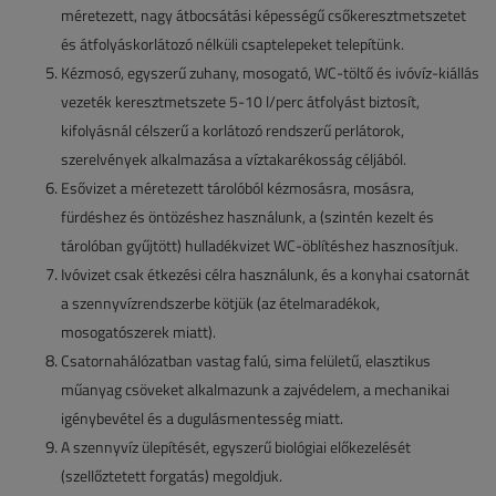
méretezett, nagy átbocsátási képességű csőkeresztmetszetet
és átfolyáskorlátozó nélküli csaptelepeket telepítünk.
Kézmosó, egyszerű zuhany, mosogató, WC-töltő és ivóvíz-kiállás
vezeték keresztmetszete 5-10 l/perc átfolyást biztosít,
kifolyásnál célszerű a korlátozó rendszerű perlátorok,
szerelvények alkalmazása a víztakarékosság céljából.
Esővizet a méretezett tárolóból kézmosásra, mosásra,
fürdéshez és öntözéshez használunk, a (szintén kezelt és
tárolóban gyűjtött) hulladékvizet WC-öblítéshez hasznosítjuk.
Ivóvizet csak étkezési célra használunk, és a konyhai csatornát
a szennyvízrendszerbe kötjük (az ételmaradékok,
mosogatószerek miatt).
Csatornahálózatban vastag falú, sima felületű, elasztikus
műanyag csöveket alkalmazunk a zajvédelem, a mechanikai
igénybevétel és a dugulásmentesség miatt.
A szennyvíz ülepítését, egyszerű biológiai előkezelését
(szellőztetett forgatás) megoldjuk.