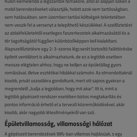
Külön kiemelendő a légszárítók témaköre, ahol ár alapján sokan a
mobil berendezéseket választják, holott azok sem tartósságban,
sem hatásukban, sem üzemben tartási költségek tekintetében
nem veszik fel a versenyt a telepíthető készülékkel. A szellőztetést
az ablakfelületektől esetleges faszerkezetek alkalmazásától és a
tér tagoltságától függően különbözőképpen kell kialakítani.
Alapszellőztetésre egy 2-3-szoros légcserét biztosító faláttörésbe
épített ventilátort is alkalmazhatunk, de ez a legtöbb esetben
messze elégtelen ahhoz, hogy ne kelljen az épületállag gyors
romlásával, illetve esztétikai hibákkal számolni. Az elmondottaknál
kisebb, privát uszodákra gondoltunk, mert ott sajnos gyakran a
megrendelő „tudja a legjobban, hogy mit akar". Itt is, mint a
legtöbb gépészeti rendszer esetében biztos megtakarítás és
pontos információ érhető el a tervező közreműködésével, akár
kisebb, akár nagyobb létesítményekről van szó.
Épületvillamosság, villamossági hálózat
A gépészeti berendezések 99%-ban villamos hajtásúak, s egy