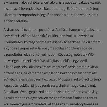
a villamos hálózat hibás, a kárt akkor is a gépész nyakába varrják,
hiszen az ő berendezése hibásodott meg. Ezért érdemes érteni
villamos szempontból is legalább ahhoz a berendezéshez, amit
éppen szerelünk.
A villamos hálózat nem pusztán a táplálást, hanem legtöbbször a
vezérlést is ellátja. Mint előző cikkünkben írtuk, a vezérlés az
üzemeltetési költség optimalizálásának fő eszköze. Sokszor fordul
elő, hogy a gépészet villamos „megoldása" biztonságos, de
üzemeltetési oldalról kényelmetlen. Közösségi épületek WC-
helyiségeinek szellőztetése, világítása például egyszerű
billenőkapcsolók által vezérelve, megfelelő védelemmel ellátva
biztonságos, de várhatóan az állandó bekapcsolt állapot miatt
90%-ban felesleges üzemhez vezet. Mozgásérzékelőkről történő
kapcsolás például itt jobb rendszertechnikai megoldást jelent.
Általában véve a gépészeti berendezések esetében viszonylag
egzakt módon és egyszerűen meghatározható minden fontos
körülmény figyelembevételével az az üzem, amely optimális és