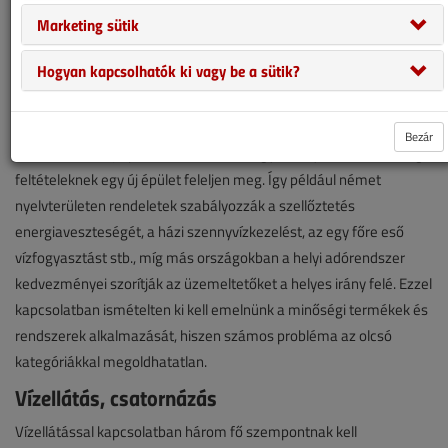
Mai szemlélettel szükséges foglalkozni a környezetvédelmi,
Marketing sütik
anyagtakarékossági problémákkal is. Ezek tekintetében az
Hogyan kapcsolhatók ki vagy be a sütik?
európai csatlakozás közeledtével jogi szabályozásra is
számíthatunk, hiszen a politikai életben a szellemiségében nagyon
pozitív „zöld” mozgalomnak mértékadó szerepe lett, s így
Bezár
elsősorban az új építéseknél előírás, hogy bizonyos takarékossági
feltételeknek egy új épület feleljen meg. Így például német
nyelvterületen rendeletek szabályozzák a szellőztetés
energiaveszteségét, a házi szennyvízkezelést, az egy főre eső
vízfogyasztást stb., míg más országokban a helyi adórendszer
kedvezményei szorítják az üzemeltetőket a helyes irány felé. Ezzel
kapcsolatban ismételten ki kell emelnünk a minőségi termékek és
rendszerek alkalmazását, hiszen számos probléma az olcsó
kategóriákkal megoldhatatlan.
Vízellátás, csatornázás
Vízellátással kapcsolatban három fő szempontnak kell