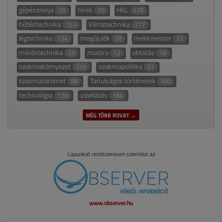
gépészninja
hírek
HKL
10
70
478
hűtéstechnika
klímatechnika
153
217
légtechnika
megújulók
mekkmester
134
28
73
méréstechnika
mustra
oktatás
23
12
10
szakmakörnyezet
szakmapolitika
229
27
szakmatörténet
Tanulságos történetek
98
100
technológia
vízellátás
128
184
MÉG TÖBB ROVAT →
Lapunkat rendszeresen szemlézi az
www.observer.hu