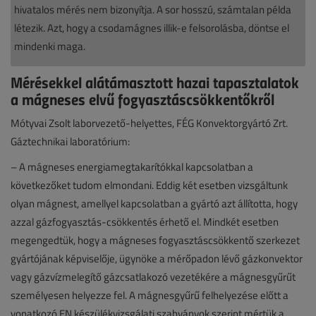
hivatalos mérés nem bizonyítja. A sor hosszú, számtalan példa
létezik. Azt, hogy a csodamágnes illik-e felsorolásba, döntse el
mindenki maga.
Mérésekkel alátámasztott hazai tapasztalatok
a mágneses elvű fogyasztáscsökkentőkről
Mótyvai Zsolt laborvezető-helyettes, FÉG Konvektorgyártó Zrt.
Gáztechnikai laboratórium:
– A mágneses energiamegtakarítókkal kapcsolatban a
következőket tudom elmondani. Eddig két esetben vizsgáltunk
olyan mágnest, amellyel kapcsolatban a gyártó azt állította, hogy
azzal gázfogyasztás-csökkentés érhető el. Mindkét esetben
megengedtük, hogy a mágneses fogyasztáscsökkentő szerkezet
gyártójának képviselője, ügynöke a mérőpadon lévő gázkonvektor
vagy gázvízmelegítő gázcsatlakozó vezetékére a mágnesgyűrűt
személyesen helyezze fel. A mágnesgyűrű felhelyezése előtt a
vonatkozó EN készülékvizsgálati szabványok szerint mértük a