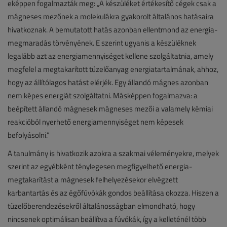
eképpen fogalmazták meg: „A készüléket értékesítő cégek csak a
mágneses mezőnek a molekulákra gyakorolt általános hatásaira
hivatkoznak. A bemutatott hatás azonban ellentmond az energia-
megmaradás törvényének. E szerint ugyanis a készüléknek
legalább azt az energiamennyiséget kellene szolgáltatnia, amely
megfelel a megtakarított tüzelőanyag energiatartalmának, ahhoz,
hogy az állítólagos hatást elérjék. Egy állandó mágnes azonban
nem képes energiát szolgáltatni. Másképpen fogalmazva: a
beépített állandó mágnesek mágneses mezői a valamely kémiai
reakcióból nyerhető energiamennyiséget nem képesek
befolyásolni.”
A tanulmány is hivatkozik azokra a szakmai véleményekre, melyek
szerint az egyébként ténylegesen megfigyelhető energia-
megtakarítást a mágnesek felhelyezésekor elvégzett
karbantartás és az égőfúvókák gondos beállítása okozza. Hiszen a
tüzelőberendezésekről általánosságban elmondható, hogy
nincsenek optimálisan beállítva a fúvókák, így a kelleténél több