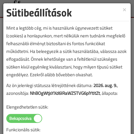
Sütibeállítások
×
Toggle
naviga
Mint a legtöbb cég, mi is használunk úgynevezett sütiket
(cookies) a honlapunkon, mert nélkülük nem tudnánk megfelelő
felhasználói élményt biztosítani és fontos funkciókat
működtetni. Ha beleegyezik a sütik használatába, válassza azok
Lapszám:
elfogadását. Önnek lehetősége van a feltétlenül szükséges
sütiken kívül egyénileg kiválasztani, hogy milyen típusú sütiket
TARTALOM
engedélyez. Ezekről alább bővebben olvashat.
Az ön jelenlegi státusza létrejöttének dátuma:
2026. aug. 9.
,
Gázellátás
azonosítója:
NhBOgWtjsYXd6IRaWZSTVG6plYtItZt
, állapota:
Csodamágnes: zseniális, de
Elengedhetetlen sütik:
találmány vagy átverés?
2011/7-8. lapszám
|
Fülöp Miklós
|
18 273 |
Funkcionális sütik: