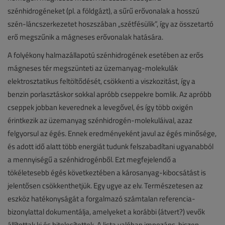
szénhidrogéneket (pl. a földgázt), a sűrű erővonalak a hosszú
szén-láncszerkezetet hoszszában „szétfésülik”, így az összetartó
erő megszűnik a mágneses erővonalak hatására.
A folyékony halmazállapotú szénhidrogének esetében az erős
mágneses tér megszünteti az üzemanyag-molekulák
elektrosztatikus feltöltődését, csökkenti a viszkozitást, így a
benzin porlasztáskor sokkal apróbb cseppekre bomlik. Az apróbb
cseppek jobban keverednek a levegővel, és így több oxigén
érintkezik az üzemanyag szénhidrogén-molekuláival, azaz
felgyorsul az égés. Ennek eredményeként javul az égés minősége,
és adott idő alatt több energiát tudunk felszabadítani ugyanabból
a mennyiségű a szénhidrogénből. Ezt megfejelendő a
tökéletesebb égés következtében a károsanyag-kibocsátást is
jelentősen csökkenthetjük. Egy ugye az elv. Természetesen az
eszköz hatékonyságát a forgalmazó számtalan referencia-
bizonylattal dokumentálja, amelyeket a korábbi (átvert?) vevők
állítottak ki és hitelesítettek. A lista valóban impozáns, hiszen