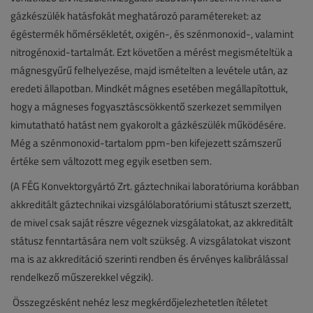
gázkészülék hatásfokát meghatározó paramétereket: az
égéstermék hőmérsékletét, oxigén-, és szénmonoxid-, valamint
nitrogénoxid-tartalmát. Ezt követően a mérést megismételtük a
mágnesgyűrű felhelyezése, majd ismételten a levétele után, az
eredeti állapotban. Mindkét mágnes esetében megállapítottuk,
hogy a mágneses fogyasztáscsökkentő szerkezet semmilyen
kimutatható hatást nem gyakorolt a gázkészülék működésére.
Még a szénmonoxid-tartalom ppm-ben kifejezett számszerű
értéke sem változott meg egyik esetben sem.
(A FÉG Konvektorgyártó Zrt. gáztechnikai laboratóriuma korábban
akkreditált gáztechnikai vizsgálólaboratóriumi státuszt szerzett,
de mivel csak saját részre végeznek vizsgálatokat, az akkreditált
státusz fenntartására nem volt szükség. A vizsgálatokat viszont
ma is az akkreditáció szerinti rendben és érvényes kalibrálással
rendelkező műszerekkel végzik).
Összegzésként nehéz lesz megkérdőjelezhetetlen ítéletet