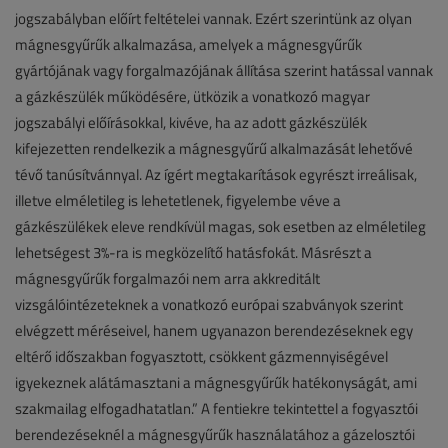
jogszabályban előírt feltételei vannak. Ezért szerintünk az olyan
mágnesgyűrűk alkalmazása, amelyek a mágnesgyűrűk
gyártójának vagy forgalmazójának állítása szerint hatással vannak
a gázkészülék működésére, ütközik a vonatkozó magyar
jogszabályi előírásokkal, kivéve, ha az adott gázkészülék
kifejezetten rendelkezik a mágnesgyűrű alkalmazását lehetővé
tévő tanúsítvánnyal. Az ígért megtakarítások egyrészt irreálisak,
illetve elméletileg is lehetetlenek, figyelembe véve a
gázkészülékek eleve rendkívül magas, sok esetben az elméletileg
lehetségest 3%-ra is megközelítő hatásfokát. Másrészt a
mágnesgyűrűk forgalmazói nem arra akkreditált
vizsgálóintézeteknek a vonatkozó európai szabványok szerint
elvégzett méréseivel, hanem ugyanazon berendezéseknek egy
eltérő időszakban fogyasztott, csökkent gázmennyiségével
igyekeznek alátámasztani a mágnesgyűrűk hatékonyságát, ami
szakmailag elfogadhatatlan.” A fentiekre tekintettel a fogyasztói
berendezéseknél a mágnesgyűrűk használatához a gázelosztói