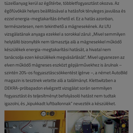
tüzelőanyag kerül az égőtérbe, többletfogyasztást okozva. Az
égőfúvókák helyes beállításával a hatásfok tényleges javulása és
ezzel energia-megtakarítás érhető el. Ez a hatás azonban,
természetesen, nem tekinthető a mágnesekének. Az LfU
vizsgálatának anyaga ezekkel a sorokkal zárul: „Mivel semmilyen
helytálló bizonyíték nem támasztja alá a mágnesekkel működő
készülékek energia-megtakarítási hatását, a hivatal nem
tanácsolja ezen készülékek megvásárlását”. Mivel ugyanezen az
elven működő mágneses eszközt gépjárművekhez is árulnak –
szintén 20%-os fogyasztáscsökkentést ígérve –, a német AutoBild
magazin is tesztnek vetette alá a találmányt. Klettwitzben a
DEKRA-próbapadon elvégzett vizsgálat során semmilyen
fogyasztást és teljesítményt befolyásoló hatást nem tudtak
igazolni, és „kipukkadt luftballonnak” nevezték a készüléket.