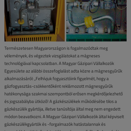
Természetesen Magyarországon is fogalmazódtak meg
vélemények, és végeztek vizsgálatokat a mágneses
technológiával kapcsolatban. A Magyar Gázipari Vállalkozók
Egyesülete az alábbi összefoglalást adta közre a mágnesgyűrűk
alkalmazásáról: „Felhívjuk fogyasztóink figyelmét, hogy a
gázfogyasztás-csökkentőként reklámozott mágnesgyűrűk
hatékonysága szakmai szempontból erősen megkérdőjelezhető
és jogszabályba ütköző! A gázkészülékek működésébe tilos a
gázkészülék gyártója, illetve tanúsítója által meg nem engedett
módon beavatkozni. A Magyar Gázipari Vállalkozók által képviselt
gázkészülékgyártók és -forgalmazók hatástalannak és