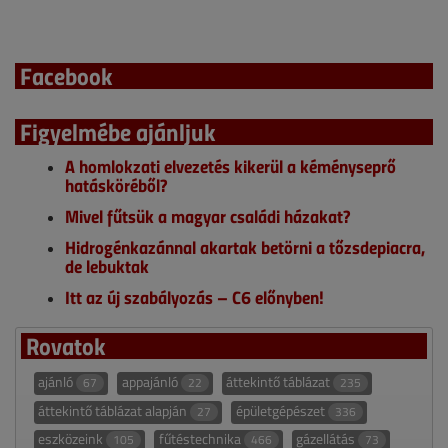
Facebook
Figyelmébe ajánljuk
A homlokzati elvezetés kikerül a kéményseprő
hatásköréből?
Mivel fűtsük a magyar családi házakat?
Hidrogénkazánnal akartak betörni a tőzsdepiacra,
de lebuktak
Itt az új szabályozás – C6 előnyben!
Rovatok
ajánló
appajánló
áttekintő táblázat
67
22
235
áttekintő táblázat alapján
épületgépészet
27
336
eszközeink
fűtéstechnika
gázellátás
105
466
73