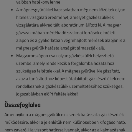
valóban hatékony lenne.
A mágnesgyűrűkkel kapcsolatban még nem közöltek olyan
hiteles vizsgálati eredményt, amelyet gázkészülékek
vizsgálatára akkreditált laboratórium állított ki. A magyar
gázszakmában mértékadó szakmai források elméleti
alapon és a gyakorlatban végrehajtott mérések alapján is a
mágnesgyűrűk hatástalanságát támasztják alá.
Magyarországon csak olyan gázkészülék helyezhető
üzembe, amely rendelkezik a forgalomba hozatalhoz
szükséges feltételekkel. A mágnesgyűrűvel kiegészített,
azaz a tanúsítotthoz képest átalakított gázkészülékek nem
rendelkeznek a gázkészülék üzemeltetéséhez szükséges,
jogszabályban előírt feltételekkel!
Összefoglalva
Amennyiben a mágnesgyűrűk nincsenek hatással a gázkészülék
működésére, akkor a jelenlétük nem különösebben kifogásolható,
nem zavaró. Ha viszont hatással vannak, akkor az alkalmazásnak