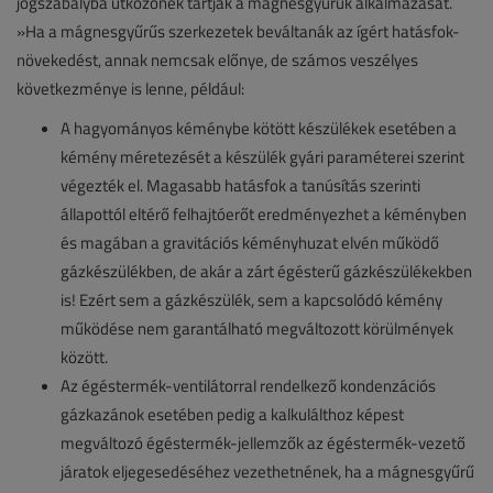
jogszabályba ütközőnek tartják a mágnesgyűrűk alkalmazását.
»Ha a mágnesgyűrűs szerkezetek beváltanák az ígért hatásfok-
növekedést, annak nemcsak előnye, de számos veszélyes
következménye is lenne, például:
A hagyományos kéménybe kötött készülékek esetében a
kémény méretezését a készülék gyári paraméterei szerint
végezték el. Magasabb hatásfok a tanúsítás szerinti
állapottól eltérő felhajtóerőt eredményezhet a kéményben
és magában a gravitációs kéményhuzat elvén működő
gázkészülékben, de akár a zárt égésterű gázkészülékekben
is! Ezért sem a gázkészülék, sem a kapcsolódó kémény
működése nem garantálható megváltozott körülmények
között.
Az égéstermék-ventilátorral rendelkező kondenzációs
gázkazánok esetében pedig a kalkulálthoz képest
megváltozó égéstermék-jellemzők az égéstermék-vezető
járatok eljegesedéséhez vezethetnének, ha a mágnesgyűrű