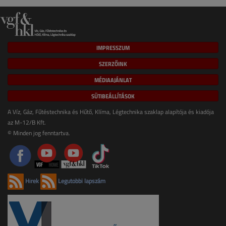
IMPRESSZUM
SZERZŐINK
MÉDIAAJÁNLAT
SÜTIBEÁLLÍTÁSOK
A Víz, Gáz, Fűtéstechnika és Hűtő, Klíma, Légtechnika szaklap alapítója és kiadója
az M-12/B Kft.
© Minden jog fenntartva.
Hírek
Legutóbbi lapszám