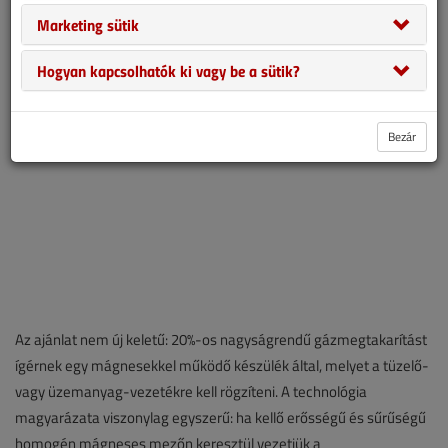
megtakarítást. A téma azóta is aktuális, hiszen továbbra is piacon
Marketing sütik
van a termék, így ismét foglakozunk vele.
Hogyan kapcsolhatók ki vagy be a sütik?
Bezár
Az ajánlat nem új keletű: 20%-os nagyságrendű gázmegtakarítást
ígérnek egy mágnesekkel működő készülék által, melyet a tüzelő-
vagy üzemanyag-vezetékre kell rögzíteni. A technológia
magyarázata viszonylag egyszerű: ha kellő erősségű és sűrűségű
homogén mágneses mezőn keresztül vezetjük a