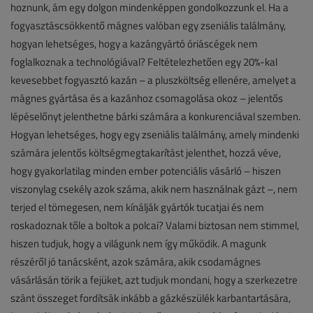
hoznunk, ám egy dolgon mindenképpen gondolkozzunk el. Ha a
fogyasztáscsökkentő mágnes valóban egy zseniális találmány,
hogyan lehetséges, hogy a kazángyártó óriáscégek nem
foglalkoznak a technológiával? Feltételezhetően egy 20%-kal
kevesebbet fogyasztó kazán – a pluszköltség ellenére, amelyet a
mágnes gyártása és a kazánhoz csomagolása okoz – jelentős
lépéselőnyt jelenthetne bárki számára a konkurenciával szemben.
Hogyan lehetséges, hogy egy zseniális találmány, amely mindenki
számára jelentős költségmegtakarítást jelenthet, hozzá véve,
hogy gyakorlatilag minden ember potenciális vásárló – hiszen
viszonylag csekély azok száma, akik nem használnak gázt –, nem
terjed el tömegesen, nem kínálják gyártók tucatjai és nem
roskadoznak tőle a boltok a polcai? Valami biztosan nem stimmel,
hiszen tudjuk, hogy a világunk nem így működik. A magunk
részéről jó tanácsként, azok számára, akik csodamágnes
vásárlásán törik a fejüket, azt tudjuk mondani, hogy a szerkezetre
szánt összeget fordítsák inkább a gázkészülék karbantartására,