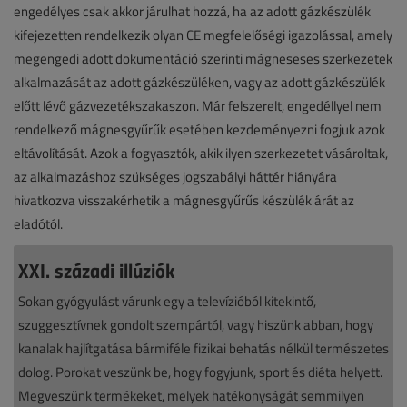
engedélyes csak akkor járulhat hozzá, ha az adott gázkészülék
kifejezetten rendelkezik olyan CE megfelelőségi igazolással, amely
megengedi adott dokumentáció szerinti mágneseses szerkezetek
alkalmazását az adott gázkészüléken, vagy az adott gázkészülék
előtt lévő gázvezetékszakaszon. Már felszerelt, engedéllyel nem
rendelkező mágnesgyűrűk esetében kezdeményezni fogjuk azok
eltávolítását. Azok a fogyasztók, akik ilyen szerkezetet vásároltak,
az alkalmazáshoz szükséges jogszabályi háttér hiányára
hivatkozva visszakérhetik a mágnesgyűrűs készülék árát az
eladótól.
XXI. századi illúziók
Sokan gyógyulást várunk egy a televízióból kitekintő,
szuggesztívnek gondolt szempártól, vagy hiszünk abban, hogy
kanalak hajlítgatása bármiféle fizikai behatás nélkül természetes
dolog. Porokat veszünk be, hogy fogyjunk, sport és diéta helyett.
Megveszünk termékeket, melyek hatékonyságát semmilyen