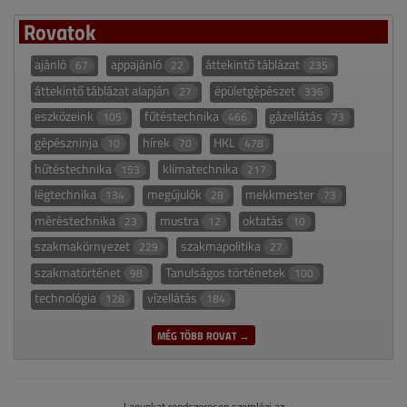
Rovatok
ajánló
appajánló
áttekintő táblázat
67
22
235
áttekintő táblázat alapján
épületgépészet
27
336
eszközeink
fűtéstechnika
gázellátás
105
466
73
gépészninja
hírek
HKL
10
70
478
hűtéstechnika
klímatechnika
153
217
légtechnika
megújulók
mekkmester
134
28
73
méréstechnika
mustra
oktatás
23
12
10
szakmakörnyezet
szakmapolitika
229
27
szakmatörténet
Tanulságos történetek
98
100
technológia
vízellátás
128
184
MÉG TÖBB ROVAT →
Lapunkat rendszeresen szemlézi az