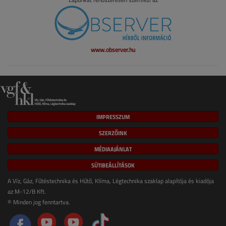
www.observer.hu
IMPRESSZUM
SZERZŐINK
MÉDIAAJÁNLAT
SÜTIBEÁLLÍTÁSOK
A Víz, Gáz, Fűtéstechnika és Hűtő, Klíma, Légtechnika szaklap alapítója és kiadója
az M-12/B Kft.
© Minden jog fenntartva.