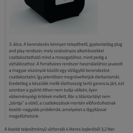
3. ábra. A berendezés könnyen telepíthető, gyakorlatilag plug
and play rendszer, mely szabványos alkatrészekkel
csatlakoztatható mind a mosogatóhoz, mind pedig a
vízhálózathoz. A forraltvizes rendszer használatához javasolt
a magyar viszonyok között egy vízlágyító berendezést
csatlakoztatni, így jelentősen megnövelhetjük élettartamát.
Eredetileg a készülék mellé élethosszig tartó garancia járt, ezt
azonban a gyártó itthon nem tudja vállalni, ilyen
vízkeménységi értékek mellett. Bár a titántartályt nem
„bántja” a vízkő, a csatlakozások mentén előfordulhatnak
kisebb-nagyobb problémák, amelyeket a lágyítással
megelőzhetünk.
A kisebb teljesítményű vízforraló 4 literes bojleréből 3,2 liter