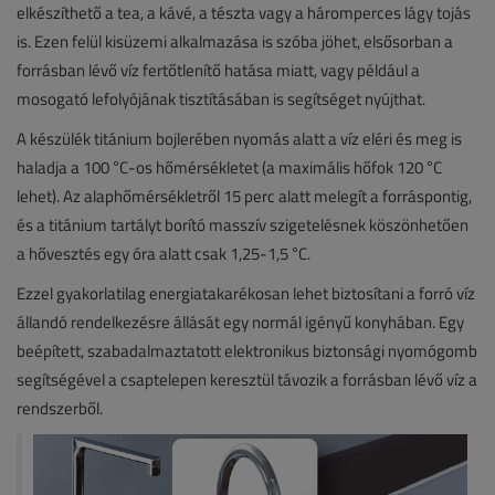
elkészíthető a tea, a kávé, a tészta vagy a háromperces lágy tojás
is. Ezen felül kisüzemi alkalmazása is szóba jöhet, elsősorban a
forrásban lévő víz fertőtlenítő hatása miatt, vagy például a
mosogató lefolyójának tisztításában is segítséget nyújthat.
A készülék titánium bojlerében nyomás alatt a víz eléri és meg is
haladja a 100 °C-os hőmérsékletet (a maximális hőfok 120 °C
lehet). Az alaphőmérsékletről 15 perc alatt melegít a forráspontig,
és a titánium tartályt borító masszív szigetelésnek köszönhetően
a hővesztés egy óra alatt csak 1,25-1,5 °C.
Ezzel gyakorlatilag energiatakarékosan lehet biztosítani a forró víz
állandó rendelkezésre állását egy normál igényű konyhában. Egy
beépített, szabadalmaztatott elektronikus biztonsági nyomógomb
segítségével a csaptelepen keresztül távozik a forrásban lévő víz a
rendszerből.