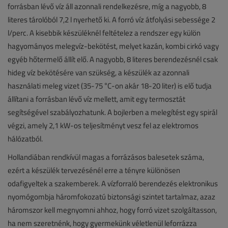
forrásban lévő víz áll azonnali rendelkezésre, míg a nagyobb, 8
literes tárolóból 7,2 l nyerhető ki. A forró víz átfolyási sebessége 2
l/perc. A kisebbik készüléknél feltételez a rendszer egy külön
hagyományos melegvíz-bekötést, melyet kazán, kombi cirkó vagy
egyéb hőtermelő állít elő. A nagyobb, 8 literes berendezésnél csak
hideg víz bekötésére van szükség, a készülék az azonnali
használati meleg vizet (35-75 °C-on akár 18-20 liter) is elő tudja
állítani a forrásban lévő víz mellett, amit egy termosztát
segítségével szabályozhatunk. A bojlerben a melegítést egy spirál
végzi, amely 2,1 kW-os teljesítményt vesz fel az elektromos
hálózatból.
Hollandiában rendkívül magas a forrázásos balesetek száma,
ezért a készülék tervezésénél erre a tényre különösen
odafigyeltek a szakemberek. A vízforraló berendezés elektronikus
nyomógombja háromfokozatú biztonsági szintet tartalmaz, azaz
háromszor kell megnyomni ahhoz, hogy forró vizet szolgáltasson,
ha nem szeretnénk, hogy gyermekünk véletlenül leforrázza