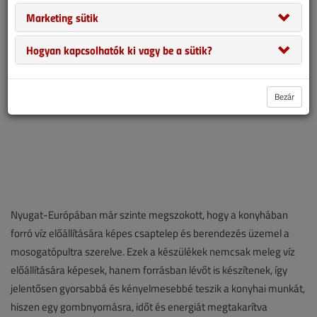
Marketing sütik
Hogyan kapcsolhatók ki vagy be a sütik?
Bezár
Nyugat-Európában már szinte megszokott, hogy a konyhában
forró víz előállítására képes csaptelep és berendezés üzemel a
mosogatópultra szerelve. Ezek a készülékek nemcsak meleg víz
előállítására képesek, hanem forrásban lévőt is készítenek, így
jelentősen gyorsabbá és kényelmesebbé teszik a konyhai munkát,
hiszen egy gombnyomásra, időt és energiát megtakarítva