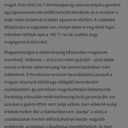
magát. Ezen felül, ha 7-8 másodpercig nyomva tartjuk a gombot,
egy úgynevezett edénytöltő funkciót aktiválunk, és a rendszer a
bojler teljes tartalmát is képes egyszerre kiüríteni. A csaptelep
kifolyószára is szigetelve van, melyet akkor is meg lehet fogni,
miközben átfolyik rajta a 100 °C-os víz, anélkül, hogy
megégetnénk bőrünket.
Magyarországon a vízkeménység kifejezetten magasnak
mondható. Hollandia – ahol a terméket gyártják – jóval alatta
marad a német vízkeménységi fok szerint hazánkban mért
értékeknek. A forraltvizes rendszer használatához javasolt a
magyar viszonyok között egy vízlágyító berendezést
csatlakoztatni, így jelentősen megnövelhetjük élettartamát.
Eredetileg a készülék mellé élethosszig tartó garancia járt, ezt
azonban a gyártó itthon nem tudja vállalni, ilyen vízkeménységi
értékek mellett. Bár a titántartályt nem „bántja” a vízkő, a
csatlakozások mentén előfordulhatnak kisebb-nagyobb
problémák, amelyeket a lágyítással megelőzhetünk. Az ilyen