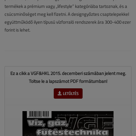
termékek a prémium vagy „lifestyle” kategóriába tartoznak, és a
csúcsminőséget meg kell fizetni. A designgyőztes csaptelepekkel
együttműködő ilyen típusú vízforraló rendszerek ára 300-400 ezer
forint is lehet.
Ez a cikk a VGF&HKL 2015. decemberi számában jelent meg.
Töltse le a lapszámot PDF formátumban!
LETÖLTÉS