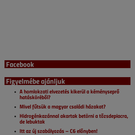
Facebook
Figyelmébe ajánljuk
A homlokzati elvezetés kikerül a kéményseprő
hatásköréből?
Mivel fűtsük a magyar családi házakat?
Hidrogénkazánnal akartak betörni a tőzsdepiacra,
de lebuktak
Itt az új szabályozás – C6 előnyben!