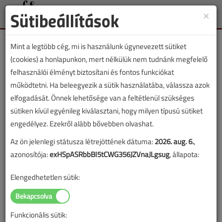
Sütibeállítások
×
Toggle
naviga
Mint a legtöbb cég, mi is használunk úgynevezett sütiket
(cookies) a honlapunkon, mert nélkülük nem tudnánk megfelelő
felhasználói élményt biztosítani és fontos funkciókat
működtetni. Ha beleegyezik a sütik használatába, válassza azok
Lapszám:
elfogadását. Önnek lehetősége van a feltétlenül szükséges
sütiken kívül egyénileg kiválasztani, hogy milyen típusú sütiket
TARTALOM
engedélyez. Ezekről alább bővebben olvashat.
100 °C-os forró víz egy
Az ön jelenlegi státusza létrejöttének dátuma:
2026. aug. 6.
,
azonosítója:
exHSpASRbbBI5tCWG356JZVnaJLgsug
, állapota:
gombnyomásra
Elengedhetetlen sütik:
2015/12. lapszám
|
Lantos Tivadar
|
3542 |
Funkcionális sütik:
Figylem! Ez a cikk 11 éve frissült utoljára. A benne szereplő