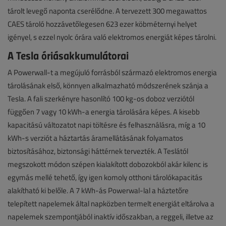
tárolt levegő naponta cserélődne. A tervezett 300 megawattos
CAES tároló hozzávetőlegesen 623 ezer köbméternyi helyet
igényel, s ezzel nyolc órára való elektromos energiát képes tárolni.
A Tesla óriásakkumulátorai
A Powerwall-t a megújuló forrásból származó elektromos energia
tárolásának első, könnyen alkalmazható módszerének szánja a
Tesla. A fali szerkényre hasonlító 100 kg-os doboz verziótól
függően 7 vagy 10 kWh-a energia tárolására képes. A kisebb
kapacitású változatot napi töltésre és felhasználásra, míg a 10
kWh-s verziót a háztartás áramellátásának folyamatos
biztosításához, biztonsági háttérnek tervezték. A Teslától
megszokott módon szépen kialakított dobozokból akár kilenc is
egymás mellé tehető, így igen komoly otthoni tárolókapacitás
alakítható ki belőle. A 7 kWh-ás Powerwal-lal a háztetőre
telepített napelemek által napközben termelt energiát eltárolva a
napelemek szempontjából inaktív időszakban, a reggeli, illetve az