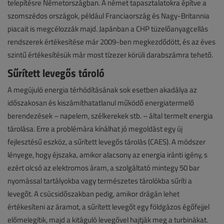
telepítésre Németországban. A német tapasztalatokra építve a
szomszédos országok, például Franciaország és Nagy-Britannia
piacait is megcélozzák majd. Japánban a CHP tüzelőanyagcellás
rendszerek értékesítése már 2009-ben megkezdődött, és az éves
szintű értékesítésük már most tízezer körüli darabszámra tehető.
Sűrített levegős tároló
A megújuló energia térhódításának sok esetben akadálya az
időszakosan és kiszámíthatatlanul működő energiatermelő
berendezések – napelem, szélkerekek stb. – által termelt energia
tárolása. Erre a problémára kínálhat jó megoldást egy új
fejlesztésű eszköz, a sűrített levegős tárolás (CAES). A módszer
lényege, hogy éjszaka, amikor alacsony az energia iránti igény, s
ezért olcsó az elektromos áram, a szolgáltató mintegy 50 bar
nyomással tartályokba vagy természetes tárolókba sűríti a
levegőt. A csúcsidőszakban pedig, amikor drágán lehet
értékesíteni az áramot, a sűrített levegőt egy földgázos égőfejjel
előmelegítik, majd a kitáguló levegővel hajtják meg a turbinákat.