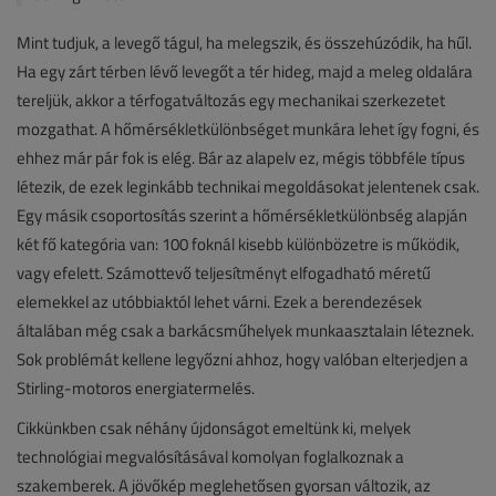
Mint tudjuk, a levegő tágul, ha melegszik, és összehúzódik, ha hűl.
Ha egy zárt térben lévő levegőt a tér hideg, majd a meleg oldalára
tereljük, akkor a térfogatváltozás egy mechanikai szerkezetet
mozgathat. A hőmérsékletkülönbséget munkára lehet így fogni, és
ehhez már pár fok is elég. Bár az alapelv ez, mégis többféle típus
létezik, de ezek leginkább technikai megoldásokat jelentenek csak.
Egy másik csoportosítás szerint a hőmérsékletkülönbség alapján
két fő kategória van: 100 foknál kisebb különbözetre is működik,
vagy efelett. Számottevő teljesítményt elfogadható méretű
elemekkel az utóbbiaktól lehet várni. Ezek a berendezések
általában még csak a barkácsműhelyek munkaasztalain léteznek.
Sok problémát kellene legyőzni ahhoz, hogy valóban elterjedjen a
Stirling-motoros energiatermelés.
Cikkünkben csak néhány újdonságot emeltünk ki, melyek
technológiai megvalósításával komolyan foglalkoznak a
szakemberek. A jövőkép meglehetősen gyorsan változik, az