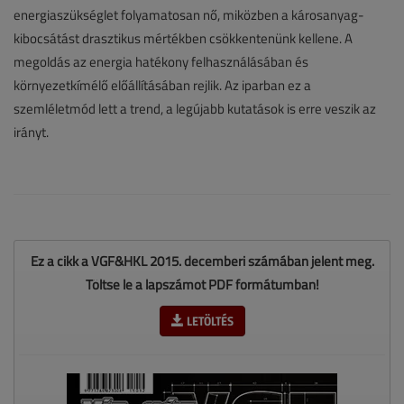
energiaszükséglet folyamatosan nő, miközben a károsanyag-
kibocsátást drasztikus mértékben csökkentenünk kellene. A
megoldás az energia hatékony felhasználásában és
környezetkímélő előállításában rejlik. Az iparban ez a
szemléletmód lett a trend, a legújabb kutatások is erre veszik az
irányt.
Ez a cikk a VGF&HKL 2015. decemberi számában jelent meg.
Töltse le a lapszámot PDF formátumban!
LETÖLTÉS