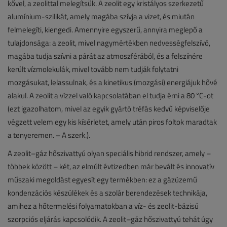
kővel, a zeolittal melegítsük. A zeolit egy kristályos szerkezetű
alumínium-szilikát, amely magába szívja a vizet, és miután
felmelegíti, kiengedi. Amennyire egyszerű, annyira meglepő a
tulajdonsága: a zeolit, mivel nagymértékben nedvességfelszívó,
magába tudja szívni a párát az atmoszférából, és a felszínére
került vízmolekulák, mivel tovább nem tudják folytatni
mozgásukat, lelassulnak, és a kinetikus (mozgási) energiájuk hővé
alakul. A zeolit a vízzel való kapcsolatában el tudja érni a 80 °C-ot
(ezt igazolhatom, mivel az egyik gyártó tréfás kedvű képviselője
végzett velem egy kis kísérletet, amely után piros foltok maradtak
a tenyeremen. – A szerk.).
A zeolit–gáz hőszivattyú olyan speciális hibrid rendszer, amely –
többek között – két, az elmúlt évtizedben már bevált és innovatív
műszaki megoldást egyesít egy termékben: ez a gázüzemű
kondenzációs készülékek és a szolár berendezések technikája,
amihez a hőtermelési folyamatokban a víz- és zeolit-bázisú
szorpciós eljárás kapcsolódik. A zeolit–gáz hőszivattyú tehát úgy