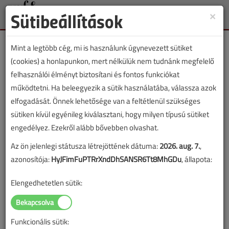
Sütibeállítások
×
Toggle
naviga
Mint a legtöbb cég, mi is használunk úgynevezett sütiket
(cookies) a honlapunkon, mert nélkülük nem tudnánk megfelelő
felhasználói élményt biztosítani és fontos funkciókat
működtetni. Ha beleegyezik a sütik használatába, válassza azok
Lapszám:
elfogadását. Önnek lehetősége van a feltétlenül szükséges
sütiken kívül egyénileg kiválasztani, hogy milyen típusú sütiket
TARTALOM
engedélyez. Ezekről alább bővebben olvashat.
Zsákutca vagy lehetőség:
Az ön jelenlegi státusza létrejöttének dátuma:
2026. aug. 7.
,
azonosítója:
HyJFimFuPTRrXndDhSANSR6Tt8MhGDu
, állapota:
körkép a „zöld”
Elengedhetetlen sütik:
energiaforrásokról
2015/12. lapszám
|
Lantos Tivadar
|
2683 |
Funkcionális sütik: