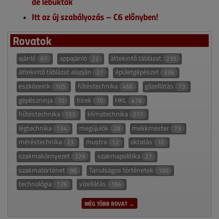
de lebuktak
Itt az új szabályozás – C6 előnyben!
Rovatok
ajánló
appajánló
áttekintő táblázat
67
22
235
áttekintő táblázat alapján
épületgépészet
27
336
eszközeink
fűtéstechnika
gázellátás
105
466
73
gépészninja
hírek
HKL
10
70
478
hűtéstechnika
klímatechnika
153
217
légtechnika
megújulók
mekkmester
134
28
73
méréstechnika
mustra
oktatás
23
12
10
szakmakörnyezet
szakmapolitika
229
27
szakmatörténet
Tanulságos történetek
98
100
technológia
vízellátás
128
184
MÉG TÖBB ROVAT →