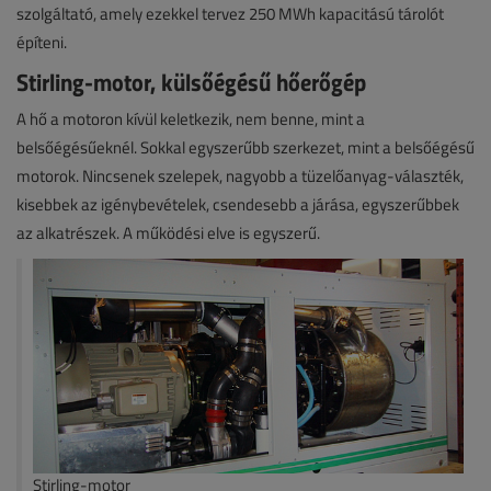
szolgáltató, amely ezekkel tervez 250 MWh kapacitású tárolót
építeni.
Stirling-motor, külsőégésű hőerőgép
A hő a motoron kívül keletkezik, nem benne, mint a
belsőégésűeknél. Sokkal egyszerűbb szerkezet, mint a belsőégésű
motorok. Nincsenek szelepek, nagyobb a tüzelőanyag-választék,
kisebbek az igénybevételek, csendesebb a járása, egyszerűbbek
az alkatrészek. A működési elve is egyszerű.
Stirling-motor