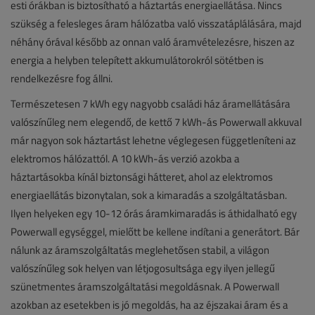
esti órákban is biztosítható a háztartás energiaellátása. Nincs
szükség a felesleges áram hálózatba való visszatáplálására, majd
néhány órával később az onnan való áramvételezésre, hiszen az
energia a helyben telepített akkumulátorokról sötétben is
rendelkezésre fog állni.
Természetesen 7 kWh egy nagyobb családi ház áramellátására
valószínűleg nem elegendő, de kettő 7 kWh-ás Powerwall akkuval
már nagyon sok háztartást lehetne véglegesen függetleníteni az
elektromos hálózattól. A 10 kWh-ás verzió azokba a
háztartásokba kínál biztonsági hátteret, ahol az elektromos
energiaellátás bizonytalan, sok a kimaradás a szolgáltatásban.
Ilyen helyeken egy 10-12 órás áramkimaradás is áthidalható egy
Powerwall egységgel, mielőtt be kellene indítani a generátort. Bár
nálunk az áramszolgáltatás meglehetősen stabil, a világon
valószínűleg sok helyen van létjogosultsága egy ilyen jellegű
szünetmentes áramszolgáltatási megoldásnak. A Powerwall
azokban az esetekben is jó megoldás, ha az éjszakai áram és a