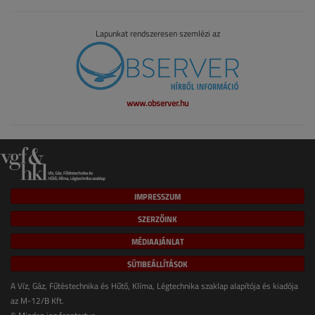
Lapunkat rendszeresen szemlézi az
www.observer.hu
IMPRESSZUM
SZERZŐINK
MÉDIAAJÁNLAT
SÜTIBEÁLLÍTÁSOK
A Víz, Gáz, Fűtéstechnika és Hűtő, Klíma, Légtechnika szaklap alapítója és kiadója
az M-12/B Kft.