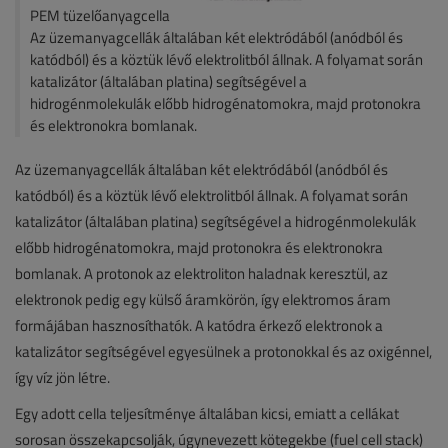
PEM tüzelőanyagcella​​
Az üzemanyagcellák általában két elektródából (anódból és
katódból) és a köztük lévő elektrolitból állnak. A folyamat során
katalizátor (általában platina) segítségével a
hidrogénmolekulák előbb hidrogénatomokra, majd protonokra
és elektronokra bomlanak.
Az üzemanyagcellák általában két elektródából (anódból és
katódból) és a köztük lévő elektrolitból állnak. A folyamat során
katalizátor (általában platina) segítségével a hidrogénmolekulák
előbb hidrogénatomokra, majd protonokra és elektronokra
bomlanak. A protonok az elektroliton haladnak keresztül, az
elektronok pedig egy külső áramkörön, így elektromos áram
formájában hasznosíthatók. A katódra érkező elektronok a
katalizátor segítségével egyesülnek a protonokkal és az oxigénnel,
így víz jön létre.
Egy adott cella teljesítménye általában kicsi, emiatt a cellákat
sorosan összekapcsolják, úgynevezett kötegekbe (fuel cell stack)