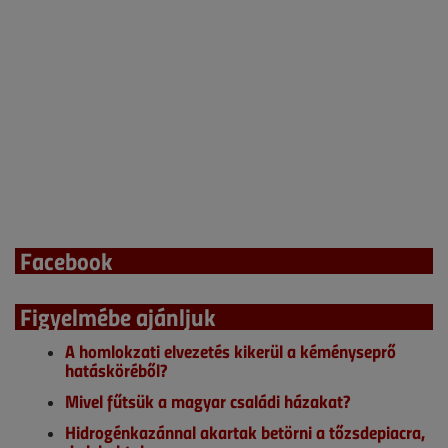
Facebook
Figyelmébe ajánljuk
A homlokzati elvezetés kikerül a kéményseprő
hatásköréből?
Mivel fűtsük a magyar családi házakat?
Hidrogénkazánnal akartak betörni a tőzsdepiacra,