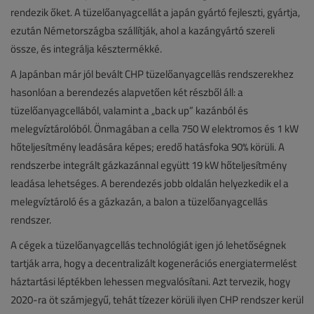
rendezik őket. A tüzelőanyagcellát a japán gyártó fejleszti, gyártja,
ezután Németországba szállítják, ahol a kazángyártó szereli
össze, és integrálja késztermékké.
A Japánban már jól bevált CHP tüzelőanyagcellás rendszerekhez
hasonlóan a berendezés alapvetően két részből áll: a
tüzelőanyagcellából, valamint a „back up” kazánból és
melegvíztárolóból. Önmagában a cella 750 W elektromos és 1 kW
hőteljesítmény leadására képes; eredő hatásfoka 90% körüli. A
rendszerbe integrált gázkazánnal együtt 19 kW hőteljesítmény
leadása lehetséges. A berendezés jobb oldalán helyezkedik el a
melegvíztároló és a gázkazán, a balon a tüzelőanyagcellás
rendszer.
A cégek a tüzelőanyagcellás technológiát igen jó lehetőségnek
tartják arra, hogy a decentralizált kogenerációs energiatermelést
háztartási léptékben lehessen megvalósítani. Azt tervezik, hogy
2020-ra öt számjegyű, tehát tízezer körüli ilyen CHP rendszer kerül