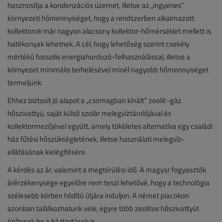
hasznosítja a kondenzációs üzemet, illetve az „ingyenes”
környezeti hőmennyiséget, hogy a rendszerben alkalmazott
kollektorok már nagyon alacsony kollektor-hőmérséklet mellett is
hatékonyak lehetnek. A cél, hogy lehetőség szerint csekély
mértékű fosszilis energiahordozó-felhasználással, illetve a
környezet minimális terhelésével minél nagyobb hőmennyiséget
termeljünk.
Ehhez biztosít jó alapot a „csomagban kínált” zeolit–gáz
hőszivattyú, saját külső szolár melegvíztárolójával és
kollektormezőjével együtt, amely tökéletes alternatíva egy családi
ház fűtési hőszükségletének, illetve használati melegvíz-
ellátásának kielégítésére.
A kérdés az ár, valamint a megtérülési idő. A magyar fogyasztók
árérzékenysége egyelőre nem teszi lehetővé, hogy a technológia
szélesebb körben hódító útjára induljon. A német piacokon
azonban találkozhatunk vele, egyre több zeolitos hőszivattyút
építenek be a háztartások is.