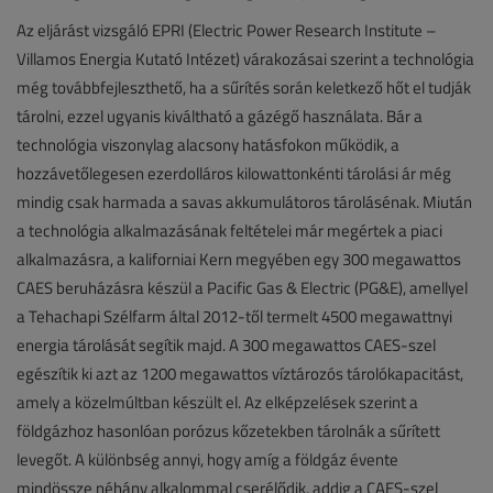
Az eljárást vizsgáló EPRI (Electric Power Research Institute –
Villamos Energia Kutató Intézet) várakozásai szerint a technológia
még továbbfejleszthető, ha a sűrítés során keletkező hőt el tudják
tárolni, ezzel ugyanis kiváltható a gázégő használata. Bár a
technológia viszonylag alacsony hatásfokon működik, a
hozzávetőlegesen ezerdolláros kilowattonkénti tárolási ár még
mindig csak harmada a savas akkumulátoros tárolásénak. Miután
a technológia alkalmazásának feltételei már megértek a piaci
alkalmazásra, a kaliforniai Kern megyében egy 300 megawattos
CAES beruházásra készül a Pacific Gas & Electric (PG&E), amellyel
a Tehachapi Szélfarm által 2012-től termelt 4500 megawattnyi
energia tárolását segítik majd. A 300 megawattos CAES-szel
egészítik ki azt az 1200 megawattos víztározós tárolókapacitást,
amely a közelmúltban készült el. Az elképzelések szerint a
földgázhoz hasonlóan porózus kőzetekben tárolnák a sűrített
levegőt. A különbség annyi, hogy amíg a földgáz évente
mindössze néhány alkalommal cserélődik, addig a CAES-szel