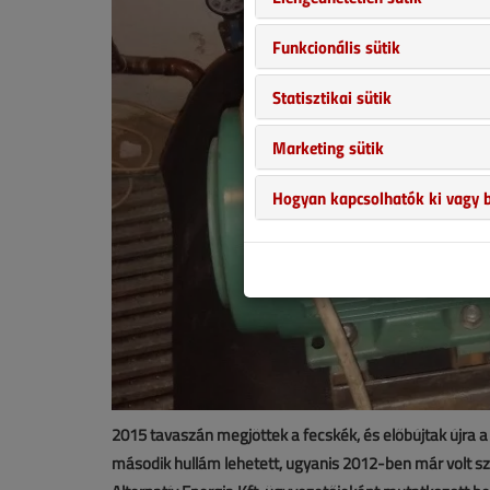
Funkcionális sütik
Statisztikai sütik
Marketing sütik
Hogyan kapcsolhatók ki vagy b
2015 tavaszán megjöttek a fecskék, és előbújtak újra a
második hullám lehetett, ugyanis 2012-ben már volt sz