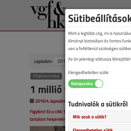
Sütibeállításo
Mint a legtöbb cég, mi is használ
élményt biztosítani és fontos fun
van a feltétlenül szükséges sütike
Az ön jelenlegi státusza létrejöt
Lapszám:
Elengedhetetlen sütik:
Fűtéstechnika
1 millió forint kavitáci
2016/4. lapszám
|
Kardos Ferenc
|
6030 |
Tudnivalók a sütikről
Figylem! Ez a cikk 10 éve frissült utoljára. A benne sze
Mik azok a sütik?
tartalom helyenként hiányos lehet (képek, táblázatok st
Elengedhetetlen sütik