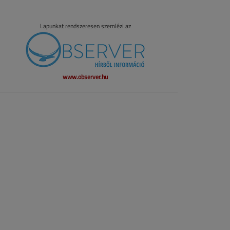
Lapunkat rendszeresen szemlézi az
www.observer.hu