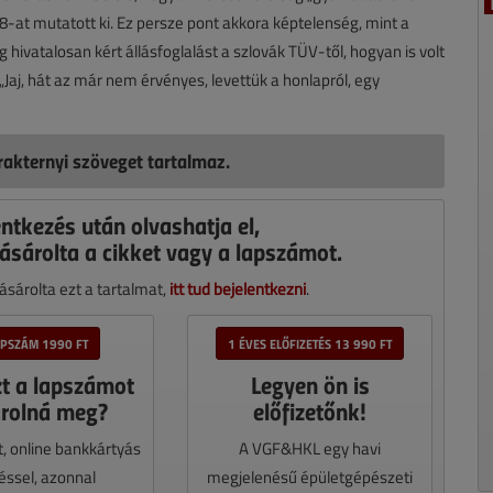
at mutatott ki. Ez persze pont akkora képtelenség, mint a
ivatalosan kért állásfoglalást a szlovák TÜV-től, hogyan is volt
 „Jaj, hát az már nem érvényes, levettük a honlapról, egy
akternyi szöveget tartalmaz.
entkezés után olvashatja el,
ásárolta a cikket vagy a lapszámot.
sárolta ezt a tartalmat,
itt tud bejelentkezni
.
APSZÁM 1990 FT
1 ÉVES ELŐFIZETÉS 13 990 FT
zt a lapszámot
Legyen ön is
rolná meg?
előfizetőnk!
t, online bankkártyás
A VGF&HKL egy havi
téssel, azonnal
megjelenésű épületgépészeti