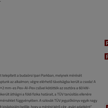
.
t telepített a budaörsi Ipari Parkban, melynek mérését
aptunk az alkalmon; végre elérhető távolságba került a csoda! A
 20×2 mm-es Pex-Al-Pex csővel kötötték az osztóra a 60 kW-
rült áthágni a földi fizika határait, a TÜV tanúsítás ellenére
zhőmérséklet függvényében. A szlovák TÜV jegyzőkönyv egyik nagy
lt kisilabizálni belőle, hogy a mérést kérő cég „gyári adatként”