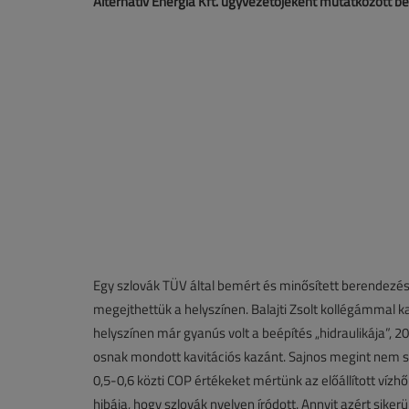
Alternatív Energia Kft. ügyvezetőjeként mutatkozott be
Egy szlovák TÜV által bemért és minősített berendezés
megejthettük a helyszínen. Balajti Zsolt kollégámmal k
helyszínen már gyanús volt a beépítés „hidraulikája”,
osnak mondott kavitációs kazánt. Sajnos megint nem sike
0,5-0,6 közti COP értékeket mértünk az előállított ví
hibája, hogy szlovák nyelven íródott. Annyit azért sikerü