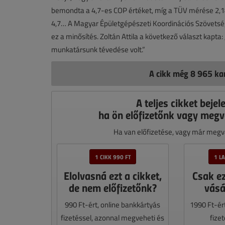
bemondta a 4,7-es COP értéket, míg a TÜV mérése 2,18-
4,7… A Magyar Épületgépészeti Koordinációs Szövetség h
ez a minősítés. Zoltán Attila a következő választ kapta:
munkatársunk tévedése volt.”
A cikk még 8 965 kar
A teljes cikket bejel
ha ön előfizetőnk vagy megv
Ha van előfizetése, vagy már megvá
1 CIKK 990 FT
1 L
Elolvasná ezt a cikket,
Csak e
de nem előfizetőnk?
vásá
990 Ft-ért, online bankkártyás
1990 Ft-ér
fizetéssel, azonnal megveheti és
fize