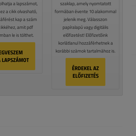
lhatja a lapszámot,
szaklap, amely nyomtatott
z a cikk olvasható,
formában évente 10 alakommal
záférést kap a szám
jelenik meg. Válasszon
cikkéhez, amit pdf
papíralapú vagy digitális
ban le is tölthet.
előfizetést! Előfizetőink
korlátlanul hozzáférhetnek a
korábbi számok tartalmához is.
EGVESZEM
A LAPSZÁMOT
ÉRDEKEL AZ
ELŐFIZETÉS