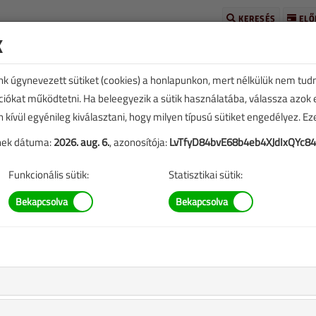
KERESÉS
ELŐ
k
unk úgynevezett sütiket (cookies) a honlapunkon, mert nélkülük nem tud
kciókat működtetni. Ha beleegyezik a sütik használatába, válassza azok
n kívül egyénileg kiválasztani, hogy milyen típusú sütiket engedélyez. E
tének dátuma:
2026. aug. 6.
, azonosítója:
LvTfyD84bvE68b4eb4XJdIxQYc8
TARTALOM
Funkcionális sütik:
Statisztikai sütik:
ós kazán fejlesztésére
replő információk mára aktualitásukat veszíthették, valamint a
b.).