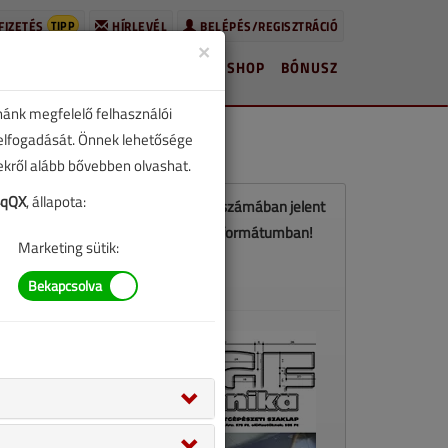
TIPP
FIZETÉS
HÍRLEVÉL
BELÉPÉS/REGISZTRÁCIÓ
×
HÍREK
LAPSZÁMOK
BLOG
SHOP
BÓNUSZ
nánk megfelelő felhasználói
 elfogadását. Önnek lehetősége
zekről alább bővebben olvashat.
4qQX
, állapota:
Ez a cikk a VGF&HKL 2016. áprilisi számában jelent
meg. Töltse le a lapszámot PDF formátumban!
Marketing sütik:
LETÖLTÉS