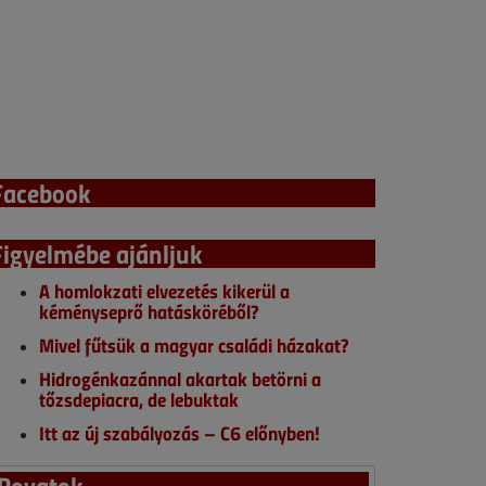
Facebook
Figyelmébe ajánljuk
A homlokzati elvezetés kikerül a
kéményseprő hatásköréből?
Mivel fűtsük a magyar családi házakat?
Hidrogénkazánnal akartak betörni a
tőzsdepiacra, de lebuktak
Itt az új szabályozás – C6 előnyben!
Rovatok