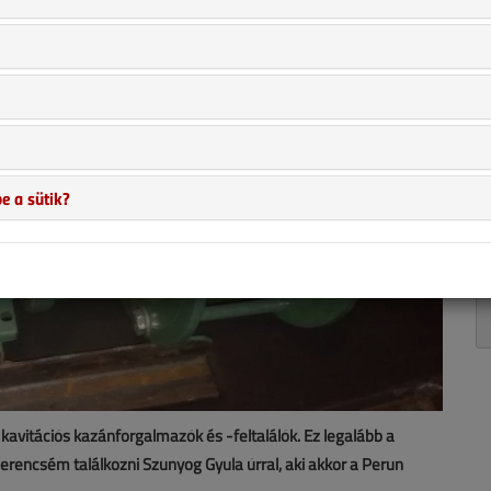
e a sütik?
 kavitációs kazánforgalmazók és -feltalálók. Ez legalább a
erencsém találkozni Szunyog Gyula úrral, aki akkor a Perun