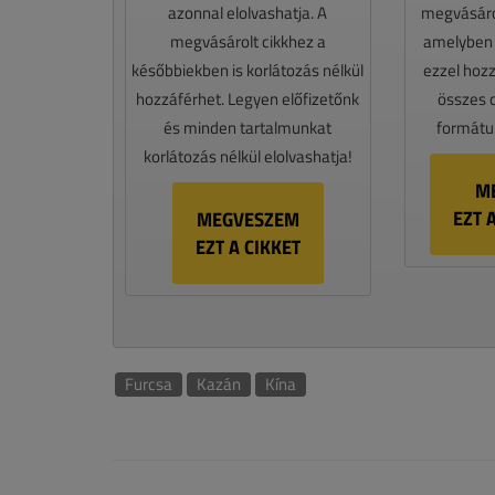
azonnal elolvashatja. A
megvásáro
megvásárolt cikkhez a
amelyben e
későbbiekben is korlátozás nélkül
ezzel hoz
hozzáférhet. Legyen előfizetőnk
összes 
és minden tartalmunkat
formátum
korlátozás nélkül elolvashatja!
M
EZT 
MEGVESZEM
EZT A CIKKET
Furcsa
Kazán
Kína