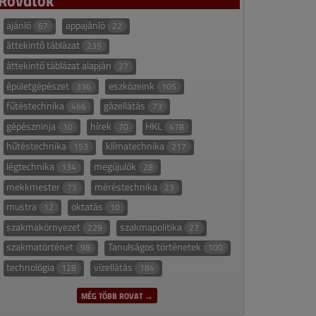
ajánló
appajánló
67
22
áttekintő táblázat
235
áttekintő táblázat alapján
27
épületgépészet
eszközeink
336
105
fűtéstechnika
gázellátás
466
73
gépészninja
hírek
HKL
10
70
478
hűtéstechnika
klímatechnika
153
217
légtechnika
megújulók
134
28
mekkmester
méréstechnika
73
23
mustra
oktatás
12
10
szakmakörnyezet
szakmapolitika
229
27
szakmatörténet
Tanulságos történetek
98
100
technológia
vízellátás
128
184
MÉG TÖBB ROVAT →