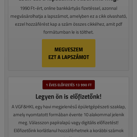
1990 Ft-ért, online bankkártyás fizetéssel, azonnal
megvásárolhatja a lapszámot, amelyben ez a cikk olvasható,
ezzel hozzáférést kap a szám összes cikkéhez, amit pdf
formátumban le is tölthet.
MEGVESZEM
EZT A LAPSZÁMOT
1 ÉVES ELŐFIZETÉS 13 990 FT
Legyen ön is előfizetőnk!
A VGF&HKL egy havi megjelenésű épületgépészeti szaklap,
amely nyomtatott formában évente 10 alakommal jelenik
meg. Válasszon papíralapú vagy digitális előfizetést!
Előfizetőink korlátlanul hozzáférhetnek a korábbi számok