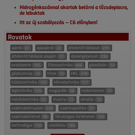
Hidrogénkazánnal akartak betörni a tőzsdepiacra,
de lebuktak
Itt az új szabályozás – C6 előnyben!
Rovatok
ajánló
appajánló
áttekintő táblázat
67
22
235
áttekintő táblázat alapján
épületgépészet
27
336
eszközeink
fűtéstechnika
gázellátás
105
466
73
gépészninja
hírek
HKL
10
70
478
hűtéstechnika
klímatechnika
153
217
légtechnika
megújulók
mekkmester
134
28
73
méréstechnika
mustra
oktatás
23
12
10
szakmakörnyezet
szakmapolitika
229
27
szakmatörténet
Tanulságos történetek
98
100
technológia
vízellátás
128
184