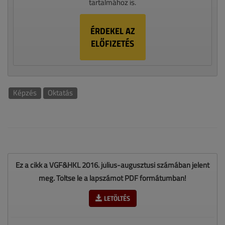
tartalmához is.
ÉRDEKEL AZ
ELŐFIZETÉS
Képzés
Oktatás
Ez a cikk a VGF&HKL 2016. július-augusztusi számában jelent
meg. Töltse le a lapszámot PDF formátumban!
LETÖLTÉS