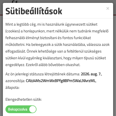
Sütibeállítások
×
Toggle
naviga
Mint a legtöbb cég, mi is használunk úgynevezett sütiket
(cookies) a honlapunkon, mert nélkülük nem tudnánk megfelelő
felhasználói élményt biztosítani és fontos funkciókat
működtetni. Ha beleegyezik a sütik használatába, válassza azok
Lapszám:
elfogadását. Önnek lehetősége van a feltétlenül szükséges
sütiken kívül egyénileg kiválasztani, hogy milyen típusú sütiket
TARTALOM
engedélyez. Ezekről alább bővebben olvashat.
Az ön jelenlegi státusza létrejöttének dátuma:
2026. aug. 7.
,
Épületgépészet
azonosítója:
CAbJ4Ms2WmWxBPfg8BPmSWaLNlvrzML
,
Az épületgépész
állapota:
szakképzésről
Elengedhetetlen sütik:
2016/7-8. lapszám
|
Cséki István
|
8171 |