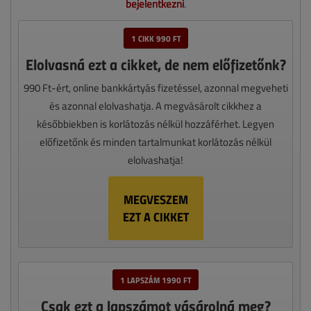
bejelentkezni
.
1 CIKK 990 FT
Elolvasná ezt a cikket, de nem előfizetőnk?
990 Ft-ért, online bankkártyás fizetéssel, azonnal megveheti
és azonnal elolvashatja. A megvásárolt cikkhez a
későbbiekben is korlátozás nélkül hozzáférhet. Legyen
előfizetőnk és minden tartalmunkat korlátozás nélkül
elolvashatja!
MEGVESZEM
EZT A CIKKET
1 LAPSZÁM 1990 FT
Csak ezt a lapszámot vásárolná meg?