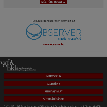
MÉG TÖBB ROVAT →
Lapunkat rendszeresen szemlézi az
www.observer.hu
IMPRESSZUM
SZERZŐINK
MÉDIAAJÁNLAT
SÜTIBEÁLLÍTÁSOK
A Víz, Gáz, Fűtéstechnika és Hűtő, Klíma, Légtechnika szaklap alapítója és kiadója