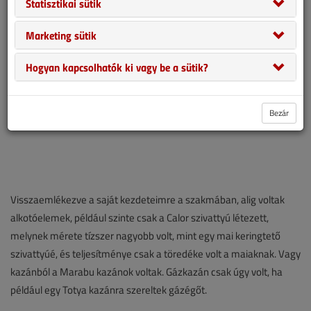
Statisztikai sütik
Marketing sütik
Hogyan kapcsolhatók ki vagy be a sütik?
Bezár
Visszaemlékezve a saját kezdeteimre a szakmában, alig voltak
alkotóelemek, például szinte csak a Calor szivattyú létezett,
melynek mérete tízszer nagyobb volt, mint egy mai keringtető
szivattyúé, és teljesítménye csak a töredéke volt a maiaknak. Vagy
kazánból a Marabu kazánok voltak. Gázkazán csak úgy volt, ha
például egy Totya kazánra szereltek gázégőt.