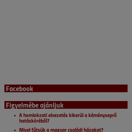
Facebook
Figyelmébe ajánljuk
A homlokzati elvezetés kikerül a kéményseprő
hatásköréből?
Mivel fűtsük a magyar családi házakat?