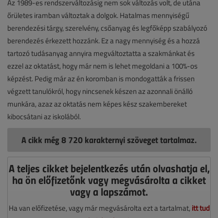
Az 1989-es rendszerváltozásig nem sok változás volt, de utána
őrületes iramban változtak a dolgok. Hatalmas mennyiségű
berendezési tárgy, szerelvény, csőanyag és legfőképp szabályozó
berendezés érkezett hozzánk. Ez a nagy mennyiség és a hozzá
tartozó tudásanyag annyira megváltoztatta a szakmánkat és
ezzel az oktatást, hogy már nem is lehet megoldani a 100%-os
képzést. Pedig már az én koromban is mondogatták a frissen
végzett tanulókról, hogy nincsenek készen az azonnali önálló
munkára, azaz az oktatás nem képes kész szakembereket
kibocsátani az iskolából.
A cikk még 8 720 karakternyi szöveget tartalmaz.
A teljes cikket bejelentkezés után olvashatja el,
ha ön előfizetőnk vagy megvásárolta a cikket
vagy a lapszámot.
Ha van előfizetése, vagy már megvásárolta ezt a tartalmat,
itt tud