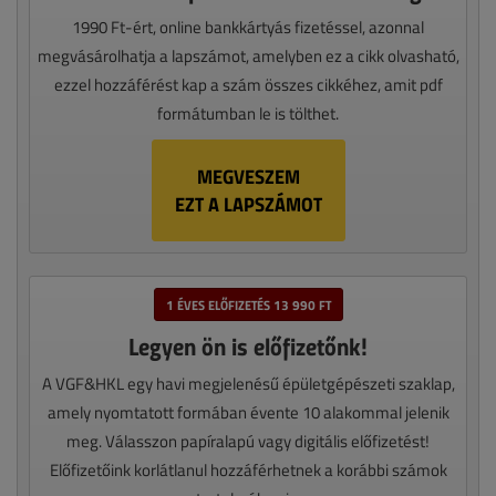
1990 Ft-ért, online bankkártyás fizetéssel, azonnal
megvásárolhatja a lapszámot, amelyben ez a cikk olvasható,
ezzel hozzáférést kap a szám összes cikkéhez, amit pdf
formátumban le is tölthet.
MEGVESZEM
EZT A LAPSZÁMOT
1 ÉVES ELŐFIZETÉS 13 990 FT
Legyen ön is előfizetőnk!
A VGF&HKL egy havi megjelenésű épületgépészeti szaklap,
amely nyomtatott formában évente 10 alakommal jelenik
meg. Válasszon papíralapú vagy digitális előfizetést!
Előfizetőink korlátlanul hozzáférhetnek a korábbi számok