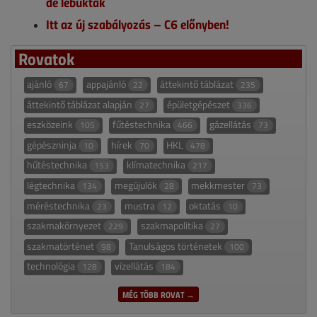
de lebuktak
Itt az új szabályozás – C6 előnyben!
Rovatok
ajánló
appajánló
áttekintő táblázat
67
22
235
áttekintő táblázat alapján
épületgépészet
27
336
eszközeink
fűtéstechnika
gázellátás
105
466
73
gépészninja
hírek
HKL
10
70
478
hűtéstechnika
klímatechnika
153
217
légtechnika
megújulók
mekkmester
134
28
73
méréstechnika
mustra
oktatás
23
12
10
szakmakörnyezet
szakmapolitika
229
27
szakmatörténet
Tanulságos történetek
98
100
technológia
vízellátás
128
184
MÉG TÖBB ROVAT →