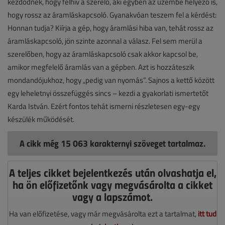
kezdődnek, hogy felhív a szerelő, aki egyben az üzembe helyező is,
hogy rossz az áramláskapcsoló. Gyanakvóan teszem fel a kérdést:
Honnan tudja? Kiírja a gép, hogy áramlási hiba van, tehát rossz az
áramláskapcsoló, jön szinte azonnal a válasz. Fel sem merül a
szerelőben, hogy az áramláskapcsoló csak akkor kapcsol be,
amikor megfelelő áramlás van a gépben. Azt is hozzáteszik
mondandójukhoz, hogy „pedig van nyomás”. Sajnos a kettő között
egy leheletnyi összefüggés sincs – kezdi a gyakorlati ismertetőt
Karda István. Ezért fontos tehát ismerni részletesen egy-egy
készülék működését.
A cikk még 15 063 karakternyi szöveget tartalmaz.
A teljes cikket bejelentkezés után olvashatja el,
ha ön előfizetőnk vagy megvásárolta a cikket
vagy a lapszámot.
Ha van előfizetése, vagy már megvásárolta ezt a tartalmat,
itt tud