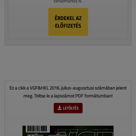
tartalmához is.
ÉRDEKEL AZ
ELŐFIZETÉS
Ez a cikk a VGF&HKL 2016. július-augusztusi számában jelent
meg. Töltse le a lapszámot PDF formátumban!
LETÖLTÉS