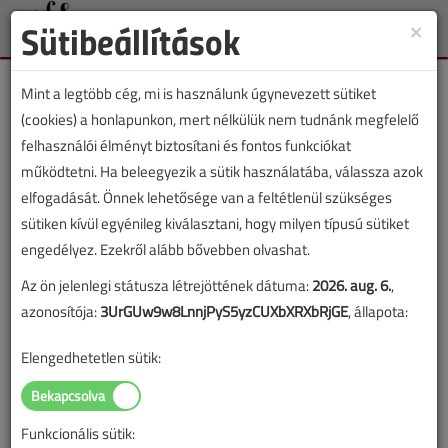
Sütibeállítások
×
Toggle
naviga
Mint a legtöbb cég, mi is használunk úgynevezett sütiket
(cookies) a honlapunkon, mert nélkülük nem tudnánk megfelelő
felhasználói élményt biztosítani és fontos funkciókat
működtetni. Ha beleegyezik a sütik használatába, válassza azok
Lapszám:
elfogadását. Önnek lehetősége van a feltétlenül szükséges
sütiken kívül egyénileg kiválasztani, hogy milyen típusú sütiket
TARTALOM
engedélyez. Ezekről alább bővebben olvashat.
Az ön jelenlegi státusza létrejöttének dátuma:
2026. aug. 6.
,
HKL
Klímatechnika
azonosítója:
3UrGUw9w8LnnjPyS5yzCUXbXRXbRjGE
, állapota:
Folyadékhűtők védelme
Elengedhetetlen sütik:
gyakorlati szemmel
2016/7-8. lapszám
|
Lantos Tivadar
|
1478 |
Funkcionális sütik: