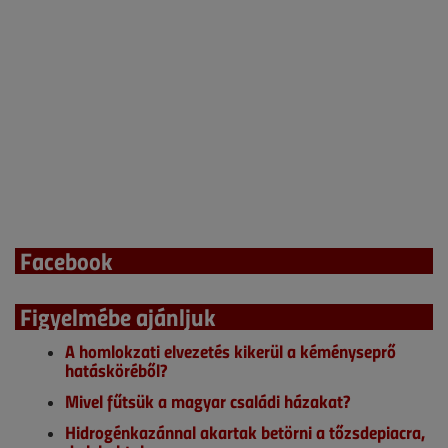
Facebook
Figyelmébe ajánljuk
A homlokzati elvezetés kikerül a kéményseprő
hatásköréből?
Mivel fűtsük a magyar családi házakat?
Hidrogénkazánnal akartak betörni a tőzsdepiacra,