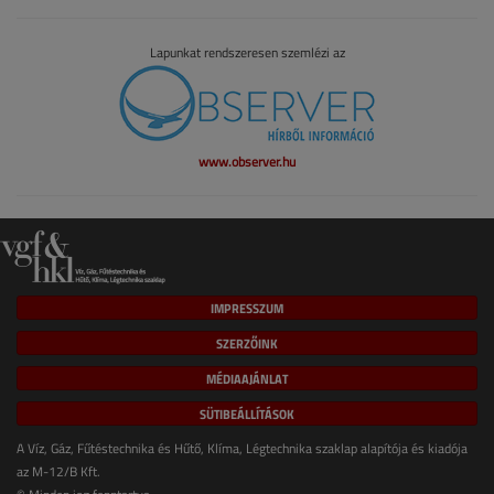
Lapunkat rendszeresen szemlézi az
www.observer.hu
IMPRESSZUM
SZERZŐINK
MÉDIAAJÁNLAT
SÜTIBEÁLLÍTÁSOK
A Víz, Gáz, Fűtéstechnika és Hűtő, Klíma, Légtechnika szaklap alapítója és kiadója
az M-12/B Kft.