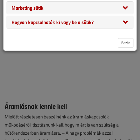
cégcsoport szakembere avatott be az áramláskapcsolók
Marketing sütik
gyakorlati rejtelmeibe.
Hogyan kapcsolhatók ki vagy be a sütik?
Bezár
Áramlásnak lennie kell
Mielőtt részletesen beszélnénk az áramláskapcsolók
működéséről, tisztáznunk kell, hogy miért is van szükség a
hűtőrendszerben áramlásra. – A nagy problémák azzal