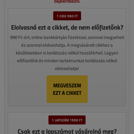
bejelentkezni
.
1 CIKK 990 FT
Elolvasná ezt a cikket, de nem előfizetőnk?
990 Ft-ért, online bankkártyás fizetéssel, azonnal megveheti
és azonnal elolvashatja. A megvásárolt cikkhez a
későbbiekben is korlátozás nélkül hozzáférhet. Legyen
előfizetőnk és minden tartalmunkat korlátozás nélkül
elolvashatja!
MEGVESZEM
EZT A CIKKET
1 LAPSZÁM 1990 FT
Csak ezt a lapszámot vásárolná meg?