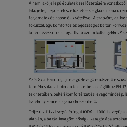
A nem lakó jellegű épületek szellőztetésére vonatkoz
lakó jellegű épületek szellőztető és légkondicionáló ren
folyamatok és hasonlók kivételével. A szabvány az ilye
fókuszál, egy komfortos és egészséges beltéri környe
berendezéssel és elfogadható üzemi költségekkel. A s
Az SIG Air Handling új, levegő-levegő rendszerű elszí
termékcsaládjai minden tekintetben kielégítik az EN 
tekintetében: beltéri komfortérzet és levegőminőség, 
hatékony koncepciójának köszönhető.
Teljesül a friss levegő térfogat (ODA – kültéri leve
alapján, a beltéri levegőminőség 4 kategóriába sorolhat
IDA 1 (> 15 l/s), közepes szintű IDA 2 (10-15 l/s), elfoga