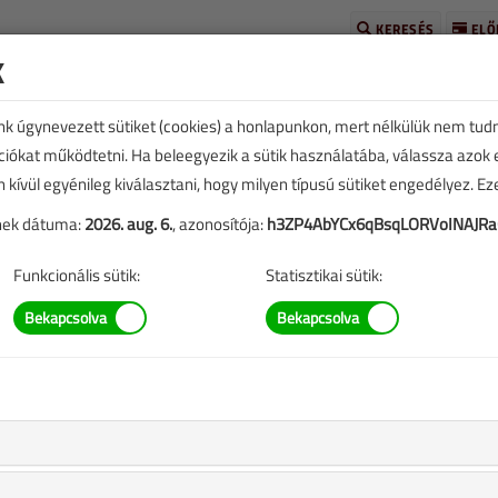
KERESÉS
ELŐ
k
unk úgynevezett sütiket (cookies) a honlapunkon, mert nélkülük nem tud
kciókat működtetni. Ha beleegyezik a sütik használatába, válassza azok
n kívül egyénileg kiválasztani, hogy milyen típusú sütiket engedélyez. E
tének dátuma:
2026. aug. 6.
, azonosítója:
h3ZP4AbYCx6qBsqLORVoINAJR
TARTALOM
Funkcionális sütik:
Statisztikai sütik:
ge
replő információk mára aktualitásukat veszíthették, valamint a
b.).