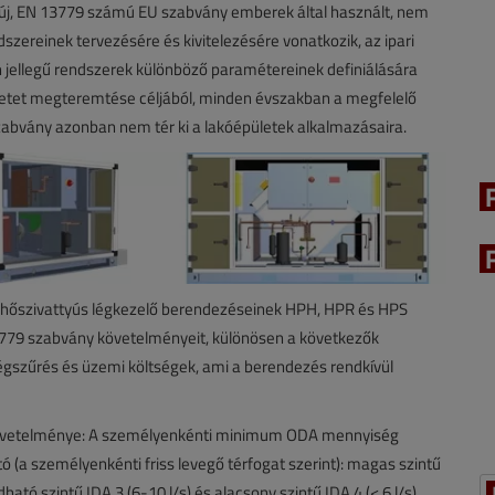
ó új, EN 13779 számú EU szabvány emberek által használt, nem
dszereinek tervezésére és kivitelezésére vonatkozik, az ipari
n jellegű rendszerek különböző paramétereinek definiálására
zetet megteremtése céljából, minden évszakban a megfelelő
zabvány azonban nem tér ki a lakóépületek alkalmazásaira.
vó hőszivattyús légkezelő berendezéseinek HPH, HPR és HPS
13779 szabvány követelményeit, különösen a következők
légszűrés és üzemi költségek, ami a berendezés rendkívül
gő) követelménye: A személyenkénti minimum ODA mennyiség
ó (a személyenkénti friss levegő térfogat szerint): magas szintű
dható szintű IDA 3 (6-10 l/s) és alacsony szintű IDA 4 (< 6 l/s).