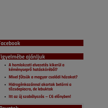
Facebook
Figyelmébe ajánljuk
A homlokzati elvezetés kikerül a
kéményseprő hatásköréből?
Mivel fűtsük a magyar családi házakat?
Hidrogénkazánnal akartak betörni a
tőzsdepiacra, de lebuktak
Itt az új szabályozás – C6 előnyben!
Rovatok