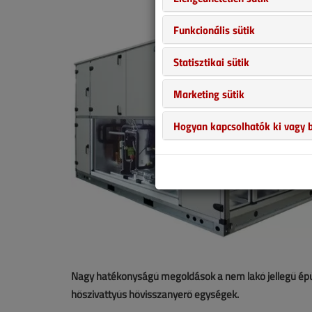
Funkcionális sütik
Statisztikai sütik
Marketing sütik
Hogyan kapcsolhatók ki vagy b
Nagy hatékonyságú megoldások a nem lakó jellegű épül
hőszivattyús hővisszanyerő egységek.