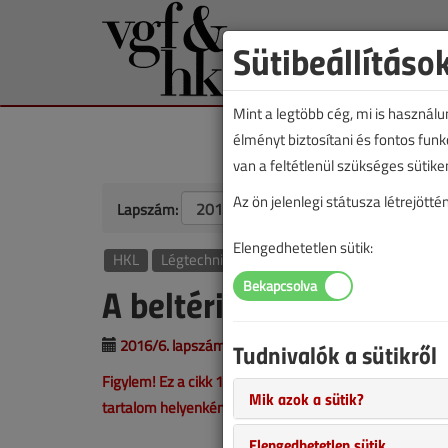
Sütibeállításo
Mint a legtöbb cég, mi is használ
élményt biztosítani és fontos fun
van a feltétlenül szükséges sütike
Az ön jelenlegi státusza létrejöt
Lapszám:
Elengedhetetlen sütik:
HKL
Légtechnika
A beltéri levegő minősé
2016/6. lapszám
|
támogatott cikk |
1771 |
Tudnivalók a sütikről
Figylem! Ez a cikk 10 éve frissült utoljára. A benne sze
Mik azok a sütik?
tartalom helyenként hiányos lehet (képek, táblázatok st
Elengedhetetlen sütik