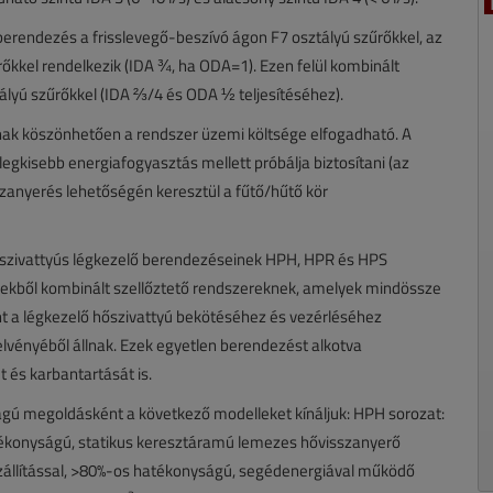
berendezés a frisslevegő-beszívó ágon F7 osztályú szűrőkkel, az
őkkel rendelkezik (IDA ¾, ha ODA=1). Ezen felül kombinált
ályú szűrőkkel (IDA ⅔/4 és ODA ½ teljesítéséhez).
kának köszönhetően a rendszer üzemi költsége elfogadható. A
legkisebb energiafogyasztás mellett próbálja biztosítani (az
szanyerés lehetőségén keresztül a fűtő/hűtő kör
hőszivattyús légkezelő berendezéseinek HPH, HPR és HPS
égekből kombinált szellőztető rendszereknek, amelyek mindössze
nt a légkezelő hőszivattyú bekötéséhez és vezérléséhez
elvényéből állnak. Ezek egyetlen berendezést alkotva
 és karbantartását is.
ágú megoldásként a következő modelleket kínáljuk: HPH sorozat:
atékonyságú, statikus keresztáramú lemezes hővisszanyerő
zállítással, >80%-os hatékonyságú, segédenergiával működő