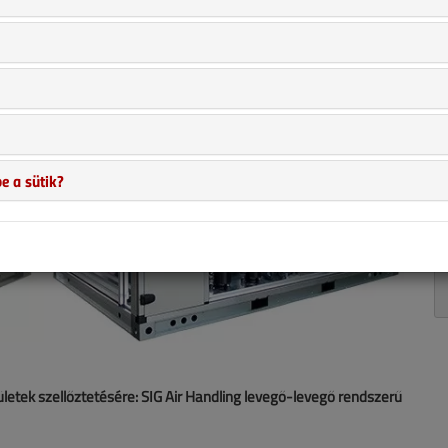
e a sütik?
etek szellőztetésére: SIG Air Handling levegő-levegő rendszerű