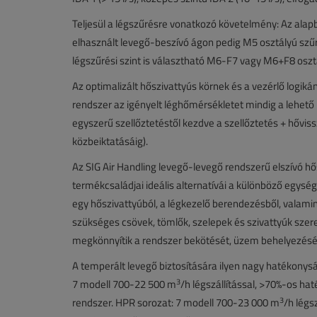
Teljesül a légszűrésre vonatkozó követelmény: Az alap
elhasznált levegő-beszívó ágon pedig M5 osztályú szűr
légszűrési szint is választható M6-F7 vagy M6+F8 oszt
Az optimalizált hőszivattyús körnek és a vezérlő logi
rendszer az igényelt léghőmérsékletet mindig a lehető 
egyszerű szellőztetéstől kezdve a szellőztetés + hővis
közbeiktatásáig).
Az SIG Air Handling levegő-levegő rendszerű elszívó 
termékcsaládjai ideális alternatívái a különböző egys
egy hőszivattyúból, a légkezelő berendezésből, valami
szükséges csövek, tömlők, szelepek és szivattyúk szer
megkönnyítik a rendszer bekötését, üzem behelyezését
A temperált levegő biztosítására ilyen nagy hatékonys
3
7 modell 700-22 500 m
/h légszállítással, >70%-os h
3
rendszer. HPR sorozat: 7 modell 700-23 000 m
/h légs