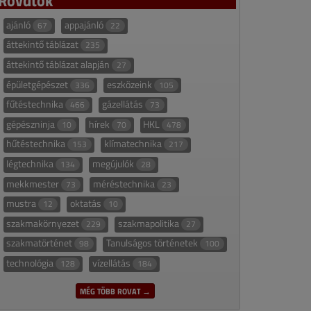
ajánló
appajánló
67
22
áttekintő táblázat
235
áttekintő táblázat alapján
27
épületgépészet
eszközeink
336
105
fűtéstechnika
gázellátás
466
73
gépészninja
hírek
HKL
10
70
478
hűtéstechnika
klímatechnika
153
217
légtechnika
megújulók
134
28
mekkmester
méréstechnika
73
23
mustra
oktatás
12
10
szakmakörnyezet
szakmapolitika
229
27
szakmatörténet
Tanulságos történetek
98
100
technológia
vízellátás
128
184
MÉG TÖBB ROVAT →