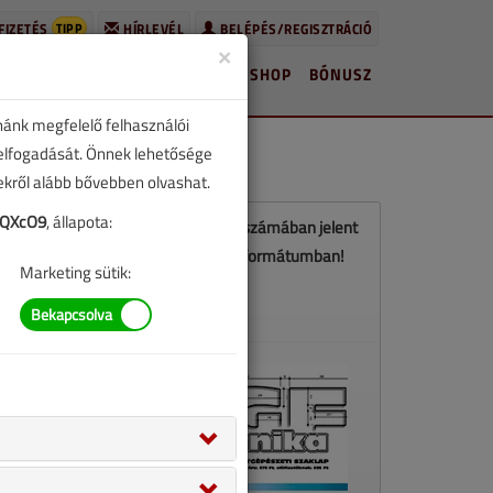
TIPP
FIZETÉS
HÍRLEVÉL
BELÉPÉS/REGISZTRÁCIÓ
×
HÍREK
LAPSZÁMOK
BLOG
SHOP
BÓNUSZ
nánk megfelelő felhasználói
 elfogadását. Önnek lehetősége
zekről alább bővebben olvashat.
aQXcO9
, állapota:
Ez a cikk a VGF&HKL 2016. júniusi számában jelent
meg. Töltse le a lapszámot PDF formátumban!
Marketing sütik:
LETÖLTÉS