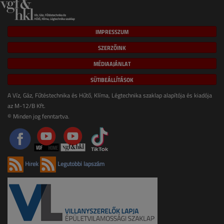
IMPRESSZUM
SZERZŐINK
MÉDIAAJÁNLAT
SÜTIBEÁLLÍTÁSOK
A Víz, Gáz, Fűtéstechnika és Hűtő, Klíma, Légtechnika szaklap alapítója és kiadója
az M-12/B Kft.
© Minden jog fenntartva.
Hírek
Legutóbbi lapszám