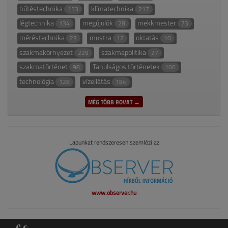
hűtéstechnika
klímatechnika
153
217
légtechnika
megújulók
mekkmester
134
28
73
méréstechnika
mustra
oktatás
23
12
10
szakmakörnyezet
szakmapolitika
229
27
szakmatörténet
Tanulságos történetek
98
100
technológia
vízellátás
128
184
MÉG TÖBB ROVAT →
Lapunkat rendszeresen szemlézi az
www.observer.hu