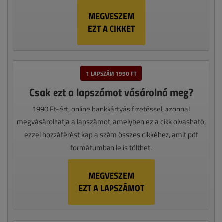
MEGVESZEM
EZT A CIKKET
1 LAPSZÁM 1990 FT
Csak ezt a lapszámot vásárolná meg?
1990 Ft-ért, online bankkártyás fizetéssel, azonnal
megvásárolhatja a lapszámot, amelyben ez a cikk olvasható,
ezzel hozzáférést kap a szám összes cikkéhez, amit pdf
formátumban le is tölthet.
MEGVESZEM
EZT A LAPSZÁMOT