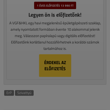
1 ÉVES ELŐFIZETÉS 13 990 FT
Legyen ön is előfizetőnk!
A VGF&HKL egy havi megjelenésű épületgépészeti szaklap,
amely nyomtatott formában évente 10 alakommal jelenik
meg. Válasszon papíralapú vagy digitális előfizetést!
Előfizetőink korlátlanul hozzáférhetnek a korábbi számok
tartalmához is.
ÉRDEKEL AZ
ELŐFIZETÉS
ErP
Szivattyú