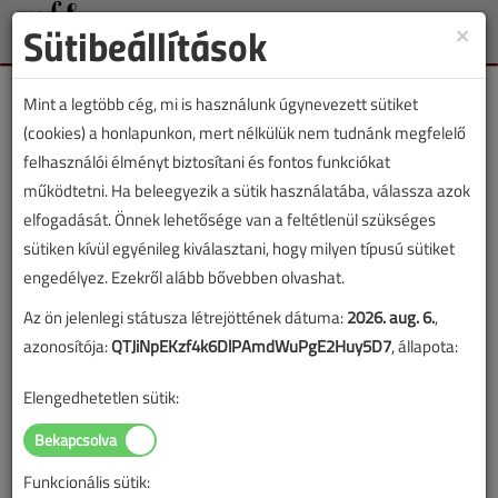
Sütibeállítások
×
Toggle
naviga
Mint a legtöbb cég, mi is használunk úgynevezett sütiket
(cookies) a honlapunkon, mert nélkülük nem tudnánk megfelelő
felhasználói élményt biztosítani és fontos funkciókat
működtetni. Ha beleegyezik a sütik használatába, válassza azok
Lapszám:
elfogadását. Önnek lehetősége van a feltétlenül szükséges
sütiken kívül egyénileg kiválasztani, hogy milyen típusú sütiket
TARTALOM
engedélyez. Ezekről alább bővebben olvashat.
Az ön jelenlegi státusza létrejöttének dátuma:
2026. aug. 6.
,
Épületgépészet
Fűtéstechnika
azonosítója:
QTJiNpEKzf4k6DlPAmdWuPgE2Huy5D7
, állapota:
Szivattyúkra vonatkozó EU
Elengedhetetlen sütik:
rendeletek hatása a
gyakorlatban
Funkcionális sütik: