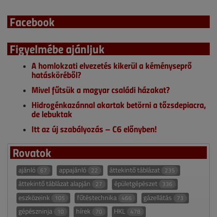
Facebook
Figyelmébe ajánljuk
A homlokzati elvezetés kikerül a kéményseprő
hatásköréből?
Mivel fűtsük a magyar családi házakat?
Hidrogénkazánnal akartak betörni a tőzsdepiacra,
de lebuktak
Itt az új szabályozás – C6 előnyben!
Rovatok
ajánló
appajánló
áttekintő táblázat
67
22
235
áttekintő táblázat alapján
épületgépészet
27
336
eszközeink
fűtéstechnika
gázellátás
105
466
73
gépészninja
hírek
HKL
10
70
478