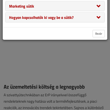
rendeleteknek milyen hatása van a gyakorlatban. Erdei Istvánnal
Marketing sütik
beszélgettünk a témával kapcsolatban.
Hogyan kapcsolhatók ki vagy be a sütik?
Bezár
Az üzemeltetési költség a legnagyobb
A szivattyútechnikában az ErP irányelvvel összefüggő
rendeleteknek nagy hatása volt a termékfejlesztések, a piaci
reakciók, az innovációs trendek tekintetében. Sajnos a különböző