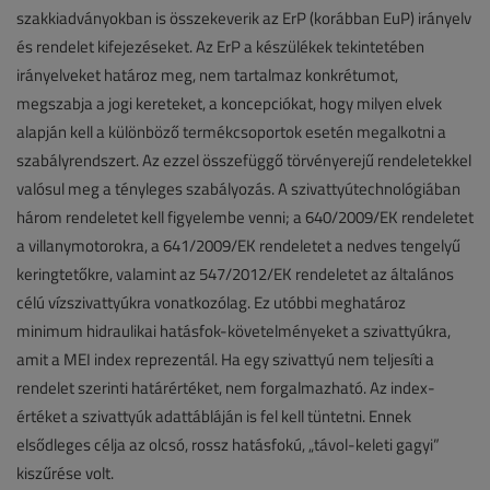
szakkiadványokban is összekeverik az ErP (korábban EuP) irányelv
és rendelet kifejezéseket. Az ErP a készülékek tekintetében
irányelveket határoz meg, nem tartalmaz konkrétumot,
megszabja a jogi kereteket, a koncepciókat, hogy milyen elvek
alapján kell a különböző termékcsoportok esetén megalkotni a
szabályrendszert. Az ezzel összefüggő törvényerejű rendeletekkel
valósul meg a tényleges szabályozás. A szivattyútechnológiában
három rendeletet kell figyelembe venni; a 640/2009/EK rendeletet
a villanymotorokra, a 641/2009/EK rendeletet a nedves tengelyű
keringtetőkre, valamint az 547/2012/EK rendeletet az általános
célú vízszivattyúkra vonatkozólag. Ez utóbbi meghatároz
minimum hidraulikai hatásfok-követelményeket a szivattyúkra,
amit a MEI index reprezentál. Ha egy szivattyú nem teljesíti a
rendelet szerinti határértéket, nem forgalmazható. Az index-
értéket a szivattyúk adattábláján is fel kell tüntetni. Ennek
elsődleges célja az olcsó, rossz hatásfokú, „távol-keleti gagyi”
kiszűrése volt.