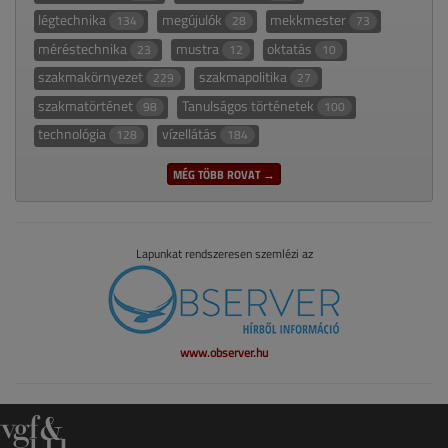
légtechnika
megújulók
mekkmester
134
28
73
méréstechnika
mustra
oktatás
23
12
10
szakmakörnyezet
szakmapolitika
229
27
szakmatörténet
Tanulságos történetek
98
100
technológia
vízellátás
128
184
MÉG TÖBB ROVAT →
Lapunkat rendszeresen szemlézi az
www.observer.hu