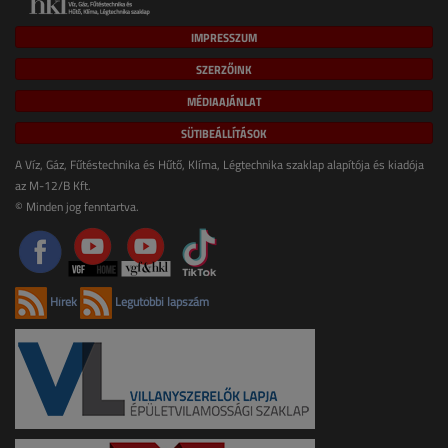
IMPRESSZUM
SZERZŐINK
MÉDIAAJÁNLAT
SÜTIBEÁLLÍTÁSOK
A Víz, Gáz, Fűtéstechnika és Hűtő, Klíma, Légtechnika szaklap alapítója és kiadója
az M-12/B Kft.
© Minden jog fenntartva.
Hírek
Legutóbbi lapszám