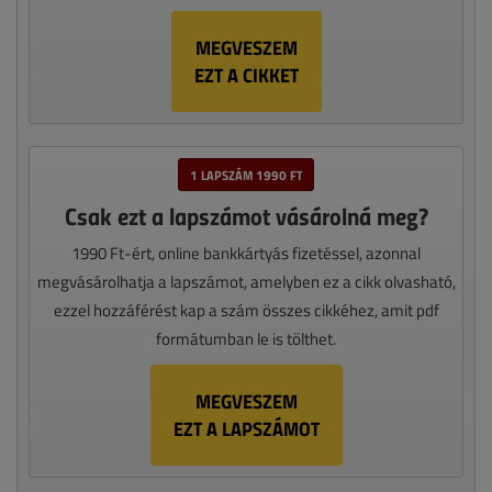
MEGVESZEM
EZT A CIKKET
1 LAPSZÁM 1990 FT
Csak ezt a lapszámot vásárolná meg?
1990 Ft-ért, online bankkártyás fizetéssel, azonnal
megvásárolhatja a lapszámot, amelyben ez a cikk olvasható,
ezzel hozzáférést kap a szám összes cikkéhez, amit pdf
formátumban le is tölthet.
MEGVESZEM
EZT A LAPSZÁMOT