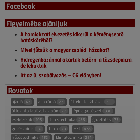
Facebook
Figyelmébe ajánljuk
A homlokzati elvezetés kikerül a kéményseprő
hatásköréből?
Mivel fűtsük a magyar családi házakat?
Hidrogénkazánnal akartak betörni a tőzsdepiacra,
de lebuktak
Itt az új szabályozás – C6 előnyben!
Rovatok
ajánló
appajánló
áttekintő táblázat
67
22
235
áttekintő táblázat alapján
épületgépészet
27
336
eszközeink
fűtéstechnika
gázellátás
105
466
73
gépészninja
hírek
HKL
10
70
478
hűtéstechnika
klímatechnika
153
217