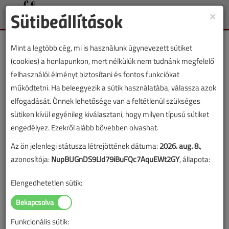
Sütibeállítások
×
Toggle
naviga
Mint a legtöbb cég, mi is használunk úgynevezett sütiket
(cookies) a honlapunkon, mert nélkülük nem tudnánk megfelelő
felhasználói élményt biztosítani és fontos funkciókat
működtetni. Ha beleegyezik a sütik használatába, válassza azok
Lapszám:
elfogadását. Önnek lehetősége van a feltétlenül szükséges
sütiken kívül egyénileg kiválasztani, hogy milyen típusú sütiket
TARTALOM
engedélyez. Ezekről alább bővebben olvashat.
Az ön jelenlegi státusza létrejöttének dátuma:
2026. aug. 8.
,
HKL
Klímatechnika
azonosítója:
NupBUGnDS9Lld79iBuFQc7AquEWt2GY
, állapota:
Húszéves tapasztalatból
Elengedhetetlen sütik:
kézzelfogható valóság
2016/10. lapszám
|
Lantos Tivadar
|
1504 |
Funkcionális sütik: