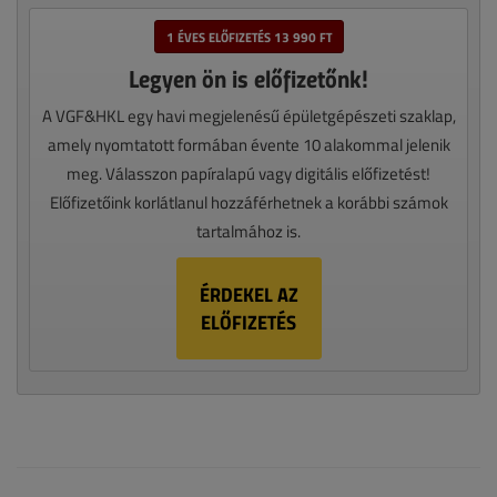
1 ÉVES ELŐFIZETÉS 13 990 FT
Legyen ön is előfizetőnk!
A VGF&HKL egy havi megjelenésű épületgépészeti szaklap,
amely nyomtatott formában évente 10 alakommal jelenik
meg. Válasszon papíralapú vagy digitális előfizetést!
Előfizetőink korlátlanul hozzáférhetnek a korábbi számok
tartalmához is.
ÉRDEKEL AZ
ELŐFIZETÉS