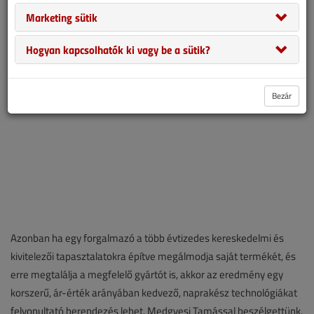
berendezések, melyek többsége nem kifejezetten a közép- és
Marketing sütik
kelet-európai sajátosságoknak megfelelően készül.
Hogyan kapcsolhatók ki vagy be a sütik?
Bezár
Azonban ha egy forgalmazó a több évtizedes kereskedelmi és
kivitelezői tapasztalatokra építve megálmodja saját termékét, és
erre megtalálja a megfelelő gyártót is, akkor az eredmény egy
korszerű, ár-érték arányában kedvező, naprakész technológiákat
felvonultató berendezés lehet. Medgyesi Tamással beszélgettünk.