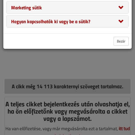
Marketing sütik
Hogyan kapcsolhatók ki vagy be a sütik?
Bezár
A cikk még 14 113 karakternyi szöveget tartalmaz.
A teljes cikket bejelentkezés után olvashatja el,
ha ön előfizetőnk vagy megvásárolta a cikket
vagy a lapszámot.
Ha van előfizetése, vagy már megvásárolta ezt a tartalmat,
itt tud