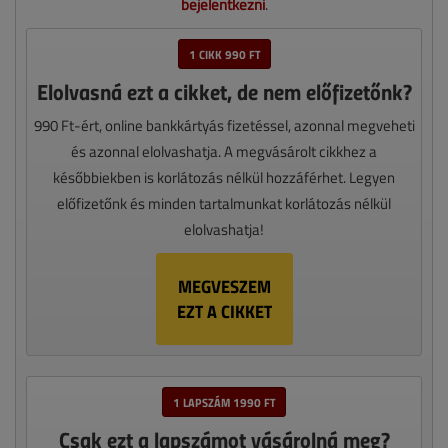
bejelentkezni
.
1 CIKK 990 FT
Elolvasná ezt a cikket, de nem előfizetőnk?
990 Ft-ért, online bankkártyás fizetéssel, azonnal megveheti
és azonnal elolvashatja. A megvásárolt cikkhez a
későbbiekben is korlátozás nélkül hozzáférhet. Legyen
előfizetőnk és minden tartalmunkat korlátozás nélkül
elolvashatja!
MEGVESZEM
EZT A CIKKET
1 LAPSZÁM 1990 FT
Csak ezt a lapszámot vásárolná meg?