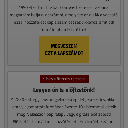
1990 Ft-ért, online bankkártyás fizetéssel, azonnal
megvásárolhatja a lapszámot, amelyben ez a cikk olvasható,
ezzel hozzáférést kap a szám összes cikkéhez, amit pdf
formátumban le is tölthet.
MEGVESZEM
EZT A LAPSZÁMOT
1 ÉVES ELŐFIZETÉS 13 990 FT
Legyen ön is előfizetőnk!
A VGF&HKL egy havi megjelenésű épületgépészeti szaklap,
amely nyomtatott formában évente 10 alakommal jelenik
meg. Válasszon papíralapú vagy digitális előfizetést!
Előfizetőink korlátlanul hozzáférhetnek a korábbi számok