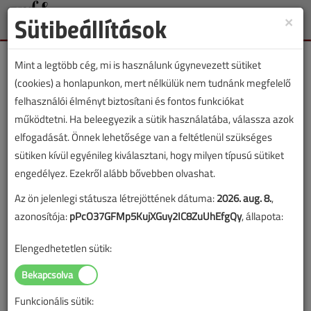
Sütibeállítások
×
Toggle
naviga
Mint a legtöbb cég, mi is használunk úgynevezett sütiket
(cookies) a honlapunkon, mert nélkülük nem tudnánk megfelelő
felhasználói élményt biztosítani és fontos funkciókat
működtetni. Ha beleegyezik a sütik használatába, válassza azok
Lapszám:
elfogadását. Önnek lehetősége van a feltétlenül szükséges
sütiken kívül egyénileg kiválasztani, hogy milyen típusú sütiket
TARTALOM
engedélyez. Ezekről alább bővebben olvashat.
Az ön jelenlegi státusza létrejöttének dátuma:
2026. aug. 8.
,
HKL
Klímatechnika
azonosítója:
pPcO37GFMp5KujXGuy2IC8ZuUhEfgQy
, állapota:
A klímaberendezések
Elengedhetetlen sütik:
szereléséhez szükséges
segédanyagok
Funkcionális sütik: