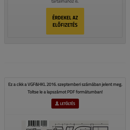
tartalmához is.
ÉRDEKEL AZ
ELŐFIZETÉS
Ez a cikk a VGF&HKL 2016. szeptemberi számában jelent meg.
Töltse le a lapszámot PDF formátumban!
LETÖLTÉS