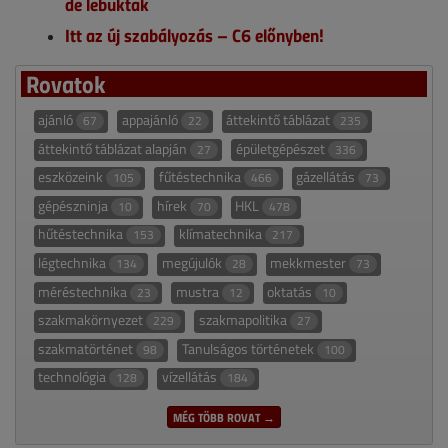
de lebuktak
Itt az új szabályozás – C6 előnyben!
Rovatok
ajánló
appajánló
áttekintő táblázat
67
22
235
áttekintő táblázat alapján
épületgépészet
27
336
eszközeink
fűtéstechnika
gázellátás
105
466
73
gépészninja
hírek
HKL
10
70
478
hűtéstechnika
klímatechnika
153
217
légtechnika
megújulók
mekkmester
134
28
73
méréstechnika
mustra
oktatás
23
12
10
szakmakörnyezet
szakmapolitika
229
27
szakmatörténet
Tanulságos történetek
98
100
technológia
vízellátás
128
184
MÉG TÖBB ROVAT →