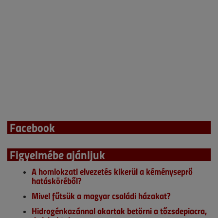
Facebook
Figyelmébe ajánljuk
A homlokzati elvezetés kikerül a kéményseprő
hatásköréből?
Mivel fűtsük a magyar családi házakat?
Hidrogénkazánnal akartak betörni a tőzsdepiacra,