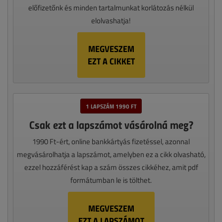
előfizetőnk és minden tartalmunkat korlátozás nélkül
elolvashatja!
MEGVESZEM
EZT A CIKKET
1 LAPSZÁM 1990 FT
Csak ezt a lapszámot vásárolná meg?
1990 Ft-ért, online bankkártyás fizetéssel, azonnal
megvásárolhatja a lapszámot, amelyben ez a cikk olvasható,
ezzel hozzáférést kap a szám összes cikkéhez, amit pdf
formátumban le is tölthet.
MEGVESZEM
EZT A LAPSZÁMOT