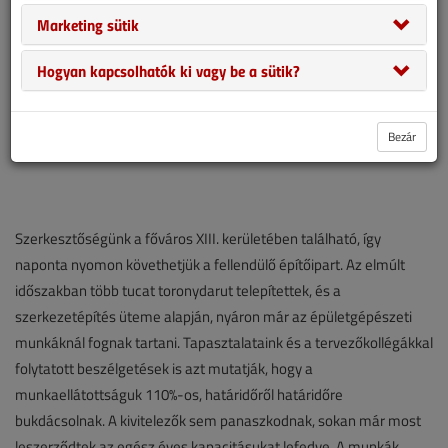
Marketing sütik
Hogyan kapcsolhatók ki vagy be a sütik?
Bezár
Szerkesztőségünk a főváros XIII. kerületében található, így
naponta nyomon követhetjük a fellendülő építőipart. Az elmúlt
időszakban több tucat toronydarut telepítettek, és a
szerkezetépítés üteme alapján, nyáron már az épületgépészeti
munkáknál fognak tartani. Tapasztalataink és a tervezőkollégákkal
folytatott beszélgetések is azt mutatják, hogy a
munkaellátottságuk 110%-os, határidőről határidőre
bukdácsolnak. A kivitelezők sem panaszkodnak, sokan már most
leszerződtek az egész éves kapacitásukat lefedve. A munkák