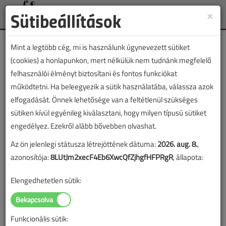
Sütibeállítások
×
Toggle
naviga
Mint a legtöbb cég, mi is használunk úgynevezett sütiket
(cookies) a honlapunkon, mert nélkülük nem tudnánk megfelelő
felhasználói élményt biztosítani és fontos funkciókat
működtetni. Ha beleegyezik a sütik használatába, válassza azok
Lapszám:
elfogadását. Önnek lehetősége van a feltétlenül szükséges
sütiken kívül egyénileg kiválasztani, hogy milyen típusú sütiket
TARTALOM
engedélyez. Ezekről alább bővebben olvashat.
Áremelést!
Az ön jelenlegi státusza létrejöttének dátuma:
2026. aug. 8.
,
azonosítója:
8LUtJm2xecF4Eb6XwcQfZjhgfHFPRgR
, állapota:
2017/4. lapszám
|
Szemán Róbert
|
1684 |
Elengedhetetlen sütik:
Figylem! Ez a cikk 9 éve frissült utoljára. A benne szereplő
információk mára aktualitásukat veszíthették, valamint a tartalom
Funkcionális sütik: