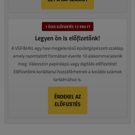
1 ÉVES ELŐFIZETÉS 13 990 FT
Legyen ön is előfizetőnk!
A VGF&HKL egy havi megjelenésű épületgépészeti szaklap,
amely nyomtatott formában évente 10 alakommal jelenik
meg. Válasszon papíralapú vagy digitális előfizetést!
Előfizetőink korlátlanul hozzáférhetnek a korábbi számok
tartalmához is.
ÉRDEKEL AZ
ELŐFIZETÉS