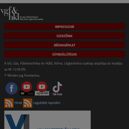
IMPRESSZUM
SZERZŐINK
MÉDIAAJÁNLAT
SÜTIBEÁLLÍTÁSOK
A Víz, Gáz, Fűtéstechnika és Hűtő, Klíma, Légtechnika szaklap alapítója és kiadója
az M-12/B Kft.
© Minden jog fenntartva.
Hírek
Legutóbbi lapszám