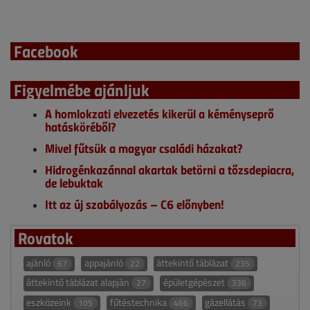
Facebook
Figyelmébe ajánljuk
A homlokzati elvezetés kikerül a kéményseprő
hatásköréből?
Mivel fűtsük a magyar családi házakat?
Hidrogénkazánnal akartak betörni a tőzsdepiacra,
de lebuktak
Itt az új szabályozás – C6 előnyben!
Rovatok
ajánló
appajánló
áttekintő táblázat
67
22
235
áttekintő táblázat alapján
épületgépészet
27
336
eszközeink
fűtéstechnika
gázellátás
105
466
73