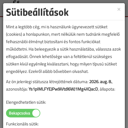
Sütibeállítások
×
Toggle
naviga
Mint a legtöbb cég, mi is használunk úgynevezett sütiket
(cookies) a honlapunkon, mert nélkülük nem tudnánk megfelelő
felhasználói élményt biztosítani és fontos funkciókat
működtetni. Ha beleegyezik a sütik használatába, válassza azok
Lapszám:
elfogadását. Önnek lehetősége van a feltétlenül szükséges
sütiken kívül egyénileg kiválasztani, hogy milyen típusú sütiket
TARTALOM
engedélyez. Ezekről alább bővebben olvashat.
Az ön jelenlegi státusza létrejöttének dátuma:
2026. aug. 8.
,
Épületgépészet
Rokonszakmák
azonosítója:
Ys1pIMLFYEJPw9iVtdl6WJ1Mg4XQacD
, állapota:
Berobbanunk a köztudatba
Elengedhetetlen sütik:
MSZ EN 60079-0-Robbanóképes közegek:
Gyártmányokra vonatkozó általános
követelmények II.
Funkcionális sütik: