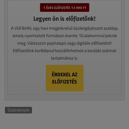
1 ÉVES ELŐFIZETÉS 13 990 FT
Legyen ön is előfizetőnk!
A VGF&HKL egy havi megjelenésű épületgépészeti szaklap,
amely nyomtatott formában évente 10 alakommal jelenik
meg. Válasszon papíralapú vagy digitális előfizetést!
Előfizetőink korlátlanul hozzáférhetnek a korábbi számok
tartalmához is.
ÉRDEKEL AZ
ELŐFIZETÉS
Szabványok