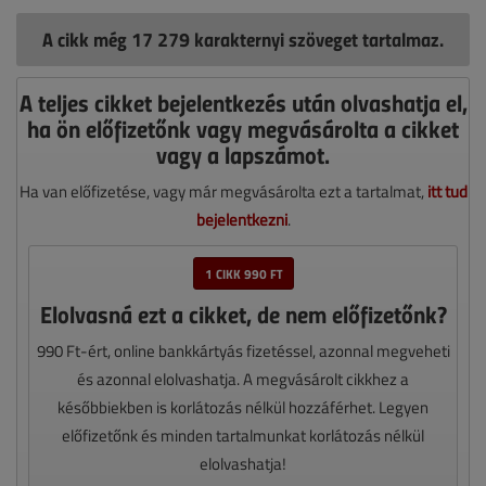
A cikk még 17 279 karakternyi szöveget tartalmaz.
A teljes cikket bejelentkezés után olvashatja el,
ha ön előfizetőnk vagy megvásárolta a cikket
vagy a lapszámot.
Ha van előfizetése, vagy már megvásárolta ezt a tartalmat,
itt tud
bejelentkezni
.
1 CIKK 990 FT
Elolvasná ezt a cikket, de nem előfizetőnk?
990 Ft-ért, online bankkártyás fizetéssel, azonnal megveheti
és azonnal elolvashatja. A megvásárolt cikkhez a
későbbiekben is korlátozás nélkül hozzáférhet. Legyen
előfizetőnk és minden tartalmunkat korlátozás nélkül
elolvashatja!