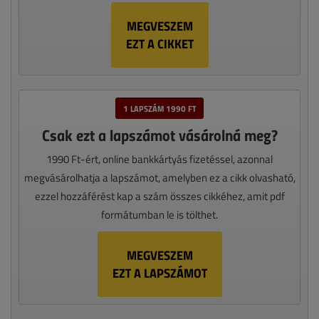
MEGVESZEM
EZT A CIKKET
1 LAPSZÁM 1990 FT
Csak ezt a lapszámot vásárolná meg?
1990 Ft-ért, online bankkártyás fizetéssel, azonnal
megvásárolhatja a lapszámot, amelyben ez a cikk olvasható,
ezzel hozzáférést kap a szám összes cikkéhez, amit pdf
formátumban le is tölthet.
MEGVESZEM
EZT A LAPSZÁMOT