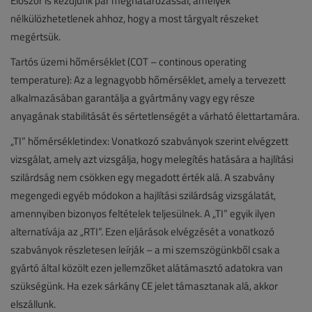
Először is kezdjünk pár meghatározással, amelyek
nélkülözhetetlenek ahhoz, hogy a most tárgyalt részeket
megértsük.
Tartós üzemi hőmérséklet (COT – continous operating
temperature): Az a legnagyobb hőmérséklet, amely a tervezett
alkalmazásában garantálja a gyártmány vagy egy része
anyagának stabilitását és sértetlenségét a várható élettartamára.
„TI” hőmérsékletindex: Vonatkozó szabványok szerint elvégzett
vizsgálat, amely azt vizsgálja, hogy melegítés hatására a hajlítási
szilárdság nem csökken egy megadott érték alá. A szabvány
megengedi egyéb módokon a hajlítási szilárdság vizsgálatát,
amennyiben bizonyos feltételek teljesülnek. A „TI” egyik ilyen
alternatívája az „RTI”. Ezen eljárások elvégzését a vonatkozó
szabványok részletesen leírják – a mi szemszögünkből csak a
gyártó által közölt ezen jellemzőket alátámasztó adatokra van
szükségünk. Ha ezek sárkány CE jelet támasztanak alá, akkor
elszállunk.