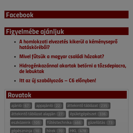
Facebook
Figyelmébe ajánljuk
A homlokzati elvezetés kikerül a kéményseprő
hatásköréből?
Mivel fűtsük a magyar családi házakat?
Hidrogénkazánnal akartak betörni a tőzsdepiacra,
de lebuktak
Itt az új szabályozás – C6 előnyben!
Rovatok
ajánló
appajánló
áttekintő táblázat
67
22
235
áttekintő táblázat alapján
épületgépészet
27
336
eszközeink
fűtéstechnika
gázellátás
105
466
73
gépészninja
hírek
HKL
10
70
478