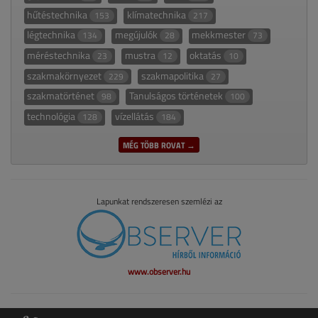
hűtéstechnika
klímatechnika
153
217
légtechnika
megújulók
mekkmester
134
28
73
méréstechnika
mustra
oktatás
23
12
10
szakmakörnyezet
szakmapolitika
229
27
szakmatörténet
Tanulságos történetek
98
100
technológia
vízellátás
128
184
MÉG TÖBB ROVAT →
Lapunkat rendszeresen szemlézi az
www.observer.hu