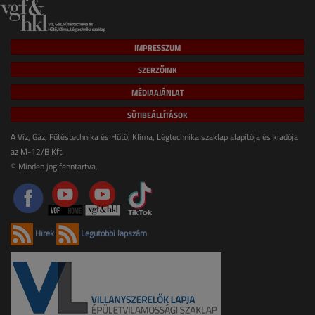
IMPRESSZUM
SZERZŐINK
MÉDIAAJÁNLAT
SÜTIBEÁLLÍTÁSOK
A Víz, Gáz, Fűtéstechnika és Hűtő, Klíma, Légtechnika szaklap alapítója és kiadója
az M-12/B Kft.
© Minden jog fenntartva.
Hírek
Legutóbbi lapszám