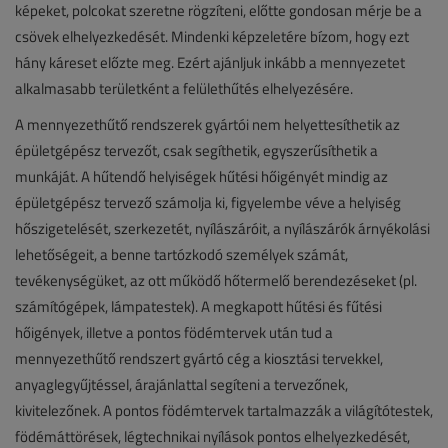
képeket, polcokat szeretne rögzíteni, előtte gondosan mérje be a
csövek elhelyezkedését. Mindenki képzeletére bízom, hogy ezt
hány káreset előzte meg. Ezért ajánljuk inkább a mennyezetet
alkalmasabb területként a felülethűtés elhelyezésére.
A mennyezethűtő rendszerek gyártói nem helyettesíthetik az
épületgépész tervezőt, csak segíthetik, egyszerűsíthetik a
munkáját. A hűtendő helyiségek hűtési hőigényét mindig az
épületgépész tervező számolja ki, figyelembe véve a helyiség
hőszigetelését, szerkezetét, nyílászáróit, a nyílászárók árnyékolási
lehetőségeit, a benne tartózkodó személyek számát,
tevékenységüket, az ott működő hőtermelő berendezéseket (pl.
számítógépek, lámpatestek). A megkapott hűtési és fűtési
hőigények, illetve a pontos födémtervek után tud a
mennyezethűtő rendszert gyártó cég a kiosztási tervekkel,
anyaglegyűjtéssel, árajánlattal segíteni a tervezőnek,
kivitelezőnek. A pontos födémtervek tartalmazzák a világítótestek,
födémáttörések, légtechnikai nyílások pontos elhelyezkedését,