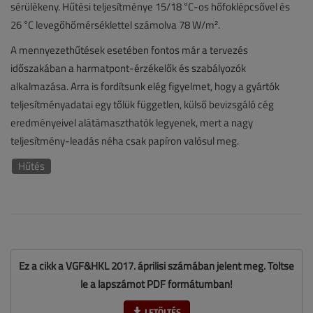
sérülékeny. Hűtési teljesítménye 15/18 °C-os hőfoklépcsővel és
26 °C levegőhőmérséklettel számolva 78 W/m².
A mennyezethűtések esetében fontos már a tervezés
időszakában a harmatpont-érzékelők és szabályozók
alkalmazása. Arra is fordítsunk elég figyelmet, hogy a gyártók
teljesítményadatai egy tőlük független, külső bevizsgáló cég
eredményeivel alátámaszthatók legyenek, mert a nagy
teljesítmény-leadás néha csak papíron valósul meg.
Hűtés
Ez a cikk a VGF&HKL 2017. áprilisi számában jelent meg. Töltse
le a lapszámot PDF formátumban!
LETÖLTÉS