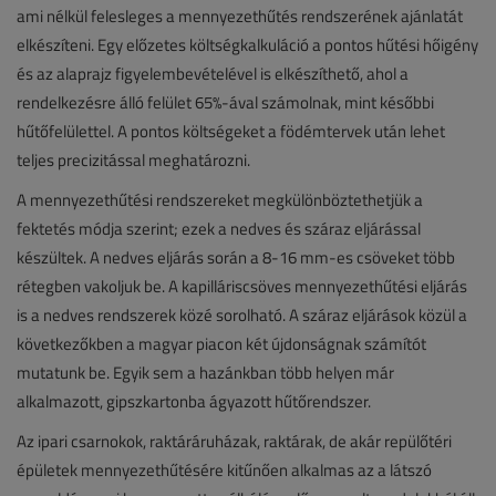
ami nélkül felesleges a mennyezethűtés rendszerének ajánlatát
elkészíteni. Egy előzetes költségkalkuláció a pontos hűtési hőigény
és az alaprajz figyelembevételével is elkészíthető, ahol a
rendelkezésre álló felület 65%-ával számolnak, mint későbbi
hűtőfelülettel. A pontos költségeket a födémtervek után lehet
teljes precizitással meghatározni.
A mennyezethűtési rendszereket megkülönböztethetjük a
fektetés módja szerint; ezek a nedves és száraz eljárással
készültek. A nedves eljárás során a 8-16 mm-es csöveket több
rétegben vakoljuk be. A kapilláriscsöves mennyezethűtési eljárás
is a nedves rendszerek közé sorolható. A száraz eljárások közül a
következőkben a magyar piacon két újdonságnak számítót
mutatunk be. Egyik sem a hazánkban több helyen már
alkalmazott, gipszkartonba ágyazott hűtőrendszer.
Az ipari csarnokok, raktáráruházak, raktárak, de akár repülőtéri
épületek mennyezethűtésére kitűnően alkalmas az a látszó