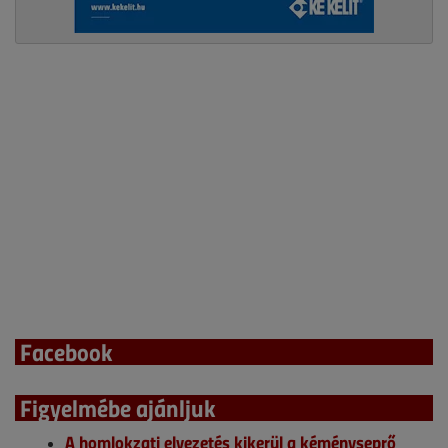
Facebook
Figyelmébe ajánljuk
A homlokzati elvezetés kikerül a kéményseprő