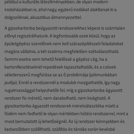
például a kulturális létesítményekben, de olyan modern
irodaházakban is, ahol nagy, egyterű irodákat alakítanak ki a
dolgozóknak, akusztikus álmennyezettel.
A gipszkartonba beágyazott rendszerekhez képest is számtalan
előnyt regisztrálhatunk. A legfontosabb ezek közül, hogy az
épületgépész szerelőnek nem kell szárazépítészeti feladatokat
magára vállalnia, a két szakma megfelelően szétválasztható.
Semmi esetre sem tehető felelőssé a gépész cég, ha a
kartonillesztéseknél repedések tapasztalhatók, és a csövek
véletlenszerű megfúrása se az ő problémája (pótmunkában
javítja). Ennél a rendszernél a modulok mozgathatók, így nagy
rugalmassággal helyezhetők fel, míg a gipszkartonba ágyazott
rendszer fix méretű, nem darabolható, nem kivágható. A
gipszkartonba ágyazott rendszerek méretválasztéka miatt a
födém nem fedhető le olyan mértékben hűtési rendszerrel, mint a
most bemutatott új lehetőségnél. Az új rendszer könnyebben és
kedvezőbben szállítható, szállítás és tárolás során kevésbé