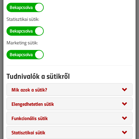
információk mára aktualitásukat veszíthették, valamint a tartalom
helyenként hiányos lehet (képek, táblázatok stb.).
Statisztikai sütik:
Marketing sütik:
Tudnivalók a sütikről
Mik azok a sütik?
A szokatlanul hideg tél okozta élmények még sokunk
Elengedhetetlen sütik
emlékezetében élénken élnek, mi viszont kellő előrelátással már a
forró nyár okozta hőség elviselhetőbbé tételére ajánlunk korszerű
Funkcionális sütik
megoldásokat.
Statisztikai sütik