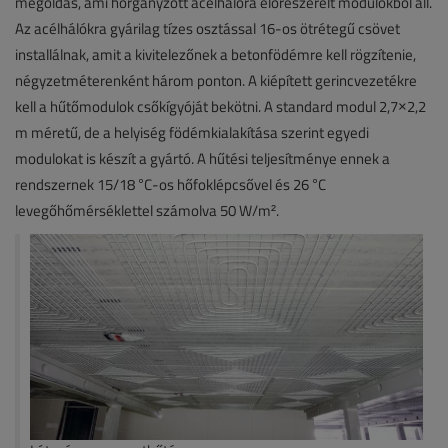
megoldás, ami horganyzott acélhálóra előreszerelt modulokból áll.
Az acélhálókra gyárilag tízes osztással 16-os ötrétegű csövet
installálnak, amit a kivitelezőnek a betonfödémre kell rögzítenie,
négyzetméterenként három ponton. A kiépített gerincvezetékre
kell a hűtőmodulok csőkígyóját bekötni. A standard modul 2,7×2,2
m méretű, de a helyiség födémkialakítása szerint egyedi
modulokat is készít a gyártó. A hűtési teljesítménye ennek a
rendszernek 15/18 °C-os hőfoklépcsővel és 26 °C
levegőhőmérséklettel számolva 50 W/m².