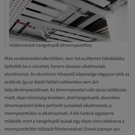
Hűtőmodulok hangelnyelő álmennyezethez
Más rendszerekkel ellentétben, nem teli acéllemez hátoldalába
építették be a csöveket, hanem sávosan alkalmaztak
alumíniumot. Az alumínium hővezető képessége négyszer jobb az
acélénál, így az átadó felület csökkenése nem járt
teljesítményvesztéssel. Az álmennyezettel való sávos találkozás
miatt, olyan közösségi terekben, ahol hangelnyelő, akusztikai
álmennyezetet (előre perforált lyukakkal) alkalmaznak, a
mennyezethűtés is alkalmazható. A két funkció egyszerre
működik, mert a hangelnyelő lyukak egy része nincs eltakarva a
mennyezethűtés hőátadó fémlemezével. Ennek szerepe van