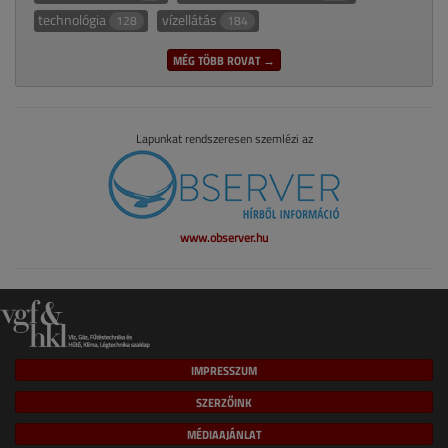
technológia
vízellátás
128
184
MÉG TÖBB ROVAT →
Lapunkat rendszeresen szemlézi az
www.observer.hu
IMPRESSZUM
SZERZŐINK
MÉDIAAJÁNLAT