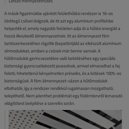
Látszó mennyezethűtés
A másik figyelmükbe ajánlott felülethűtési rendszer is 16-os
ötrétegű csővel dolgozik, de itt azt egy alumínium profilsínbe
helyezték el, amely nagyobb felületen adja át a hűtési energiát a
hozzá illeszkedő álmennyezetnek. Itt az álmennyezet fém
tartószerkezetéhez rögzítik (bepattintják) az elkészült alumínium
sínmodulokat, amiben a csövek már benne vannak. A
hűtőmodulok gerincvezetékre való bekötéséhez egy speciális
biztonsági gyorscsatlakozót javasolnak, amivel elmaradhat a fej
feletti, hihetetlenül kényelmetlen préselés, és a kötések 100%-os
biztonságúak. A fém álmennyezet-vázon a hűtőmodulok
eltolhatók, így a rendszer rendkívül rugalmasan mozgatható,
telepíthető. Nem jelenthet problémát egy födémtervről lemaradó
világítótest beépítése a szerelés során.