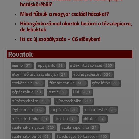
hatásköréből?
Mivel fűtsük a magyar családi házakat?
Hidrogénkazánnal akartak betörni a tőzsdepiacra,
de lebuktak
Itt az új szabályozás – C6 előnyben!
Rovatok
ajánló
appajánló
áttekintő táblázat
67
22
235
áttekintő táblázat alapján
épületgépészet
27
336
eszközeink
fűtéstechnika
gázellátás
105
466
73
gépészninja
hírek
HKL
10
70
478
hűtéstechnika
klímatechnika
153
217
légtechnika
megújulók
mekkmester
134
28
73
méréstechnika
mustra
oktatás
23
12
10
szakmakörnyezet
szakmapolitika
229
27
szakmatörténet
Tanulságos történetek
98
100