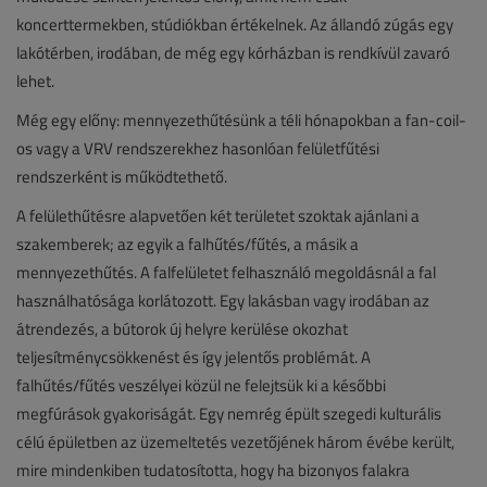
koncerttermekben, stúdiókban értékelnek. Az állandó zúgás egy
lakótérben, irodában, de még egy kórházban is rendkívül zavaró
lehet.
Még egy előny: mennyezethűtésünk a téli hónapokban a fan-coil-
os vagy a VRV rendszerekhez hasonlóan felületfűtési
rendszerként is működtethető.
A felülethűtésre alapvetően két területet szoktak ajánlani a
szakemberek; az egyik a falhűtés/fűtés, a másik a
mennyezethűtés. A falfelületet felhasználó megoldásnál a fal
használhatósága korlátozott. Egy lakásban vagy irodában az
átrendezés, a bútorok új helyre kerülése okozhat
teljesítménycsökkenést és így jelentős problémát. A
falhűtés/fűtés veszélyei közül ne felejtsük ki a későbbi
megfúrások gyakoriságát. Egy nemrég épült szegedi kulturális
célú épületben az üzemeltetés vezetőjének három évébe került,
mire mindenkiben tudatosította, hogy ha bizonyos falakra