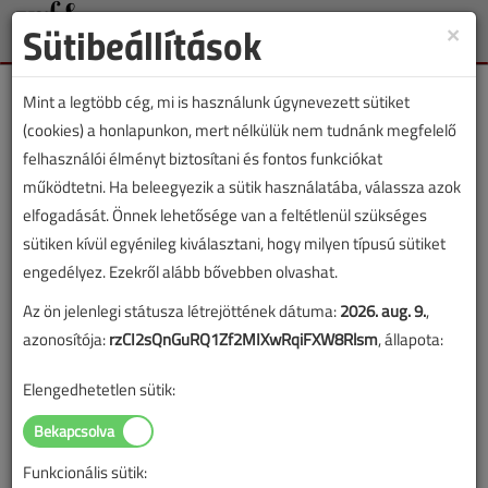
Sütibeállítások
×
Toggle
naviga
Mint a legtöbb cég, mi is használunk úgynevezett sütiket
(cookies) a honlapunkon, mert nélkülük nem tudnánk megfelelő
felhasználói élményt biztosítani és fontos funkciókat
működtetni. Ha beleegyezik a sütik használatába, válassza azok
Lapszám:
elfogadását. Önnek lehetősége van a feltétlenül szükséges
sütiken kívül egyénileg kiválasztani, hogy milyen típusú sütiket
TARTALOM
engedélyez. Ezekről alább bővebben olvashat.
Az ön jelenlegi státusza létrejöttének dátuma:
2026. aug. 9.
,
Hűtéstechnika
Technológia
azonosítója:
rzCI2sQnGuRQ1Zf2MIXwRqiFXW8Rlsm
, állapota:
Korszerű mennyezethűtések
Elengedhetetlen sütik:
2017/4. lapszám
|
Kaszab Gergely
|
12 334 |
Funkcionális sütik:
Figylem! Ez a cikk 9 éve frissült utoljára. A benne szereplő