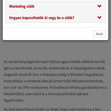
Marketing sütik
Hogyan kapcsolhatók ki vagy be a sütik?
Bezár
Az épület helységeinek nyári hűtése egyre inkább előtérbe kerülő
igény a beruházók, tervezők, kivitelezők és a helyiségekben lakók,
dolgozók részéről. Erre a feladatra eddig is léteztek megoldások,
mint például a mindenki által jól ismert hűtő klímaberendezések,
fan-coil-ok, VRV rendszerek. A következő néhány gondolattal mi a
felülethűtést, ezen belül is a mennyezethűtést ajánljuk
figyelmükbe.
Az első kézenfekvő kérdés az lehet, hogy miért érdemes a fan-