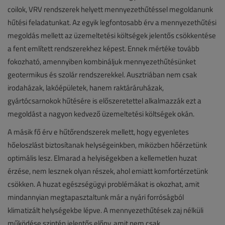
coilok, VRV rendszerek helyett mennyezethűtéssel megoldanunk
hűtési feladatunkat. Az egyik legfontosabb érv a mennyezethűtési
megoldás mellett az üzemeltetési költségek jelentős csökkentése
a fent említett rendszerekhez képest. Ennek mértéke tovább
fokozható, amennyiben kombináljuk mennyezethűtésünket
geotermikus és szolár rendszerekkel. Ausztriában nem csak
irodaházak, lakóépületek, hanem raktáráruházak,
gyártócsarnokok hűtésére is előszeretettel alkalmazzák ezt a
megoldást a nagyon kedvező üzemeltetési költségek okán.
A másik fő érv e hűtőrendszerek mellett, hogy egyenletes
hőeloszlást biztosítanak helységeinkben, miközben hőérzetünk
optimális lesz. Elmarad a helyiségekben a kellemetlen huzat
érzése, nem lesznek olyan részek, ahol emiatt komfortérzetünk
csökken. A huzat egészségügyi problémákat is okozhat, amit
mindannyian megtapasztaltunk már a nyári forróságból
klimatizált helységekbe lépve. A mennyezethűtések zaj nélküli
működése szintén jelentős előny, amit nem csak