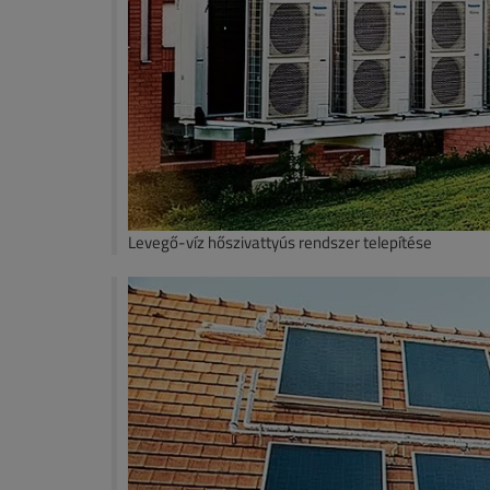
Levegő-víz hőszivattyús rendszer telepítése