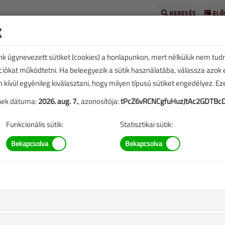
KERESÉS
ELŐ
k
unk úgynevezett sütiket (cookies) a honlapunkon, mert nélkülük nem tud
kciókat működtetni. Ha beleegyezik a sütik használatába, válassza azok
n kívül egyénileg kiválasztani, hogy milyen típusú sütiket engedélyez. E
tének dátuma:
2026. aug. 7.
, azonosítója:
tPcZ6vRCNCgfuHuzJtAc2GDTBcD
TARTALOM
Funkcionális sütik:
Statisztikai sütik:
incs fűtés nélkül
eplő információk mára aktualitásukat veszíthették, valamint a
b.).