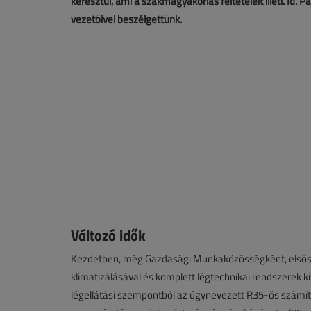
keresztül, ami a szakmagyakorlás feltételeit illeti. Id. 
vezetőivel beszélgettünk.
Változó idők
Kezdetben, még Gazdasági Munkaközösségként, elsőso
klimatizálásával és komplett légtechnikai rendszerek ki
légellátási szempontból az úgynevezett R35-ös számító