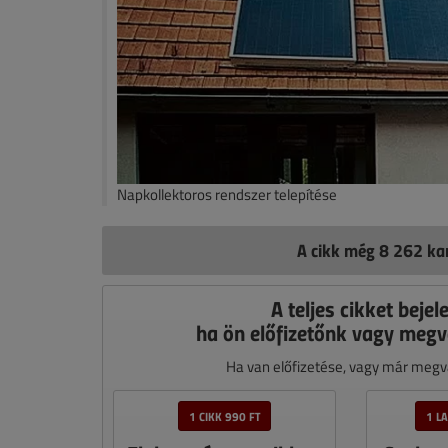
Napkollektoros rendszer telepítése
A cikk még 8 262 kar
A teljes cikket bejel
ha ön előfizetőnk vagy megv
Ha van előfizetése, vagy már megvá
1 CIKK 990 FT
1 L