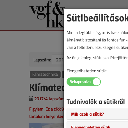
Sütibeállításo
Mint a legtöbb cég, mi is használ
élményt biztosítani és fontos fun
van a feltétlenül szükséges sütike
Az ön jelenlegi státusza létrejöt
Lapszám:
Elengedhetetlen sütik:
Klímatechnika
Légtechnika
Klímatechnika ma már n
2017/4. lapszám
|
Lantos Tivadar
|
1703 |
Tudnivalók a sütikről
Figylem! Ez a cikk 9 éve frissült utoljára. A benne szer
Mik azok a sütik?
tartalom helyenként hiányos lehet (képek, táblázatok st
Elengedhetetlen sütik