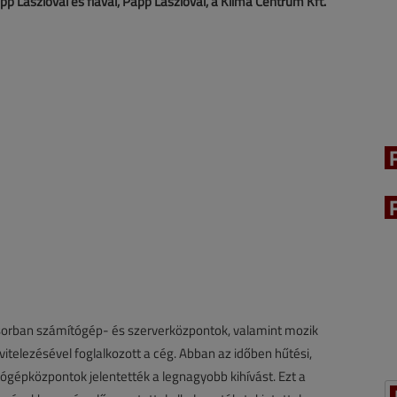
Papp Lászlóval és fiával, Papp Lászlóval, a Klíma Centrum Kft.
rban számítógép- és szerverközpontok, valamint mozik
vitelezésével foglalkozott a cég. Abban az időben hűtési,
gépközpontok jelentették a legnagyobb kihívást. Ezt a