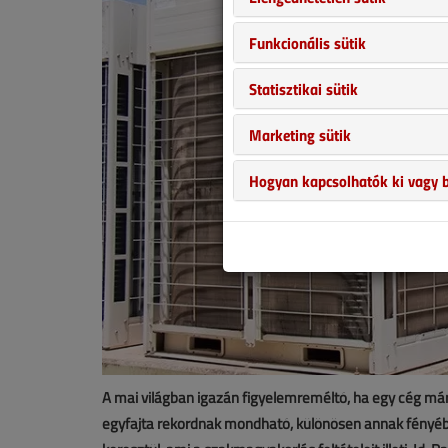
Funkcionális sütik
Statisztikai sütik
Marketing sütik
Hogyan kapcsolhatók ki vagy b
A mai világban igazán figyelemreméltó, ha egy cég már 
egyfajta rekordnak mondható, különösen annak fényéb