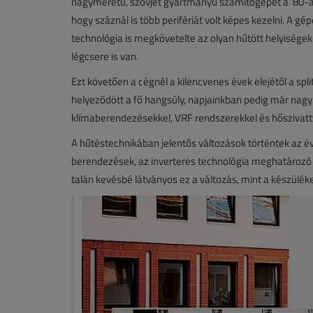
nagyméretű, szovjet gyártmányú számítógépet a ’80-as 
hogy száznál is több perifériát volt képes kezelni. A g
technológia is megkövetelte az olyan hűtött helyiségek
légcsere is van.
Ezt követően a cégnél a kilencvenes évek elejétől a spl
helyeződött a fő hangsúly, napjainkban pedig már nagy 
klímaberendezésekkel, VRF rendszerekkel és hőszivatty
A hűtéstechnikában jelentős változások történtek az 
berendezések, az inverteres technológia meghatározó té
talán kevésbé látványos ez a változás, mint a készülék