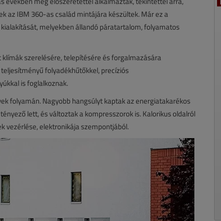
években még előszeretettel alkalmazták, tekintettel arra,
épek az IBM 360-as család mintájára készültek. Már ez a
 kialakítását, melyekben állandó páratartalom, folyamatos
it klímák szerelésére, telepítésére és forgalmazására
teljesítményű folyadékhűtőkkel, precíziós
úkkal is foglalkoznak.
évek folyamán. Nagyobb hangsúlyt kaptak az energiatakarékos
nyező lett, és változtak a kompresszorok is. Kalorikus oldalról
ek vezérlése, elektronikája szempontjából.