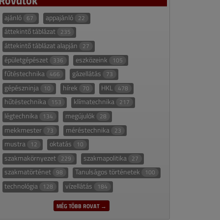
ajánló
appajánló
67
22
áttekintő táblázat
235
áttekintő táblázat alapján
27
épületgépészet
eszközeink
336
105
fűtéstechnika
gázellátás
466
73
gépészninja
hírek
HKL
10
70
478
hűtéstechnika
klímatechnika
153
217
légtechnika
megújulók
134
28
mekkmester
méréstechnika
73
23
mustra
oktatás
12
10
szakmakörnyezet
szakmapolitika
229
27
szakmatörténet
Tanulságos történetek
98
100
technológia
vízellátás
128
184
MÉG TÖBB ROVAT →