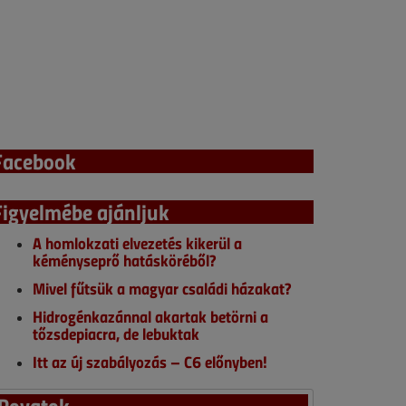
Facebook
Figyelmébe ajánljuk
A homlokzati elvezetés kikerül a
kéményseprő hatásköréből?
Mivel fűtsük a magyar családi házakat?
Hidrogénkazánnal akartak betörni a
tőzsdepiacra, de lebuktak
Itt az új szabályozás – C6 előnyben!
Rovatok