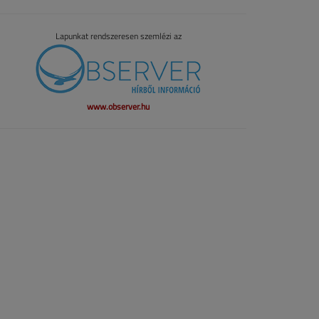
Lapunkat rendszeresen szemlézi az
www.observer.hu