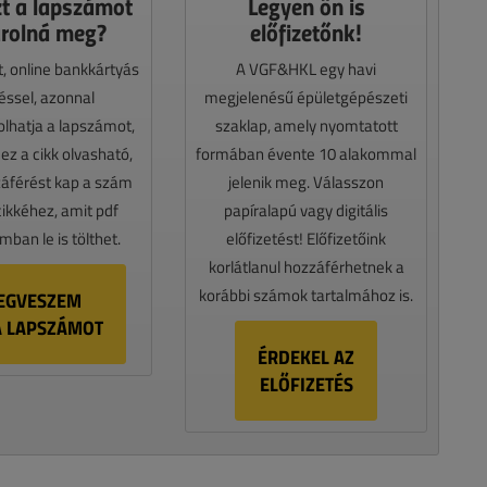
zt a lapszámot
Legyen ön is
rolná meg?
előfizetőnk!
t, online bankkártyás
A VGF&HKL egy havi
téssel, azonnal
megjelenésű épületgépészeti
lhatja a lapszámot,
szaklap, amely nyomtatott
z a cikk olvasható,
formában évente 10 alakommal
záférést kap a szám
jelenik meg. Válasszon
cikkéhez, amit pdf
papíralapú vagy digitális
ban le is tölthet.
előfizetést! Előfizetőink
korlátlanul hozzáférhetnek a
korábbi számok tartalmához is.
EGVESZEM
A LAPSZÁMOT
ÉRDEKEL AZ
ELŐFIZETÉS