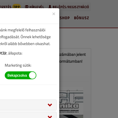
TIPP
FIZETÉS
HÍRLEVÉL
BELÉPÉS/REGISZTRÁCIÓ
×
HÍREK
LAPSZÁMOK
BLOG
SHOP
BÓNUSZ
nánk megfelelő felhasználói
 elfogadását. Önnek lehetősége
zekről alább bővebben olvashat.
t3Jr
, állapota:
Ez a cikk a VGF&HKL 2017. áprilisi számában jelent
meg. Töltse le a lapszámot PDF formátumban!
Marketing sütik:
LETÖLTÉS