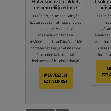
Elolvasná ezt a cikket,
Csak e
de nem előfizetőnk?
vásá
990 Ft-ért, online bankkártyás
1990 Ft-ér
fizetéssel, azonnal megveheti és
fize
azonnal elolvashatja. A
megvásáro
megvásárolt cikkhez a
amelyben e
későbbiekben is korlátozás nélkül
ezzel hoz
hozzáférhet. Legyen előfizetőnk
összes 
és minden tartalmunkat
formátum
korlátozás nélkül elolvashatja!
M
EZT 
MEGVESZEM
EZT A CIKKET