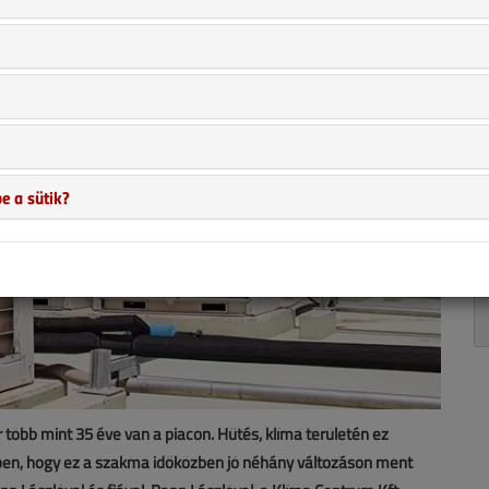
e a sütik?
több mint 35 éve van a piacon. Hűtés, klíma területén ez
en, hogy ez a szakma időközben jó néhány változáson ment