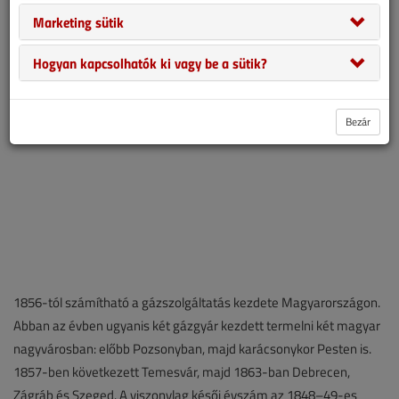
törvényhatóságú város egymástól is távol fekszik, közülük 15 a
Marketing sütik
trianoni határokon kívül.
Hogyan kapcsolhatók ki vagy be a sütik?
Bezár
1856-tól számítható a gázszolgáltatás kezdete Magyarországon.
Abban az évben ugyanis két gázgyár kezdett termelni két magyar
nagyvárosban: előbb Pozsonyban, majd karácsonykor Pesten is.
1857-ben következett Temesvár, majd 1863-ban Debrecen,
Zágráb és Szeged. A viszonylag késői évszám az 1848–49-es