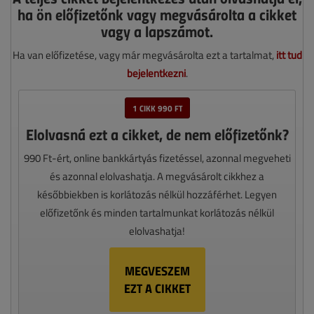
ha ön előfizetőnk vagy megvásárolta a cikket
vagy a lapszámot.
Ha van előfizetése, vagy már megvásárolta ezt a tartalmat,
itt tud
bejelentkezni
.
1 CIKK 990 FT
Elolvasná ezt a cikket, de nem előfizetőnk?
990 Ft-ért, online bankkártyás fizetéssel, azonnal megveheti
és azonnal elolvashatja. A megvásárolt cikkhez a
későbbiekben is korlátozás nélkül hozzáférhet. Legyen
előfizetőnk és minden tartalmunkat korlátozás nélkül
elolvashatja!
MEGVESZEM
EZT A CIKKET