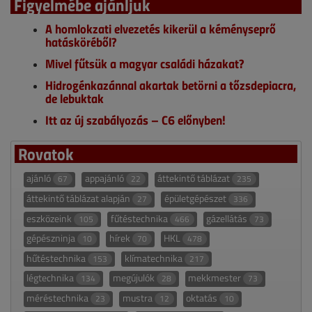
Figyelmébe ajánljuk
A homlokzati elvezetés kikerül a kéményseprő
hatásköréből?
Mivel fűtsük a magyar családi házakat?
Hidrogénkazánnal akartak betörni a tőzsdepiacra,
de lebuktak
Itt az új szabályozás – C6 előnyben!
Rovatok
ajánló
appajánló
áttekintő táblázat
67
22
235
áttekintő táblázat alapján
épületgépészet
27
336
eszközeink
fűtéstechnika
gázellátás
105
466
73
gépészninja
hírek
HKL
10
70
478
hűtéstechnika
klímatechnika
153
217
légtechnika
megújulók
mekkmester
134
28
73
méréstechnika
mustra
oktatás
23
12
10