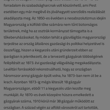
forradalom és szabadságharcnak volt köszönhető, ami Pest
esetében egy már meglévő és jóváhagyott szerződés realizálását
akadályozta meg. Az 1850-es években a neoabszolutizmus idején
Magyarország a külföldi tőke számára nem tűnt biztonságos
területnek, még ha az osztrák kormányzat támogatta is a
tőkeberuházásokat. Ily módon tehát a gázvilágítás magyarországi
terjedése az ország általános gazdasági és politikai helyzetével is
összefügg, hiszen a kiegyezés utáni gründerzeit ebben az
iparágban is jelentkezett, de a tervezett gázgyárak többségének
felépítését az 1873. évi gazdasági világválság megakadályozta.
Levéltári forrásokból rekonstruálható, hogy az országban
háromszor annyi gázgyár épült volna, ha 1873-ban nem üt be a
krach. Azonban 1873-ig mégis létesült 18 gázgyár
Magyarországon, ebből 11 a kiegyezés után kezdte meg
munkáját. Az 1870-es évek közepére húszra emelkedett a
gázgyárak száma, 1910 körül már 38 gázgyár működött az
országban. A század végén az alföldi városokról azt tartották,