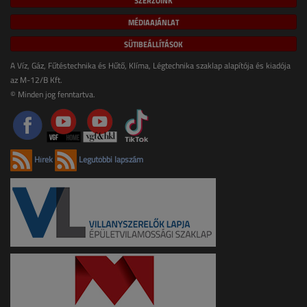
SZERZŐINK
MÉDIAAJÁNLAT
SÜTIBEÁLLÍTÁSOK
A Víz, Gáz, Fűtéstechnika és Hűtő, Klíma, Légtechnika szaklap alapítója és kiadója
az M-12/B Kft.
© Minden jog fenntartva.
Hírek
Legutóbbi lapszám