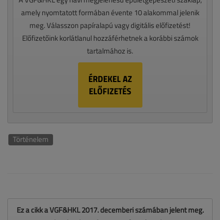
amely nyomtatott formában évente 10 alakommal jelenik
meg. Válasszon papíralapú vagy digitális előfizetést!
Előfizetőink korlátlanul hozzáférhetnek a korábbi számok
tartalmához is.
ÉRDEKEL AZ
ELŐFIZETÉS
Történelem
Ez a cikk a VGF&HKL 2017. decemberi számában jelent meg.