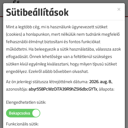
Sütibeállítások
×
Toggle
naviga
Mint a legtöbb cég, mi is használunk úgynevezett sütiket
(cookies) a honlapunkon, mert nélkülük nem tudnánk megfelelő
felhasználói élményt biztosítani és fontos funkciókat
működtetni. Ha beleegyezik a sütik használatába, válassza azok
Lapszám:
elfogadását. Önnek lehetősége van a feltétlenül szükséges
sütiken kívül egyénileg kiválasztani, hogy milyen típusú sütiket
TARTALOM
engedélyez. Ezekről alább bővebben olvashat.
Az ön jelenlegi státusza létrejöttének dátuma:
2026. aug. 8.
,
Gázellátás
azonosítója:
abyr5S8PcWzOiTA39R9hZ5I6dbcGYTx
, állapota:
Szénalapú gázgyártás
Elengedhetetlen sütik:
Magyarországon
2017/12. lapszám
|
Dobai Gábor
|
10 245 |
Funkcionális sütik: