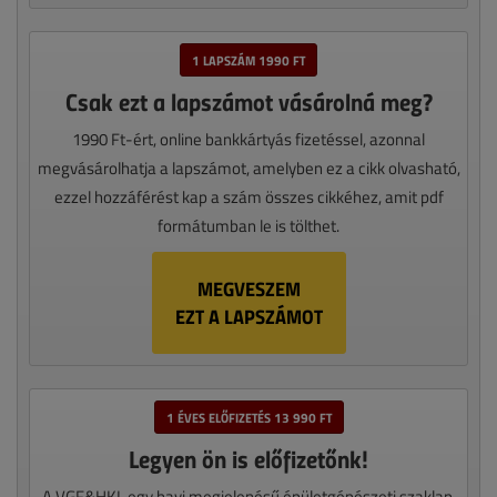
1 LAPSZÁM 1990 FT
Csak ezt a lapszámot vásárolná meg?
1990 Ft-ért, online bankkártyás fizetéssel, azonnal
megvásárolhatja a lapszámot, amelyben ez a cikk olvasható,
ezzel hozzáférést kap a szám összes cikkéhez, amit pdf
formátumban le is tölthet.
MEGVESZEM
EZT A LAPSZÁMOT
1 ÉVES ELŐFIZETÉS 13 990 FT
Legyen ön is előfizetőnk!
A VGF&HKL egy havi megjelenésű épületgépészeti szaklap,