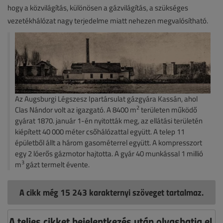
hogy a közvilágítás, különösen a gázvilágítás, a szükséges
vezetékhálózat nagy terjedelme miatt nehezen megvalósítható.
Az Augsburgi Légszesz Ipartársulat gázgyára Kassán, ahol
2
Clas Nándor volt az igazgató. A 8400 m
területen működő
gyárat 1870. január 1-én nyitották meg, az ellátási területén
kiépített 40 000 méter csőhálózattal együtt. A telep 11
épületből állt a három gasométerrel együtt. A kompresszort
egy 2 lóerős gázmotor hajtotta. A gyár 40 munkással 1 millió
3
m
gázt termelt évente.
A cikk még 15 243 karakternyi szöveget tartalmaz.
A teljes cikket bejelentkezés után olvashatja el,