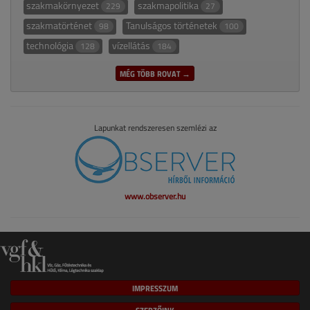
szakmakörnyezet
szakmapolitika
229
27
szakmatörténet
Tanulságos történetek
98
100
technológia
vízellátás
128
184
MÉG TÖBB ROVAT →
Lapunkat rendszeresen szemlézi az
www.observer.hu
IMPRESSZUM