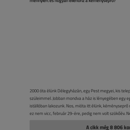
mennyiért és hogyan ellenőriz a kéményseprő?
2000 óta élünk Délegyházán, egy Pest megyei, kis telep
szüleimmel. Jobban mondva a ház is lényegében egy egysé
istállóban lakozunk. Nos, mióta itt élünk, kéményseprő
ez nem vicc, február 29-ére, pedig nem volt szökőév. N
A cikk még 8 806 kar