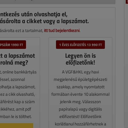
entkezés után olvashatja el,
ásárolta a cikket vagy a lapszámot.
sárolta ezt a tartalmat,
itt tud bejelentkezni
.
APSZÁM 1990 FT
1 ÉVES ELŐFIZETÉS 13 990 FT
zt a lapszámot
Legyen ön is
rolná meg?
előfizetőnk!
t, online bankkártyás
A VGF&HKL egy havi
téssel, azonnal
megjelenésű épületgépészeti
lhatja a lapszámot,
szaklap, amely nyomtatott
z a cikk olvasható,
formában évente 10 alakommal
záférést kap a szám
jelenik meg. Válasszon
cikkéhez, amit pdf
papíralapú vagy digitális
ban le is tölthet.
előfizetést! Előfizetőink
korlátlanul hozzáférhetnek a