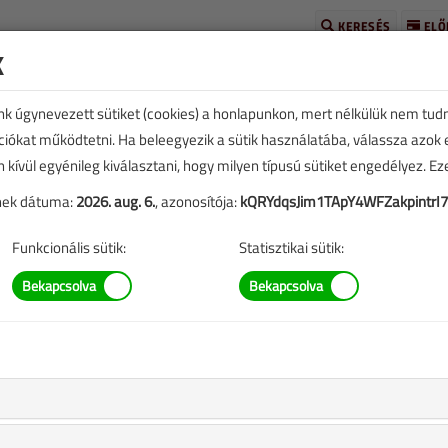
KERESÉS
ELŐ
k
unk úgynevezett sütiket (cookies) a honlapunkon, mert nélkülük nem tud
kciókat működtetni. Ha beleegyezik a sütik használatába, válassza azok
n kívül egyénileg kiválasztani, hogy milyen típusú sütiket engedélyez. E
tének dátuma:
2026. aug. 6.
, azonosítója:
kQRYdqsJim1TApY4WFZakpintrI
E
TARTALOM
Funkcionális sütik:
Statisztikai sütik:
ban
39 |
eplő információk mára aktualitásukat veszíthették, valamint a
b.).