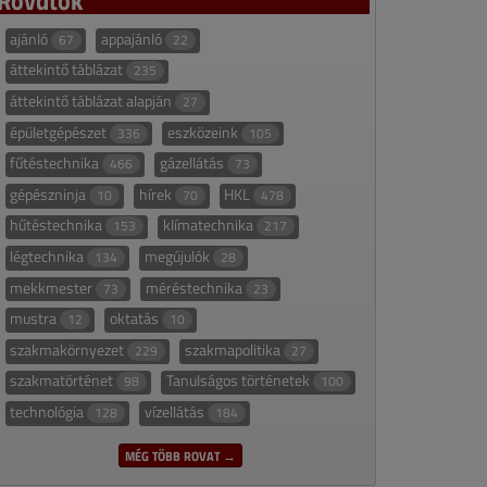
ajánló
appajánló
67
22
áttekintő táblázat
235
áttekintő táblázat alapján
27
épületgépészet
eszközeink
336
105
fűtéstechnika
gázellátás
466
73
gépészninja
hírek
HKL
10
70
478
hűtéstechnika
klímatechnika
153
217
légtechnika
megújulók
134
28
mekkmester
méréstechnika
73
23
mustra
oktatás
12
10
szakmakörnyezet
szakmapolitika
229
27
szakmatörténet
Tanulságos történetek
98
100
technológia
vízellátás
128
184
MÉG TÖBB ROVAT →