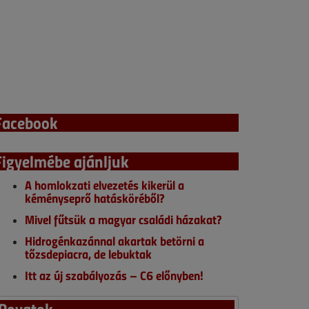
Facebook
Figyelmébe ajánljuk
A homlokzati elvezetés kikerül a
kéményseprő hatásköréből?
Mivel fűtsük a magyar családi házakat?
Hidrogénkazánnal akartak betörni a
tőzsdepiacra, de lebuktak
Itt az új szabályozás – C6 előnyben!
Rovatok