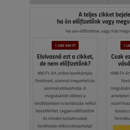
A teljes cikket bejel
ha ön előfizetőnk vagy megv
Ha van előfizetése, vagy már megvá
1 CIKK 990 FT
1 L
Elolvasná ezt a cikket,
Csak e
de nem előfizetőnk?
vásá
990 Ft-ért, online bankkártyás
1990 Ft-ér
fizetéssel, azonnal megveheti és
fize
azonnal elolvashatja. A
megvásáro
megvásárolt cikkhez a
amelyben e
későbbiekben is korlátozás nélkül
ezzel hoz
hozzáférhet. Legyen előfizetőnk
összes 
és minden tartalmunkat
formátum
korlátozás nélkül elolvashatja!