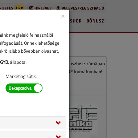
TIPP
FIZETÉS
HÍRLEVÉL
BELÉPÉS/REGISZTRÁCIÓ
×
HÍREK
LAPSZÁMOK
BLOG
SHOP
BÓNUSZ
nánk megfelelő felhasználói
 elfogadását. Önnek lehetősége
zekről alább bővebben olvashat.
7GYB
, állapota:
z a cikk a VGF&HKL 2017. július-augusztusi számában
jelent meg. Töltse le a lapszámot PDF formátumban!
Marketing sütik:
LETÖLTÉS