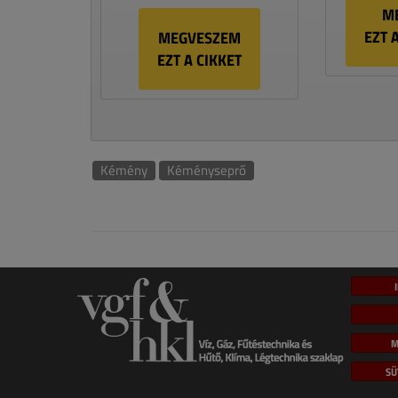
M
EZT 
MEGVESZEM
EZT A CIKKET
Kémény
Kéményseprő
M
SÜ