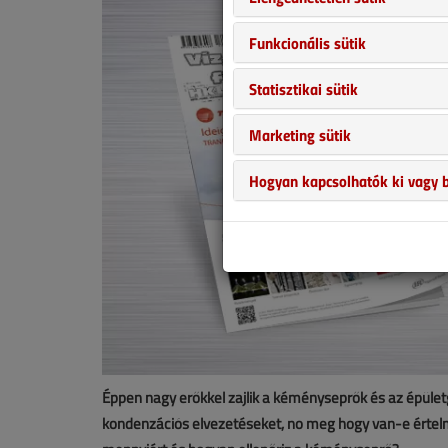
Funkcionális sütik
Statisztikai sütik
Marketing sütik
Hogyan kapcsolhatók ki vagy b
Éppen nagy erőkkel zajlik a kéményseprők és az épületgé
kondenzációs elvezetéseket, no meg hogy van-e értelme