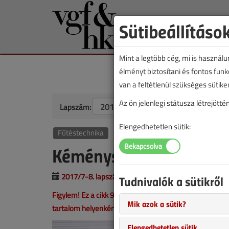
Sütibeállításo
Mint a legtöbb cég, mi is használ
élményt biztosítani és fontos fun
van a feltétlenül szükséges sütike
Az ön jelenlegi státusza létrejöt
Lapszám:
Elengedhetetlen sütik:
Fűtéstechnika
Kéményseprő a házam
2017/7-8. lapszám
|
Veresegyházi Béla
|
89
Tudnivalók a sütikről
Figylem! Ez a cikk 9 éve frissült utoljára. A benne szer
Mik azok a sütik?
tartalom helyenként hiányos lehet (képek, táblázatok st
Elengedhetetlen sütik