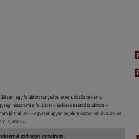
ülésen, egy felújított tanyaépületben, közös telken a
g, hiszen mi a felújított – és kissé azért átalakított –
 nem járt nálunk – egyszer ugyan bejelentkeztek pár éve, de, és
em is jöttek…
akternyi szöveget tartalmaz.