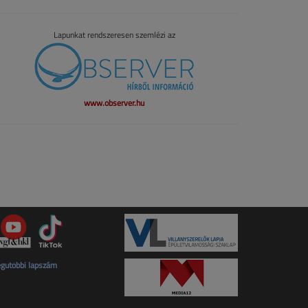
Lapunkat rendszeresen szemlézi az
www.observer.hu
gutóbbi lapszám