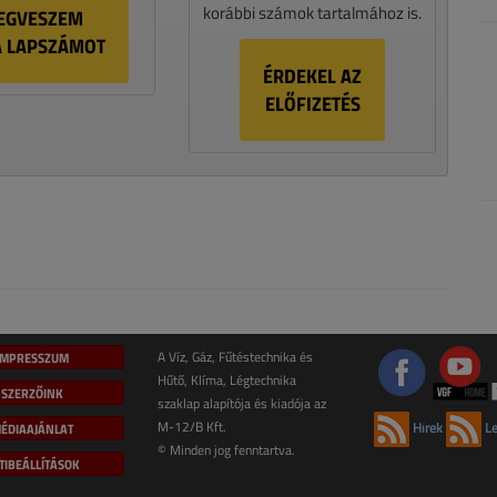
korábbi számok tartalmához is.
EGVESZEM
A LAPSZÁMOT
ÉRDEKEL AZ
ELŐFIZETÉS
IMPRESSZUM
A Víz, Gáz, Fűtéstechnika és
Hűtő, Klíma, Légtechnika
SZERZŐINK
szaklap alapítója és kiadója az
M-12/B Kft.
ÉDIAAJÁNLAT
Hírek
Le
© Minden jog fenntartva.
TIBEÁLLÍTÁSOK