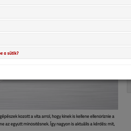
e a sütik?
pészek között a vita arról, hogy kinek is kellene ellenőriznie a
 az együtt minősítésnek. Így nagyon is aktuális a kérdés: mit,