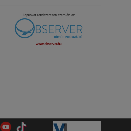
Lapunkat rendszeresen szemlézi az
www.observer.hu