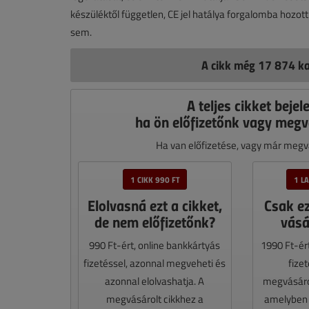
készüléktől független, CE jel hatálya forgalomba hozo
sem.
A cikk még 17 874 ka
A teljes cikket bejel
ha ön előfizetőnk vagy megv
Ha van előfizetése, vagy már megvá
1 CIKK 990 FT
1 L
Elolvasná ezt a cikket,
Csak e
de nem előfizetőnk?
vásá
990 Ft-ért, online bankkártyás
1990 Ft-ér
fizetéssel, azonnal megveheti és
fize
azonnal elolvashatja. A
megvásáro
megvásárolt cikkhez a
amelyben e