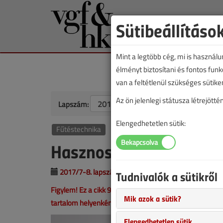
Sütibeállításo
Mint a legtöbb cég, mi is használ
élményt biztosítani és fontos fun
van a feltétlenül szükséges sütike
Az ön jelenlegi státusza létrejöt
Lapszám:
Elengedhetetlen sütik:
Fűtéstechnika
Hasznos segédlet gázké
2017/7-8. lapszám
|
Fazakas Miklós
|
2055 
Tudnivalók a sütikről
Figylem! Ez a cikk 9 éve frissült utoljára. A benne szer
Mik azok a sütik?
tartalom helyenként hiányos lehet (képek, táblázatok st
Elengedhetetlen sütik