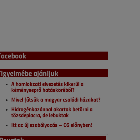
Facebook
Figyelmébe ajánljuk
A homlokzati elvezetés kikerül a
kéményseprő hatásköréből?
Mivel fűtsük a magyar családi házakat?
Hidrogénkazánnal akartak betörni a
tőzsdepiacra, de lebuktak
Itt az új szabályozás – C6 előnyben!
Rovatok