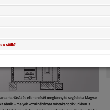
e a sütik?
 karbantartását és ellenőrzését megkönnyítő segédlet a Magyar
. Az ábrák – melyek közül néhányat mintaként cikkünkben is