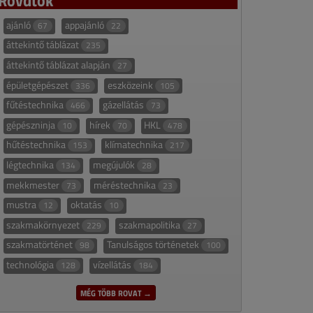
ajánló
appajánló
67
22
áttekintő táblázat
235
áttekintő táblázat alapján
27
épületgépészet
eszközeink
336
105
fűtéstechnika
gázellátás
466
73
gépészninja
hírek
HKL
10
70
478
hűtéstechnika
klímatechnika
153
217
légtechnika
megújulók
134
28
mekkmester
méréstechnika
73
23
mustra
oktatás
12
10
szakmakörnyezet
szakmapolitika
229
27
szakmatörténet
Tanulságos történetek
98
100
technológia
vízellátás
128
184
MÉG TÖBB ROVAT →