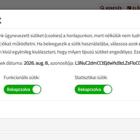
KERESÉS
ELŐ
k
unk úgynevezett sütiket (cookies) a honlapunkon, mert nélkülük nem tud
kciókat működtetni. Ha beleegyezik a sütik használatába, válassza azok
n kívül egyénileg kiválasztani, hogy milyen típusú sütiket engedélyez. E
tének dátuma:
2026. aug. 8.
, azonosítója:
L3NuC2dmCCtEjdwYxJ9zLZsFloCO
E
TARTALOM
Funkcionális sütik:
Statisztikai sütik:
szülékek telepítéséhez
|
eplő információk mára aktualitásukat veszíthették, valamint a
b.).