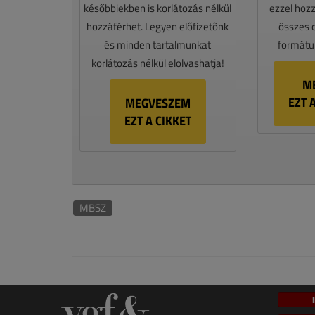
későbbiekben is korlátozás nélkül
ezzel hoz
hozzáférhet. Legyen előfizetőnk
összes 
és minden tartalmunkat
formátum
korlátozás nélkül elolvashatja!
M
EZT 
MEGVESZEM
EZT A CIKKET
MBSZ