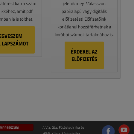
záférést kap a szám
jelenik meg. Válasszon
cikkéhez, amit pdf
papíralapú vagy digitális
ban le is tölthet.
előfizetést! Előfizetőink
korlátlanul hozzáférhetnek a
korábbi számok tartalmához is.
EGVESZEM
A LAPSZÁMOT
ÉRDEKEL AZ
ELŐFIZETÉS
IMPRESSZUM
A Víz, Gáz, Fűtéstechnika és
Hűtő, Klíma, Légtechnika