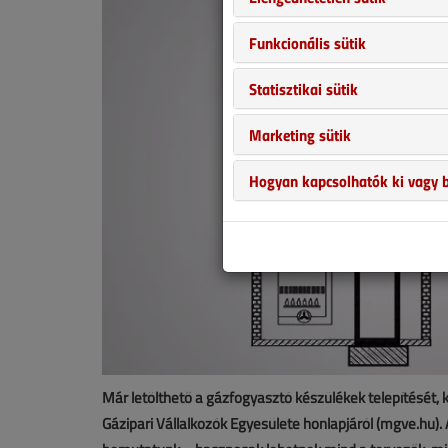
Funkcionális sütik
Statisztikai sütik
Marketing sütik
Hogyan kapcsolhatók ki vagy b
Már letölthető a gázfogyasztó készülékek telepítését,
Gázipari Vállalkozók Egyesülete honlapjáról (mgve.hu)