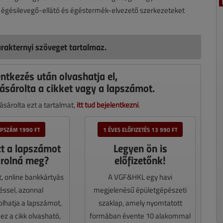
tt égésilevegő-ellátó és égéstermék-elvezető szerkezeteket
rakternyi szöveget tartalmaz.
entkezés után olvashatja el,
ásárolta a cikket vagy a lapszámot.
sárolta ezt a tartalmat,
itt tud bejelentkezni
.
APSZÁM 1990 FT
1 ÉVES ELŐFIZETÉS 13 990 FT
zt a lapszámot
Legyen ön is
rolná meg?
előfizetőnk!
t, online bankkártyás
A VGF&HKL egy havi
téssel, azonnal
megjelenésű épületgépészeti
lhatja a lapszámot,
szaklap, amely nyomtatott
z a cikk olvasható,
formában évente 10 alakommal