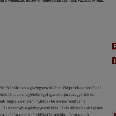
d a kivitelezők, illetve kéményseprők számára. Fazakas Miklós,
tető ábrái csak a gázfogyasztó készüléktípusok azonosítását
kek CE típus-megfelelőséget igazoló eljárásai, gyártók és
nnek megfelelően nem mutatják be minden esetben a
ék viszonyát, a gázfogyasztó készülék felállítási helyiségének
en a gázfogyasztó készüléket kiszolgáló, gázfogyasztó