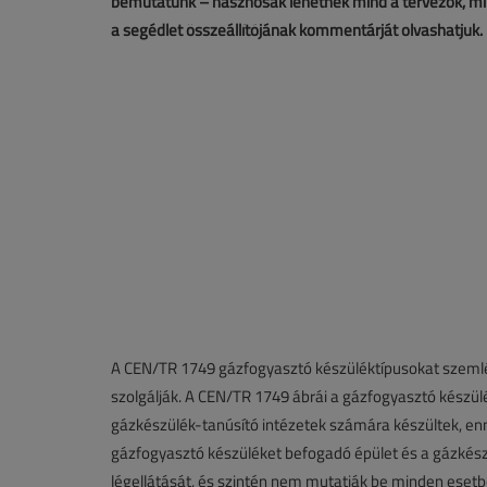
bemutatunk – hasznosak lehetnek mind a tervezők, min
a segédlet összeállítójának kommentárját olvashatjuk.
A CEN/TR 1749 gázfogyasztó készüléktípusokat szemlél
szolgálják. A CEN/TR 1749 ábrái a gázfogyasztó készülé
gázkészülék-tanúsító intézetek számára készültek, e
gázfogyasztó készüléket befogadó épület és a gázkészül
légellátását, és szintén nem mutatják be minden esetb