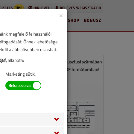
TIPP
FIZETÉS
HÍRLEVÉL
BELÉPÉS/REGISZTRÁCIÓ
×
HÍREK
LAPSZÁMOK
BLOG
SHOP
BÓNUSZ
nánk megfelelő felhasználói
 elfogadását. Önnek lehetősége
zekről alább bővebben olvashat.
j8f
, állapota:
z a cikk a VGF&HKL 2017. július-augusztusi számában
jelent meg. Töltse le a lapszámot PDF formátumban!
Marketing sütik:
LETÖLTÉS