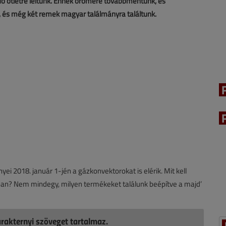
ödő ötletre leltünk. Ennek örömére továbbmentünk, és
 és még két remek magyar találmányra találtunk.
i 2018. január 1-jén a gázkonvektorokat is elérik. Mit kell
zban? Nem mindegy, milyen termékeket találunk beépítve a majd’
rakternyi szöveget tartalmaz.