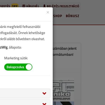
TIPP
FIZETÉS
HÍRLEVÉL
BELÉPÉS/REGISZTRÁCIÓ
×
HÍREK
LAPSZÁMOK
BLOG
SHOP
BÓNUSZ
nánk megfelelő felhasználói
 elfogadását. Önnek lehetősége
zekről alább bővebben olvashat.
CzWIg
, állapota:
Ez a cikk a VGF&HKL 2017. májusi számában jelent
meg. Töltse le a lapszámot PDF formátumban!
Marketing sütik:
LETÖLTÉS