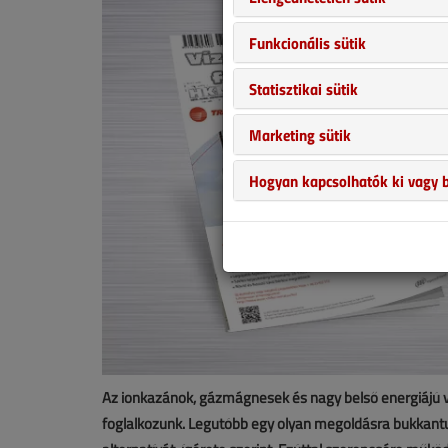
Funkcionális sütik
Statisztikai sütik
Marketing sütik
Hogyan kapcsolhatók ki vagy b
Az ionkazánok, gázmágnesek és nagy belső energiájú vi
foglalkozunk. Legutóbb egy olyan megoldásra bukkant