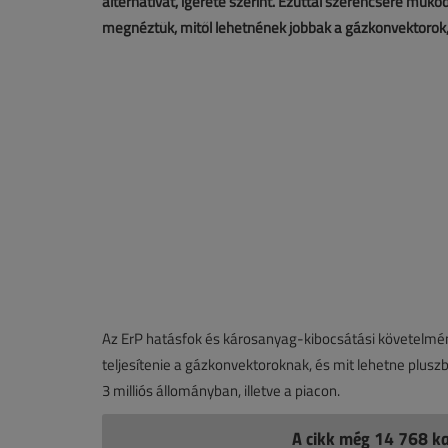
alternatívát, ígérete szerint. Ezúttal szerencsére műk
megnéztük, mitől lehetnének jobbak a gázkonvektorok,
Az ErP hatásfok és károsanyag-kibocsátási követelménye
teljesítenie a gázkonvektoroknak, és mit lehetne plus
3 milliós állományban, illetve a piacon.
A cikk még 14 768 ka