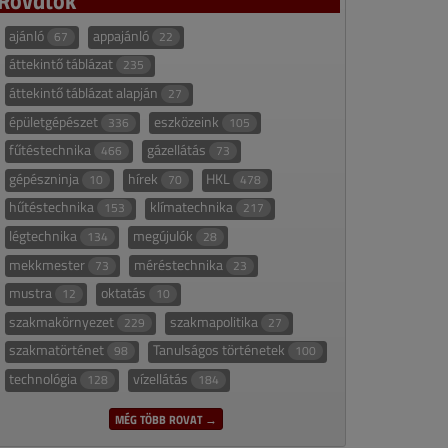
ajánló
appajánló
67
22
áttekintő táblázat
235
áttekintő táblázat alapján
27
épületgépészet
eszközeink
336
105
fűtéstechnika
gázellátás
466
73
gépészninja
hírek
HKL
10
70
478
hűtéstechnika
klímatechnika
153
217
légtechnika
megújulók
134
28
mekkmester
méréstechnika
73
23
mustra
oktatás
12
10
szakmakörnyezet
szakmapolitika
229
27
szakmatörténet
Tanulságos történetek
98
100
technológia
vízellátás
128
184
MÉG TÖBB ROVAT →