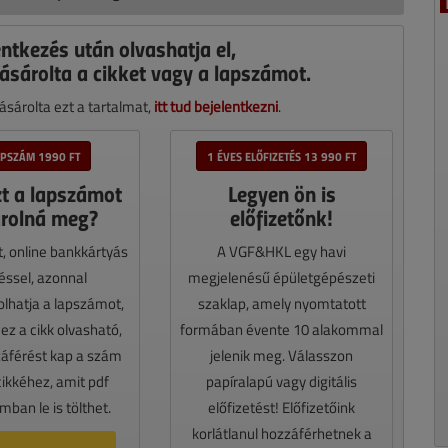
entkezés után olvashatja el,
ásárolta a cikket vagy a lapszámot.
sárolta ezt a tartalmat,
itt tud bejelentkezni
.
APSZÁM 1990 FT
1 ÉVES ELŐFIZETÉS 13 990 FT
zt a lapszámot
Legyen ön is
rolná meg?
előfizetőnk!
t, online bankkártyás
A VGF&HKL egy havi
téssel, azonnal
megjelenésű épületgépészeti
lhatja a lapszámot,
szaklap, amely nyomtatott
z a cikk olvasható,
formában évente 10 alakommal
záférést kap a szám
jelenik meg. Válasszon
cikkéhez, amit pdf
papíralapú vagy digitális
ban le is tölthet.
előfizetést! Előfizetőink
korlátlanul hozzáférhetnek a