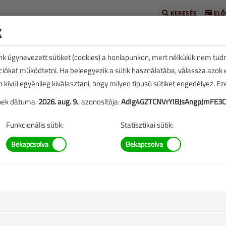
KERESÉS
ELŐ
k
unk úgynevezett sütiket (cookies) a honlapunkon, mert nélkülük nem tud
kciókat működtetni. Ha beleegyezik a sütik használatába, válassza azok
n kívül egyénileg kiválasztani, hogy milyen típusú sütiket engedélyez. E
tének dátuma:
2026. aug. 9.
, azonosítója:
AdIg4GZTCNVrYIBJsAngpJmFE3
TARTALOM
Funkcionális sütik:
Statisztikai sütik:
lizálása
51 |
eplő információk mára aktualitásukat veszíthették, valamint a
b.).