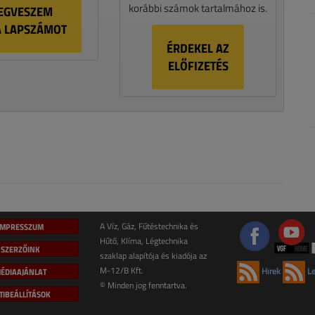
korábbi számok tartalmához is.
EGVESZEM
A LAPSZÁMOT
ÉRDEKEL AZ
ELŐFIZETÉS
IMPRESSZUM
A Víz, Gáz, Fűtéstechnika és
Hűtő, Klíma, Légtechnika
SZERZŐINK
szaklap alapítója és kiadója az
M-12/B Kft.
ÉDIAAJÁNLAT
Hírek
Le
© Minden jog fenntartva.
TIBEÁLLÍTÁSOK