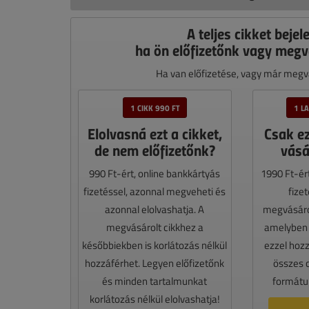
A teljes cikket bejel
ha ön előfizetőnk vagy megv
Ha van előfizetése, vagy már megvá
1 CIKK 990 FT
1 L
Elolvasná ezt a cikket,
Csak e
de nem előfizetőnk?
vásá
990 Ft-ért, online bankkártyás
1990 Ft-ér
fizetéssel, azonnal megveheti és
fize
azonnal elolvashatja. A
megvásáro
megvásárolt cikkhez a
amelyben e
későbbiekben is korlátozás nélkül
ezzel hoz
hozzáférhet. Legyen előfizetőnk
összes 
és minden tartalmunkat
formátum
korlátozás nélkül elolvashatja!