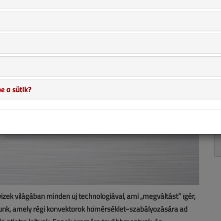
e a sütik?
zek világában minden új technológiával, ami „megváltást” ígér,
unk, amely régi konvektorok hőmérséklet-szabályozására ad