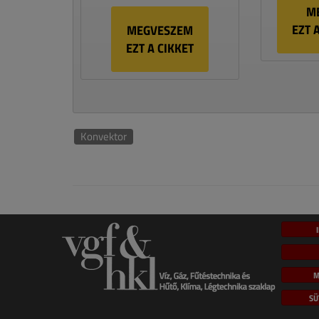
M
EZT 
MEGVESZEM
EZT A CIKKET
Konvektor
M
SÜ