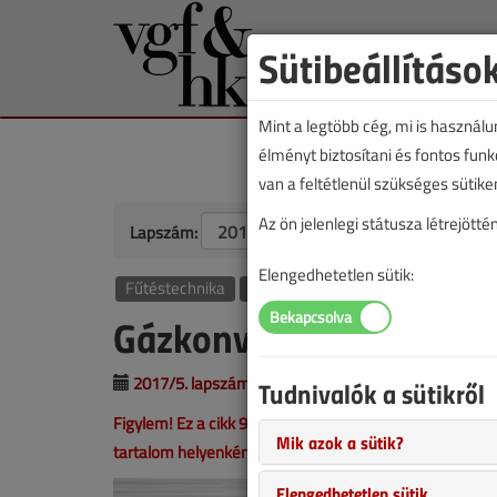
Sütibeállításo
Mint a legtöbb cég, mi is használ
élményt biztosítani és fontos fun
van a feltétlenül szükséges sütike
Az ön jelenlegi státusza létrejöt
Lapszám:
Elengedhetetlen sütik:
Fűtéstechnika
Technológia
Gázkonvektorok optima
2017/5. lapszám
|
Veresegyházi Béla
|
12 1
Tudnivalók a sütikről
Figylem! Ez a cikk 9 éve frissült utoljára. A benne szer
Mik azok a sütik?
tartalom helyenként hiányos lehet (képek, táblázatok st
Elengedhetetlen sütik