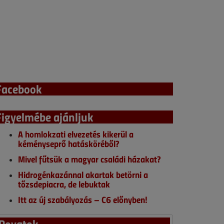
Facebook
Figyelmébe ajánljuk
A homlokzati elvezetés kikerül a
kéményseprő hatásköréből?
Mivel fűtsük a magyar családi házakat?
Hidrogénkazánnal akartak betörni a
tőzsdepiacra, de lebuktak
Itt az új szabályozás – C6 előnyben!
Rovatok