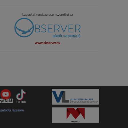
Lapunkat rendszeresen szemlézi az
www.observer.hu
gutóbbi lapszám