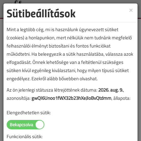
Sütibeállítások
×
Toggle
naviga
Mint a legtöbb cég, mi is használunk úgynevezett sütiket
(cookies) a honlapunkon, mert nélkülük nem tudnánk megfelelő
felhasználói élményt biztosítani és fontos funkciókat
működtetni. Ha beleegyezik a sütik használatába, válassza azok
Lapszám:
elfogadását. Önnek lehetősége van a feltétlenül szükséges
sütiken kívül egyénileg kiválasztani, hogy milyen típusú sütiket
TARTALOM
engedélyez. Ezekről alább bővebben olvashat.
Az ön jelenlegi státusza létrejöttének dátuma:
2026. aug. 9.
,
Gázellátás
azonosítója:
gwQI6Unoo1fWX32b23hXeJIoBvQtdmm
, állapota:
A gázlámpa megjelenése
Elengedhetetlen sütik:
A városi gáz története II.
2017/5. lapszám
|
Dobai Gábor
|
8454 |
Funkcionális sütik: