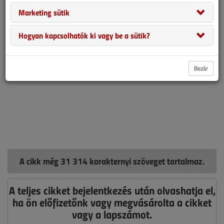
Marketing sütik
Hogyan kapcsolhatók ki vagy be a sütik?
Bezár
A cikk még 31 314 karakternyi szöveget tartalmaz.
A teljes cikket bejelentkezés után olvashatja el,
ha ön előfizetőnk vagy megvásárolta a cikket
vagy a lapszámot.