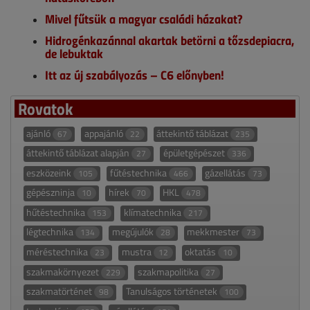
Mivel fűtsük a magyar családi házakat?
Hidrogénkazánnal akartak betörni a tőzsdepiacra,
de lebuktak
Itt az új szabályozás – C6 előnyben!
Rovatok
ajánló
appajánló
áttekintő táblázat
67
22
235
áttekintő táblázat alapján
épületgépészet
27
336
eszközeink
fűtéstechnika
gázellátás
105
466
73
gépészninja
hírek
HKL
10
70
478
hűtéstechnika
klímatechnika
153
217
légtechnika
megújulók
mekkmester
134
28
73
méréstechnika
mustra
oktatás
23
12
10
szakmakörnyezet
szakmapolitika
229
27
szakmatörténet
Tanulságos történetek
98
100