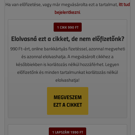
Ha van előfizetése, vagy már megvásárolta ezt a tartalmat,
itt tud
bejelentkezni
.
1 CIKK 990 FT
Elolvasná ezt a cikket, de nem előfizetőnk?
990 Ft-ért, online bankkártyás fizetéssel, azonnal megveheti
és azonnal elolvashatja. A megvásárolt cikkhez a
későbbiekben is korlátozás nélkül hozzáférhet. Legyen
előfizetőnk és minden tartalmunkat korlátozás nélkül
elolvashatja!
MEGVESZEM
EZT A CIKKET
1 LAPSZÁM 1990 FT