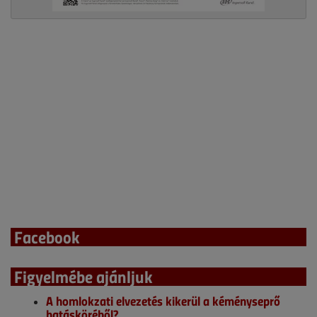
Facebook
Figyelmébe ajánljuk
A homlokzati elvezetés kikerül a kéményseprő
hatásköréből?