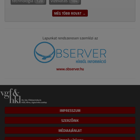
technológia
vízellátás
128
184
MÉG TÖBB ROVAT →
Lapunkat rendszeresen szemlézi az
www.observer.hu
IMPRESSZUM
SZERZŐINK
MÉDIAAJÁNLAT