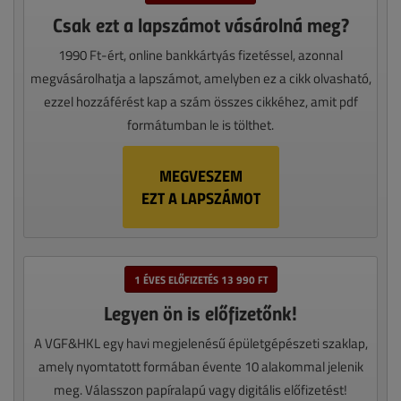
Csak ezt a lapszámot vásárolná meg?
1990 Ft-ért, online bankkártyás fizetéssel, azonnal
megvásárolhatja a lapszámot, amelyben ez a cikk olvasható,
ezzel hozzáférést kap a szám összes cikkéhez, amit pdf
formátumban le is tölthet.
MEGVESZEM
EZT A LAPSZÁMOT
1 ÉVES ELŐFIZETÉS 13 990 FT
Legyen ön is előfizetőnk!
A VGF&HKL egy havi megjelenésű épületgépészeti szaklap,
amely nyomtatott formában évente 10 alakommal jelenik
meg. Válasszon papíralapú vagy digitális előfizetést!