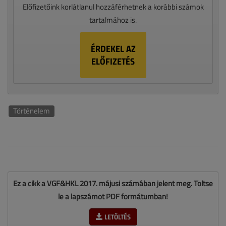
Előfizetőink korlátlanul hozzáférhetnek a korábbi számok
tartalmához is.
ÉRDEKEL AZ
ELŐFIZETÉS
Történelem
Ez a cikk a VGF&HKL 2017. májusi számában jelent meg. Töltse
le a lapszámot PDF formátumban!
LETÖLTÉS