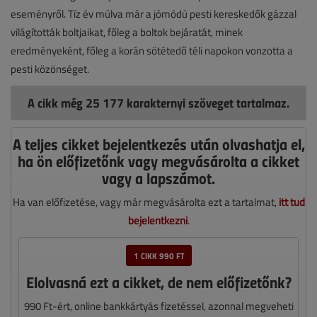
eseményről. Tíz év múlva már a jómódú pesti kereskedők gázzal
világították boltjaikat, főleg a boltok bejáratát, minek
eredményeként, főleg a korán sötétedő téli napokon vonzotta a
pesti közönséget.
A cikk még 25 177 karakternyi szöveget tartalmaz.
A teljes cikket bejelentkezés után olvashatja el,
ha ön előfizetőnk vagy megvásárolta a cikket
vagy a lapszámot.
Ha van előfizetése, vagy már megvásárolta ezt a tartalmat,
itt tud
bejelentkezni
.
1 CIKK 990 FT
Elolvasná ezt a cikket, de nem előfizetőnk?
990 Ft-ért, online bankkártyás fizetéssel, azonnal megveheti