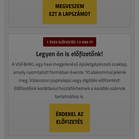
MEGVESZEM
EZT A LAPSZÁMOT
1 ÉVES ELŐFIZETÉS 13 990 FT
Legyen ön is előfizetőnk!
A VGF&HKL egy havi megjelenésű épületgépészeti szaklap,
amely nyomtatott formában évente 10 alakommal jelenik
meg. Válasszon papíralapú vagy digitális előfizetést!
Előfizetőink korlátlanul hozzáférhetnek a korábbi számok
tartalmához is.
ÉRDEKEL AZ
ELŐFIZETÉS