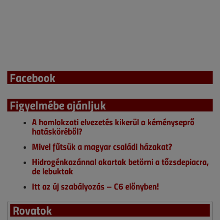
Facebook
Figyelmébe ajánljuk
A homlokzati elvezetés kikerül a kéményseprő
hatásköréből?
Mivel fűtsük a magyar családi házakat?
Hidrogénkazánnal akartak betörni a tőzsdepiacra,
de lebuktak
Itt az új szabályozás – C6 előnyben!
Rovatok