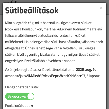
Sütibeállítások
×
Toggle
naviga
Mint a legtöbb cég, mi is használunk úgynevezett sütiket
(cookies) a honlapunkon, mert nélkülük nem tudnánk megfelelő
felhasználói élményt biztosítani és fontos funkciókat
működtetni. Ha beleegyezik a sütik használatába, válassza azok
Lapszám:
elfogadását. Önnek lehetősége van a feltétlenül szükséges
sütiken kívül egyénileg kiválasztani, hogy milyen típusú sütiket
TARTALOM
engedélyez. Ezekről alább bővebben olvashat.
Az ön jelenlegi státusza létrejöttének dátuma:
2026. aug. 9.
,
Gázellátás
Szakmatörténet
azonosítója:
w5MAleA8JYdevxEepxWxhsKXoMocr97
, állapota:
A gázszolgáltatás kezdete
Elengedhetetlen sütik:
Magyarországon
2017/11. lapszám
|
Dobai Gábor
|
3271 |
Funkcionális sütik: