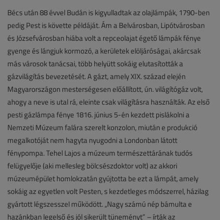
Bécs után 88 évvel Budán is kigyulladtak az olajlámpák, 1790-ben
pedig Pest is követte példáját. Ám a Belvárosban, Lipótvárosban
és Józsefvárosban hiába volt a repceolajat égető lámpák fénye
gyenge és lángjuk kormozó, a kerületek elöljáróságai, akárcsak
más városok tanácsai, több helyütt sokáig elutasították a
gázvilágítás bevezetését. A gázt, amely XIX. század elején
Magyarországon mesterségesen előállított, ún. világítógáz volt,
ahogy a neve is utal rá, eleinte csak világításra használták. Az első
pesti gázlámpa fénye 1816. június 5-én kezdett pislákolni a
Nemzeti Múzeum falára szerelt konzolon, miután e produkció
megalkotóját nem hagyta nyugodni a Londonban látott
fénypompa. Tehel Lajos a múzeum természettárának tudós
felügyelője (aki mellesleg bölcsészdoktor volt) az akkori
múzeumépület homlokzatán gyújtotta be ezt a lámpát, amely
sokáig az egyetlen volt Pesten, s kezdetleges módszerrel, házilag
gyártott légszesszel működött. „Nagy számú nép bámulta e
hazánkban legelső és jól sikerült tüneményt” – írták az