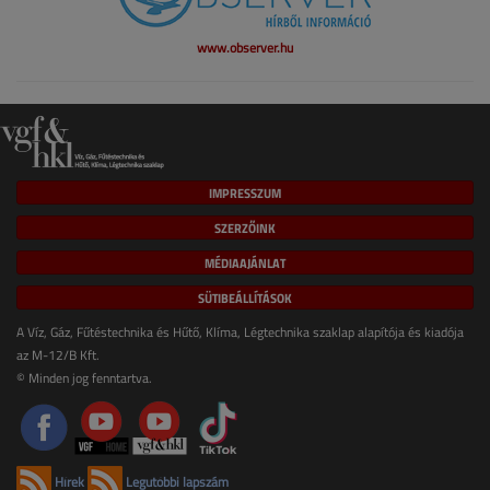
www.observer.hu
IMPRESSZUM
SZERZŐINK
MÉDIAAJÁNLAT
SÜTIBEÁLLÍTÁSOK
A Víz, Gáz, Fűtéstechnika és Hűtő, Klíma, Légtechnika szaklap alapítója és kiadója
az M-12/B Kft.
© Minden jog fenntartva.
Hírek
Legutóbbi lapszám