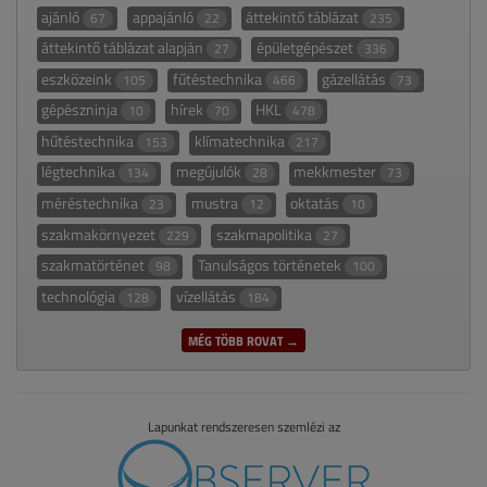
ajánló
appajánló
áttekintő táblázat
67
22
235
áttekintő táblázat alapján
épületgépészet
27
336
eszközeink
fűtéstechnika
gázellátás
105
466
73
gépészninja
hírek
HKL
10
70
478
hűtéstechnika
klímatechnika
153
217
légtechnika
megújulók
mekkmester
134
28
73
méréstechnika
mustra
oktatás
23
12
10
szakmakörnyezet
szakmapolitika
229
27
szakmatörténet
Tanulságos történetek
98
100
technológia
vízellátás
128
184
MÉG TÖBB ROVAT →
Lapunkat rendszeresen szemlézi az