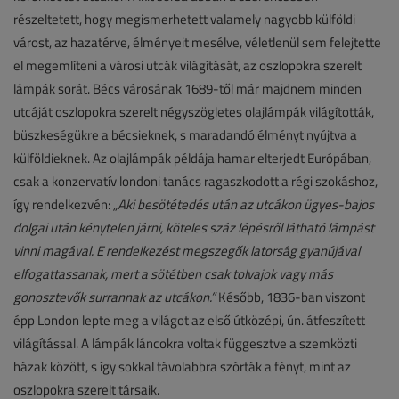
részeltetett, hogy megismerhetett valamely nagyobb külföldi
várost, az hazatérve, élményeit mesélve, véletlenül sem felejtette
el megemlíteni a városi utcák világítását, az oszlopokra szerelt
lámpák sorát. Bécs városának 1689-től már majdnem minden
utcáját oszlopokra szerelt négyszögletes olajlámpák világították,
büszkeségükre a bécsieknek, s maradandó élményt nyújtva a
külföldieknek. Az olajlámpák példája hamar elterjedt Európában,
csak a konzervatív londoni tanács ragaszkodott a régi szokáshoz,
így rendelkezvén:
„Aki besötétedés után az utcákon ügyes-bajos
dolgai után kénytelen járni, köteles száz lépésről látható lámpást
vinni magával. E rendelkezést megszegők latorság gyanújával
elfogattassanak, mert a sötétben csak tolvajok vagy más
gonosztevők surrannak az utcákon.”
Később, 1836-ban viszont
épp London lepte meg a világot az első útközépi, ún. átfeszített
világítással. A lámpák láncokra voltak függesztve a szemközti
házak között, s így sokkal távolabbra szórták a fényt, mint az
oszlopokra szerelt társaik.