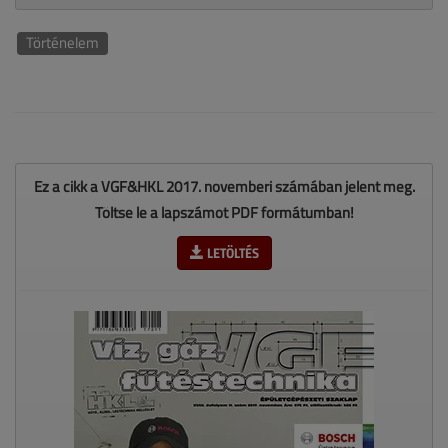
Történelem
Ez a cikk a VGF&HKL 2017. novemberi számában jelent meg.
Töltse le a lapszámot PDF formátumban!
LETÖLTÉS