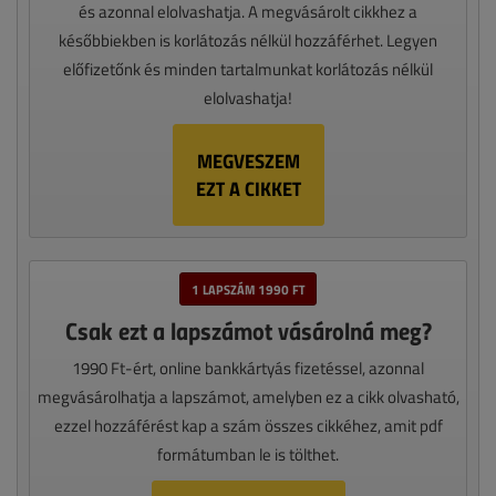
és azonnal elolvashatja. A megvásárolt cikkhez a
későbbiekben is korlátozás nélkül hozzáférhet. Legyen
előfizetőnk és minden tartalmunkat korlátozás nélkül
elolvashatja!
MEGVESZEM
EZT A CIKKET
1 LAPSZÁM 1990 FT
Csak ezt a lapszámot vásárolná meg?
1990 Ft-ért, online bankkártyás fizetéssel, azonnal
megvásárolhatja a lapszámot, amelyben ez a cikk olvasható,
ezzel hozzáférést kap a szám összes cikkéhez, amit pdf
formátumban le is tölthet.