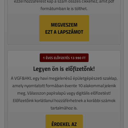
ezzel hozzáférést kap a szám összes cikkéhez, amit pdf
formátumban le is tölthet.
MEGVESZEM
EZT A LAPSZÁMOT
1 ÉVES ELŐFIZETÉS 13 990 FT
Legyen ön is előfizetőnk!
A VGF&HKL egy havi megjelenésű épületgépészeti szaklap,
amely nyomtatott formában évente 10 alakommal jelenik
meg. Válasszon papíralapú vagy digitális előfizetést!
Előfizetőink korlátlanul hozzáférhetnek a korábbi számok
tartalmához is.
ÉRDEKEL AZ