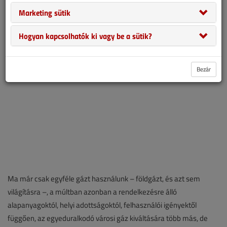
Azonban a villanyvilágításnak nemcsak a fővárosban kellett
Marketing sütik
megküzdenie a gázzal, hanem más európai városokban is.
Hogyan kapcsolhatók ki vagy be a sütik?
Bezár
Ma már csak egyféle gázt használunk – földgázt, és azt sem
világításra –, a múltban azonban a rendelkezésre álló
alapanyagoktól, helyi adottságoktól, felhasználói igényektől
függően, az egyeduralkodó városi gáz kiváltására több más, de