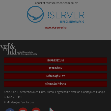
Lapunkat rendszeresen szemlézi az
www.observer.hu
IMPRESSZUM
SZERZŐINK
MÉDIAAJÁNLAT
SÜTIBEÁLLÍTÁSOK
A Víz, Gáz, Fűtéstechnika és Hűtő, Klíma, Légtechnika szaklap alapítója és kiadója
az M-12/B Kft.
© Minden jog fenntartva.