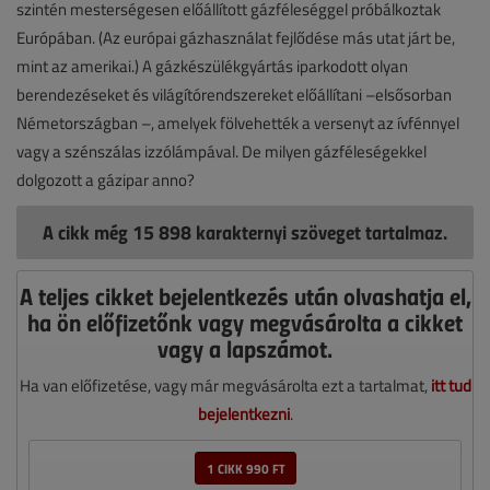
szintén mesterségesen előállított gázféleséggel próbálkoztak
Európában. (Az európai gázhasználat fejlődése más utat járt be,
mint az amerikai.) A gázkészülékgyártás iparkodott olyan
berendezéseket és világítórendszereket előállítani –elsősorban
Németországban –, amelyek fölvehették a versenyt az ívfénnyel
vagy a szénszálas izzólámpával. De milyen gázféleségekkel
dolgozott a gázipar anno?
A cikk még 15 898 karakternyi szöveget tartalmaz.
A teljes cikket bejelentkezés után olvashatja el,
ha ön előfizetőnk vagy megvásárolta a cikket
vagy a lapszámot.
Ha van előfizetése, vagy már megvásárolta ezt a tartalmat,
itt tud
bejelentkezni
.
1 CIKK 990 FT