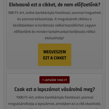
Elolvasná ezt a cikket, de nem előfizetőnk?
990 Ft-ért, online bankkártyás fizetéssel, azonnal megveheti
és azonnal elolvashatja. A megvásárolt cikkhez a
későbbiekben is korlátozás nélkül hozzáférhet. Legyen
előfizetőnk és minden tartalmunkat korlátozás nélkül
elolvashatja!
MEGVESZEM
EZT A CIKKET
1 LAPSZÁM 1990 FT
Csak ezt a lapszámot vásárolná meg?
1990 Ft-ért, online bankkártyás fizetéssel, azonnal
megvásárolhatja a lapszámot, amelyben ez a cikk olvasható,