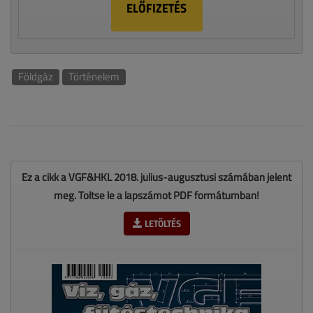
ELŐFIZETÉS
Földgáz
Történelem
Ez a cikk a VGF&HKL 2018. július-augusztusi számában jelent
meg. Töltse le a lapszámot PDF formátumban!
LETÖLTÉS