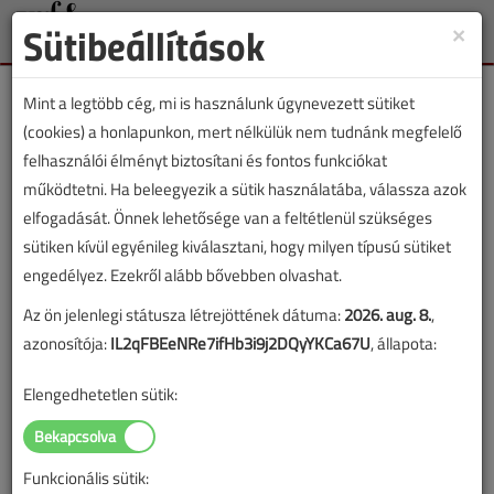
Sütibeállítások
×
Toggle
naviga
Mint a legtöbb cég, mi is használunk úgynevezett sütiket
(cookies) a honlapunkon, mert nélkülük nem tudnánk megfelelő
felhasználói élményt biztosítani és fontos funkciókat
működtetni. Ha beleegyezik a sütik használatába, válassza azok
Lapszám:
elfogadását. Önnek lehetősége van a feltétlenül szükséges
sütiken kívül egyénileg kiválasztani, hogy milyen típusú sütiket
TARTALOM
engedélyez. Ezekről alább bővebben olvashat.
Az ön jelenlegi státusza létrejöttének dátuma:
2026. aug. 8.
,
Gázellátás
Szakmatörténet
azonosítója:
IL2qFBEeNRe7ifHb3i9j2DQyYKCa67U
, állapota:
A főváros gázellátásának
Elengedhetetlen sütik:
fejlődése a századforduló
után
Funkcionális sütik: