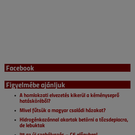
Facebook
Figyelmébe ajánljuk
A homlokzati elvezetés kikerül a kéményseprő
hatásköréből?
Mivel fűtsük a magyar családi házakat?
Hidrogénkazánnal akartak betörni a tőzsdepiacra,
de lebuktak
Itt az új szabályozás – C6 előnyben!