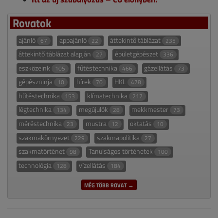
Rovatok
ajánló
appajánló
áttekintő táblázat
67
22
235
áttekintő táblázat alapján
épületgépészet
27
336
eszközeink
fűtéstechnika
gázellátás
105
466
73
gépészninja
hírek
HKL
10
70
478
hűtéstechnika
klímatechnika
153
217
légtechnika
megújulók
mekkmester
134
28
73
méréstechnika
mustra
oktatás
23
12
10
szakmakörnyezet
szakmapolitika
229
27
szakmatörténet
Tanulságos történetek
98
100
technológia
vízellátás
128
184
MÉG TÖBB ROVAT →