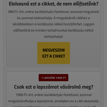
Elolvasná ezt a cikket, de nem előfizetőnk?
990 Ft-ért, online bankkártyás fizetéssel, azonnal megveheti
és azonnal elolvashatja. A megvásárolt cikkhez a
későbbiekben is korlátozás nélkül hozzáférhet. Legyen
előfizetőnk és minden tartalmunkat korlátozás nélkül
elolvashatja!
MEGVESZEM
EZT A CIKKET
1 LAPSZÁM 1990 FT
Csak ezt a lapszámot vásárolná meg?
1990 Ft-ért, online bankkártyás fizetéssel, azonnal
megvásárolhatja a lapszámot, amelyben ez a cikk olvasható,