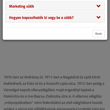
kiépítették az új villanyvilágítási rendszert.
Marketing sütik
Hogyan kapcsolhatók ki vagy be a sütik?
Bezár
1910-ben az Andrássy út, 1911-ben a Nagykörút (a Lipót körút
kivételével), az Eskü út és a Kossuth Lajos utca, 1912-ben pedig a
Városliget kapott villanyvilágítást, majd engedélyt kaptak a
Kiskörútra és a mai Bajcsy-Zsilinszky útra is. A villamos világítás
„mélyrepülésében” némi fellendülést az első világháború hozott,
amikor a városi gáz előállításának alapanyagául szolgáló szén ára