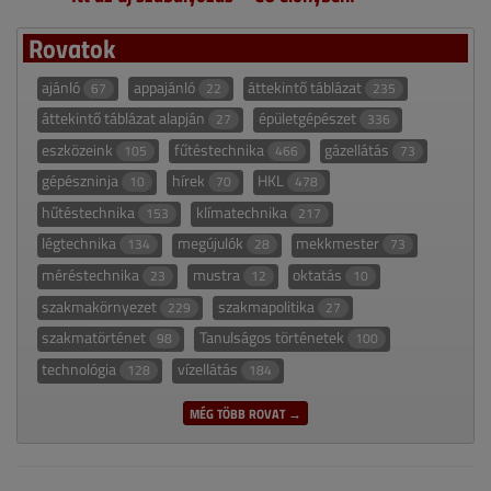
Rovatok
ajánló
appajánló
áttekintő táblázat
67
22
235
áttekintő táblázat alapján
épületgépészet
27
336
eszközeink
fűtéstechnika
gázellátás
105
466
73
gépészninja
hírek
HKL
10
70
478
hűtéstechnika
klímatechnika
153
217
légtechnika
megújulók
mekkmester
134
28
73
méréstechnika
mustra
oktatás
23
12
10
szakmakörnyezet
szakmapolitika
229
27
szakmatörténet
Tanulságos történetek
98
100
technológia
vízellátás
128
184
MÉG TÖBB ROVAT →