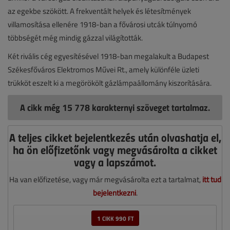
az egekbe szökött. A frekventált helyek és létesítmények
villamosítása ellenére 1918-ban a fővárosi utcák túlnyomó
többségét még mindig gázzal világították.
Két rivális cég egyesítésével 1918-ban megalakult a Budapest
Székesfőváros Elektromos Művei Rt., amely különféle üzleti
trükköt eszelt ki a megörökölt gázlámpaállomány kiszorítására.
A cikk még 15 778 karakternyi szöveget tartalmaz.
A teljes cikket bejelentkezés után olvashatja el,
ha ön előfizetőnk vagy megvásárolta a cikket
vagy a lapszámot.
Ha van előfizetése, vagy már megvásárolta ezt a tartalmat,
itt tud
bejelentkezni
.
1 CIKK 990 FT