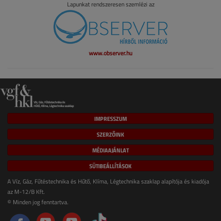
Lapunkat rendszeresen szemlézi az
www.observer.hu
IMPRESSZUM
SZERZŐINK
MÉDIAAJÁNLAT
SÜTIBEÁLLÍTÁSOK
A Víz, Gáz, Fűtéstechnika és Hűtő, Klíma, Légtechnika szaklap alapítója és kiadója
az M-12/B Kft.
© Minden jog fenntartva.