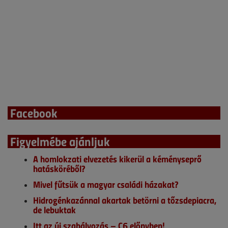
Facebook
Figyelmébe ajánljuk
A homlokzati elvezetés kikerül a kéményseprő
hatásköréből?
Mivel fűtsük a magyar családi házakat?
Hidrogénkazánnal akartak betörni a tőzsdepiacra,
de lebuktak
Itt az új szabályozás – C6 előnyben!