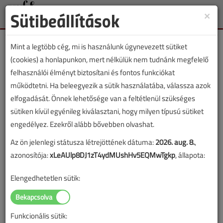
Sütibeállítások
×
Toggle
naviga
Mint a legtöbb cég, mi is használunk úgynevezett sütiket
(cookies) a honlapunkon, mert nélkülük nem tudnánk megfelelő
felhasználói élményt biztosítani és fontos funkciókat
működtetni. Ha beleegyezik a sütik használatába, válassza azok
Lapszám:
elfogadását. Önnek lehetősége van a feltétlenül szükséges
sütiken kívül egyénileg kiválasztani, hogy milyen típusú sütiket
TARTALOM
engedélyez. Ezekről alább bővebben olvashat.
Az ön jelenlegi státusza létrejöttének dátuma:
2026. aug. 8.
,
Szakmatörténet
azonosítója:
xLeAUlp8DJ1zT4ydMUshHv5EQMwTgkp
, állapota:
Gáz- és villanyvilágítás
Elengedhetetlen sütik:
harca Budapesten
2018/6. lapszám
|
Dobai Gábor
|
1601 |
Funkcionális sütik: