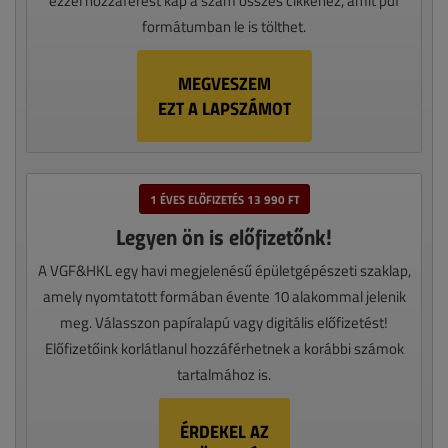
ezzel hozzáférést kap a szám összes cikkéhez, amit pdf
formátumban le is tölthet.
MEGVESZEM
EZT A LAPSZÁMOT
1 ÉVES ELŐFIZETÉS 13 990 FT
Legyen ön is előfizetőnk!
A VGF&HKL egy havi megjelenésű épületgépészeti szaklap,
amely nyomtatott formában évente 10 alakommal jelenik
meg. Válasszon papíralapú vagy digitális előfizetést!
Előfizetőink korlátlanul hozzáférhetnek a korábbi számok
tartalmához is.
ÉRDEKEL AZ