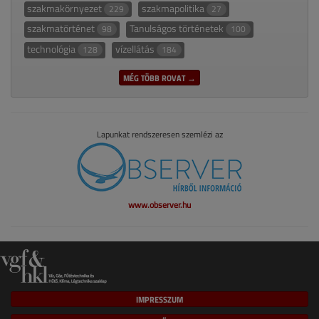
szakmakörnyezet
szakmapolitika
229
27
szakmatörténet
Tanulságos történetek
98
100
technológia
vízellátás
128
184
MÉG TÖBB ROVAT →
Lapunkat rendszeresen szemlézi az
www.observer.hu
IMPRESSZUM