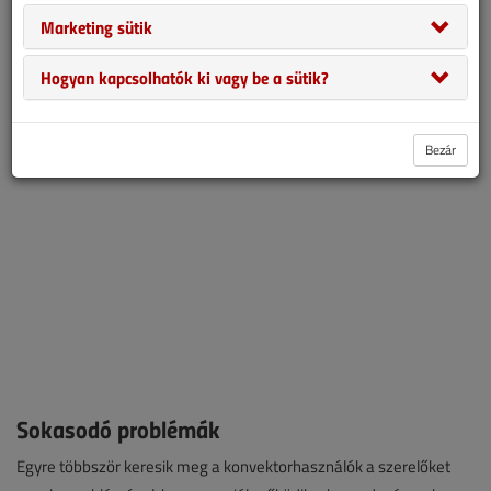
hosszabbítják meg őket. Ezért gyakran találkozunk a vakolatba
Marketing sütik
süllyesztett szélfogó rácsokkal, melyek sem esztétikailag, sem
tüzeléstechnikailag nem állják meg a helyüket. Sőt,
Hogyan kapcsolhatók ki vagy be a sütik?
tűzveszélyesek is lehetnek.
Bezár
Sokasodó problémák
Egyre többször keresik meg a konvektorhasználók a szerelőket