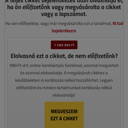
ha ön előfizetőnk vagy megvásárolta a cikket
vagy a lapszámot.
Ha van előfizetése, vagy már megvásárolta ezt a tartalmat,
itt tud
bejelentkezni
.
1 CIKK 990 FT
Elolvasná ezt a cikket, de nem előfizetőnk?
990 Ft-ért, online bankkártyás fizetéssel, azonnal megveheti
és azonnal elolvashatja. A megvásárolt cikkhez a
későbbiekben is korlátozás nélkül hozzáférhet. Legyen
előfizetőnk és minden tartalmunkat korlátozás nélkül
elolvashatja!
MEGVESZEM
EZT A CIKKET