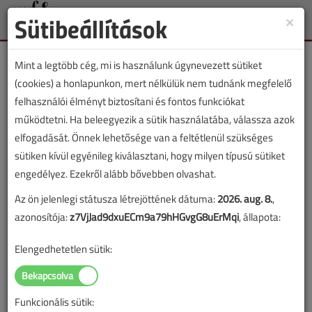
Sütibeállítások
×
Toggle
naviga
Mint a legtöbb cég, mi is használunk úgynevezett sütiket
(cookies) a honlapunkon, mert nélkülük nem tudnánk megfelelő
felhasználói élményt biztosítani és fontos funkciókat
működtetni. Ha beleegyezik a sütik használatába, válassza azok
Lapszám:
elfogadását. Önnek lehetősége van a feltétlenül szükséges
sütiken kívül egyénileg kiválasztani, hogy milyen típusú sütiket
TARTALOM
engedélyez. Ezekről alább bővebben olvashat.
Az ön jelenlegi státusza létrejöttének dátuma:
2026. aug. 8.
,
Gázellátás
azonosítója:
z7VjJad9dxuECm9a79hHGvgG8uErMqi
, állapota:
Hőszigetelés és parapetes
Elengedhetetlen sütik:
konvektor
2018/5. lapszám
|
Szabó Sándor
|
7274 |
Funkcionális sütik: