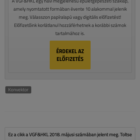
A VGF&HKL egy havi megjelenésű épületgépészeti szaklap,
amely nyomtatott formában évente 10 alakommal jelenik
meg. Válasszon papíralapú vagy digitális előfizetést!
Előfizetőink korlátlanul hozzáférhetnek a korábbi számok
tartalmához is.
ÉRDEKEL AZ
ELŐFIZETÉS
Konvektor
Ez a cikk a VGF&HKL 2018. májusi számában jelent meg. Töltse