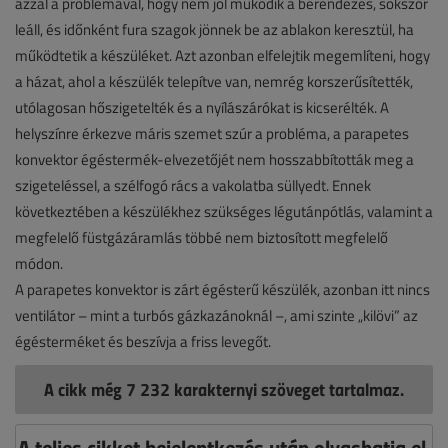
azzal a problémával, hogy nem jól működik a berendezés, sokszor
leáll, és időnként fura szagok jönnek be az ablakon keresztül, ha
működtetik a készüléket. Azt azonban elfelejtik megemlíteni, hogy
a házat, ahol a készülék telepítve van, nemrég korszerűsítették,
utólagosan hőszigetelték és a nyílászárókat is kicserélték. A
helyszínre érkezve máris szemet szúr a probléma, a parapetes
konvektor égéstermék-elvezetőjét nem hosszabbították meg a
szigeteléssel, a szélfogó rács a vakolatba süllyedt. Ennek
következtében a készülékhez szükséges légutánpótlás, valamint a
megfelelő füstgázáramlás többé nem biztosított megfelelő
módon.
A parapetes konvektor is zárt égésterű készülék, azonban itt nincs
ventilátor – mint a turbós gázkazánoknál –, ami szinte „kilövi” az
égésterméket és beszívja a friss levegőt.
A cikk még 7 232 karakternyi szöveget tartalmaz.
A teljes cikket bejelentkezés után olvashatja el,