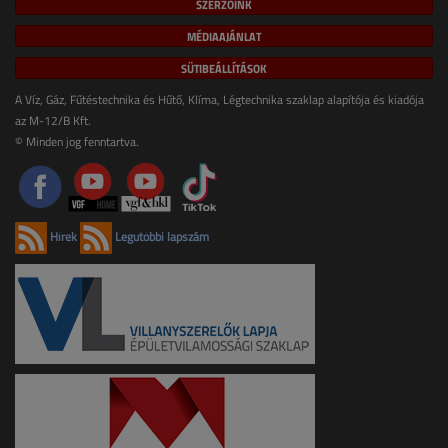
SZERZŐINK
MÉDIAAJÁNLAT
SÜTIBEÁLLÍTÁSOK
A Víz, Gáz, Fűtéstechnika és Hűtő, Klíma, Légtechnika szaklap alapítója és kiadója
az M-12/B Kft.
© Minden jog fenntartva.
Hírek
Legutóbbi lapszám