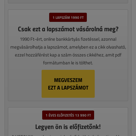
1 LAPSZÁM 1990 FT
Csak ezt a lapszámot vásárolná meg?
1990 Ft-ért, online bankkártyás fizetéssel, azonnal
megvásárolhatja a lapszámot, amelyben ez a cikk olvasható,
ezzel hozzáférést kap a szám összes cikkéhez, amit pdf
formátumban le is tölthet.
MEGVESZEM
EZT A LAPSZÁMOT
1 ÉVES ELŐFIZETÉS 13 990 FT
Legyen ön is előfizetőnk!