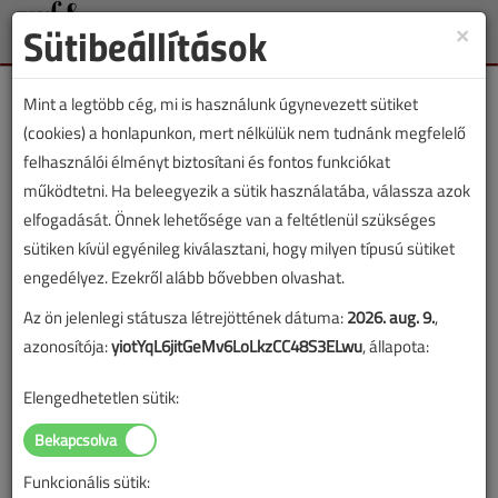
Sütibeállítások
×
Toggle
naviga
Mint a legtöbb cég, mi is használunk úgynevezett sütiket
(cookies) a honlapunkon, mert nélkülük nem tudnánk megfelelő
felhasználói élményt biztosítani és fontos funkciókat
működtetni. Ha beleegyezik a sütik használatába, válassza azok
Lapszám:
elfogadását. Önnek lehetősége van a feltétlenül szükséges
sütiken kívül egyénileg kiválasztani, hogy milyen típusú sütiket
TARTALOM
engedélyez. Ezekről alább bővebben olvashat.
Az ön jelenlegi státusza létrejöttének dátuma:
2026. aug. 9.
,
Épületgépészet
azonosítója:
yiotYqL6jitGeMv6LoLkzCC48S3ELwu
, állapota:
Együtt-tanúsítás kontra
Elengedhetetlen sütik:
kéményseprőipar
2018/3. lapszám
|
Leikauf Tibor
|
2245 |
Funkcionális sütik: