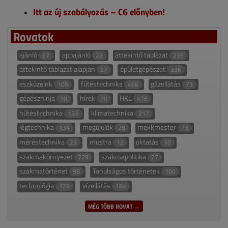
Itt az új szabályozás – C6 előnyben!
Rovatok
ajánló
appajánló
áttekintő táblázat
67
22
235
áttekintő táblázat alapján
épületgépészet
27
336
eszközeink
fűtéstechnika
gázellátás
105
466
73
gépészninja
hírek
HKL
10
70
478
hűtéstechnika
klímatechnika
153
217
légtechnika
megújulók
mekkmester
134
28
73
méréstechnika
mustra
oktatás
23
12
10
szakmakörnyezet
szakmapolitika
229
27
szakmatörténet
Tanulságos történetek
98
100
technológia
vízellátás
128
184
MÉG TÖBB ROVAT →