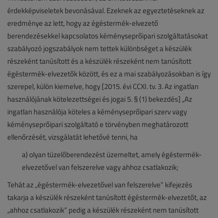
érdekképviseletek bevonásával. Ezeknek az egyeztetéseknek az
eredménye az lett, hogy az égéstermék-elvezető
berendezésekkel kapcsolatos kéményseprőipari szolgáltatásokat
szabályozó jogszabályok nem tettek különbséget a készülék
részeként tanúsított és a készülék részeként nem tanúsított
égéstermék-elvezetők között, és ez a mai szabályozásokban is így
szerepel, külön kiemelve, hogy [2015. évi CCXI. tv. 3. Az ingatlan
használójának kötelezettségei és jogai 5. § (1) bekezdés] „Az
ingatlan használója köteles a kéményseprőipari szerv vagy
kéményseprőipari szolgáltató e törvényben meghatározott
ellenőrzését, vizsgálatát lehetővé tenni, ha
a) olyan tüzelőberendezést üzemeltet, amely égéstermék-
elvezetővel van felszerelve vagy ahhoz csatlakozik;
Tehát az „égéstermék-elvezetővel van felszerelve” kifejezés
takarja a készülék részeként tanúsított égéstermék-elvezetőt, az
„ahhoz csatlakozik” pedig a készülék részeként nem tanúsított