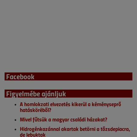
Facebook
Figyelmébe ajánljuk
A homlokzati elvezetés kikerül a kéményseprő
hatásköréből?
Mivel fűtsük a magyar családi házakat?
Hidrogénkazánnal akartak betörni a tőzsdepiacra,
de lebuktak