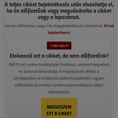
A teljes cikket bejelentkezés után olvashatja el,
ha ön előfizetőnk vagy megvásárolta a cikket
vagy a lapszámot.
Ha van előfizetése, vagy már megvásárolta ezt a tartalmat,
itt tud
bejelentkezni
.
1 CIKK 990 FT
Elolvasná ezt a cikket, de nem előfizetőnk?
990 Ft-ért, online bankkártyás fizetéssel, azonnal megveheti
és azonnal elolvashatja. A megvásárolt cikkhez a
későbbiekben is korlátozás nélkül hozzáférhet. Legyen
előfizetőnk és minden tartalmunkat korlátozás nélkül
elolvashatja!
MEGVESZEM
EZT A CIKKET