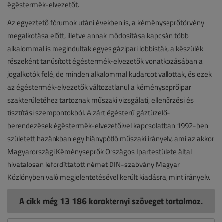
égéstermék-elvezetőt.
Az egyeztető fórumok utáni években is, a kéményseprőtörvény
megalkotása előtt, illetve annak módosítása kapcsán több
alkalommal is megindultak egyes gázipari lobbisták, a készülék
részeként tanúsított égéstermék-elvezetők vonatkozásában a
jogalkotók felé, de minden alkalommal kudarcot vallottak, és ezek
az égéstermék-elvezetők változatlanul a kéményseprőipar
szakterületéhez tartoznak műszaki vizsgálati, ellenőrzési és
tisztítási szempontokból. A zárt égésterű gáztüzelő-
berendezések égéstermék-elvezetőivel kapcsolatban 1992-ben
született hazánkban egy hiánypótló műszaki irányelv, ami az akkor
Magyarországi Kéményseprők Országos Ipartestülete által
hivatalosan lefordíttatott német DIN-szabvány Magyar
Közlönyben való megjelentetésével került kiadásra, mint irányelv.
A cikk még 13 186 karakternyi szöveget tartalmaz.