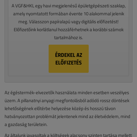
A VGF&HKL egy havi megjelenésű épületgépészeti szaklap,
amely nyomtatott formában évente 10 alakommal jelenik
meg. Válasszon papíralapú vagy digitális előfizetést!
Előfizetőink korlátlanul hozzáférhetnek a korábbi számok
tartalmához is.
ÉRDEKEL AZ
ELŐFIZETÉS
Az égéstermék-elvezetők használata minden esetben veszélyes
üzem. A pillanatnyi anyagi megfontolásból adódó rossz döntések
lehetőségének előtérbe helyezése közép és hosszú távon
hatványozottan problémát jelentenek mind az életvédelem, mind
a gazdaság területein.
Az általunk javasoltak a költségek alacsony szinten tartása mellett