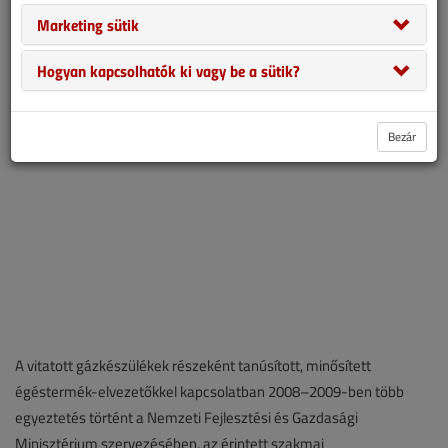
megfogalmazottaknak megfelelően szeretném bemutatni az
Marketing sütik
érintett égéstermék-elvezetés terén jelentkező, biztonságot
érintő problémákat.
Hogyan kapcsolhatók ki vagy be a sütik?
Bezár
A vitatott gázkészülékek részeként tanúsított, minősített
égéstermék-elvezetőkkel kapcsolatban 2008–2009-ben több
egyeztetés történt a Nemzeti Fejlesztési és Gazdasági
Minisztérium szervezésében, az érintett szakmai