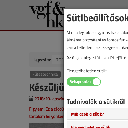
Sütibeállításo
Mint a legtöbb cég, mi is használ
élményt biztosítani és fontos fun
van a feltétlenül szükséges sütike
Az ön jelenlegi státusza létrejöt
Lapszám:
Elengedhetetlen sütik:
Fűtéstechnika
Készüljünk fel a fűtési 
2018/10. lapszám
|
Mihályi András |
1516 |
Tudnivalók a sütikről
Figylem! Ez a cikk 8 éve frissült utoljára. A benne szer
Mik azok a sütik?
tartalom helyenként hiányos lehet (képek, táblázatok st
Elengedhetetlen sütik