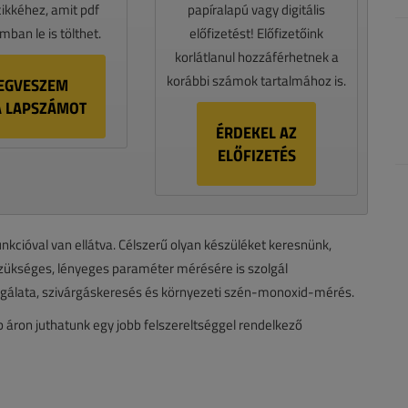
cikkéhez, amit pdf
papíralapú vagy digitális
ban le is tölthet.
előfizetést! Előfizetőink
korlátlanul hozzáférhetnek a
korábbi számok tartalmához is.
EGVESZEM
A LAPSZÁMOT
ÉRDEKEL AZ
ELŐFIZETÉS
kcióval van ellátva. Célszerű olyan készüléket keresnünk,
ükséges, lényeges paraméter mérésére is szolgál
gálata, szivárgáskeresés és környezeti szén-monoxid-mérés.
b áron juthatunk egy jobb felszereltséggel rendelkező