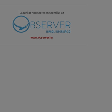
Lapunkat rendszeresen szemlézi az
www.observer.hu