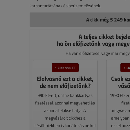
karbantartásának és beüzemelésének.
A cikk még 5 249 kar
A teljes cikket bejel
ha ön előfizetőnk vagy megv
Ha van előfizetése, vagy már megvá
1 CIKK 990 FT
1 L
Elolvasná ezt a cikket,
Csak e
de nem előfizetőnk?
vásá
990 Ft-ért, online bankkártyás
1990 Ft-ér
fizetéssel, azonnal megveheti és
fize
azonnal elolvashatja. A
megvásáro
megvásárolt cikkhez a
amelyben e
későbbiekben is korlátozás nélkül
ezzel hoz