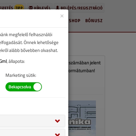
TIPP
FIZETÉS
HÍRLEVÉL
BELÉPÉS/REGISZTRÁCIÓ
×
HÍREK
LAPSZÁMOK
BLOG
SHOP
BÓNUSZ
nánk megfelelő felhasználói
 elfogadását. Önnek lehetősége
zekről alább bővebben olvashat.
Gml
, állapota:
Ez a cikk a VGF&HKL 2018. októberi számában jelent
meg. Töltse le a lapszámot PDF formátumban!
Marketing sütik:
LETÖLTÉS