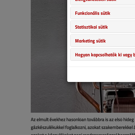
Funkcionális sütik
Statisztikai sütik
Marketing sütik
Hogyan kapcsolhatók ki vagy b
Az elmúlt évekhez hasonlóan továbbra is az első hideg
gázkészülékükkel foglalkozni, azokat szakemberekkel átv