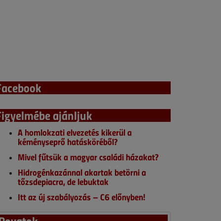
Facebook
Figyelmébe ajánljuk
A homlokzati elvezetés kikerül a
kéményseprő hatásköréből?
Mivel fűtsük a magyar családi házakat?
Hidrogénkazánnal akartak betörni a
tőzsdepiacra, de lebuktak
Itt az új szabályozás – C6 előnyben!
Rovatok