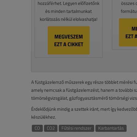
hozzáférhet. Legyen előfizetőnk
összes 
és minden tartalmunkat
formátum
korlátozás nélkül elolvashatja!
M
EZT 
MEGVESZEM
EZT A CIKKET
A füstgázelemző műszerek egy része többlet mérési fun
amely nemcsak a füstgázelemzést, hanem a további sz
tömörségvizsgálat, gázfogyasztásmérő tömörségi vizs
Érdeklődjünk mindig a szettek iránt, mert így kedvezőb
készülékhez.
CO
CO2
Fűtési rendszer
Karbantartás