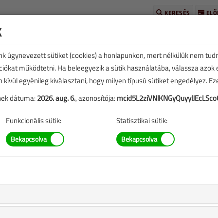
KERESÉS
ELŐ
k
unk úgynevezett sütiket (cookies) a honlapunkon, mert nélkülük nem tud
kciókat működtetni. Ha beleegyezik a sütik használatába, válassza azok
n kívül egyénileg kiválasztani, hogy milyen típusú sütiket engedélyez. E
tének dátuma:
2026. aug. 6.
, azonosítója:
mcid5L2ziVNlKNGyQuyylJEcLSco
TARTALOM
Funkcionális sütik:
Statisztikai sütik:
szezonra!
eplő információk mára aktualitásukat veszíthették, valamint a
b.).