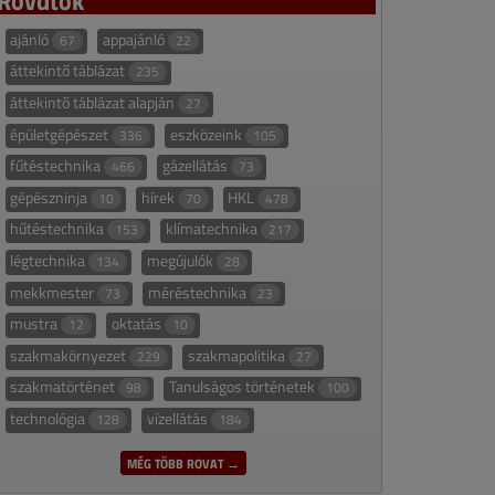
ajánló
appajánló
67
22
áttekintő táblázat
235
áttekintő táblázat alapján
27
épületgépészet
eszközeink
336
105
fűtéstechnika
gázellátás
466
73
gépészninja
hírek
HKL
10
70
478
hűtéstechnika
klímatechnika
153
217
légtechnika
megújulók
134
28
mekkmester
méréstechnika
73
23
mustra
oktatás
12
10
szakmakörnyezet
szakmapolitika
229
27
szakmatörténet
Tanulságos történetek
98
100
technológia
vízellátás
128
184
MÉG TÖBB ROVAT →