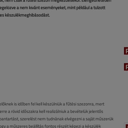
ák, nem csak a fűtési szezon megkezdésekor. Elengedhetetlen
egelőzve a nem kívánt eseményeket, mint például a túlzott
ges készülékmeghibásodást.
nek is időben fel kell készülniük a fűtési szezonra, mert
erre a rövid időszakra kell realizálniuk a bevételük jelentős
bantartást, szerelést nem tudnának elvégezni a saját műszerük
 hogy a műszeres beállítás fontos részét képezi a készülék