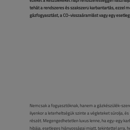
ezeket a készülékeket napi rendszerességgel használj
tehát a rendszeres és szakszerű karbantartás, ezzel m
gázfogyasztást, a CO-visszaáramlást vagy egy esetle
Nemcsak a fogyasztóknak, hanem a gázkészülék-szerelők
ilyenkor a leterheltségük szinte a végleteket súrolja, és 
részét. Megengedhetetlen luxus lenne, ha egy-egy kar
hibája, esetleges hiányosságai miatt, tekintettel arra,