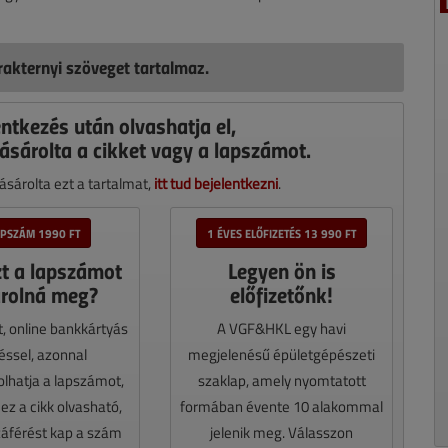
akternyi szöveget tartalmaz.
entkezés után olvashatja el,
ásárolta a cikket vagy a lapszámot.
sárolta ezt a tartalmat,
itt tud bejelentkezni
.
APSZÁM 1990 FT
1 ÉVES ELŐFIZETÉS 13 990 FT
zt a lapszámot
Legyen ön is
rolná meg?
előfizetőnk!
t, online bankkártyás
A VGF&HKL egy havi
téssel, azonnal
megjelenésű épületgépészeti
lhatja a lapszámot,
szaklap, amely nyomtatott
z a cikk olvasható,
formában évente 10 alakommal
záférést kap a szám
jelenik meg. Válasszon