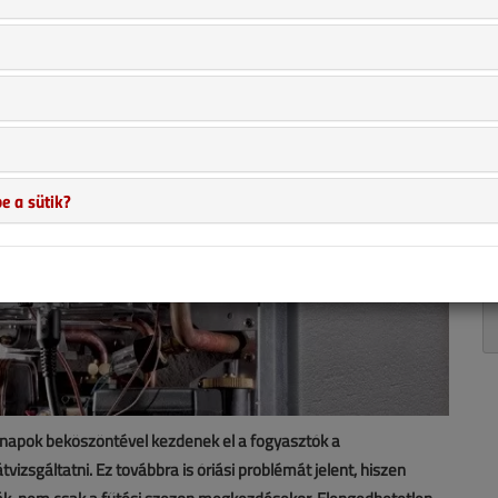
e a sütik?
 napok beköszöntével kezdenek el a fogyasztók a
izsgáltatni. Ez továbbra is óriási problémát jelent, hiszen