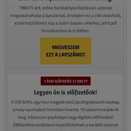
1990 Ft-ért, online bankkártyás fizetéssel, azonnal
megvásárolhatja a lapszámot, amelyben ez a cikk olvasható,
ezzel hozzáférést kap a szám összes cikkéhez, amit pdf
formátumban le is tölthet.
MEGVESZEM
EZT A LAPSZÁMOT
1 ÉVES ELŐFIZETÉS 13 990 FT
Legyen ön is előfizetőnk!
A VGF&HKL egy havi megjelenésű épületgépészeti szaklap,
amely nyomtatott formában évente 10 alakommal jelenik
meg. Válasszon papíralapú vagy digitális előfizetést!
Előfizetőink korlátlanul hozzáférhetnek a korábbi számok