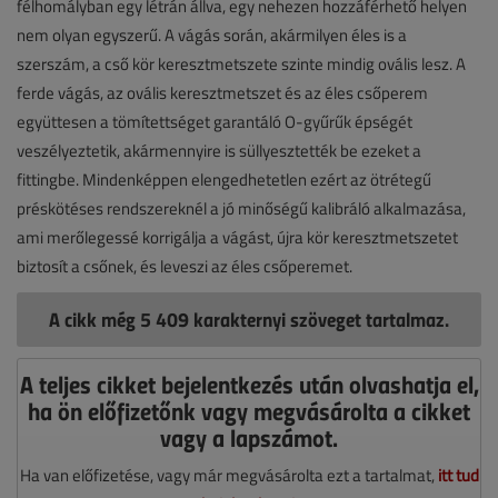
félhomályban egy létrán állva, egy nehezen hozzáférhető helyen
nem olyan egyszerű. A vágás során, akármilyen éles is a
szerszám, a cső kör keresztmetszete szinte mindig ovális lesz. A
ferde vágás, az ovális keresztmetszet és az éles csőperem
együttesen a tömítettséget garantáló O-gyűrűk épségét
veszélyeztetik, akármennyire is süllyesztették be ezeket a
fittingbe. Mindenképpen elengedhetetlen ezért az ötrétegű
préskötéses rendszereknél a jó minőségű kalibráló alkalmazása,
ami merőlegessé korrigálja a vágást, újra kör keresztmetszetet
biztosít a csőnek, és leveszi az éles csőperemet.
A cikk még 5 409 karakternyi szöveget tartalmaz.
A teljes cikket bejelentkezés után olvashatja el,
ha ön előfizetőnk vagy megvásárolta a cikket
vagy a lapszámot.
Ha van előfizetése, vagy már megvásárolta ezt a tartalmat,
itt tud