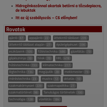
Hidrogénkazánnal akartak betörni a tőzsdepiacra,
de lebuktak
Itt az új szabályozás – C6 előnyben!
Rovatok
ajánló
appajánló
áttekintő táblázat
67
22
235
áttekintő táblázat alapján
épületgépészet
27
336
eszközeink
fűtéstechnika
gázellátás
105
466
73
gépészninja
hírek
HKL
10
70
478
hűtéstechnika
klímatechnika
153
217
légtechnika
megújulók
mekkmester
134
28
73
méréstechnika
mustra
oktatás
23
12
10
szakmakörnyezet
szakmapolitika
229
27
szakmatörténet
Tanulságos történetek
98
100
technológia
vízellátás
128
184