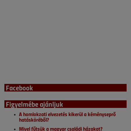
Facebook
Figyelmébe ajánljuk
A homlokzati elvezetés kikerül a kéményseprő
hatásköréből?
Mivel fűtsük a magyar családi házakat?