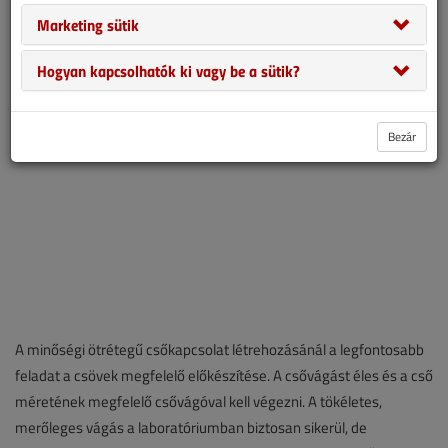
vesszük sorra, és teszünk javaslatot a helyes kivitelezésre.
Marketing sütik
Mottónk: Más kárán tanul az okos!
Hogyan kapcsolhatók ki vagy be a sütik?
Bezár
A minőségi ötrétegű csőkapcsolat létrehozásánál a legfontosabb
feladat a csövek megfelelő előkészítése. A csővágást éles és a cső
méretének megfelelő csővágóval kell végezni. A tökéletes,
merőleges vágás a laboratóriumban biztosan sikerül, de