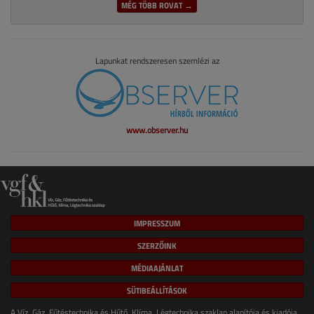
MÉG TÖBB ROVAT →
Lapunkat rendszeresen szemlézi az
www.observer.hu
IMPRESSZUM
SZERZŐINK
MÉDIAAJÁNLAT
SÜTIBEÁLLÍTÁSOK
A Víz, Gáz, Fűtéstechnika és Hűtő, Klíma, Légtechnika szaklap alapítója és kiadója