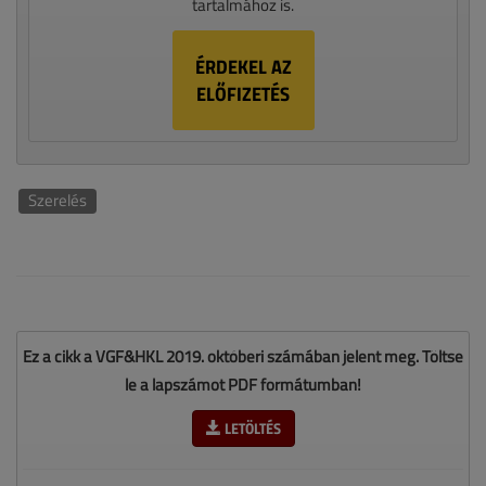
tartalmához is.
ÉRDEKEL AZ
ELŐFIZETÉS
Szerelés
Ez a cikk a VGF&HKL 2019. októberi számában jelent meg. Töltse
le a lapszámot PDF formátumban!
LETÖLTÉS