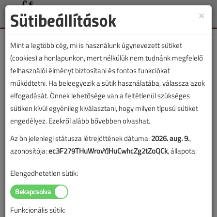
Sütibeállítások
×
Toggle
naviga
Mint a legtöbb cég, mi is használunk úgynevezett sütiket
(cookies) a honlapunkon, mert nélkülük nem tudnánk megfelelő
felhasználói élményt biztosítani és fontos funkciókat
működtetni. Ha beleegyezik a sütik használatába, válassza azok
Lapszám:
elfogadását. Önnek lehetősége van a feltétlenül szükséges
sütiken kívül egyénileg kiválasztani, hogy milyen típusú sütiket
TARTALOM
engedélyez. Ezekről alább bővebben olvashat.
Az ön jelenlegi státusza létrejöttének dátuma:
2026. aug. 9.
,
Épületgépészet
Technológia
azonosítója:
ec3F279THuWrovYJHuCwhcZg2tZoQCk
, állapota:
Ötrétegű rendszerek
Elengedhetetlen sütik:
csőkötései
Szerelési hibák a gyakorlatból 2.
Funkcionális sütik: