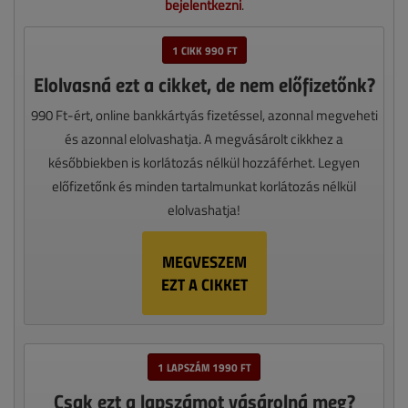
bejelentkezni
.
1 CIKK 990 FT
Elolvasná ezt a cikket, de nem előfizetőnk?
990 Ft-ért, online bankkártyás fizetéssel, azonnal megveheti
és azonnal elolvashatja. A megvásárolt cikkhez a
későbbiekben is korlátozás nélkül hozzáférhet. Legyen
előfizetőnk és minden tartalmunkat korlátozás nélkül
elolvashatja!
MEGVESZEM
EZT A CIKKET
1 LAPSZÁM 1990 FT
Csak ezt a lapszámot vásárolná meg?