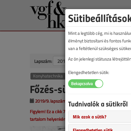
Sütibeállításo
Mint a legtöbb cég, mi is használ
élményt biztosítani és fontos fun
van a feltétlenül szükséges sütike
Az ön jelenlegi státusza létrejöt
Lapszám:
Elengedhetetlen sütik:
Konyhatechnika
Főzés-sütés gázzal
2019/9. lapszám
|
Dr. Chappon Miklós
|
926
Tudnivalók a sütikről
Figylem! Ez a cikk 7 éve frissült utoljára. A benne szer
Mik azok a sütik?
tartalom helyenként hiányos lehet (képek, táblázatok st
Elengedhetetlen sütik