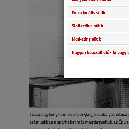
Funkcionális sütik
Statisztikai sütik
Marketing sütik
Hogyan kapcsolhatók ki vagy b
Tisztaság, kényelem és viszonylag jó szabályozhatóság
számunkban a sparheltet már megtárgyaltuk, az Épüle