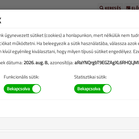
KERESÉS
ELŐ
k
unk úgynevezett sütiket (cookies) a honlapunkon, mert nélkülük nem tud
kciókat működtetni. Ha beleegyezik a sütik használatába, válassza azok
n kívül egyénileg kiválasztani, hogy milyen típusú sütiket engedélyez. E
tének dátuma:
2026. aug. 8.
, azonosítója:
aRaYNQrgbT9EGZAgXL6RHQLjM
TARTALOM
Funkcionális sütik:
Statisztikai sütik:
5 |
eplő információk mára aktualitásukat veszíthették, valamint a
b.).