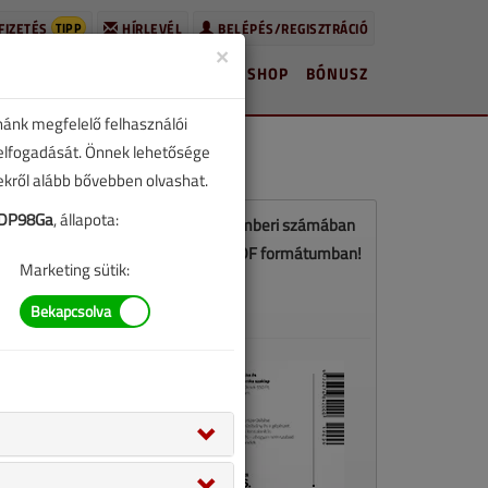
TIPP
FIZETÉS
HÍRLEVÉL
BELÉPÉS/REGISZTRÁCIÓ
×
HÍREK
LAPSZÁMOK
BLOG
SHOP
BÓNUSZ
nánk megfelelő felhasználói
 elfogadását. Önnek lehetősége
zekről alább bővebben olvashat.
DP98Ga
, állapota:
Ez a cikk a VGF&HKL 2019. szeptemberi számában
jelent meg. Töltse le a lapszámot PDF formátumban!
Marketing sütik:
LETÖLTÉS