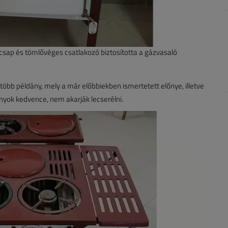
zcsap és tömlővéges csatlakozó biztosította a gázvasaló
gtöbb példány, mely a már előbbiekben ismertetett előnye, illetve
nyok kedvence, nem akarják lecserélni.