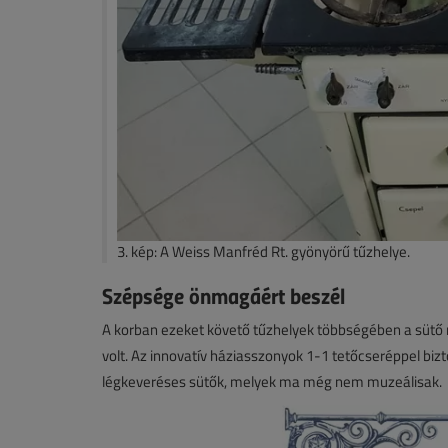
3. kép: A Weiss Manfréd Rt. gyönyörű tűzhelye.
Szépsége önmagáért beszél
A korban ezeket követő tűzhelyek többségében a sütő 
volt. Az innovatív háziasszonyok 1-1 tetőcseréppel biz
légkeveréses sütők, melyek ma még nem muzeálisak.