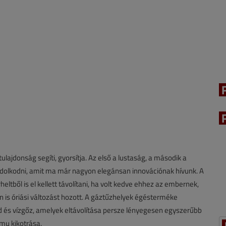
ulajdonság segíti, gyorsítja. Az első a lustaság, a második a
ndolkodni, amit ma már nagyon elegánsan innovációnak hívunk. A
ltből is el kellett távolítani, ha volt kedve ehhez az embernek,
en is óriási változást hozott. A gáztűzhelyek égésterméke
 és vízgőz, amelyek eltávolítása persze lényegesen egyszerűbb
amu kikotrása.