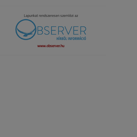
Lapunkat rendszeresen szemlézi az
www.observer.hu