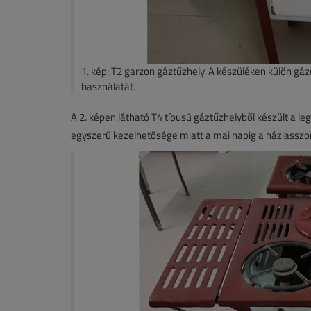
1. kép: T2 garzon gáztűzhely. A készüléken külön gá
használatát.
A 2. képen látható T4 típusú gáztűzhelyből készült a le
egyszerű kezelhetősége miatt a mai napig a háziasszo