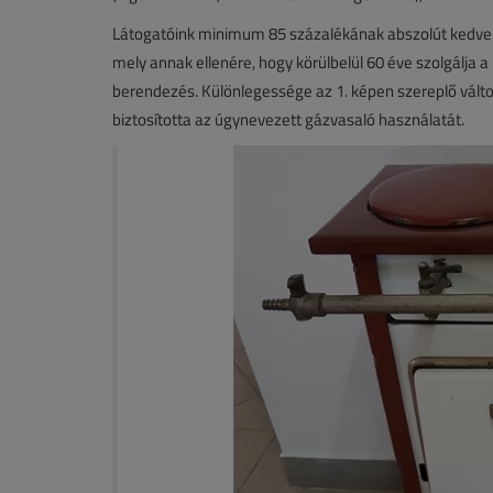
Látogatóink minimum 85 százalékának abszolút kedvenc
mely annak ellenére, hogy körülbelül 60 éve szolgálja 
berendezés. Különlegessége az 1. képen szereplő vált
biztosította az úgynevezett gázvasaló használatát.