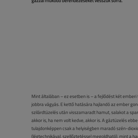
gázzal működő berendezéseket vesszük sorra.
Mint általában – ez esetben is – a fejlődést két emberi t
jobbra vágyás. E kettő hatására hajlandó az ember go
szilárdtüzelés után visszamaradt hamut, salakot a sparhe
akkor is, ha nem volt kedve, akkor is. A gáztüzelés ebb
tulajdonképpen csak a helyiségben maradó szén-dioxid
(légtechnikával, szellőztetéssel megoldható), mint a h