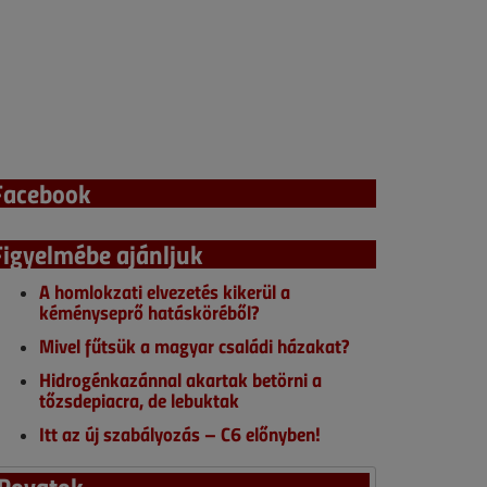
Facebook
Figyelmébe ajánljuk
A homlokzati elvezetés kikerül a
kéményseprő hatásköréből?
Mivel fűtsük a magyar családi házakat?
Hidrogénkazánnal akartak betörni a
tőzsdepiacra, de lebuktak
Itt az új szabályozás – C6 előnyben!
Rovatok