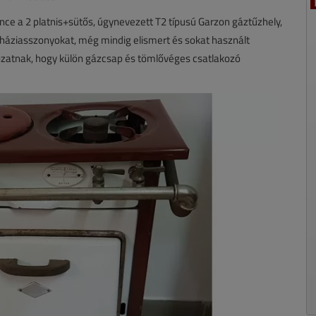
e a 2 platnis+sütős, úgynevezett T2 típusú Garzon gáztűzhely,
a háziasszonyokat, még mindig elismert és sokat használt
ozatnak, hogy külön gázcsap és tömlővéges csatlakozó