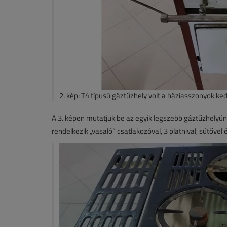
2. kép: T4 típusú gáztűzhely volt a háziasszonyok ke
A 3. képen mutatjuk be az egyik legszebb gáztűzhelyün
rendelkezik „vasaló” csatlakozóval, 3 platnival, sütővel 