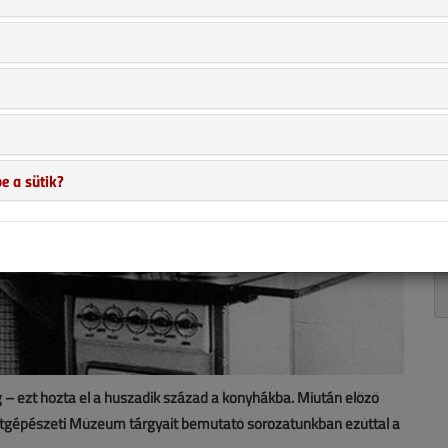
e a sütik?
 – ezt hozta el a huszadik század a konyhákba. Miután előző
tgépészeti Múzeum tárgyait bemutató sorozatunkban ezúttal a