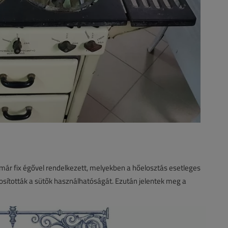
már fix égővel rendelkezett, melyekben a hőelosztás esetleges
tosították a sütők használhatóságát. Ezután jelentek meg a