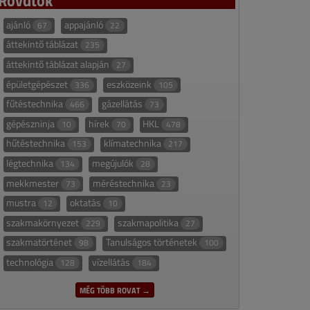
ajánló
appajánló
67
22
áttekintő táblázat
235
áttekintő táblázat alapján
27
épületgépészet
eszközeink
336
105
fűtéstechnika
gázellátás
466
73
gépészninja
hírek
HKL
10
70
478
hűtéstechnika
klímatechnika
153
217
légtechnika
megújulók
134
28
mekkmester
méréstechnika
73
23
mustra
oktatás
12
10
szakmakörnyezet
szakmapolitika
229
27
szakmatörténet
Tanulságos történetek
98
100
technológia
vízellátás
128
184
MÉG TÖBB ROVAT →